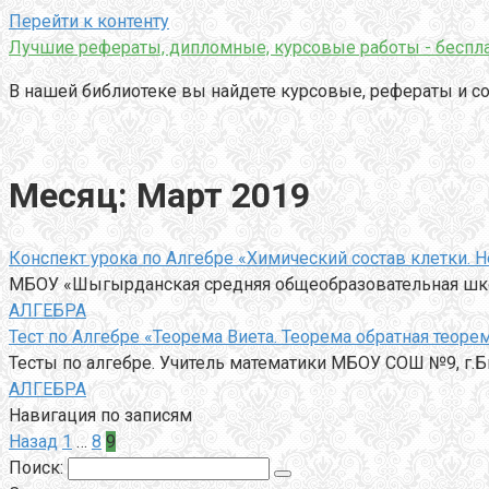
Перейти к контенту
Лучшие рефераты, дипломные, курсовые работы - беспла
В нашей библиотеке вы найдете курсовые, рефераты и со
Месяц:
Март 2019
Конспект урока по Алгебре «Химический состав клетки. 
МБОУ «Шыгырданская средняя общеобразовательная школ
АЛГЕБРА
Тест по Алгебре «Теорема Виета. Теорема обратная теорем
Тесты по алгебре. Учитель математики МБОУ СОШ №9, г.Б
АЛГЕБРА
Навигация по записям
Назад
1
…
8
9
Поиск: