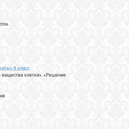
тов.
енты» 9 класс
 вещества клетки». «Решение
на.