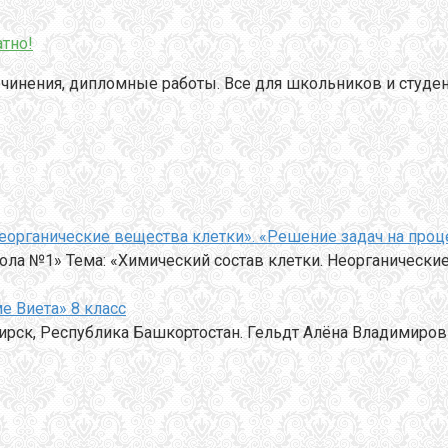
тно!
чинения, дипломные работы. Все для школьников и студен
Неорганические вещества клетки». «Решение задач на проц
а №1» Тема: «Химический состав клетки. Неорганические
е Виета» 8 класс
ирск, Республика Башкортостан. Гельдт Алёна Владимиров