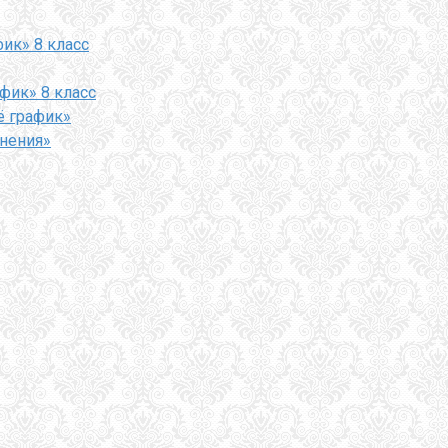
фик» 8 класс
афик» 8 класс
ё график»
внения»