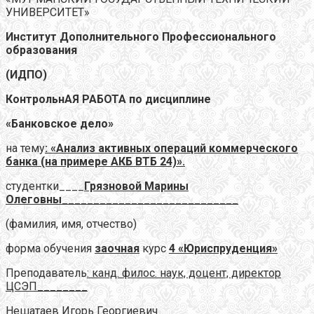
УНИВЕРСИТЕТ»
Институт Дополнительного Профессионального
образования
(ИДПО)
КонтрольнАЯ РАБОТА по дисциплине
«Банковское дело»
на тему
: «Анализ активных операций коммерческого
банка (на примере АКБ ВТБ 24)».
студентки____
Грязновой Марины
Олеговны
____________________________
(фамилия, имя, отчество)
форма обучения
заочная
курс
4 «Юриспруденция»
Преподаватель
: канд. филос. наук, доцент, директор
ЦСЭП________
Нешатаев Игорь Георгиевич_____