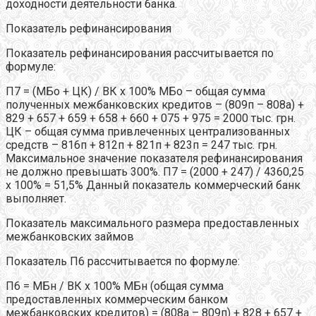
доходности деятельности банка.
Показатель рефинансирования
Показатель рефинансирования рассчитывается по
формуле:
П7 = (МБо + ЦК) / ВК х 100% МБо – общая сумма
полученных межбанковских кредитов – (809п – 808а) +
829 + 657 + 659 + 658 + 660 + 075 + 975 = 2000 тыс. грн.
ЦК – общая сумма привлеченных централизованных
средств – 816п + 812п + 821п + 823п = 247 тыс. грн.
Максимальное значение показателя рефинансирования
не должно превышать 300%. П7 = (2000 + 247) / 4360,25
х 100% = 51,5% Данный показатель коммерческий банк
выполняет.
Показатель максимального размера предоставленных
межбанковских займов
Показатель П6 рассчитывается по формуле:
П6 = МБн / ВК х 100% МБн (общая сумма
предоставленных коммерческим банком
межбанковских кредитов) = (808а – 809п) + 828 + 657 +