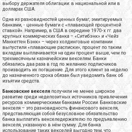
выбору держателя облигации: в национальной или в
долларах США.
Одна из разновидностей ценных бумаг, эмитируемых
банками, - ценные бумаги с «плавающей процентной
ставкой». Например, в США в середине 1970-х гг. два
крупных коммерческих банка – «Ситибэнк» и «Чейз
Манхеттен Бэнк» – через холдинговые компании
выпустили «плавающие расписки», процент по таким
вкладам выплачивается на один процент выше, чем по
трехмесячным казначейским векселям. Банки
обязались два раза в год по желанию подписчиков
производить их погашение. Для этого клиент за неделю
до назначенного срока обязан был уведомить банк об
изъятии средств.
Банковские векселя
получили не менее широкое
развитие среди недепозитных источников привлечения
ресурсов коммерческими банками России. Банковские
векселя – это разновидность финансового векселя,
представляющая собой безусловное обязательство
банка выплатить векселедержателю по предъявлению
векселя, указанную в нём сумму. Для банка
использование таких векселей выгодно тем, что