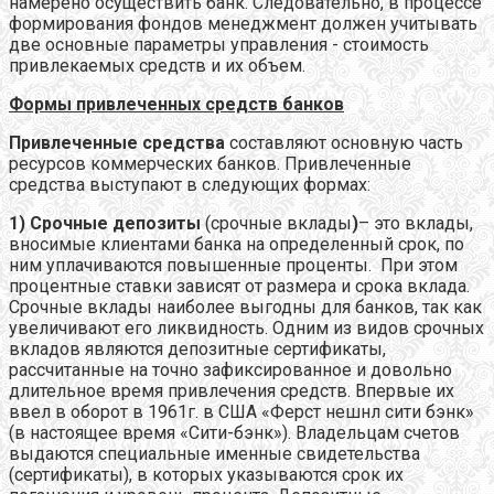
намерено осуществить банк. Следовательно, в процессе
формирования фондов менеджмент должен учитывать
две основные параметры управления - стоимость
привлекаемых средств и их объем.
Формы привлеченных средств банков
Привлеченные средства
составляют основную часть
ресурсов коммерческих банков. Привлеченные
средства выступают в следующих формах:
1) Срочные депозиты
(срочные вклады
)
– это вклады,
вносимые клиентами банка на определенный срок, по
ним уплачиваются повышенные проценты. При этом
процентные ставки зависят от размера и срока вклада.
Срочные вклады наиболее выгодны для банков, так как
увеличивают его ликвидность. Одним из видов срочных
вкладов являются депозитные сертификаты,
рассчитанные на точно зафиксированное и довольно
длительное время привлечения средств. Впервые их
ввел в оборот в 1961г. в США «Ферст нешнл сити бэнк»
(в настоящее время «Сити-бэнк»). Владельцам счетов
выдаются специальные именные свидетельства
(сертификаты), в которых указываются срок их