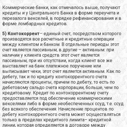
Коммерческие банки, как отмечалось выше, получают
кредиты и у Центрального Банка в форме переучета и
перезалога векселей, в порядке рефинансирования и в
форме ломбардных кредитов.
5) Контокоррент
– единый счет, посредством которого
производятся все расчетные и кредитные операции
между клиентом и банком. В отдельные периоды этот
счет является пассивным, в другие – активным: при
наличии у клиента средств этот счет является
пассивным, при их отсутствии, когда клиент все же
выставляет на банк платежное поручение или
выписывает чеки, этот счет является активным. Как по
дебету, так и по кредиту контокоррентного счета
начисляются проценты, причем по дебету, то есть по
дебетовому сальдо счета корпорации, больше, чем по
кредитовому. Кредит по контокоррентному счету
предоставляется под обеспечение коммерческими
векселями либо в форме необеспеченных ссуд, т.е. ссуд
без всякого обеспечения. Начисление процентов по
дебету контокоррентного счета может осуществляться
только в пределах кредитного лимита– кредитной
линии, которая определяется в договоре между