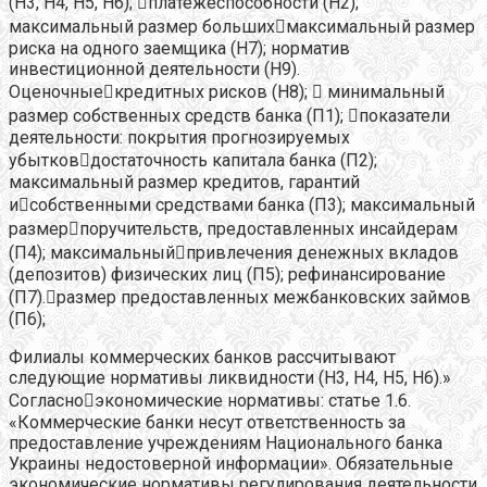
(Н3, Н4, Н5, Н6); платежеспособности (Н2);
максимальный размер большихмаксимальный размер
риска на одного заемщика (Н7); норматив
инвестиционной деятельности (Н9).
Оценочныекредитных рисков (Н8);  минимальный
размер собственных средств банка (П1); показатели
деятельности: покрытия прогнозируемых
убытковдостаточность капитала банка (П2);
максимальный размер кредитов, гарантий
исобственными средствами банка (П3); максимальный
размерпоручительств, предоставленных инсайдерам
(П4); максимальныйпривлечения денежных вкладов
(депозитов) физических лиц (П5); рефинансирование
(П7).размер предоставленных межбанковских займов
(П6);
Филиалы коммерческих банков рассчитывают
следующие нормативы ликвидности (Н3, Н4, Н5, Н6).»
Согласноэкономические нормативы: статье 1.6.
«Коммерческие банки несут ответственность за
предоставление учреждениям Национального банка
Украины недостоверной информации». Обязательные
экономические нормативы регулирования деятельности