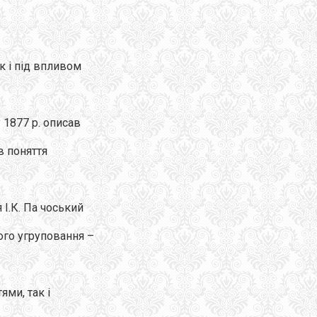
 і під впливом
 1877 р. описав
в поняття
І.К. Па чоський
ого угруповання –
ями, так і