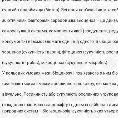
суші або водоймища (біотоп). Всі вони пов’язані як між соб
абіотичними факторами середовища. Біоценоз – це динамі
саморегуляції система, компоненти якої (продуценти, реду
консументи) взаємозалежать один від одного. В біоценозі
зооценоз (сукупність тварин), фітоценоз (сукупність росли
(сукупність грибів), мікроценоз (сукупність мікробів).
У польових умовах межі біоценозу і пов’язаного з ним бі
визначаються за змінами рослинного покриву, які можна 
візуально. Рослинність або сукупність рослинних угрупов
складовою частиною ландшафту і одним із найбільш дина
природних систем – біогеоценозів, сукупність яких утвор