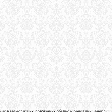
них взаємодіючих, пов’язаних обміном речовини і енергії,