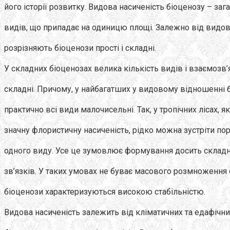
його історії розвитку. Видова насиченість біоценозу – заг
видів, що припадає на одиницю площі. Залежно від видов
розрізняють біоценози прості і складні.
У складних біоценозах велика кількість видів і взаємозв
складні. Причому, у найбагатших у видовому відношенні 
практично всі види малочисельні. Так, у тропічних лісах, я
значну флористичну насиченість, рідко можна зустріти по
одного виду. Усе це зумовлює формування досить складн
зв’язків. У таких умовах не буває масового розмноження
біоценози характеризуються високою стабільністю.
Видова насиченість залежить від кліматичних та едафічних