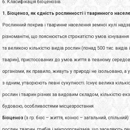
6. Класифікація біоценозів.
1.
Біоценоз, як єдність рослинності і тваринного насел
Рослинний покрив і тваринне населення земної кулі надз
різноманітні, що пояснюється строкатістю умов існування 
та великою кількістю видів рослин (понад 500 тис. видів і
тварин), пристосованих до умов життя в певному середов
організми, як правило, живуть у природі не ізольовано, а у
з одним, утворюють певні сукупності. Існує велика кількі
рослин і тварин різних за видовим складом, кількістю ек
будовою, особливостями місцезростання.
Біоценоз
(з гр. біос – життя, коінос – загальний, спільний)
рослин, тварин, грибів і мікроорганізмів, що заселяють п