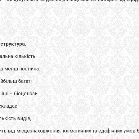
а
структура.
гальна кількість
ьш менш постійна,
айбільш багаті
ніші – біоценози
 складає
лькість видів,
ить від місцезнаходження, кліматичних та едафічних умов б