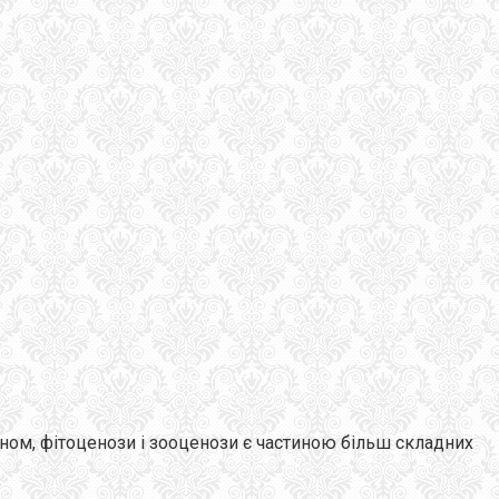
ом, фітоценози і зооценози є частиною більш складних