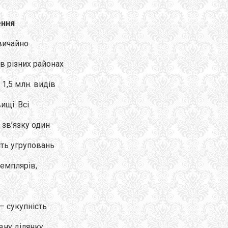
ення
вичайно
в різних районах
 1,5 млн. видів
ищі. Всі
 зв’язку один
сть угруповань
земплярів,
 – сукупність
евну ділянку