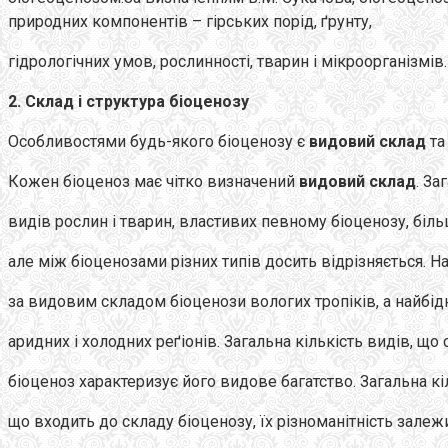
природних компонентів – гірських порід, ґрунту,
гідрологічних умов, рослинності, тварин і мікроорганізмів.
2. Склад і структура біоценозу
Особливостями будь-якого біоценозу є
видовий склад
т
Кожен біоценоз має чітко визначений
видовий склад
. За
видів рослин і тварин, властивих певному біоценозу, біл
але між біоценозами різних типів досить відрізняється. Н
за видовим складом біоценози вологих тропіків, а найбід
аридних і холодних реґіонів. Загальна кількість видів, що
біоценоз характеризує його видове багатство. Загальна кі
що входить до складу біоценозу, їх різноманітність залеж