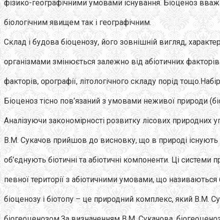
фізико-географічними умовами існування. Біоценоз вваж
біологічним явищем так і географічним.
Склад і будова біоценозу, його зовнішній вигляд, характер
організмами змінюється залежно від абіотичних факторів
факторів, орографії, літологічного складу порід тощо.Набір
Біоценоз тісно пов’язаний з умовами неживої природи (бі
Аналізуючи закономірності розвитку лісових природних у
В.М. Сукачов прийшов до висновку, що в природі існують 
об’єднують біотичні та абіотичні компоненти. Ці системи п
певної території з абіотичними умовами, що називаються 
біоценозу і біотопу – це природний комплекс, який В.М. С
біогеоценозом.За визначенням В.М. Сукачова, біогеоценоз 