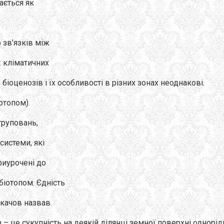
ається як
 зв’язків між
: кліматичних
 біоценозів і їх особливості в різних зонах неоднакові.
отопом).
груповань,
системи, які
риурочені до
біотопом. Єдність
укачов назвав
– це сукупність на деякій ділянці земної поверхні однорід