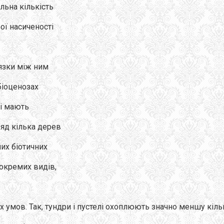
альна кількість
ої насиченості
’язки між ним
біоценозах
кі мають
ряд кілька дерев
их біотичних
 окремих видів,
 умов. Так, тундри і пустелі охоплюють значно меншу кільк