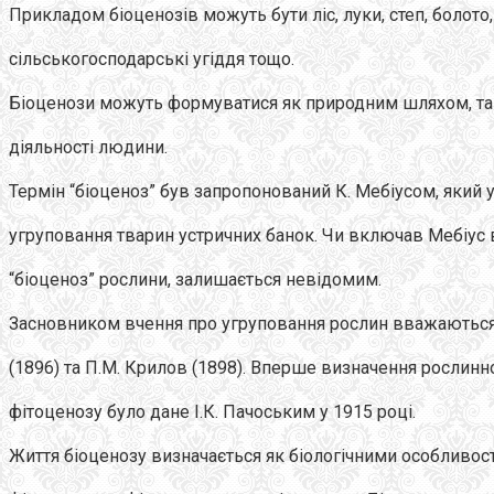
Прикладом біоценозів можуть бути ліс, луки, степ, болото,
сільськогосподарські угіддя тощо.
Біоценози можуть формуватися як природним шляхом, так
діяльності людини.
Термін “біоценоз” був запропонований К. Мебіусом, який у
угруповання тварин устричних банок. Чи включав Мебіус 
“біоценоз” рослини, залишається невідомим.
Засновником вчення про угруповання рослин вважаються 
(1896) та П.М. Крилов (1898). Вперше визначення рослинн
фітоценозу було дане І.К. Пачоським у 1915 році.
Життя біоценозу визначається як біологічними особливост