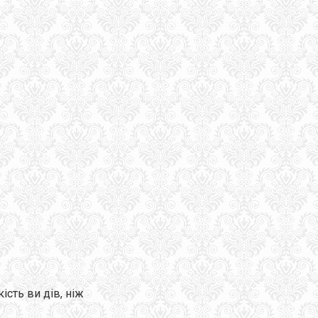
ість ви дів, ніж