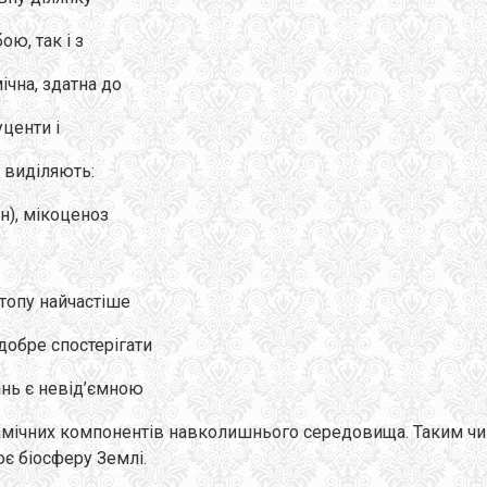
ою, так і з
чна, здатна до
центи і
 виділяють:
н), мікоценоз
отопу найчастіше
добре спостерігати
ань є невід’ємною
мічних компонентів навколишнього середовища. Таким чин
ює біосферу Землі.