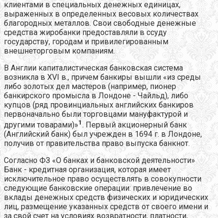
клиентами в специальных денежных единицах,
выраженных в определенных весовых количествах
благородных металлов. Свои свободные денежные
средства жиробанки предоставляли в ссуду
государству, городам и привилегированным
внешнеторговым компаниям.
В Англии капиталистическая банковская система
возникла в XVI в., причем банкиры вышли «из среды
либо золотых дел мастеров (например, пионер
банкирского промысла в Лондоне - Чайльд), либо
купцов (ряд провинциальных английских банкиров
первоначально были торговцами мануфактурой и
1
другими товарами)»
. Первый акционерный банк
(Английский банк) был учрежден в 1694 г. в Лондоне,
получив от правительства право выпуска банкнот.
Согласно ФЗ «О банках и банковской деятельности»
Банк - кредитная организация, которая имеет
исключительное право осуществлять в совокупности
следующие банковские операции: привлечение во
вклады денежных средств физических и юридических
лиц, размещение указанных средств от своего имени и
за свой счет на условиях возвратности, платности,