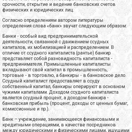
срочности, открытие и ведение банковских счетов
физических и юридических лиц.
Согласно определениям автором литературы
определения слова «банк» звучат следующим образом:
Банки - особый вид предпринимательской
деятельности, связанной с движением ссудных
капиталов, их мобилизацией и распределением. В
отличие от ссудного капиталиста (рантье) банкир
представляет собой разновидность капиталиста -
предпринимателя. Примышленные капиталисты
вкладывают свой капитал в промышленность,
торговые - в торговлю, а банкиры - в банковское дело.
Ссудный капиталист предоставляет в ссуду
собственный капитал, банкиры оперируют в основном
чужими капиталами. Доходом ссудного капиталиста
является ссудный процент, а доходом банкира -
банковская прибыль (процент, доходы от ценных бумаг,
комиссионные и пр.).
Банк – учреждение, занимающееся финансовыми и
кредитными операциями, в качестве посредников
между юридическими и физическими лицами, ищущими