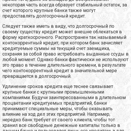
некоторая часть всегда образует стабильный остаток, за
счет которого крупные банки также могут
предоставлять долгосрочный кредит.
Следует также иметь в виду, что долгосрочный по
своему существу кредит может внешне облекаться в
форму краткосрочного. Распространен так называемый
контокоррентный кредит, при котором банк зачисляет
кредитуемые суммы на текущий счет заемщика,
сохраняя за собой право истребовать выданные ссуды в
любой момент. Однако банки фактически не используют
это право в течение длительного времени, в результате
чего контокоррентный кредит в значительной мере
превращается в долгосрочный.
Удлинение сроков кредита еще теснее связывает
крупные банки с крупными промышленными
компаниями. Будучи заинтересованными в длительном
процветании кредитуемых предприятий, банки
принимают специальные меры, чтобы оказывать
влияние на ход дел этих предприятий. Например,
нередко банк требует от своего клиента, чтобы тот
хранил все свободные денежные капиталы только в
данном банке и пользовался лишь его кредитом, а для