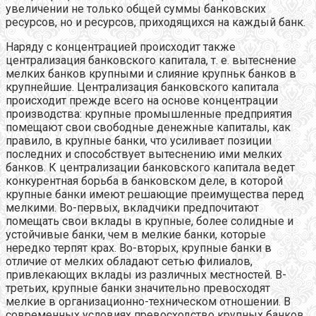
увеличении не только общей суммы банковских
ресурсов, но и ресурсов, приходящихся на каждый банк.
Наряду с концентрацией происходит также
централизация банковского капитала, т. е. вытеснение
мелких банков крупными и слияние крупньк банков в
крупнейшие. Централизация банковского капитала
происходит прежде всего на основе концентрации
производства: крупные промышленные предприятия
помещают свои свободные денежные капиталы, как
правило, в крупные банки, что усиливает позиции
последних и способствует вытеснению ими мелких
банков. К централизации банковского капитала ведет
конкурентная борьба в банковском деле, в которой
крупные банки имеют решающие преимущества перед
мелкими. Во-первых, вкладчики предпочитают
помещать свои вклады в крупные, более солидные и
устойчивые банки, чем в мелкие банки, которые
нередко терпят крах. Во-вторых, крупные банки в
отличие от мелких обладают сетью филиалов,
привлекающих вклады из различных местностей. В-
третьих, крупные банки значительно превосходят
мелкие в организационно-техническом отношении. В
современных условиях превосходство крупных банков