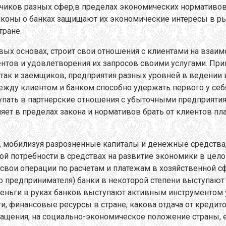
иков разных сфер,в пределах экономических нормативов 
Законы о банках защищают их экономические интересы в р
тране.
вых основах, строит свои отношения с клиентами на взаи
нтов и удовлетворения их запросов своими услугами. Прин
 так и заемщиков, предприятия разных уровней в ведении и
между клиентом и банком способно удержать первого у се
упать в партнерские отношения с убыточными предприятия
т в пределах закона и нормативов брать от клиентов плат
, мобилизуя разрозненные капиталы и денежные средства, 
ой потребности в средствах на развитие экономики в цело
 свои операции по расчетам и платежам в хозяйственной 
го предпринимателя) банки в некоторой степени выступаю
 Деньги в руках банков выступают активным инструментом 
ги, финансовые ресурсы в стране, какова отдача от креди
ращения, на социально-экономическое положение страны, е