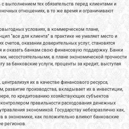
с выполнением тех обязательств перед клиентами и
ыночных отношениях, в то же время и ограничивают
мовыгодных условиях, в коммерческом плане,
цип “все для клиента” в практике не умаляет место и
х счетов, оказании доверительных услуг, становятся
бя и оказать банкам свою финансовую поддержку. Банки
ми, несостоятельными, в плане экономической прочности
у за банковские услуги, проценты за кредит, выступая
централизуя их в качестве финансового ресурса,
м, развитие производства, вкладывает их в инвестиции,
сфере, по кредитованию хозяйствующих субъектов
т контролером правильности расходования денежных
управления экономикой. Государству небезразлично как,
тов в экономике, как положительно влияют банковские
е регионов.