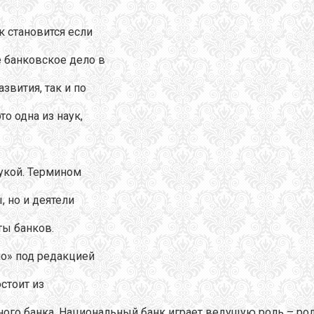
к становится если
е банковское дело в
звития, так и по
о одна из наук,
укой. Термином
, но и деятели
ты банков.
о» под редакцией
остоит из
ого банка. Национальный банк играет ведущую роль – рол