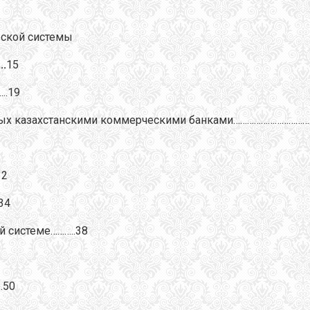
вской системы
.
15
..19
емых казахстанскими коммерческими банками…………………………
32
34
й системе………..38
.50