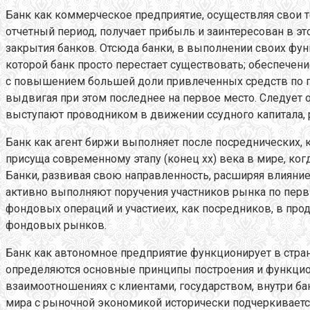
Банк как коммерческое предприятие, осуществляя свои т
отчетный период, получает прибыль и заинтересован в эт
закрытия банков. Отсюда банки, в выполнении своих ф
которой банк просто перестает существовать; обеспечен
с повышением большей доли привлеченных средств по пас
выдвигая при этом последнее на первое место. Следует 
выступают проводником в движении ссудного капитала, 
Банк как агент биржи выполняет после посреднических, 
присуща современному этапу (конец xx) века в мире, ко
Банки, развивая свою направленность, расширяя влияни
активно выполняют поручения участников рынка по перв
фондовых операций и участиеих, как посредников, в прод
фондовых рынков.
Банк как автономное предприятие функционирует в стра
определяются основные принципы построения и функцион
взаимоотношениях с клиентами, государством, внутри ба
мира с рыночной экономикой исторически подчеркивается