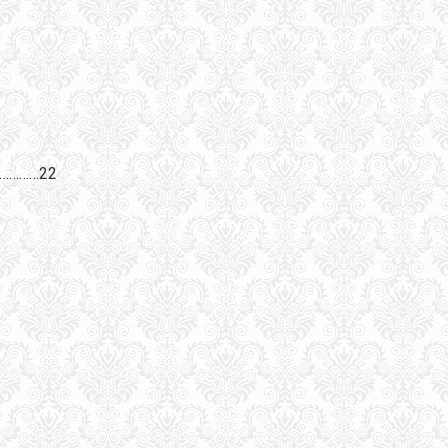
……………22