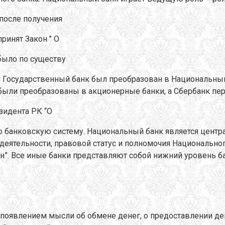
 после получения
принят Закон " О
 было по существу
 Государственный банк был преобразован в Национальны
 были преобразованы в акционерные банки, а Сбербанк пе
зидента РК “О
ю банковскую систему. Национальный банк является центр
 деятельности, правовой статус и полномочия Национальн
ан”. Все иные банки представляют собой нижний уровень б
 появлением мысли об обмене денег, о предоставлении дене