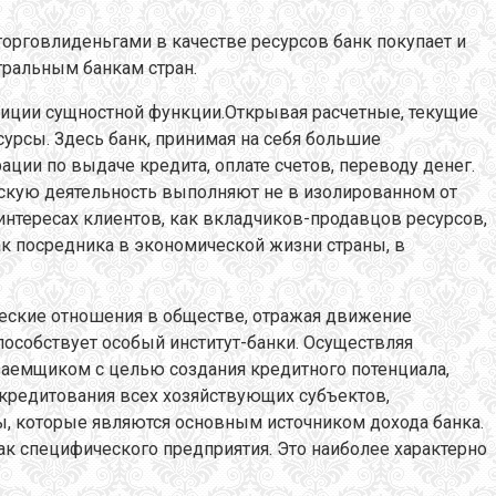
орговлиденьгами в качестве ресурсов банк покупает и
тральным банкам стран.
озиции сущностной функции.Открывая расчетные, текущие
сурсы. Здесь банк, принимая на себя большие
ции по выдаче кредита, оплате счетов, переводу денег.
скую деятельность выполняют не в изолированном от
 интересах клиентов, как вкладчиков-продавцов ресурсов,
ак посредника в экономической жизни страны, в
ческие отношения в обществе, отражая движение
способствует особый институт-банки. Осуществляя
заемщиком с целью создания кредитного потенциала,
т кредитования всех хозяйствующих субъектов,
, которые являются основным источником дохода банка.
ак специфического предприятия. Это наиболее характерно