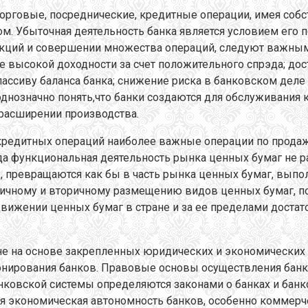
орговые, посреднические, кредитные операции, имея собст
ом. Убыточная деятельность банка является условием его 
ункций и совершении множества операций, следуют важны
ие высокой доходности за счет положительного спрэда; д
сиву баланса банка; снижение риска в банковском деле п
однозначно понять,что банки создаются для обслуживания
расширении производства.
кредитных операций наиболее важные операции по продаже
гда функциональная деятельность рынка ценных бумаг не р
е, превращаются как бы в часть рынка ценных бумаг, вып
ичному и вторичному размещению видов ценных бумаг, по
вижении ценных бумаг в стране и за ее пределами достато
не на основе закрепленных юридических и экономических 
ирования банков. Правовые основы осуществления банков
нковской системы определяются законами о банках и банко
 экономическая автономность банков, особенно коммерчес