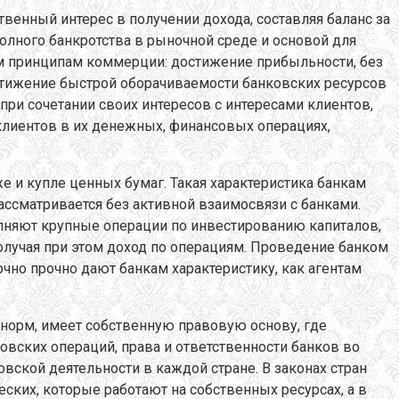
венный интерес в получении дохода, составляя баланс за
полного банкротства в рыночной среде и основой для
м принципам коммерции: достижение прибыльности, без
остижение быстрой оборачиваемости банковских ресурсов
ри сочетании своих интересов с интересами клиентов,
 клиентов в их денежных, финансовых операциях,
 и купле ценных бумаг. Такая характеристика банкам
ассматривается без активной взаимосвязи с банками.
олняют крупные операции по инвестированию капиталов,
лучая при этом доход по операциям. Проведение банком
чно прочно дают банкам характеристику, как агентам
норм, имеет собственную правовую основу, где
ских операций, права и ответственности банков во
вской деятельности в каждой стране. В законах стран
ких, которые работают на собственных ресурсах, а в