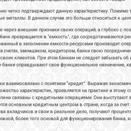
чно четко подтверждают данную характеристику. Помимо т
ые металлы. В данном случае это больше относиться к цен
е через внешние признаки своих операций, а глубоко с п
банк превращается в “емкость”, где сосредотачиваются ре
ованный в заполнении емкости ресурсами производит опера
 счетах, заемщиком, кредитором, банки свою посредниче
своих клиентов. При этом банкам не следует забывать об
ае банки оправдывают свое функциональное назначение, к
ски взаимосвязано с понятием “кредит”. Выражая экономи
ожество характеристик, проявляется на практике и этому 
епени связаны с кредитными операциями. Они выступают 
яются основным кредитным центром в стране, когда за сче
 вкладчиков и свои в реальное дело, получают проценты
ижной, более того основой для функционирования банка, к