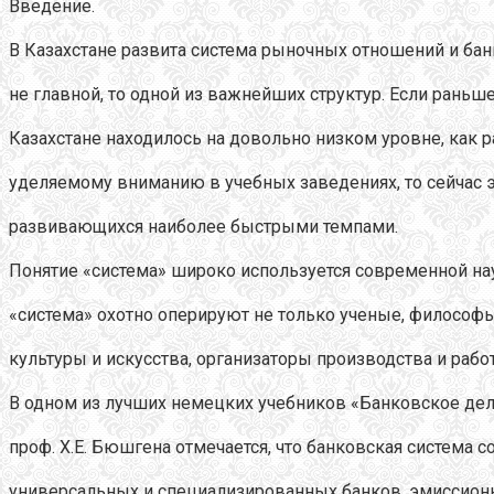
Введение.
В Казахстане развита система рыночных отношений и бан
не главной, то одной из важнейших структур. Если раньш
Казахстане находилось на довольно низком уровне, как ра
уделяемому вниманию в учебных заведениях, то сейчас эт
развивающихся наиболее быстрыми темпами.
Понятие «система» широко используется современной на
«система» охотно оперируют не только ученые, философы
культуры и искусства, организаторы производства и рабо
В одном из лучших немецких учебников «Банковское дел
проф. Х.Е. Бюшгена отмечается, что банковская система с
универсальных и специализированных банков, эмиссионн