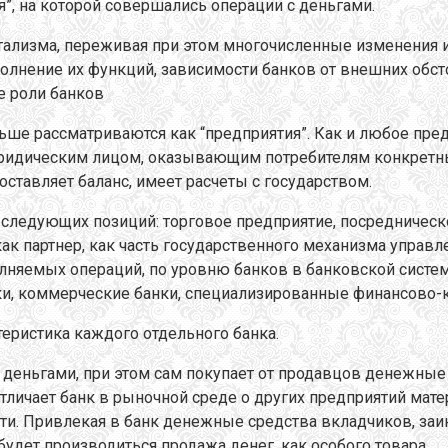
я”, на которой совершались операции с деньгами.
тализма, переживая при этом многочисленные изменения и
олнение их функций, зависимости банков от внешних обст
е роли банков
ше рассматриваются как “предприятия”. Как и любое пред
юридическим лицом, оказывающим потребителям конкретн
оставляет баланс, имеет расчеты с государством.
о следующих позиций: торговое предприятие, посредничес
как партнер, как часть государственного механизма управ
полняемых операций, по уровню банков в банковской сис
ки, коммерческие банки, специализированные финансово-
теристика каждого отдельного банка.
 деньгами, при этом сам покупает от продавцов денежные 
тличает банк в рыночной среде о других предприятий мате
ти. Привлекая в банк денежные средства вкладчиков, заин
 будет производиться продажа денег, как особого товара.