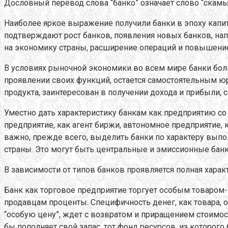
Дословный перевод слова “банко” означает слово “скамь
Наиболее яркое выражение получили банки в эпоху капи
подтверждают рост банков, появления новых банков, нап
на экономику страны, расширение операций и повышени
В условиях рыночной экономики во всем мире банки боль
проявлении своих функций, остается самостоятельным 
продукта, заинтересован в получении дохода и прибыли, с
Уместно дать характеристику банкам как предприятию с
предприятие, как агент биржи, автономное предприятие, 
важно, прежде всего, выделить банки по характеру вы
страны. Это могут быть центральные и эмиссионные бан
В зависимости от типов банков проявляется полная харак
Банк как торговое предприятие торгует особым товаром-
продавцам проценты. Специфичность денег, как товара, о
“особую цену”, ждет с возвратом и приращением стоимос
бы пополняет свой запас, тот фонд ресурсов. из которого