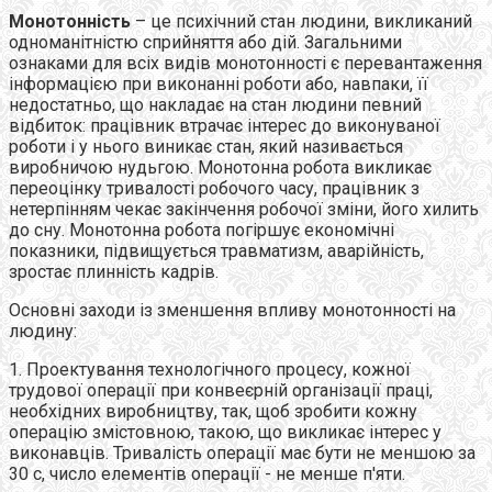
Монотонність
– це психічний стан людини, викликаний
одноманітністю сприйняття або дій. Загальними
ознаками для всіх видів монотонності є перевантаження
інформацією при виконанні роботи або, навпаки, її
недостатньо, що накладає на стан людини певний
відбиток: працівник втрачає інтерес до виконуваної
роботи і у нього виникає стан, який називається
виробничою нудьгою. Монотонна робота викликає
переоцінку тривалості робочого часу, працівник з
нетерпінням чекає закінчення робочої зміни, його хилить
до сну. Монотонна робота погіршує економічні
показники, підвищується травматизм, аварійність,
зростає плинність кадрів.
Основні заходи із зменшення впливу монотонності на
людину:
1. Проектування технологічного процесу, кожної
трудової операції при конвеєрній організації праці,
необхідних виробництву, так, щоб зробити кожну
операцію змістовною, такою, що викликає інтерес у
виконавців. Тривалість операції має бути не меншою за
30 с, число елементів операції - не менше п'яти.