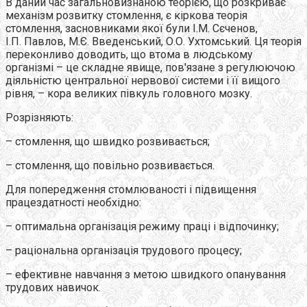
В даний час загальновизнаною теорією, що розкриває
механізм розвитку стомлення, є кіркова теорія
стомлення, засновниками якої були І.М. Сєченов,
І.П. Павлов, М.Є. Введенський, О.О. Ухтомський. Ця теорія
переконливо доводить, що втома в людському
організмі – це складне явище, пов'язане з регулюючою
діяльністю центральної нервової системи і її вищого
рівня, – кора великих півкуль головного мозку.
Розрізняють:
– стомлення, що швидко розвивається;
– стомлення, що повільно розвивається.
Для попередження стомлюваності і підвищення
працездатності необхідно:
– оптимальна організація режиму праці і відпочинку;
– раціональна організація трудового процесу;
– ефективне навчання з метою швидкого опанування
трудових навичок.