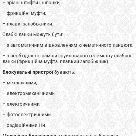
– зрізні штифти і шпонки;
– фрикційні муфти;
– плавкі запобіжники.
Слабкі ланки можуть бути:
– з автоматичним відновленням кінематичного ланцюга;
– з необхідністю заміни зруйнованого елементу слабкої
ланки (фрикційна муфта, плавкий запобіжник).
Блокувальні пристрої
бувають:
– механічними;
– електромеханічними;
– електричними;
– фотоелектричними;
– радіаційними і ін.
Механічне блокування
є системою, що забезпечує