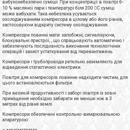
вибухонебезпечні суміші. При концентрації в повітрі 6-
10 % масляної пари і температурі біля 200 С суміш
може вибухати. Така небезпека усувається
охолоджуванням компресора в цілому або його рівнів,
застосовуючи відкриту систему охолоджування.
Компресори повинні мати: запобіжні, сигналізуючи,
блокувальні пристрої, , що спрацьовують автоматично і
забезпечують послідовність виконання технологічних
операцій і захист устаткування від перевантажень.
Компресори і трубопроводи ретельно заземляють для
відведення статистичної електрики.
Повітря для компресорів повинне надходити чистим, для
цього встановлюються фільтри.
При великій продуктивності і заборі повітря із зовні
приміщення необхідно забирати не менше ніж в 3
метрах від рівня землі.
Компресори обезпечені контрольно-вимірювальною
апаратурою:
– манометрами;