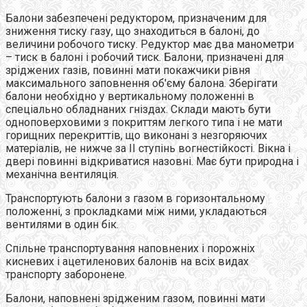
Балони забезпечені редуктором, призначеним для
зниження тиску газу, що знаходиться в балоні, до
величини робочого тиску. Редуктор має два манометри
– тиск в балоні і робочий тиск. Балони, призначені для
зріджених газів, повинні мати покажчики рівня
максимального заповнення об'єму балона. Зберігати
балони необхідно у вертикальному положенні в
спеціально обладнаних гніздах. Склади мають бути
одноповерховими з покриттям легкого типа і не мати
горищних перекриттів, що виконані з незгоряючих
матеріалів, не нижче за II ступінь вогнестійкості. Вікна і
двері повинні відкриватися назовні. Має бути природна і
механічна вентиляція.
Транспортують балони з газом в горизонтальному
положенні, з прокладками між ними, укладаються
вентилями в один бік.
Спільне транспортування наповнених і порожніх
кисневих і ацетиленових балонів на всіх видах
транспорту заборонене.
Балони, наповнені зрідженим газом, повинні мати