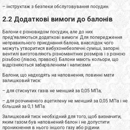
– інструктаж з безпеки обслуговування посудин.
2.2 Додаткові вимоги до балонів
Балони є різновидом посудин, але до них
пред'являються додаткові вимоги. Для попередження
неправильного приєднання балона, внаслідок чого
можуть утворитися вибухонебезпечні суміші, запорні
вентилі виготовляють різноманітних розмірів і з різною
різьбою (лівою, правою). Балони мають кольори, що
відрізняються забарвленням і написами.
Балони, що надходять на наповнення, повинні мати
залишковий тиск:
– для стиснутих газів не менший за 0,05 МПа;
– для розчиненого ацетилену не менший за 0,05 МПа і не
більший за 0,1 МПа.
Залишковий тиск необхідний для того, щоб визначити,
яким газом був наповнений балон і не допустити
проникнення в нього іншого газу або рідини.