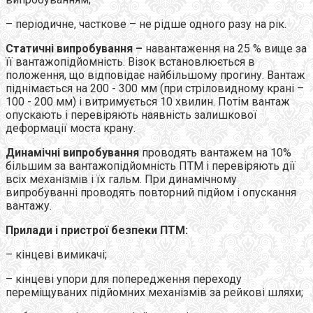
– періодичне, часткове – не рідше одного разу на рік.
Статичні випробування –
навантаження на 25 % вище за
її вантажопідйомність. Візок встановлюється в
положення, що відповідає найбільшому прогину. Вантаж
піднімається на 200 - 300 мм (при стріловидному крані –
100 - 200 мм) і витримується 10 хвилин. Потім вантаж
опускають і перевіряють наявність залишкової
деформації моста крану.
Динамічні випробування
проводять вантажем на 10%
більшим за вантажопідйомність ПТМ і перевіряють дії
всіх механізмів і їх гальм. При динамічному
випробуванні проводять повторний підйом і опускання
вантажу.
Прилади і пристрої безпеки ПТМ:
– кінцеві вимикачі;
– кінцеві упори для попередження переходу
переміщуваних підйомних механізмів за рейкові шляхи;