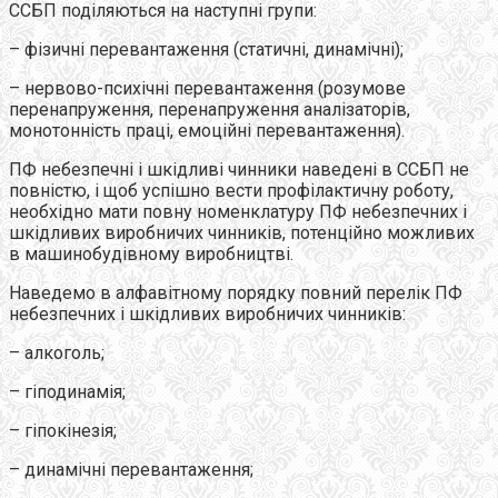
ССБП поділяються на наступні групи:
– фізичні перевантаження (статичні, динамічні);
– нервово-психічні перевантаження (розумове
перенапруження, перенапруження аналізаторів,
монотонність праці, емоційні перевантаження).
ПФ небезпечні і шкідливі чинники наведені в ССБП не
повністю, і щоб успішно вести профілактичну роботу,
необхідно мати повну номенклатуру ПФ небезпечних і
шкідливих виробничих чинників, потенційно можливих
в машинобудівному виробництві.
Наведемо в алфавітному порядку повний перелік ПФ
небезпечних і шкідливих виробничих чинників:
– алкоголь;
– гіподинамія;
– гіпокінезія;
– динамічні перевантаження;