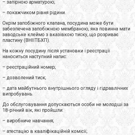
– запірною арматурою;
– покажчиком рівня рідини.
Окрім запобіжного клапана, посудина може бути
забезпечена запобіжною мембраною, яка повинна мати
заводське клеймо з вказівкою тиску, що розриває
пластину (ВНІІТБХП).
На кожну посудину після установки і реєстрації
наноситься наступний напис:
– реєстраційний номер;
– дозволений тиск;
– дата майбутнього внутрішнього огляду і гідравлічних
випробувань.
До обслуговування допускаються особи не молодші за
18-річний вік, які пройшли:
– виробниче навчання;
– атестацію в кваліфікаційній комісії;