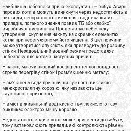
Найбільша небезпека при їх експлуатації – вибух. Аварії
парових котлів можуть виникнути через недостатність в
них води, несправності живлення і водовказівних
приладів, поганого знання правив ТБ або слабкої
виробничої дисципліни. Представляє небезпеку
утворення і скупчення накипу на окремих елементах
котла при нерегулярному його чищенні. З цієї причини
може утворитися опуклість, яка призводить до розриву
стінки. Незадовільний водний режим представляє
небезпеку для котла з наступних причин:
– накип, маючи низький коефіцієнт теплопровідності,
сприяє перегріву стінок і розм'якшенню металу;
– зм'якшена вода при значній лужності викликає
межкристаллітну корозію, яку називають ще
каустичною крихкістю;
– вміст в живильній воді кисню і вуглекислого газу
викликає електрохімічну корозію.
Недостатність води в котлі може призвести до вибуху,
тому встановлюють прилади, які контролюють рівень
води в котлі і температуру, встановлюють пристрої, що