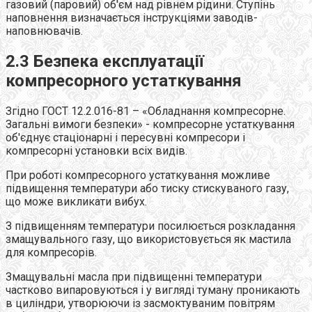
газовий (паровий) об'єм над рівнем рідини. Ступінь
наповнення визначається інструкціями заводів-
наповнювачів.
2.3 Безпека експлуатації
компресорного устаткування
Згідно ГОСТ 12.2.016-81 – «Обладнання компресорне.
Загальні вимоги безпеки» - компресорне устаткування
об'єднує стаціонарні і пересувні компресори і
компресорні установки всіх видів.
При роботі компресорного устаткування можливе
підвищення температури або тиску стискуваного газу,
що може викликати вибух.
З підвищенням температури посилюється розкладання
змащувального газу, що використовується як мастила
для компресорів.
Змащувальні масла при підвищенні температури
частково випаровуються і у вигляді туману проникають
в циліндри, утворюючи із засмоктуваним повітрям