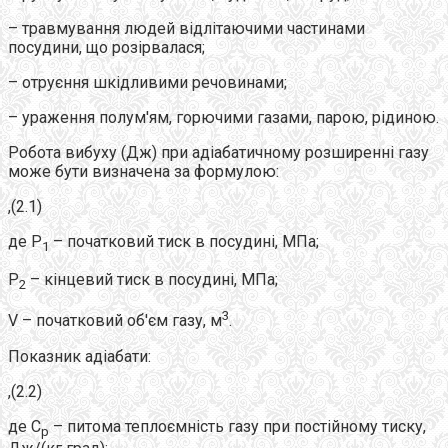
– травмування людей відлітаючими частинами
посудини, що розірвалася;
– отруєння шкідливими речовинами;
– ураження полум'ям, горючими газами, парою, рідиною.
Робота вибуху (Дж) при адіабатичному розширенні газу
може бути визначена за формулою:
,(2.1)
де Р
– початковий тиск в посудині, МПа;
1
Р
– кінцевий тиск в посудині, МПа;
2
3
V – початковий об'єм газу, м
.
Показник адіабати:
,(2.2)
де С
– питома теплоємність газу при постійному тиску,
р