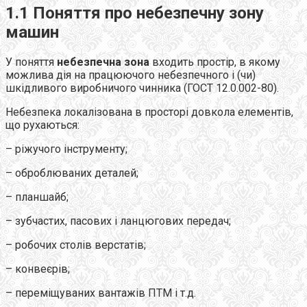
1.1 Поняття про небезпечну зону
машин
У поняття
небезпечна зона
входить простір, в якому
можлива дія на працюючого небезпечного і (чи)
шкідливого виробничого чинника (ГОСТ 12.0.002-80).
Небезпека локалізована в просторі довкола елементів,
що рухаються:
– ріжучого інструменту;
– оброблюваних деталей;
– планшайб;
– зубчастих, пасових і ланцюгових передач;
– робочих столів верстатів;
– конвеєрів;
– переміщуваних вантажів ПТМ і т.д.