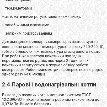
– термометрами;
– автоматичними регулювальниками тиску;
– запобіжними клапанами
– запірним пристосуванням.
Для змащення циліндрів компресорів застосовується
спеціальне мастило з температурою спалаху 220-240 С,
тобто з більшою, ніж температура стискуваного повітря.
При роботі компресора показники приладів
перевіряються не рідше, ніж через 2 години, і їх
показники записуються в журнал обліку роботи
компресора. Робочі манометри перевіряються не рідше
одного разу на 6 місяців.
2.4 Парові і водонагрівальні котли
Вимоги до парових котлів встановлюються ГОСТ
12.2.096-83 – «Котли парові з робочим тиском пари до
0,07 МПа. Вимоги безпеки.»