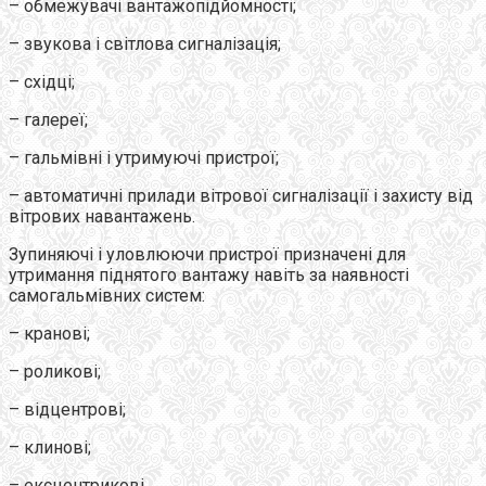
– обмежувачі вантажопідйомності;
– звукова і світлова сигналізація;
– східці;
– галереї;
– гальмівні і утримуючі пристрої;
– автоматичні прилади вітрової сигналізації і захисту від
вітрових навантажень.
Зупиняючі і уловлюючи пристрої призначені для
утримання піднятого вантажу навіть за наявності
самогальмівних систем:
– кранові;
– роликові;
– відцентрові;
– клинові;
– ексцентрикові.