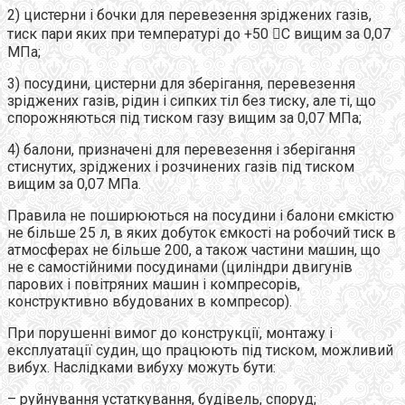
2) цистерни і бочки для перевезення зріджених газів,
тиск пари яких при температурі до +50 С вищим за 0,07
МПа;
3) посудини, цистерни для зберігання, перевезення
зріджених газів, рідин і сипких тіл без тиску, але ті, що
спорожняються під тиском газу вищим за 0,07 МПа;
4) балони, призначені для перевезення і зберігання
стиснутих, зріджених і розчинених газів під тиском
вищим за 0,07 МПа.
Правила не поширюються на посудини і балони ємкістю
не більше 25 л, в яких добуток ємкості на робочий тиск в
атмосферах не більше 200, а також частини машин, що
не є самостійними посудинами (циліндри двигунів
парових і повітряних машин і компресорів,
конструктивно вбудованих в компресор).
При порушенні вимог до конструкції, монтажу і
експлуатації судин, що працюють під тиском, можливий
вибух. Наслідками вибуху можуть бути:
– руйнування устаткування, будівель, споруд;