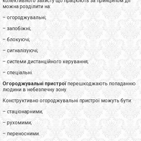
колективного захисту що працюють за принципом дії
можна розділити на:
– огороджувальні;
– запобіжні;
– блокуючі;
– сигналізуючі;
– системи дистанційного керування;
– спеціальні.
Огороджувальні пристрої
перешкоджають попаданню
людини в небезпечну зону.
Конструктивно огороджувальні пристрої можуть бути:
– стаціонарними;
– рухомими;
– переносними.