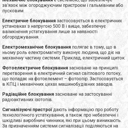
зв'язок між огороджуючим пристроєм і гальмівним або
пусковим.
Електричне блокування
застосовується в електричних
установках з напругою 500 В і вище, забезпечує
ввімкнення устаткування лише за наявності
обгороджування.
Електромеханічне блокування
полягає в тому, що в
ньому роль електромагніту виконує людина, що діє на
механічну частину системи. Приклад, електричний щиток.
Фотоелектричне блокування
засноване на принципі
перетворення в електричний сигнал світлового потоку,
що попадає на фотоелемент – фотоопір. Застосовується
в КПЦ і механічних цехах машинобудівних заводів.
Радіаційне блокування
засноване на застосуванні
радіоактивних ізотопів.
Сигналізуючі пристрої
дають інформацію про роботу
технологічного устаткування, а також про небезпечні і
шкідливі виробничі чинники, які при цьому виникають.
За призначенням системи сигналізації поділяються на