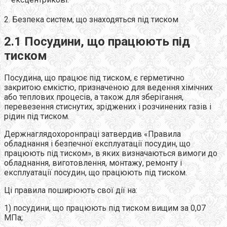
2. Безпека систем, що знаходяться під тиском
2.1 Посудини, що працюють під
тиском
Посудина, що працює під тиском, є герметично
закритою ємкістю, призначеною для ведення хімічних
або теплових процесів, а також для зберігання,
перевезення стиснутих, зріджених і розчинених газів і
рідин під тиском.
Держнаглядохоронпраці затвердив «Правила
обладнання і безпечної експлуатації посудин, що
працюють під тиском», в яких визначаються вимоги до
обладнання, виготовлення, монтажу, ремонту і
експлуатації посудин, що працюють під тиском.
Ці правила поширюють свої дії на:
1) посудини, що працюють під тиском вищим за 0,07
МПа;