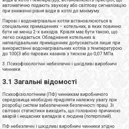
автоматично подають звукову або світлову сигналізацію
при зниженні рівня води в котлі до мінімуму.
Парові і водонагрівальні котли встановлюються в
спеціальних приміщеннях – котельних, в яких повинно
бути не менш 2-х виходів. Крівля має бути такою, що
легко скидається. Обладнання котельних в
напівпідвальних приміщеннях допускається лише при
використанні водонагрівальних котлів з температурою
до 100(З або парових казанів з тиском до 0,07 МПа.
3. Психофізіологічні небезпечні і шкідливі виробничі
чинники
3.1 Загальні відомості
Психофізіологічним (ПФ) чинникам виробничого
середовища необхідно приділяти належну увагу при
розробці систем забезпечення безпечності праці. Зі
світової статистики виходить, що головною причиною
аварій і нещасних випадків є людина (потерпілий).
ПФ небезпечні і шкідливі виробничі чинники згідно