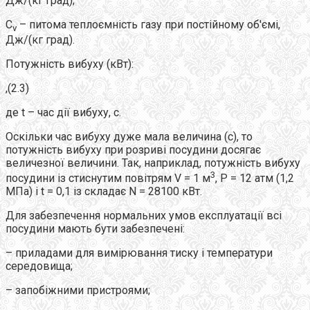
Дж/(кг град);
С
– питома теплоємність газу при постійному об'ємі,
v
Дж/(кг град).
Потужність вибуху (кВт):
,(2.3)
де t – час дії вибуху, с.
Оскільки час вибуху дуже мала величина (с), то
потужність вибуху при розриві посудини досягає
величезної величини. Так, наприклад, потужність вибуху
3
посудини із стиснутим повітрям V = 1 м
, Р = 12 атм (1,2
МПа) і t = 0,1 із складає N = 28100 кВт.
Для забезпечення нормальних умов експлуатації всі
посудини мають бути забезпечені:
– приладами для вимірювання тиску і температури
середовища;
– запобіжними пристроями;