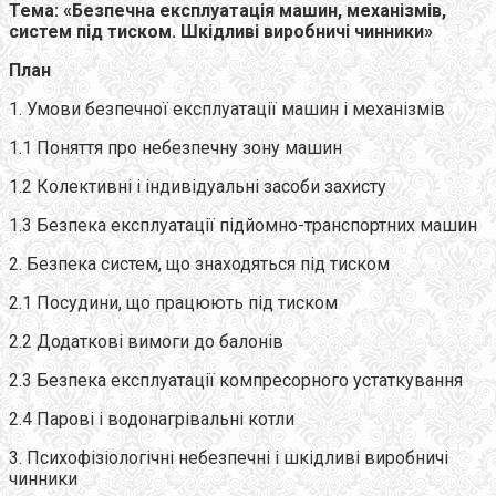
Тема:
«
Безпечна експлуатація машин, механізмів,
систем під тиском. Шкідливі виробничі чинники
»
План
1. Умови безпечної експлуатації машин і механізмів
1.1 Поняття про небезпечну зону машин
1.2 Колективні і індивідуальні засоби захисту
1.3 Безпека експлуатації підйомно-транспортних машин
2. Безпека систем, що знаходяться під тиском
2.1 Посудини, що працюють під тиском
2.2 Додаткові вимоги до балонів
2.3 Безпека експлуатації компресорного устаткування
2.4 Парові і водонагрівальні котли
3. Психофізіологічні небезпечні і шкідливі виробничі
чинники