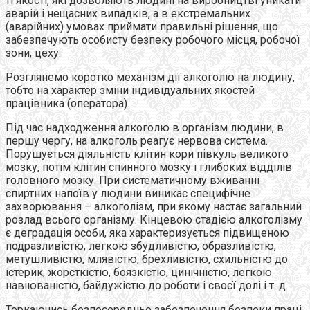
ті якості, які дозволяють людині на виробництві уникати
аварій і нещасних випадків, а в екстремальних
(аварійних) умовах приймати правильні рішення, що
забезпечують особисту безпеку робочого місця, робочої
зони, цеху.
Розглянемо коротко механізм дії алкоголю на людину,
тобто на характер зміни індивідуальних якостей
працівника (оператора).
Під час надходження алкоголю в організм людини, в
першу чергу, на алкоголь реагує нервова система.
Порушується діяльність клітин кори півкуль великого
мозку, потім клітин спинного мозку і глибоких відділів
головного мозку. При систематичному вживанні
спиртних напоїв у людини виникає специфічне
захворювання – алкоголізм, при якому настає загальний
розлад всього організму. Кінцевою стадією алкоголізму
є деградація особи, яка характеризується підвищеною
подразливістю, легкою збудливістю, образливістю,
метушливістю, млявістю, брехливістю, схильністю до
істерик, жорсткістю, боязкістю, цинічністю, легкою
навіюваністю, байдужістю до роботи і своєї долі і т. д.
Торкаючись безпосередньо забезпечення безпеки праці,