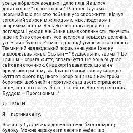
усе це зібралося воєдино і дало плід. Явилося
довгождане “ просвітління ”. Раптово Гаутама з
незвичайною ясністю побачив усе своє життя і відчув
загальний зв'язок між людьми, між людством і
незримим світом. Весь Всесвіт став перед його
поглядом. І усюди він бачив швидкоплинність, текучість,
ніде не було спочинку, усе неслося в невідому далечінь,
усе у світі було пов’язано, одне відбувалося після іншого.
Таємничий надлюдський порив знищував і знову
відроджував живе. Ось він – “ будівельник удома ”! Це
Тришна – спрага життя, спрага буття. Це вона обурює
світовий спочинок. Сиддхарті здавалося, що він є
присутнім при тому, як Тришна знову і знову веде до
буття втікшого від нього. Тепер він знає з ким треба
боротися, щоб знайти порятунок від цього страшного
світу, повного плачу, болю, скорботи. Відтепер він став
Буддою – Проясненим ...”
ДОГМАТИ
Я – картина світу.
Всесвіт у буддійській догматиці має багатошарову
будову. Можна нарахувати десятки небес, що