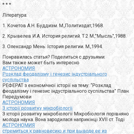
* * *
Література:
1. Кочетов А.Н. Буддизм. М.,Политиздат,1968.
2. Крывелев И.А. История религий. Т.2 М.,"Мысль",1988.
3. Олександр Мень. Істория религии. М.,1994.
Понравилась статья? Поделиться с друзьями:
Вам также может быть интересно
АСТРОНОМИЯ
Розклад феодалізму і генезис індустріального
суспільства
РЕФЕРАТ з економічної історії на тему: “Розклад
феодалізму і генезис індустріального суспільства” План.
Передумови
АСТРОНОМИЯ
З історії розвитку мікробіології
З історії розвитку мікробіології Мікробіологія порівняно
молода наука. Вона зародилася наприкінці XVII ст. Тоді
АСТРОНОМИЯ
стремиться к равновесию и при выводе ее из