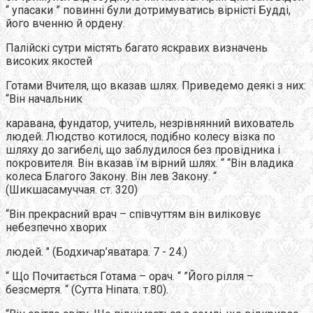
“ упасаки ” повинні були дотримуватись вірністі Будді,
його вченню й ордену.
Палійскі сутри містять багато яскравих визначень
високих якостей
Готами Вчителя, що вказав шлях. Приведемо деякі з них:
“Він начальник
каравана, фундатор, учитель, незрівнянний вихователь
людей. Людство котилося, подібно колесу візка по
шляху до загибелі, що заблудилося без провідника і
покровителя. Він вказав їм вірний шлях. “ “Він владика
колеса Благого Закону. Він лев Закону. “
(Шикшасамуччая. ст. 320)
“Він прекрасний врач – співчуттям він виліковує
небезпечно хворих
людей. " (Бодхичар’яватара. 7 - 24.)
“ Що Почитається Готама – орач. “ ”Його рілля –
безсмертя. “ (Сутта Ніпата. т.80).