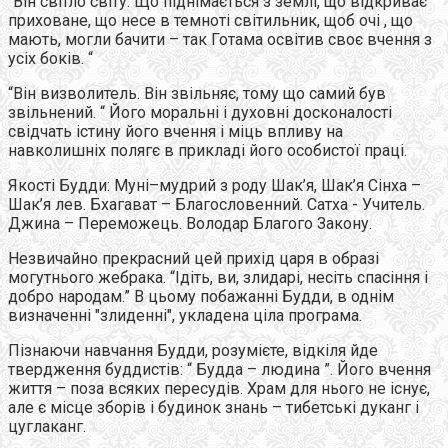
“Він світло світу. Що піднімається з землі, що відкриває
приховане, що несе в темноті світильник, щоб очі , що
мають, могли бачити – так Готама освітив своє вчення з
усіх боків. “
“Він визволитель. Він звільняє, тому що самий був
звільнений. “ Його моральні і духовні досконалості
свідчать істину його вчення і міць впливу на
навколишніх полягє в прикладі його особистої праці.
Якості Будди: Муні–мудрий з роду Шак’я, Шак’я Сінха –
Шак’я лев. Бхагават – Благословенний. Сатха - Учитель.
Джина – Переможець. Володар Благого Закону.
Незвичайно прекрасний цей прихід царя в образі
могутнього жебрака. “Ідіть, ви, злидарі, несіть спасіння і
добро народам.” В цьому побажанні Будди, в однім
визначенні "злиденні", укладена ціла програма.
Пізнаючи навчання Будди, розумієте, відкіля йде
твердження буддистів: “ Будда – людина ”. Його вчення
життя – поза всяких пересудів. Храм для нього не існує,
але є місце зборів і будинок знань – тибетські дуканг і
цуглаканг.