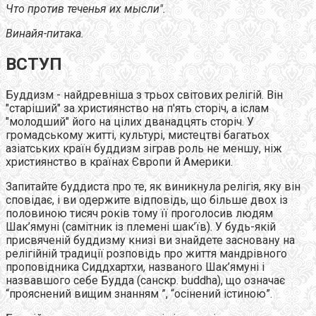
Что против теченья их мысли".
Винайя-питака.
ВСТУП
Буддизм - найдревніша з трьох світових релігій. Він
"старіший" за християнство на п'ять сторіч, а іслам
"молодший" його на цілих дванадцять сторіч. У
громадському житті, культурі, мистецтві багатьох
азіатських країн буддизм зіграв роль не меншу, ніж
християнство в країнах Європи й Америки.
Запитайте буддиста про те, як виникнула релігія, яку він
сповідає, і ви одержите відповідь, що більше двох із
половиною тисяч років тому її проголосив людям
Шак’ямуні (самітник із племені шак’їв). У будь-якій
присвяченій буддизму книзі ви знайдете засновану на
релігійній традиції розповідь про життя мандрівного
проповідника Сиддхартхи, названого Шак’ямуні і
назвавшого себе Будда (санскр. buddha), що означає
“прояснений вищим знанням ”, “осінений істиною”.