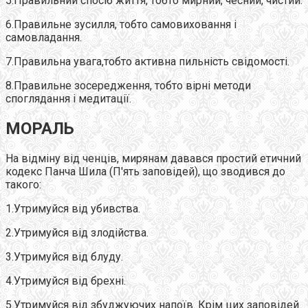
5.Правильний спосіб життя, тобто мирний, чесний, чистий.
6.Правильне зусилля, тобто самовиховання і
самовладання.
7.Правильна увага,тобто активна пильність свідомості.
8.Правильне зосередження, тобто вірні методи
споглядання і медитації.
МОРАЛЬ
На відміну від ченців, мирянам давався простий етичний
кодекс Панча Шила (П'ять заповідей), що зводився до
такого:
1.Утримуйся від убивства.
2.Утримуйся від злодійства.
3.Утримуйся від блуду.
4.Утримуйся від брехні.
5.Утримуйся від збуджуючих напоїв. Крім цих заповідей