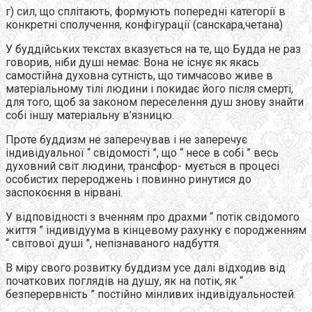
г) сил, що сплітають, формують попередні категорії в
конкретні сполучення, конфігурації (санскара,четана)
У буддійських текстах вказується на те, що Будда не раз
говорив, ніби душі немає. Вона не існує як якась
самостійна духовна сутність, що тимчасово живе в
матеріальному тілі людини і покидає його після смерті,
для того, щоб за законом переселення душ знову знайти
собі іншу матеріальну в’язницю.
Проте буддизм не заперечував і не заперечує
індивідуальної “ свідомості ”, що “ несе в собі ” весь
духовний світ людини, трансфор- мується в процесі
особистих перероджень і повинно ринутися до
заспокоєння в нірвані.
У відповідності з вченням про драхми “ потік свідомого
життя ” індивідуума в кінцевому рахунку є породженням
“ світової душі ”, непізнаваного надбуття.
В міру свого розвитку буддизм усе далі відходив від
початкових поглядів на душу, як на потік, як “
безперервність ” постійно мінливих індивідуальностей.