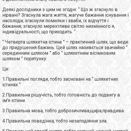
Деякі дослідники з цим не згодні: “ Що ж згаснуло в
нірвані? Згаснула жага життя, жагуче бажання існування і
насолоди; згаснули помилки і зваби, їх відчуття і
бажання; згаснуло мерехтливе світло низмінного я,
індивідуальності, що приходить. “
“ Четверта шляхетна істина ” – практичний шлях, що веде
до придушення бажань. Цей шлях називється звичайно “
cерединним шляхом ” або “ шляхетним вісімковим
шляхом ” порятунку.
Це:
1.Правильні погляди, тобто засновані на “ шляхетних
істинах “.
2.Правильна рішучість, тобто готовність до подвигу в
ім'я істини.
3.Правильна мова, тобто доброзичлива,щира,правдива.
4.Правильна поведінка, тобто незаподіяння зла.