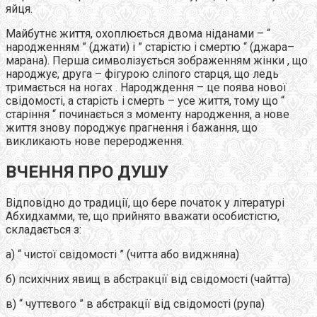
яйця.
Майбутнє життя, охоплюється двома ніданами – “
народженням ” (джати) і ” старістю і смертю “ (джара–
марана). Перша символізується зображенням жінки , що
народжує, друга – фігурою сліпого старця, що ледь
тримається на ногах . Народждення – це поява нової
свідомості, а старість і смерть – усе життя, тому що “
старіння “ починається з моменту народження, а нове
життя знову породжує прагнення і бажання, що
викликають нове переродження.
ВЧЕННЯ ПРО ДУШУ
Відповідно до традиції, що бере початок у літературі
Абхидхамми, те, що прийнято вважати особистістю,
складається з:
а) “ чистої свідомості ” (читта або виджняна)
б) психічних явищ в абстракції від свідомості (чайтта)
в) “ чуттєвого ” в абстракції від свідомості (рупа)