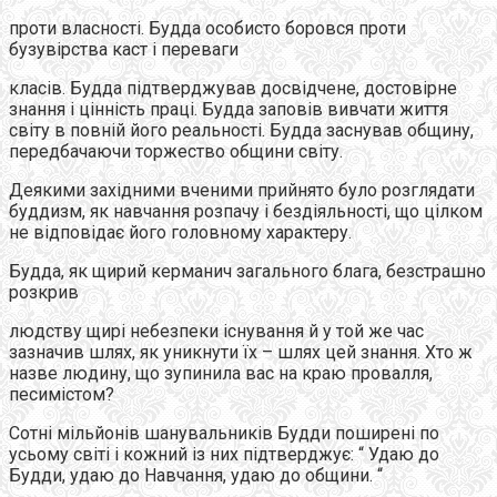
проти власності. Будда особисто боровся проти
бузувірства каст і переваги
класів. Будда підтверджував досвідчене, достовірне
знання і цінність праці. Будда заповів вивчати життя
світу в повній його реальності. Будда заснував общину,
передбачаючи торжество общини світу.
Деякими західними вченими прийнято було розглядати
буддизм, як навчання розпачу і бездіяльності, що цілком
не відповідає його головному характеру.
Будда, як щирий керманич загального блага, безстрашно
розкрив
людству щирі небезпеки існування й у той же час
зазначив шлях, як уникнути їх – шлях цей знання. Хто ж
назве людину, що зупинила вас на краю провалля,
песимістом?
Сотні мільйонів шанувальників Будди поширені по
усьому світі і кожний із них підтверджує: “ Удаю до
Будди, удаю до Навчання, удаю до общини. “