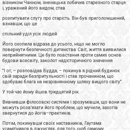
візником Чанном, зненацька побачив старезного старця
і, уражений його видом, став
розпитувати слугу про старість. Він був приголомшений,
взнавши, що це
спільний уділ усіх людей.
Його охопила відраза до усього, ніщо не могло
повернути безпечності дитинства. Світ, життя виявилися
неприйнятними. Це було повстання проти самих основ
будови всесвіту, заколот надісторичного значення.
"І от, – розповідав Будда, – покинув я рідний будинок
свій заради безпритульності і став прочанином, що
здобуває блага на незрівнянному шляху вищого світу".
У той час йому йшов тридцятий рік.
Вивчивши філосовскі системи і зрозумівши, що вони не
можуть розв'язати його проблем, що мучили, захотів
звернутися до йогів–практиків.
Потім, покинувши своїх наставників, Гаутама
усамітнився в джунглях, для того, щоб самому