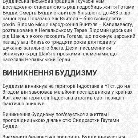
Буддійська письмова традиція і сучасні нам
дослідження становлюють ряд подробиць життя Готами
Будди. Смерть Будди ставиться більшістю до 483 р. до
нашої ери. Показано вік Вчителя – біля вісімдесяти
років. Відомо місце народження Вчителя – Капилавасту,
розташоване в Непальському Терае. Відомий царський
рід Шак’я, з якого походить Готама, що покинув царський
палац у віці близько тридцяти років для подвигу
шукання загального блага. Деякі письменники
зближують рід Шак’я з гірськими племенами, що
населяли Непальський Терай.
ВИНИКНЕННЯ БУДДИЗМУ
Буддизм виникнув на території Індостана в YI ст. до н.е.
Згодом він завоював мільйони послідовників у країнах
Азії, але на території Індостана втратив свої позиції і
фактично зникнув.
Виникнення буддизму пов'язується з життям і
проповідницькою діяльністю Сиддхартхи Гаутами
Будди.
Знаменита бенареська проповідь Будди вважається