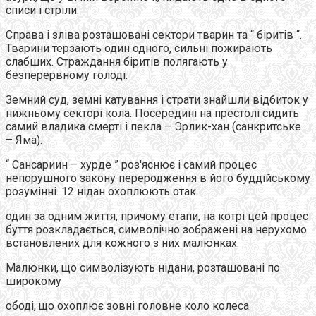
списи і стріли.
Справа і зліва розташовані сектори тварин та “ біритів “.
Тварини терзають один одного, сильні пожирають
слабших. Страждання біритів полягають у
безперервному голоді.
Земний суд, земні катування і страти знайшли відбиток у
нижньому секторі кола. Посередині на престолі сидить
самий владика смерті і пекла – Эрлик-хан (санкритське
– Яма).
“ Сансариин – хурде ” роз'яснює і самий процес
непорушного закону переродження в його буддійському
розумінні. 12 нідан охоплюють отак
один за одним життя, причому етапи, на котрі цей процес
буття розкладається, символічно зображені на нерухомо
встановлених для кожного з них малюнках.
Малюнки, що символізують нідани, розташовані по
широкому
ободі, що охоплює зовні головне коло колеса.