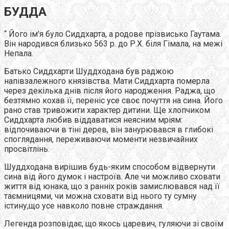
БУДДА
“ Його ім'я було Сиддхарта, а родове прізвисько Гаутама.
Він народився близько 563 р. до Р.Х. біля Гімала, на межі
Непала.
Батько Сиддхарти Шуддходана був раджою
напівзалежного князівства. Мати Сиддхарта померла
через декілька днів після його народження. Раджа, що
безтямно кохав її, переніс усе своє почуття на сина. Його
рано став тривожити характер дитини. Ще хлопчиком
Сиддхарта любив віддаватися неясним мріям:
відпочиваючи в тіні дерев, він занурювався в глибокі
споглядання, переживаючи моменти незвичайних
просвітлінь.
Шуддходана вирішив будь-яким способом відвернути
сина від його думок і настроїв. Але чи можливо сховати
життя від юнака, що з ранніх років замислювався над її
таємницями, чи можна сховати від нього ту сумну
істину,що усе навколо повне страждання.
Легенда розповідає, що якось царевич, гуляючи зі своїм