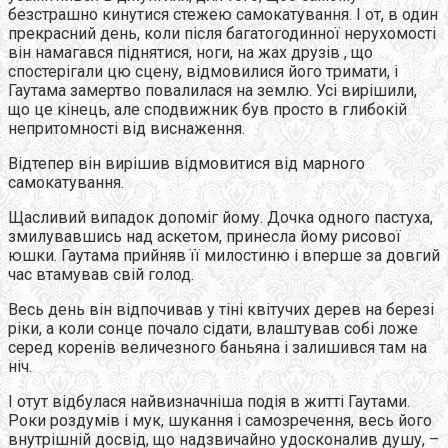
безстрашно кинутися стежею самокатування. І от, в один
прекрасний день, коли після багатогодинної нерухомості
він намагався піднятися, ноги, на жах друзів , що
спостерігали цю сцену, відмовилися його тримати, і
Гаутама замертво повалилася на землю. Усі вирішили,
що це кінець, але сподвижник був просто в глибокій
непритомності від виснаження.
Відтепер він вирішив відмовитися від марного
самокатування.
Щасливий випадок допоміг йому. Дочка одного пастуха,
змилувавшись над аскетом, принесла йому рисової
юшки. Гаутама прийняв її милостиню і вперше за довгий
час втамував свій голод.
Весь день він відпочивав у тіні квітучих дерев на березі
ріки, а коли сонце почало сідати, влаштував собі ложе
серед коренів величезного баньяна і залишився там на
ніч.
І отут відбулася найвизначніша подія в житті Гаутами.
Роки роздумів і мук, шукання і самозречення, весь його
внутрішній досвід, що надзвичайно удосконалив душу, –