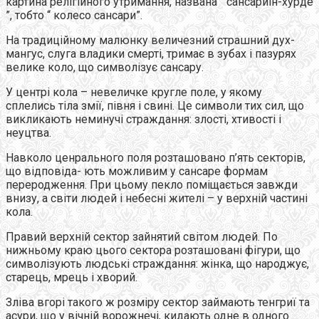
картина релігійного утримання, названа “ сансариін-хурде
”, тобто “ колесо сансари”.
На традиційному малюнку величезний страшний дух-
мангус, слуга владики смерті, тримає в зубах і пазурях
велике коло, що символізує сансару.
У центрі кола – невеличке кругле поле, у якому
сплелись тіла змії, півня і свині. Це символи тих сил, що
викликають неминучі страждання: злості, хтивості і
неуцтва.
Навколо ценрального поля розташовано п’ять секторів,
що відповіда- ють можливим у сансаре формам
переродження. При цьому пекло поміщається завжди
внизу, а світи людей і небесні жителі – у верхній частині
кола.
Правий верхній сектор зайнятий світом людей. По
нижньому краю цього сектора розташовані фігури, що
символізують людські страждання: жінка, що народжує,
старець, мрець і хворий.
Зліва вгорі такого ж розміру сектор займають тенгриї та
асури, що у вічній ворожнечі, кидають одне в одного