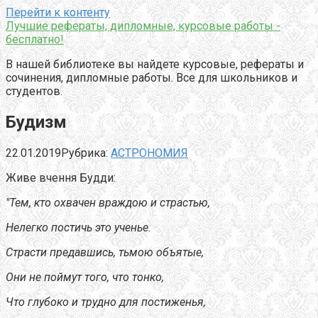
Перейти к контенту
Лучшие рефераты, дипломные, курсовые работы -
бесплатно!
В нашей библиотеке вы найдете курсовые, рефераты и
сочинения, дипломные работы. Все для школьников и
студентов.
Будизм
22.01.2019
Рубрика:
АСТРОНОМИЯ
Живе вчення Будди:
"Тем, кто охвачен враждою и страстью,
Нелегко постичь это ученье.
Страсти предавшись, тьмою объятые,
Они не поймут того, что тонко,
Что глубоко и трудно для постиженья,