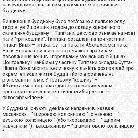
найфундаменталь-нішим документом віровчення
буддизму.
Виникнення буддизму було пов'язане з появою ряду
творів, увійшовших згодом до складу канонічного
склепіння буддизму – Типітаки; це слово означає на мові
пали “три кошики”. Типітаки розділені на три частини
пітаки: Віная – пітака, Суттапітака та Абхидхармапітака.
Віная –пітака присвячена переважно правилам
поводження ченців і порядкам у монаських общинах.
Центральну і найбільшу частину Типітаки складає Сутта-
Ніпата. Вона містить величезну кількість розповідей про
окремі епізоди життя Будди і його віровчень на
різноманітні теми. У третьому "кошику" –
Абхидхармапітаці знаходяться головним чином
проповіді і повчання на етичні та абстрактно –
філософські теми.
У буддизмі існують декілька напрямків, названі
махаяною – “ широкою колісницею ”, хінаяною – “
вузькою колісницею ” (або тхеравадою – “ щирим
навчанням ”) і варджаяною – “ діамантовою колісницею
“.