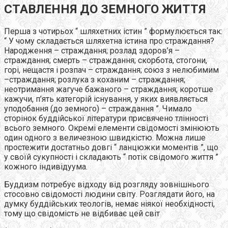
СТАВЛЕННЯ ДО ЗЕМНОГО ЖИТТЯ
Перша з чотирьох “ шляхетних істин ” формулюється так:
“ У чому складається шляхетна істина про страждання?
Народження – страждання; розлад здоров’я –
страждання; смерть – страждання; скорбота, стогони,
горі, нещастя і розпач – страждання; союз з нелюбимим
–страждання; розлука з коханим – страждання;
неотримання жагуче бажаного – страждання; коротше
кажучи, п’ять категорій існування, у яких виявляється
уподобання (до земного) – страждання ”. Чимало
сторінок буддійської літератури присвячено тлінності
всього земного. Окремі елементи свідомості змінюють
один одного з величезною швидкістю. Можна лише
простежити достатньо довгі “ ланцюжки моментів ”, що
у своїй сукупності і складають “ потік свідомого життя ”
кожного індивідуума.
Буддизм потребує відходу від розгляду зовнішнього
стосовно свідомості людини світу. Розглядати його, на
думку буддійських теологів, немає ніякої необхідності,
тому що свідомість не відбиває цей світ