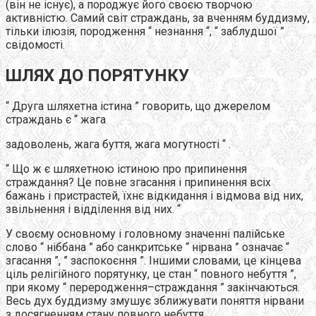
(він не існує), а породжує його своєю творчою
активністю. Самий світ страждань, за вченням буддизму,
тільки ілюзія, породження “ незнання “, “ заблудшої ”
свідомості.
ШЛЯХ ДО ПОРЯТУНКУ
“ Друга шляхетна істина ” говорить, що джерелом
страждань є “ жага
задоволень, жага буття, жага могутності “ .
“ Що ж є шляхетною істиною про припинення
страждання? Це повне згасання і припинення всіх
бажань і пристрастей, їхнє відкидання і відмова від них,
звільнення і відділення від них. “
У своєму основному і головному значенні палійське
слово “ ніббана ” або санкритське “ нірвана ” означає “
згасання ”, ” заспокоєння ”. Іншими словами, це кінцева
ціль релігійного порятунку, це стан “ повного небуття ”,
при якому “ переродження–страждання ” закінчаються.
Весь дух буддизму змушує зближувати поняття нірвани
з досягненням стану повного небуття.