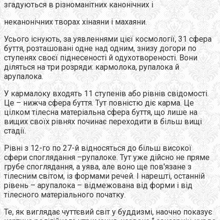
згадуються в різноманітних канонічних і
неканонічних творах хінаяни і махаяни.
Усього існують, за уявленнями цієї космології, 31 сфера
буття, розташовані одне над одним, знизу догори по
ступенях своєї піднесеності й одухотвореності. Вони
діляться на три розряди: кармолока, рупалока й
арупалока.
У кармалоку входять 11 ступенів або рівнів свідомості.
Це – нижча сфера буття. Тут повністю діє карма. Це
цілком тілесна матеріальна сфера буття, що лише на
вищих своїх рівнях починає переходити в більш вищі
стадії.
Рівні з 12-го по 27-й відносяться до більш високої
сфери споглядання –рупалоке. Тут уже дійсно не пряме
грубе споглядання, а уява, але воно ще пов'язане з
тілесним світом, із формами речей. І нарешті, останній
рівень – арупалока – відмежована від форми і від
тілесного матеріального початку.
Те, як виглядає чуттєвий світ у буддизмі, наочно показує