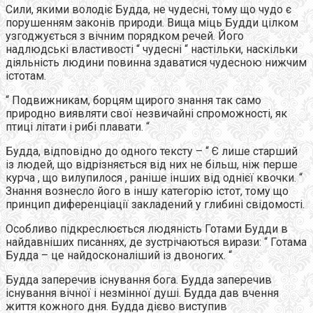
Сили, якими володіє Будда, не чудесні, тому що чудо є
порушенням законів природи. Вища міць Будди цілком
узгоджується з вічним порядком речей. Його
надлюдські властивості “ чудесні “ настільки, наскільки
діяльність людини повинна здаватися чудесною нижчим
істотам.
“ Подвижникам, борцям щирого знання так само
природно виявляти свої незвичайні спроможності, як
птиці літати і рибі плавати. “
Будда, відповідно до одного тексту – “ Є лише старший
із людей, що відрізняється від них не більш, ніж перше
курча , що вилупилося , раніше інших від однієї квочки. “
Знання вознесло його в іншу категорію істот, тому що
принцип диференціації закладений у глибині свідомості.
Особливо підкреслюється людяність Готами Будди в
найдавніших писаннях, де зустрічаються вирази: “ Готама
Будда – це найдосконаліший із двоногих. “
Будда заперечив існування бога. Будда заперечив
існування вічної і незмінної душі. Будда дав вчення
життя кожного дня. Будда дієво виступив