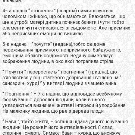
вікнами.
4-та нідана “ зіткнення ” (спарша) символізується
чоловіком і жінкою, що обнімаються. Вважається , що
ще в утробі матері дитина починає бачити і чути, тобто
елементи чуття стикаються зі свідомістю. Але приємних
або неприємних емоцій не виникає.
5-а нидана – "почуття" (ведана),тобто свідоме
переживання приємного, неприємного, байдужного,
емоційна область свідомості. Ведану символізує
зображення людини, в око якої потрапила стріла.
“ Почуття ” переростає в “ прагнення ” (тришна), що
з'являється у віці статевого дозрівання і втілено на “
сансариін–хурді ” у вигляді людини з чашею вина.
“ Прагнення ” – 7-а нідана, що відповідає всебічному
формуванню дорослої людини, коли в нього
укладаються визначені життєві інтереси й уподобання.
На малюнку людина, що рве з дерева плоди.
“ Бава ”, тобто життя, – остання нідана даного існування
людини. Це розквіт його життєдіяльності, її спад,
старіння і смерть. Символ бави – курка, що висижує