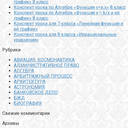
график» 8 класс
Конспект урока по Алгебре «Функция у=к:х» 8 класс
Конспект урока по Алгебре «Функция y = k/x и её
график» 8 класс
Конспект урока для 7 класса «Линейная функция и
её график»
Конспект урока для 8 класса «Иррациональные
уравнения»
Рубрики
АВИАЦИЯ, КОСМОНАВТИКА
АДМИНИСТРАТИВНОЕ ПРАВО
АЛГЕБРА
АРБИТРАЖНЫЙ ПРОЦЕСС
АРХИТЕКТУРА
АСТРОНОМИЯ
БАНКОВСКОЕ ДЕЛО
БЖД
БИОГРАФИЯ
Свежие комментарии
Архивы