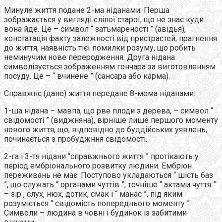
Минуле життя подане 2-ма ніданами. Перша
зображається у вигляді сліпої старої, що не знає куди
вона йде. Це – символ “ затьмареності ” (авідья),
констатація факту залежності від пристрастей, прагнення
до життя, наявність тієї помилки розуму, що робить
неминучим нове переродження. Друга нідана
символізується зображенням гончара за виготовленням
посуду. Це – “ вчинене ” (сансара або карма).
Справжнє (дане) життя передане 8-мома ніданами:
1-ша нідана – мавпа, що рве плоди з дерева, – символ “
свідомості ” (виджняна), вірніше лише першого моменту
нового життя, що, відповідно до буддійських уявлень,
починається з пробуджння свідомості.
2-га і 3-тя нідани “справжнього життя ” протікають у
період ембріонального розвитку людини. Ембріон
переживань не має. Поступово укладаються “ шість баз
”, що служать “ органами чуттів ”, точніше “ актами чуття ”
– зір , слух, нюх, дотик, смак і “ манас ”, під яким
розуміється “ свідомість попереднього моменту ”.
Символи – людина в човні і будинок із забитими