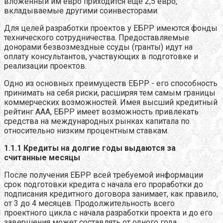
вложенный им евро приходится еще 2,5 евро,
вкладываемые другими соинвесторами.
Для целей разработки проектов у ЕБРР имеются фонды
технического сотрудничества. Предоставляемые
донорами безвозмездные ссуды (гранты) идут на
оплату консультантов, участвующих в подготовке и
реализации проектов.
Одно из основных преимуществ ЕБРР - его способность
принимать на себя риски, расширяя тем самым границы
коммерческих возможностей. Имея высший кредитный
рейтинг ААА, ЕБРР имеет возможность привлекать
средства на международных рынках капитала по
относительно низким процентным ставкам.
1.1.1 Кредиты на долгие годы выдаются за
считанные месяцы
После получения ЕБРР всей требуемой информации
срок подготовки кредита с начала его проработки до
подписания кредитного договора занимает, как правило,
от 3 до 4 месяцев. Продолжительность всего
проектного цикла с начала разработки проекта и до его
завершения может составлять от одного года