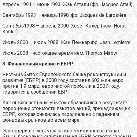
Апрель 1991 – июнь1993: Жак Аттали (фр. Jacques Attali)
Сентябрь 1993 – январь1998: фр. Jacques de Larosière
Сентябрь1998 – апрель 2000: Хорст Кёлер (нем. Horst
Köhler)
Июль 2000 – июль 2008: Жан Лемьер фр. Jean Lemierre
Июль 2008 - настоящее время нем. Thomas Mirow
3.
Финансовый кризис и ЕБРР
Чистый убыток Европейского банка реконструкции и
развития (ЕБРР) в 2008 году составил 602 млн. евро
против 1,9 млрд. евро чистой прибыли в 2007 году,
говорится в сообщении ЕБРР.
Как объясняет банк, убыток образовался в результате
переоценки стоимости пакетов акций, принадлежащих
ЕБРР, которая снизилась параллельно с падением
фондовых рынков во всем мире.
Эти потери не скажутся на инвестиционных планах
банка, поскольку капитализация ЕБРР остается "весьма