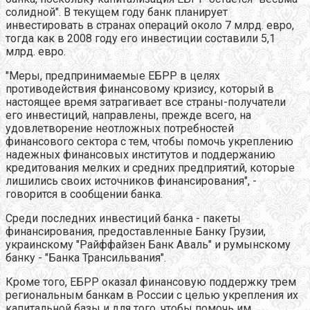
солидной". В текущем году банк планирует
инвестировать в странах операций около 7 млрд. евро,
тогда как в 2008 году его инвестиции составили 5,1
млрд. евро.
"Меры, предпринимаемые ЕБРР в целях
противодействия финансовому кризису, который в
настоящее время затрагивает все страны-получатели
его инвестиций, направлены, прежде всего, на
удовлетворение неотложных потребностей
финансового сектора с тем, чтобы помочь укреплению
надежных финансовых институтов и поддержанию
кредитования мелких и средних предприятий, которые
лишились своих источников финансирования", -
говорится в сообщении банка.
Среди последних инвестиций банка - пакеты
финансирования, предоставленные Банку Грузии,
украинскому "Райффайзен Банк Аваль" и румынскому
банку - "Банка Трансильвания".
Кроме того, ЕБРР оказал финансовую поддержку трем
региональным банкам в России с целью укрепления их
капитальной базы и для того, чтобы помочь им