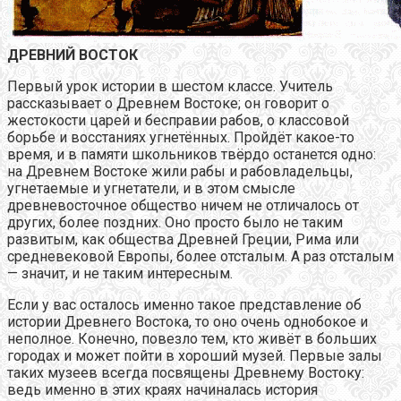
ДРЕВНИЙ ВОСТОК
Первый урок истории в шестом классе. Учитель
рассказывает о Древнем Востоке; он говорит о
жестокости царей и бесправии рабов, о классовой
борьбе и восстаниях угнетённых. Пройдёт какое-то
время, и в памяти школьников твёрдо останется одно:
на Древнем Востоке жили рабы и рабовладельцы,
угнетаемые и угнетатели, и в этом смысле
древневосточное общество ничем не отличалось от
других, более поздних. Оно просто было не таким
развитым, как общества Древней Греции, Рима или
средневековой Европы, более отсталым. А раз отсталым
— значит, и не таким интересным.
Если у вас осталось именно такое представление об
истории Древнего Востока, то оно очень однобокое и
неполное. Конечно, повезло тем, кто живёт в больших
городах и может пойти в хороший музей. Первые залы
таких музеев всегда посвящены Древнему Востоку:
ведь именно в этих краях начиналась история