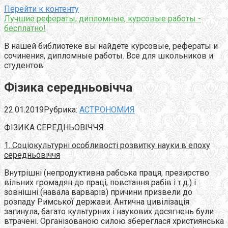
Перейти к контенту
Лучшие рефераты, дипломные, курсовые работы -
бесплатно!
В нашей библиотеке вы найдете курсовые, рефераты и
сочинения, дипломные работы. Все для школьников и
студентов.
Фізика середньовічча
22.01.2019
Рубрика:
АСТРОНОМИЯ
ФІЗИКА СЕРЕДНЬОВІЧЧЯ
1. Соціокультурні особливості розвитку науки в епоху
середньовіччя
Внутрішні (непродуктивна рабська праця, презирство
вільних громадян до праці, повстання рабів і т.д.) і
зовнішні (навала варварів) причини призвели до
розпаду Римської держави. Антична цивілізація
загинула, багато культурних і наукових досягнень були
втрачені. Організованою силою збереглася християнська