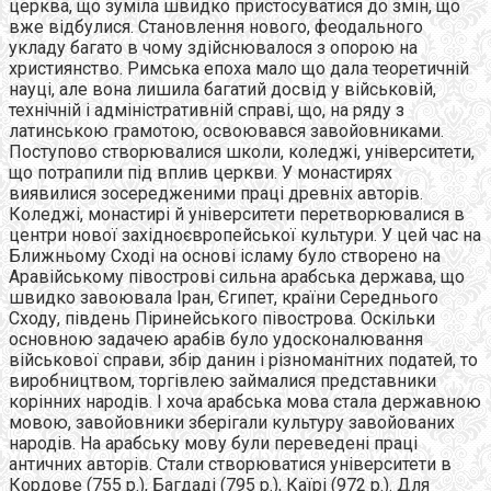
церква, що зуміла швидко пристосуватися до змін, що
вже відбулися. Становлення нового, феодального
укладу багато в чому здійснювалося з опорою на
християнство. Римська епоха мало що дала теоретичній
науці, але вона лишила багатий досвід у військовій,
технічній і адміністративній справі, що, на ряду з
латинською грамотою, освоювався завойовниками.
Поступово створювалися школи, коледжі, університети,
що потрапили під вплив церкви. У монастирях
виявилися зосередженими праці древніх авторів.
Коледжі, монастирі й університети перетворювалися в
центри нової західноєвропейської культури. У цей час на
Ближньому Сході на основі ісламу було створено на
Аравійському півострові сильна арабська держава, що
швидко завоювала Іран, Єгипет, країни Середнього
Сходу, південь Піринейського півострова. Оскільки
основною задачею арабів було удосконалювання
військової справи, збір данин і різноманітних податей, то
виробництвом, торгівлею займалися представники
корінних народів. І хоча арабська мова стала державною
мовою, завойовники зберігали культуру завойованих
народів. На арабську мову були переведені праці
античних авторів. Стали створюватися університети в
Кордове (755 р.), Багдаді (795 р.), Каїрі (972 р.). Для