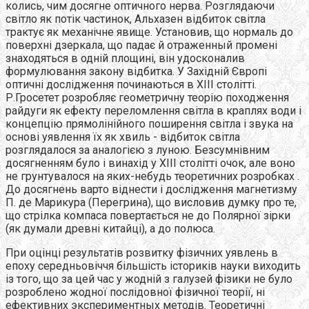
колись, чим досягне оптичного нерва. Розглядаючи
світло як потік частинок, Альхазен відбиток світла
трактує як механічне явище. Установив, що нормаль до
поверхні дзеркала, що падає й отраженный промені
знаходяться в одній площині, він удосконалив
формулювання закону відбитка. У Західній Європі
оптичні дослідження починаються в XIII столітті.
Р.Гросетет розробляє геометричну теорію походження
райдуги як ефекту переломлення світла в краплях води і
концепцію прямолінійного поширення світла і звука на
основі уявлення їх як хвиль - відбиток світла
розглядалося за аналогією з луною. Безсумнівним
досягненням було і винахід у XIII столітті очок, але воно
не грунтувалося на яких-небудь теоретичних розробках .
До досягнень варто віднести і дослідження магнетизму
П. де Марикура (Перегрина), що висловив думку про те,
що стрілка компаса повертається не до Полярної зірки
(як думали древні китайці), а до полюса.
При оцінці результатів розвитку фізичних уявлень в
епоху середньовіччя більшість істориків науки виходить
із того, що за цей час у жодній з галузей фізики не було
розроблено жодної послідовної фізичної теорії, ні
ефективних экспериментных методів. Теоретичні