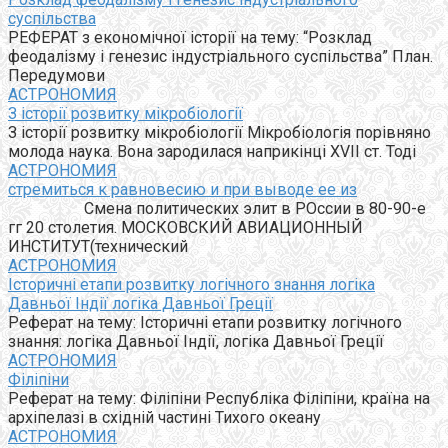
суспільства
РЕФЕРАТ з економічної історії на тему: “Розклад
феодалізму і генезис індустріального суспільства” План.
Передумови
АСТРОНОМИЯ
З історії розвитку мікробіології
З історії розвитку мікробіології Мікробіологія порівняно
молода наука. Вона зародилася наприкінці XVII ст. Тоді
АСТРОНОМИЯ
стремиться к равновесию и при выводе ее из
Смена политических элит в РОссии в 80-90-е
гг 20 столетия. МОСКОВСКИЙ АВИАЦИОННЫЙ
ИНСТИТУТ(технический
АСТРОНОМИЯ
Історичні етапи розвитку логічного знання логіка
Давньої Індії логіка Давньої Греції
Реферат на тему: Історичні етапи розвитку логічного
знання: логіка Давньої Індії, логіка Давньої Греції
АСТРОНОМИЯ
Філіпіни
Реферат на тему: Філіпіни Республіка Філіпіни, країна на
архіпелазі в східній частині Тихого океану
АСТРОНОМИЯ