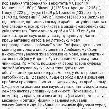
порівняння утворення університетів у Європі: у
Монпельє (1180 р.) Вінченці (1205 р.), Ареццо (1215 р.),
Падуї (1222 р.), Тулузі (1229 р.), Греноблі (1339 р.), Празі
(1348 р.), Флоренції (1349 р.), Кракові (1368 р.). Важливо
підкреслити, що вплив ісламу в арабських університетах
був слабшим, ніж християнства в західно-європейських
університетах. Таким чином, араби в VII- XI ст. були
ланкою, що зв'язує східну і західну культуру. Багато
праць античних авторів на латинську мову
перекладалися з арабської мови. Той факт, що в якості
мови культурного спілкування на Арабському Сході
використовувалася жива розмовна мова, а не мертвий
латинський (як у Європі), був важливим культурним
чинником. Крім того, поширення серед арабів суфізму,
що зобов'язував мусульман сповідати трьох
обов'язкових догмата - віру в Аллаха, у його пророків і
загробний суд, - давало більше свободи для вирішення
проблем природознавства, завдяки чому на Арабському
Сході могли розвиватися наукові уявлення, в основі яких
лежало наукову спадщину античності. Почавшись з
коментарів праць античних авторів (насамперед в галузі
механіки й оптики), фізичні навчання набували
самостійного виду. Найбільше значними фігурами серед