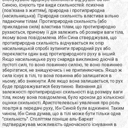
Синою, існують три види схильностей: психічна
(пов'язана з життям), природна і протиприродна
(насильницька). Природна схильність властива вільно
падаючим тілам. Протиприродна схильність (або
прикладена сила) властива тілам, що протиприродно
рухаються, причому її дія залежить об розміри ваги тіла,
якому вона повідомлена. Ибн Сина стверджував, що
протиприродна схильність відчувається як опір
насильницькій спробі зупинити природний рух або
перекласти один вид протиприродного руху в інший.
Якщо насильницьке руху снаряда викликано діючій в
пустоті силі, то воно повиннео силою, те воно повиннео
зберігатися, не знищуючись і не припиняючись. Якщо ж
сила існує в тілі, то вона повинна або залишатися в
ньому, або зникнути. Але якщо вона залишається, то рух
буде продовжуватися безупинно. Визнання дії
залежності протиприродної схильності від розміру ваги
тіла, якому вона повідомлена, було кроком до кількісної
оцінки схильності. Аристотелевські уявлення про роль
повітря в передачі руху, Ібн Синой були відкинені. Таким
чином, Ібн Сина думав, що в тілі може бути тільки одна
"схильність". Століттям пізніше аль-Баркат
підтверджував можливість одночасного існування в