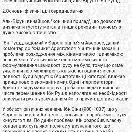
арабських учених були Ібн Сіна, аль-Біруні і Ібн Рушд.
2.Основні фізичні цілі середньовіччя
Аль-Біруні винайшов "конічний прилад", що дозволяв
визначати густоту металів і інших речовин, причому з
дуже високою точністю.
Ібн Рушд, відомий у Європі під ім'ям Авероес, даний
коментар до "Фізики" Аристотеля. У античній механіці
проблеми розходження між кінематикою і динамікою
не існувало. У античній механіці математичного
формулювання швидкості руху не було, тому що саме
уявлення про можливість кількісної оцінки якісної
певності були відсутнє (Аристотель ці категорії вважав
принципово різноманітними). Одні інтерпретатори
Аристотеля думали, що рух треба розглядати лише як
чисте переміщення. Ібн Рушд наполягав на необхідності
описувати рух з урахуванням його причин, що викликали.
У області фізичних навчань Ібн Сіни (980-1037), що у
Європі називали Авіценою, пов'язані з проблемою руху
кинутого тіла. По даній проблемі він розробив власну
концепцію, суть якої полягає у визнанні того, що
спонукуване одержує схильність від рушія. За Ібн