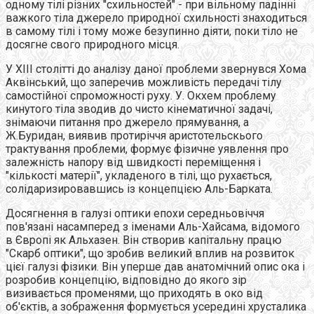
одному тілі різних "схильностей" - при вільному падінні
важкого тіла джерело природної схильності знаходиться
в самому тілі і тому може безупинно діяти, поки тіло не
досягне свого природного місця.
У XIII столітті до аналізу даної проблеми звернувся Хома
Аквінський, що заперечив можливість передачі тілу
самостійної спроможності руху. У. Окхем проблему
кинутого тіла зводив до чисто кінематичної задачі,
знімаючи питання про джерело прямування, а
Ж.Буридан, виявив протиріччя аристотельскього
трактування проблеми, формує фізичне уявлення про
залежність напору від швидкості переміщення і
"кількості матерії", укладеного в тілі, що рухається,
солідаризировавшись із концепцією Аль-Барката.
Досягнення в галузі оптики епохи середньовіччя
пов'язані насамперед з іменами Аль-Хайсама, відомого
в Європі як Альхазен. Він створив капітальну працю
"Скарб оптики", що зробив великий вплив на розвиток
цієї галузі фізики. Він уперше дав анатомічний опис ока і
розробив концепцію, відповідно до якого зір
визивається променями, що приходять в око від
об'єктів, а зображення формується усередині хрусталика