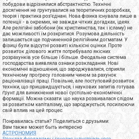
побудови відрізнялися абстрактністю. Технічні
досягнення не грунтувалися на теоретичних розробках,
теорія і практика роз'єднані. Нова фізика існувала лише в
потенції - в окремих, не завжди чітких догадках, ідеях.
Але релігійні забобони (як християнства, так і ісламу) не
дає можливості їм розкритися. Розумова діяльність
залишається ще подчиненной релігійним догматам. У
фізиці були відсутні розвиті кількісні оцінки. Проте
розвиток ділового життя потребувало якісних
розрахунків усе більше і більше. Феодальна система
господарства виявляла ознаки розкладання. Нові
економічні відношення, що зароджувалися, сприяли
технічному прогресу головним чином за рахунок
раціоналізації праці. Повільне, але поступовий розвиток
техніки, що пришвидшується, і наукових запитів готував
ґрунт для виникнення нової суспільно-економічної
формації. Можна сказати. що наука розвивалася слідом
за розвитком капіталізму, що зароджується, посилюючи
свій вплив на цей процес.
Понравилась статья? Поделиться с друзьями:
Вам также может быть интересно
АСТРОНОМИЯ
Розклад феодалізму і генезис індустріального