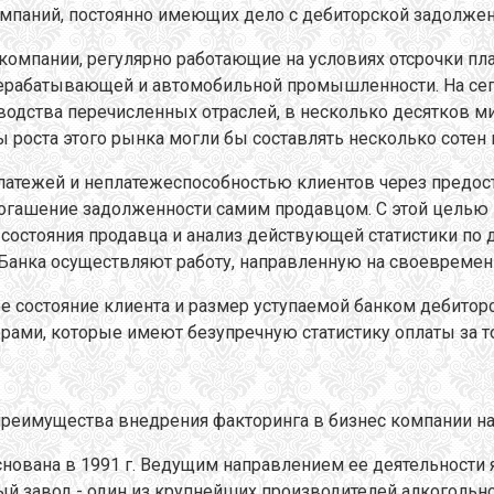
омпаний, постоянно имеющих дело с дебиторской задолже
омпании, регулярно работающие на условиях отсрочки пла
рерабатывающей и автомобильной промышленности. На се
зводства перечисленных отраслей, в несколько десятков 
 роста этого рынка могли бы составлять несколько сотен 
латежей и неплатежеспособностью клиентов через предост
огашение задолженности самим продавцом. С этой целью 
 состояния продавца и анализ действующей статистики по
 Банка осуществляют работу, направленную на своевремен
е состояние клиента и размер уступаемой банком дебитор
орами, которые имеют безупречную статистику оплаты за т
реимущества внедрения факторинга в бизнес компании на
нована в 1991 г. Ведущим направлением ее деятельности 
ый завод - один из крупнейших производителей алкогольно