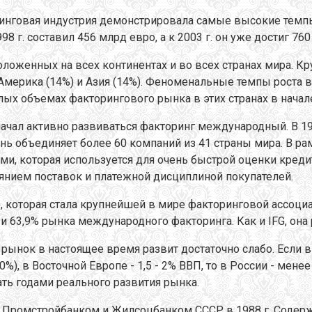
ринговая индустрия демонстрировала самые высокие темп
г. составил 456 млрд евро, а к 2003 г. он уже достиг 760
оложенных на всех континентах и во всех странах мира. 
Америка (14%) и Азия (14%). Феноменальные темпы роста в
алых объемах факторингового рынка в этих странах в нача
чал активно развиваться факторинг международный. В 196
ий день объединяет более 60 компаний из 41 страны мира. В
 которая используется для очень быстрой оценки кредит
янием поставок и платежной дисциплиной покупателей.
FCI), которая стала крупнейшей в мире факторинговой ассоци
и 63,9% рынка международного факторинга. Как и IFG, она
 рынок в настоящее время развит достаточно слабо. Если 
, в Восточной Европе - 1,5 - 2% ВВП, то в России - менее 0
ть годами реального развития рынка.
Промстройбанком и Жилсоцбанком СССР в 1988 г. Содержа