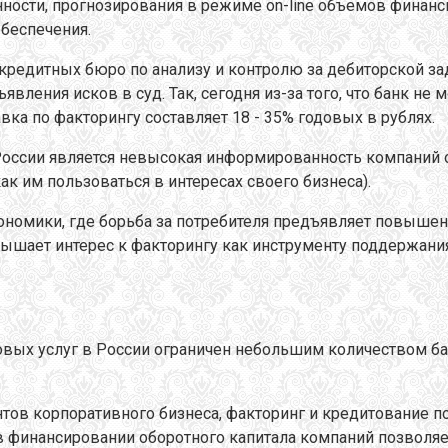
ности, прогнозирования в режиме on-line объемов финанс
беспечения.
я кредитных бюро по анализу и контролю за дебиторской 
вления исков в суд. Так, сегодня из-за того, что банк не 
вка по факторингу составляет 18 - 35% годовых в рублях.
 России является невысокая информированность компаний 
как им пользоваться в интересах своего бизнеса).
кономики, где борьба за потребителя предъявляет повыше
вышает интерес к факторингу как инструменту поддержани
вых услуг в России ограничен небольшим количеством бан
ов корпоративного бизнеса, факторинг и кредитование под
в финансировании оборотного капитала компаний позволяет