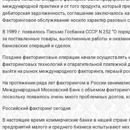
международной практики и от того продукта, который пр
дебиторская задолженность, соглашение заключалось как
Факторинговое обслуживание носило характер разовых с
В 1989 г. появилось Письмо Госбанка СССР N 252 "О пор
за поставленные товары, выполненные работы и оказанны
банковских операций и сделок.
Позднее факторинговые операции начали осуществлять и
факторинговых технологий и отвратительной платежной д
выйти на рынок международного факторинга, первый росс
На протяжении ряда лет факторингом в России занимали
Международный Московский Банк с объемом факторинговы
поскольку появилось очень много проблемных долгов, к
Российский факторинг сегодня
В настоящее время коммерческие банки в нашей стране 
предприятий малого и среднего бизнеса испытывают нех