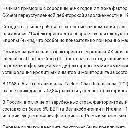
Начиная примерно с середины 80-х годов XX века факто
Объем переуступленной дебиторской задолженности в 1998 
Сегодня на рынке работают около тысячи компаний, расп
приходится 71% факторингового оборота, за ней следуют 
Европы (434%), что особенно показательно при крайне м
Помимо национального факторинга с середины XX века на
International Factors Group (IFG), которая на сегодняшн
передачи информации между факторинговыми компаниями,
установления кредитных лимитов и мониторинга за состо
В 1968 г. была организована Factors Chain International (
на нее приходилось 47,8% рынка внутреннего факторинга 
В России, в отличие от зарубежных стран, факторинговый
составляют более 5% ВВП (в Великобритании и Италии - 10%)
истории существования факторинга в России можно счита
Первые попытки внедрить факторинг были предприняты 