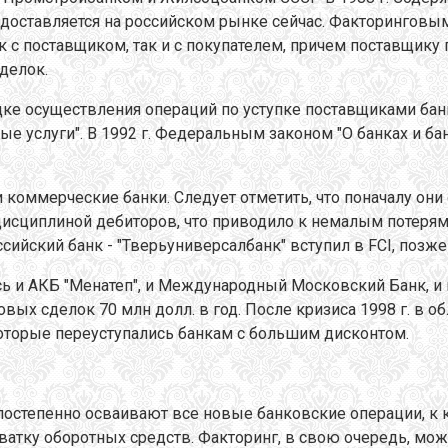
едоставляется на российском рынке сейчас. Факторинговы
 с поставщиком, так и с покупателем, причем поставщику 
делок.
ядке осуществления операций по уступке поставщиками ба
е услуги". В 1992 г. Федеральным законом "О банках и ба
 коммерческие банки. Следует отметить, что поначалу он
исциплиной дебиторов, что приводило к немалым потерям.
ийский банк - "Тверьуниверсалбанк" вступил в FCI, позж
сь и АКБ "Менатеп", и Международный Московский Банк, и
х сделок 70 млн долл. в год. После кризиса 1998 г. в о
оторые переуступались банкам с большим дисконтом.
постепенно осваивают все новые банковские операции, к 
ватку оборотных средств. Факторинг, в свою очередь, мо