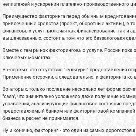
неплатежей и ускорении платежно-производственного ци
Преимущество факторинга перед обычным кредитованием 
привлеченные средства (проект, оборотные активы), в 
финансовых услуг, включая как финансирование, так и 
вышеназванных, состоит в том, что это беззалоговая сд
Вместе с тем рынок факторинговых услуг в России пока
ключевых моментах.
Во-первых, это отсутствие "культуры" предоставления от
Применение отсрочки, а следовательно, и факторинга к
Во-вторых, только последние несколько лет форма расч
"cash", что значительно усложняло даже получение комм
управления, анализирующие финансовое состояние предп
предоставляемый банком или факторинговой компанией н
бизнеса в расчет не принимается.
Ну и конечно, факторинг - это один из самых дорогостоя