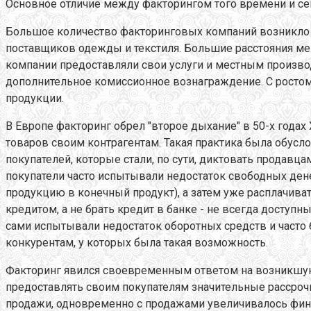
Основное отличие между факторингом того времени и сег
Большое количество факторинговых компаний возникло в
поставщиков одежды и текстиля. Большие расстояния меж
компании предоставляли свои услуги и местным производ
дополнительное комиссионное вознаграждение. С рост
продукции.
В Европе факторинг обрел "второе дыхание" в 50-х годах
товаров своим контрагентам. Такая практика была обусл
покупателей, которые стали, по сути, диктовать продавц
покупатели часто испытывали недостаток свободных ден
продукцию в конечный продукт), а затем уже расплачив
кредитом, а не брать кредит в банке - не всегда досту
сами испытывали недостаток оборотных средств и часто 
конкурентам, у которых была такая возможность.
Факторинг явился своевременным ответом на возникшую
предоставлять своим покупателям значительные рассрочк
продажи, одновременно с продажами увеличивалось фин