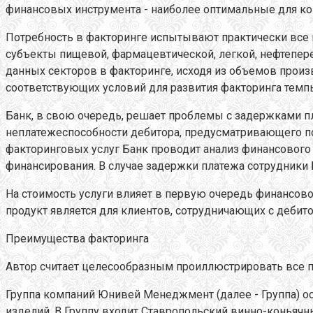
финансовых инструмента - наиболее оптимальные для к
Потребность в факторинге испытывают практически все к
субъекты пищевой, фармацевтической, легкой, нефтепе
данных секторов в факторинге, исходя из объемов прои
соответствующих условий для развития факторинга темпы
Банк, в свою очередь, решает проблемы с задержками п
неплатежеспособности дебитора, предусматривающего п
факторинговых услуг Банк проводит анализ финансового
финансирования. В случае задержки платежа сотрудники
На стоимость услуги влияет в первую очередь финансово
продукт является для клиентов, сотрудничающих с дебит
Преимущества факторинга
Автор считает целесообразным проиллюстрировать все п
Группа компаний Юнивей Менеджмент (далее - Группа) ос
изделий. В Группу входит Ставропольский винно-коньячн