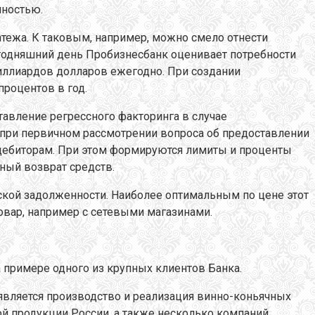
нностью.
тежа. К таковым, например, можно смело отнести
годняшний день Пробизнесбанк оценивает потребности
миллиардов долларов ежегодно. При создании
процентов в год.
авление регрессного факторинга в случае
при первичном рассмотрении вопроса об предоставлении
 дебиторам. При этом формируются лимиты и проценты
ный возврат средств.
ской задолженности. Наиболее оптимальным по цене этот
овар, например с сетевыми магазинами.
 примере одного из крупных клиентов Банка.
является производство и реализация винно-коньячных
й продукции России, а также несколько компаний,