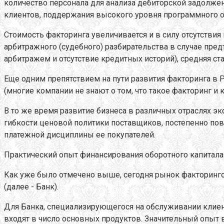
количество персонала для анализа дебиторской задолжен
клиентов, поддержания высокого уровня программного о
Стоимость факторинга увеличивается и в силу отсутстви
арбитражного (судебного) разбирательства в случае предъя
арбитражем и отсутствие кредитных историй), средняя ста
Еще одним препятствием на пути развития факторинга в
(многие компании не знают о том, что такое факторинг и 
В то же время развитие бизнеса в различных отраслях э
гибкости ценовой политики поставщиков, постепенно по
платежной дисциплины ее покупателей.
Практический опыт финансирования оборотного капитала
Как уже было отмечено выше, сегодня рынок факторинго
(далее - Банк).
Для Банка, специализирующегося на обслуживании клиент
входят в число основных продуктов. Значительный опыт 