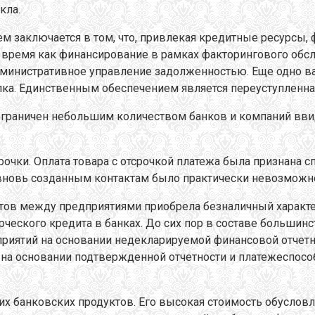
кла.
заключается в том, что, привлекая кредитные ресурсы, 
то время как финансирование в рамках факторингового об
административное управление задолженностью. Еще одно 
елка. Единственным обеспечением является переуступленн
 ограничен небольшим количеством банков и компаний вви
срочки. Оплата товара с отсрочкой платежа была признана
о вновь созданным контактам было практически невозможн
етов между предприятиями приобрела безналичный характе
ерческого кредита в банках. До сих пор в составе больши
риятий на основании недекларируемой финансовой отчетно
а основании подтвержденной отчетности и платежеспособн
щих банковских продуктов. Его высокая стоимость обуслов