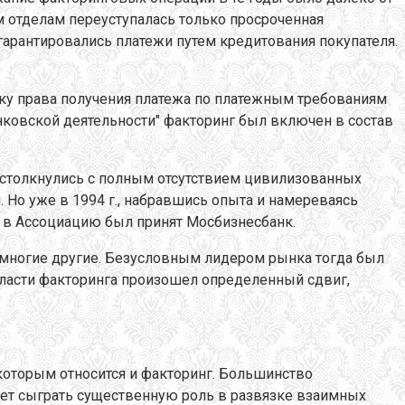
м отделам переуступалась только просроченная
гарантировались платежи путем кредитования покупателя.
нку права получения платежа по платежным требованиям
нковской деятельности" факторинг был включен в состав
и столкнулись с полным отсутствием цивилизованных
 Но уже в 1994 г., набравшись опыта и намереваясь
е в Ассоциацию был принят Мосбизнесбанк.
 многие другие. Безусловным лидером рынка тогда был
бласти факторинга произошел определенный сдвиг,
которым относится и факторинг. Большинство
жет сыграть существенную роль в развязке взаимных