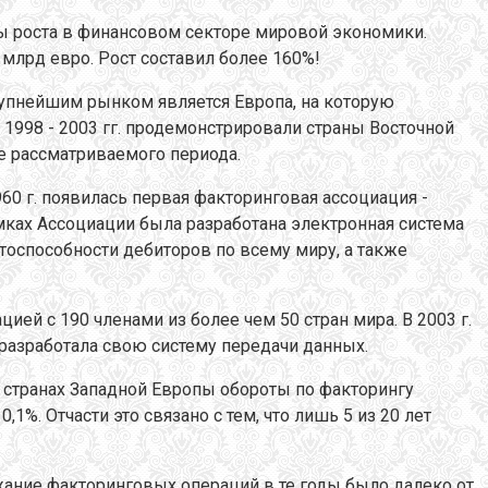
ы роста в финансовом секторе мировой экономики.
 млрд евро. Рост составил более 160%!
Крупнейшим рынком является Европа, на которую
 1998 - 2003 гг. продемонстрировали страны Восточной
ле рассматриваемого периода.
0 г. появилась первая факторинговая ассоциация -
 рамках Ассоциации была разработана электронная система
оспособности дебиторов по всему миру, а также
ацией с 190 членами из более чем 50 стран мира. В 2003 г.
 разработала свою систему передачи данных.
в странах Западной Европы обороты по факторингу
,1%. Отчасти это связано с тем, что лишь 5 из 20 лет
ние факторинговых операций в те годы было далеко от