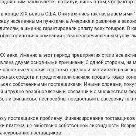
одняшним заключается, пожалуй, лишь в том, что фактор 
 конце XIX века в США. Они являлись так называемыми "
ду населенными пунктами в Америке и различия в законод
ителям, а именно гарантировали оплату всех товаров. В 
ом факторинговых компаний к вышеперечисленным услуга
 XX века. Именно в этот период предприятия стали все акт
овлена двумя основными причинами. С одной стороны, на 
ам основные условия торговых сделок и настаивать на испо
ежных средств и предпочитали сначала продать товар кон
аться с собственными поставщиками. Иными словами, пок
пный и трудно возобновляемый, связанный с множеством ф
были финансово неспособны предоставить рассрочку платеж
 у поставщиков проблему. Финансирование поставщиков с
и платежа, не заботясь о собственной ликвидности. Возра
ансирование поставщиков.