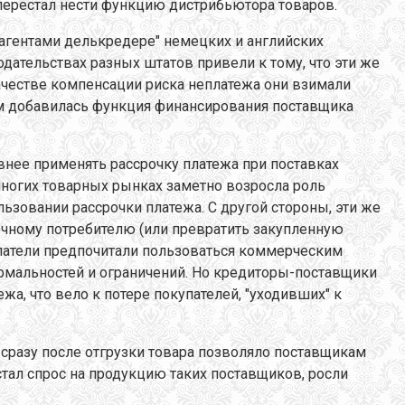
перестал нести функцию дистрибьютора товаров.
агентами делькредере" немецких и английских
ательствах разных штатов привели к тому, что эти же
качестве компенсации риска неплатежа они взимали
м добавилась функция финансирования поставщика
ивнее применять рассрочку платежа при поставках
многих товарных рынках заметно возросла роль
льзовании рассрочки платежа. С другой стороны, эти же
ечному потребителю (или превратить закупленную
упатели предпочитали пользоваться коммерческим
ормальностей и ограничений. Но кредиторы-поставщики
а, что вело к потере покупателей, "уходивших" к
разу после отгрузки товара позволяло поставщикам
стал спрос на продукцию таких поставщиков, росли