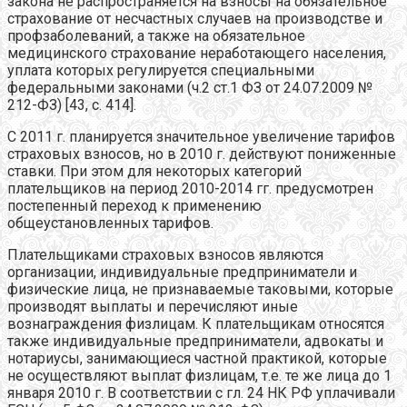
закона не распространяется на взносы на обязательное
страхование от несчастных случаев на производстве и
профзаболеваний, а также на обязательное
медицинского страхование неработающего населения,
уплата которых регулируется специальными
федеральными законами (ч.2 ст.1 ФЗ от 24.07.2009 №
212-ФЗ) [43, c. 414].
С 2011 г. планируется значительное увеличение тарифов
страховых взносов, но в 2010 г. действуют пониженные
ставки. При этом для некоторых категорий
плательщиков на период 2010-2014 гг. предусмотрен
постепенный переход к применению
общеустановленных тарифов.
Плательщиками страховых взносов являются
организации, индивидуальные предприниматели и
физические лица, не признаваемые таковыми, которые
производят выплаты и перечисляют иные
вознаграждения физлицам. К плательщикам относятся
также индивидуальные предприниматели, адвокаты и
нотариусы, занимающиеся частной практикой, которые
не осуществляют выплат физлицам, т.е. те же лица до 1
января 2010 г. В соответствии с гл. 24 НК РФ уплачивали