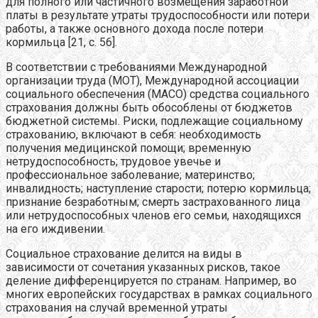
для полного или частичного возмещения заработной
платы в результате утраты трудоспособности или потери
работы, а также основного дохода после потери
кормильца [21, c. 56].
В соответствии с требованиями Международной
организации труда (МОТ), Международной ассоциации
социального обеспечения (МАСО) средства социального
страхования должны быть обособлены от бюджетов
бюджетной системы. Риски, подлежащие социальному
страхованию, включают в себя: необходимость
получения медицинской помощи; временную
нетрудоспособность; трудовое увечье и
профессиональное заболевание; материнство;
инвалидность; наступление старости; потерю кормильца;
признание безработным; смерть застрахованного лица
или нетрудоспособных членов его семьи, находящихся
на его иждивении.
Социальное страхование делится на виды в
зависимости от сочетания указанных рисков, такое
деление дифференцируется по странам. Например, во
многих европейских государствах в рамках социального
страхования на случай временной утраты