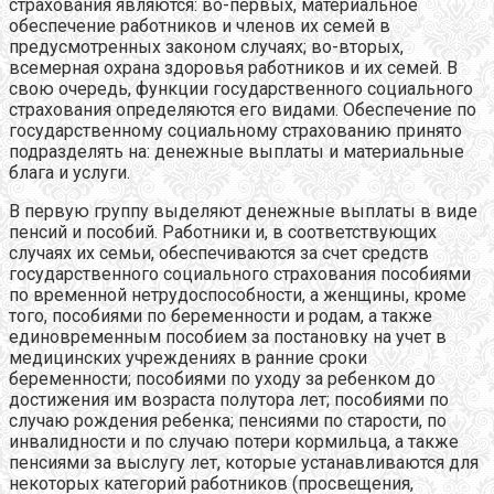
страхования являются: во-первых, материальное
обеспечение работников и членов их семей в
предусмотренных законом случаях; во-вторых,
всемерная охрана здоровья работников и их семей. В
свою очередь, функции государственного социального
страхования определяются его видами. Обеспечение по
государственному социальному страхованию принято
подразделять на: денежные выплаты и материальные
блага и услуги.
В первую группу выделяют денежные выплаты в виде
пенсий и пособий. Работники и, в соответствующих
случаях их семьи, обеспечиваются за счет средств
государственного социального страхования пособиями
по временной нетрудоспособности, а женщины, кроме
того, пособиями по беременности и родам, а также
единовременным пособием за постановку на учет в
медицинских учреждениях в ранние сроки
беременности; пособиями по уходу за ребенком до
достижения им возраста полутора лет; пособиями по
случаю рождения ребенка; пенсиями по старости, по
инвалидности и по случаю потери кормильца, а также
пенсиями за выслугу лет, которые устанавливаются для
некоторых категорий работников (просвещения,