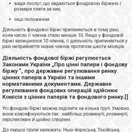
види послуг, що надаються фондовою біржею і
розміри плати за них;
інші положення.
Діяльність фондової біржі припиняється в тому разі,
коли число її членів стало менше 10. Якщо у фондовій
біржі залишилося 10 членів, її діяльність припиняється у
разі неприйняття нових членів протягом шести місяців.
Діяльність фондової біржі регулюється
Законами України „Про цінні папери і фондову
біржу ”, про державне регулювання ринку
цінних паперів в Україні та іншими
нормативними документами. Державне
регулювання фондових операцій здійснює
Комісія з цінних паперів та фондового ринку.[]
Усі фондові біржі можна поділити на кілька груп. Умовно
вони класифікуються так :
найбільш розвинуті, розвинуті,
перспективні й щойно створені.
До
першої групи
належать: Нью-йоркська, Токійська,