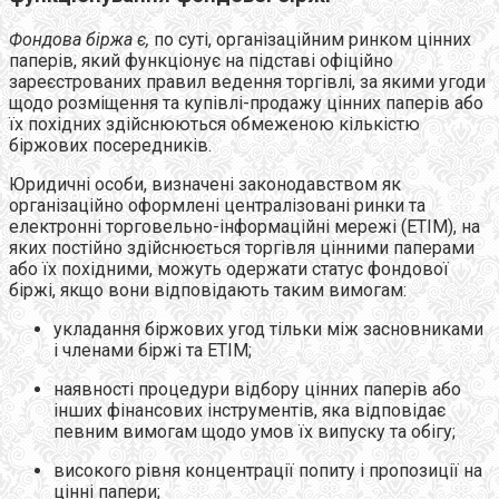
Фондова біржа є,
по суті, організаційним ринком цінних
паперів, який функціонує на підставі офіційно
зареєстрованих правил ведення торгівлі, за якими угоди
щодо розміщення та купівлі-продажу цінних паперів або
їх похідних здійснюються обмеженою кількістю
біржових посередників.
Юридичні особи, визначені законодавством як
організаційно оформлені централізовані ринки та
електронні торговельно-інформаційні мережі (ЕТІМ), на
яких постійно здійснюється торгівля цінними паперами
або їх похідними, можуть одержати статус фондової
біржі, якщо вони відповідають таким вимогам:
укладання біржових угод тільки між засновниками
і членами біржі та ЕТІМ;
наявності процедури відбору цінних паперів або
інших фінансових інструментів, яка відповідає
певним вимогам щодо умов їх випуску та обігу;
високого рівня концентрації попиту і пропозиції на
цінні папери;