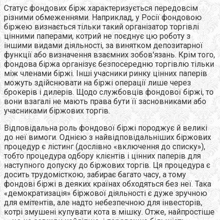
Статус фондових бірж характеризується передовсім
різними обмеженнями. Наприклад, у Росії фондовою
біржею визнається тільки такий організатор торгівлі
цінними паперами, котрий не поєднує цю роботу з
іншими видами діяльності, за винятком депозитарної
функції або визначення взаємних зобов'язань. Крім того,
фондова біржа організує безпосередню торгівлю тільки
між членами біржі. Інші учасники ринку цінних паперів
можуть здійснювати на біржі операції лише через
брокерів і дилерів. Щодо службовців фондової біржі, то
вони взагалі не мають права бути її засновниками або
учасниками біржових торгів.
Відповідальна роль фондової біржі породжує й великі
до неї вимоги. Однією з найвідповідальніших біржових
процедур є лістинг (дослівно «включення до списку»),
тобто процедура одбору клієнтів і цінних паперів для
наступного допуску до біржових торгів. Ця процедура є
досить трудомісткою, забирає багато часу, а тому
фондові біржі в деяких країнах обходяться без неї. Така
«демократизація» біржової діяльності є дуже зручною
для емітентів, але надто небезпечною для інвесторів,
котрі змушені купувати кота в мішку. Отже, найпростіше