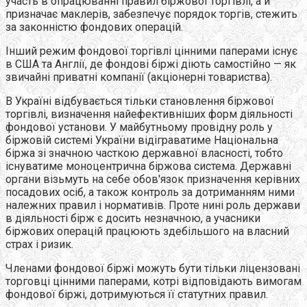
участь в опрацюванні правил біржової торгівлі, а й
призначає маклерів, забезпечує порядок торгів, стежить
за законністю фондових операцій.
Інший режим фондової торгівлі цінними паперами існує
в США та Англії, де фондові біржі діють самостійно — як
звичайні приватні компанії (акціонерні товариства).
В Україні відбувається тільки становлення біржової
торгівлі, визначення найефективніших форм діяльності
фондової установи. У майбутньому провідну роль у
біржовій системі України відіграватиме Національна
біржа зі значною часткою державної власності, тобто
існуватиме моноцентрична біржова система. Державні
органи візьмуть на себе обов'язок призначення керівних
посадових осіб, а також контроль за дотриманням ними
належних правил і нормативів. Проте нині роль держави
в діяльності бірж є досить незначною, а учасники
біржових операцій працюють здебільшого на власний
страх і ризик.
Членами фондової біржі можуть бути тільки ліцензовані
торговці цінними паперами, котрі відповідають вимогам
фондової біржі, дотримуються її статутних правил.