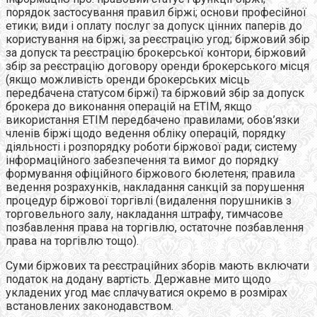
порядок застосування правил біржі; основи професійної
етики; види і оплату послуг за допуск цінних паперів до
користування на біржі, за реєстрацію угод; біржовий збір
за допуск та реєстрацію брокерської контори, біржовий
збір за реєстрацію договору оренди брокерського місця
(якщо можливість оренди брокерських місць
передбачена статусом біржі) та біржовий збір за допуск
брокера до виконання операцій на ЕТІМ, якщо
використання ЕТІМ передбачено правилами; обов’язки
членів біржі щодо ведення обліку операцій, порядку
діяльності і розпорядку роботи біржової ради; систему
інформаційного забезпечення та вимог до порядку
формування офіційного біржового бюлетеня; правила
ведення розрахунків, накладання санкцій за порушення
процедур біржової торгівлі (видалення порушників з
торговельного залу, накладання штрафу, тимчасове
позбавлення права на торгівлю, остаточне позбавлення
права на торгівлю тощо).
Суми біржових та реєстраційних зборів мають включати
податок на додану вартість. Державне мито щодо
укладених угод має сплачуватися окремо в розмірах
встановлених законодавством.