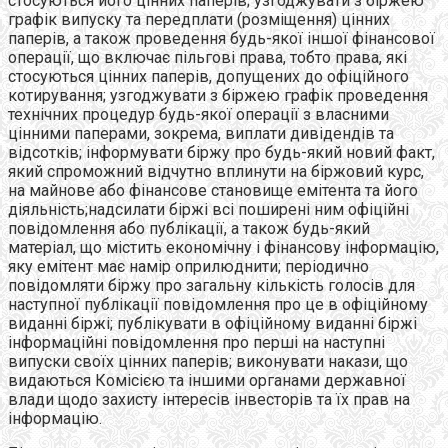
стосуються його цінних паперів; узгоджувати з біржею
графік випуску та передплати (розміщення) цінних
паперів, а також проведення будь-якої іншої фінансової
операції, що включає пільгові права, тобто права, які
стосуються цінних паперів, допущених до офіційного
котирування; узгоджувати з біржею графік проведення
технічних процедур будь-якої операції з власними
цінними паперами, зокрема, виплати дивідендів та
відсотків; інформувати біржу про будь-який новий факт,
який спроможний відчутно вплинути на біржовий курс,
на майнове або фінансове становище емітента та його
діяльність;надсилати біржі всі поширені ним офіційні
повідомлення або публікації, а також будь-який
матеріал, що містить економічну і фінансову інформацію,
яку емітент має намір оприлюднити; періодично
повідомляти біржу про загальну кількість голосів для
наступної публікації повідомлення про це в офіційному
виданні біржі; публікувати в офіційному виданні біржі
інформаційні повідомлення про перші на наступні
випуски своїх цінних паперів; виконувати накази, що
видаються Комісією та іншими органами державної
влади щодо захисту інтересів інвесторів та їх прав на
інформацію.