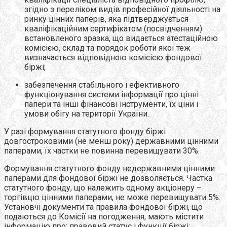
згідно з переліком видів професійної діяльності на
ринку цінних паперів, яка підтверджується
кваліфікаційним сертифікатом (посвідченням)
встановленого зразка, що видається атестаційною
комісією, склад та порядок роботи якої теж
визначається відповідною комісією фондової
біржі;
забезпечення стабільного і ефективного
функціонування системи інформації про цінні
папери та інші фінансові інструменти, їх ціни і
умови обігу на території України.
У разі формування статутного фонду біржі
довгостроковими (не менш року) державними цінними
паперами, їх частки не повинна перевищувати 30%.
Формування статутного фонду недержавними цінними
паперами для фондової біржі не дозволяється. Частка
статутного фонду, що належить одному акціонеру –
торгівцю цінними паперами, не може перевищувати 5%.
Установчі документи та правила фондової біржі, що
подаються до Комісії на погодження, мають містити
інформацію про: правовий статус і функції біржі;