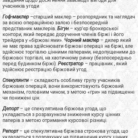
завдання щодо досягнення зваємодії вигоди для
учасників угоди
Гоф-маклер
–старший маклер – розпорядник та наглядач
за всією операційною залою і безпосередній
представник маклерів.
Бігун
–
кур’єр брокерської
контори, який передає доручення членів біржі і його
трейдера у «біржові ями».
Чорний маклер
– дилер який
не має права здійснювати біржові операції на біржі, але
здійснює торгівлю цінними паперами, недопущеними до
біржової торгівлі, на хаотичному ринку (безпосередньо
перед будинком біржі).
Реєстратор
–
працівник , який
здійснює реєстрацію біржовий угод.
Спекулянти
–
складають особливу групу учасників
біржових операцій, вони використовують біржовий
механізм, головним чином, з метою «гри» на підвищенні
чи понижені цін.
Депорт
–
це спекулятивна біржова угода, що
укладається з розрахунком зниження курсу цінних
паперів з метою отримання курсової різниці.
Репорт
–
це спекулятивна біржова строкова угода, що
укладається з розрахунку на підвищення курсу цінних