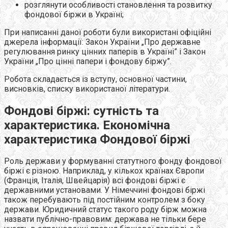
розглянути особливості становлення та розвитку
фондової біржи в Україні;
При написанні даної роботи були використані офіційні
джерела інформації: Закон України „Про державне
регулювання ринку цінних паперів в Україні” і Закон
України „Про цінні папери і фондову біржу”.
Робота складається із вступу, основної частини,
висновків, списку використаної літератури.
Фондові біржі: сутність та
характеристика.
Економічна
характеристика Фондової біржі
Роль держави у формуванні статутного фонду фондової
біржі є різною. Наприклад, у кількох країнах Європи
(Франція, Італія, Швейцарія) всі фондові біржі є
державними установами. У Німеччині фондові біржі
також перебувають під постійним контролем з боку
держави. Юридичний статус такого роду бірж можна
назвати публічно-правовим: держава не тільки бере