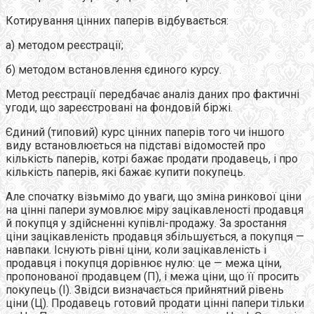
Котирування цінних паперів відбувається:
а) методом реєстрації;
б) методом встановлення єдиного курсу.
Метод реєстрації передбачає аналіз даних про фактичні
угоди, що зареєстровані на фондовій біржі.
Єдиний (типовий) курс цінних паперів того чи іншого
виду встановлюється на підставі відомостей про
кількість паперів, котрі бажає продати продавець, і про
кількість паперів, які бажає купити покупець.
Але спочатку візьмімо до уваги, що зміна ринкової ціни
на цінні папери зумовлює міру зацікавленості продавця
й покупця у здійсненні купівлі-продажу. За зростання
ціни зацікавленість продавця збільшується, а покупця —
навпаки. Існують рівні ціни, коли зацікавленість і
продавця і покупця дорівнює нулю: це — межа ціни,
пропонованої продавцем (П), і межа ціни, що її просить
покупець (І). Звідси визначається прийнятний рівень
ціни (Ц). Продавець готовий продати цінні папери тільки