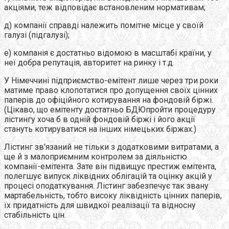
акціями, теж відповідає встановленим нормативам;
д) компанії справді належить помітне місце у своїй
галузі (підгалузі);
е) компанія є достатньо відомою в масштабі країни, у
неї добра репутація, авторитет на ринку і т.д.
У Німеччині підприємство-емітент лише через три роки
матиме право клопотатися про допущення своїх цінних
паперів до офіційного котирування на фондовій біржі.
(Цікаво, що емітенту достатньо БДЮпройти процедуру
лістингу хоча б в одній фондовій біржі і його акції
стануть котируватися на інших німецьких біржах.)
Лістинг зв'язаний не тільки з додатковими витратами, а
ще й з малоприємним контролем за діяльністю
компанії-емітента. Зате він підвищує престиж емітента,
полегшує випуск ліквідних облігацій та оцінку акцій у
процесі оподаткування. Лістинг забезпечує так звану
мартабельність, тобто високу ліквідність цінних паперів,
їх придатність для швидкої реалізації та відносну
стабільність цін.