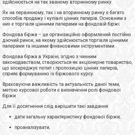
здійснюється на так званому вторинному ринку.
Як на первинному, так і на вторинному ринку є багато
способів продажу і купівлі цінних паперів. Основним з
них є торгівля цінними паперами на фондовій біржі.
Фондова біржа – це організаційно оформлений постійно
діючий ринок, на якому здійснюється торгівля цінними
паперами та іншими фінансовими інструментами.
Фондова біржа в Україні, згідно з чинним
законодавством, створюється як акціонерне товариство,
що зосереджує попит і пропозицію цінних паперів,
сприяє формуванню їх біржового курсу.
Враховуючи важливість та актуальність даної теми,
метою курсової роботи є визначення ролі фондової
біржи.
Для її досягнення слід вирішити такі завдання:
дати загальну характеристику фондової біржи;
проаналізувати;