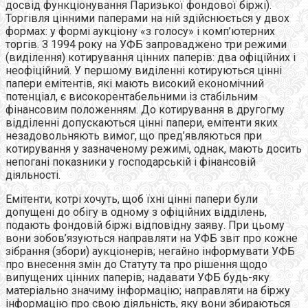
досвід функціонування Паризької фондової біржі).
Торгівля цінними паперами на ній здійснюється у двох
формах: у формі аукціону «з голосу» і комп’ютерних
торгів. З 1994 року на УФБ запроваджено три режими
(виділення) котирування цінних паперів: два офіційних і
неофіційний. У першому виділенні котируються цінні
папери емітентів, які мають високий економічний
потенціал, є високорентабельними із стабільним
фінансовим положенням. До котирування в другогму
відділенні допускаються цінні папери, емітенти яких
незадовольняють вимог, що пред’являються при
котирування у зазначеному режимі, однак, мають досить
непогані показники у господарській і фінансовій
діяльності.
Емітенти, котрі хочуть, щоб їхні цінні папери були
допущені до обігу в одному з офіційних відділень,
подають фондовій біржі відповідну заяву. При цьому
вони зобов’язуються направляти на УФБ звіт про кожне
зібрання (збори) аукціонерів; негайно інформувати УФБ
про внесення змін до Статуту та про рішення щодо
випущених цінних паперів; надавати УФБ будь-яку
матеріально значиму інформацію; направляти на біржу
інформацію про свою діяльність, яку вони збираються