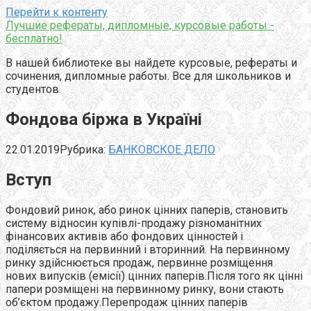
Перейти к контенту
Лучшие рефераты, дипломные, курсовые работы -
бесплатно!
В нашей библиотеке вы найдете курсовые, рефераты и
сочинения, дипломные работы. Все для школьников и
студентов.
Фондова біржа в Україні
22.01.2019
Рубрика:
БАНКОВСКОЕ ДЕЛО
Вступ
Фондовий ринок, або ринок цінних паперів, становить
систему відносин купівлі-продажу різноманітних
фінансових активів або фондових цінностей і
поділяється на первинний і вторинний. На первинному
ринку здійснюється продаж, первинне розміщення
нових випусків (емісії) цінних паперів.Після того як цінні
папери розміщені на первинному ринку, вони стають
об’єктом продажу.Перепродаж цінних паперів