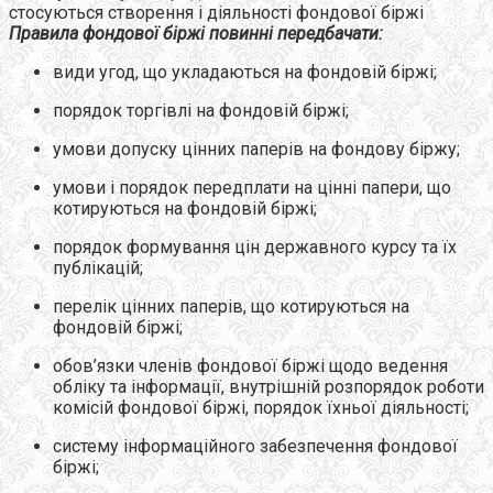
стосуються створення і діяльності фондової біржі
Правила фондової біржі повинні передбачати:
види угод, що укладаються на фондовій біржі;
порядок торгівлі на фондовій біржі;
умови допуску цінних паперів на фондову біржу;
умови і порядок передплати на цінні папери, що
котируються на фондовій біржі;
порядок формування цін державного курсу та їх
публікацій;
перелік цінних паперів, що котируються на
фондовій біржі;
обов’язки членів фондової біржі щодо ведення
обліку та інформації, внутрішній розпорядок роботи
комісій фондової біржі, порядок їхньої діяльності;
систему інформаційного забезпечення фондової
біржі;