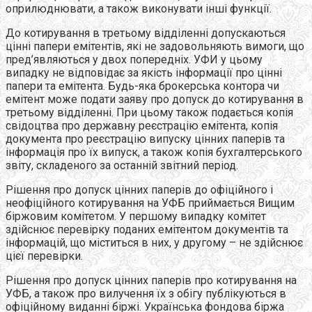
оприлюднювати, а також виконувати інші функції.
До котирування в третьому відділенні допускаються
цінні папери емітентів, які не задовольняють вимоги, що
пред’являються у двох попередніх. УФИ у цьому
випадку не відповідає за якість інформації про цінні
папери та емітента. Будь-яка брокерська контора чи
емітент може подати заяву про допуск до котирування в
третьому відділенні. При цьому також подається копія
свідоцтва про державну реєстрацію емітента, копія
документа про реєстрацію випуску цінних паперів та
інформація про їх випуск, а також копія бухгалтерського
звіту, складеного за останній звітний період.
Рішення про допуск цінних паперів до офіційного і
неофіційного котирування на УФБ приймається Вищим
біржовим комітетом. У першому випадку комітет
здійснює перевірку поданих емітентом документів та
інформацій, що міститься в них, у другому – не здійснює
цієї перевірки.
Рішення про допуск цінних паперів про котирування на
УФБ, а також про вилучення їх з обігу публікуються в
офіційному виданні біржі. Українська фондова біржа