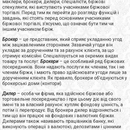
маклери, брокери, дилери, спеціалісти, біржові
спекулянти, які виступають учасниками біржової
торгівлі. Перед тим як перейти до розгляду функцій і
завдань, які стоять перед основними учасниками
біржової торгівлі, з’ясуємо, що означає бути тим чи
іншим учасником біріж.
Брокер
–
це представник, який сприяє укладанню угод
між зацікавленими сторонами. Зазвичай угоди він
укладає за дорученням та за рахунок клієнта, за що
отримує комісійні. Спеціалізується на окремих видах
товару та послуг.
Брокери
–
це особливий ряд біржових
посередників. Вони надають послуги як членам, так і не
членам біржи, і мають право здійснювати угоди лише за
дорученням клієнта. Як правило, брокери об’єднуються у
брокерські доми (контори).
Дилер
– особа чи фірма, яка здійснює біржове або
торговельне посередництво і при цьому діє від свого
імені та за власний рахунок: купляє фондову цінність, а
потім її перепродує. Від брокера дилер відрізняється і
тим що він працює на фондових і валютних біржах.
Дилерами також називають працівників банку, які
виконують операції з валютою, депозитами і цінними