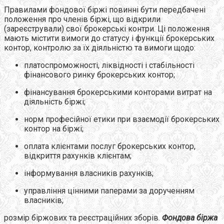
Правилами фондової біржі повинні бути передбачені
положення про членів біржі, що відкрили
(зареєстрували) свої брокерські контри. Ці положення
мають містити вимоги до статусу і функції брокерських
контор, контролю за їх діяльністю та вимоги щодо:
платоспроможності, ліквідності і стабільності
фінансового ринку брокерських контор;
фінансування брокерськими конторами витрат на
діяльність біржі;
норм професійної етики при взаємодії брокерських
контор на біржі;
оплата клієнтами послуг брокерських контор,
відкриття рахунків клієнтам;
інформування власників рахунків;
управління цінними паперами за дорученням
власників;
розмір біржових та реєстраційних зборів.
Фондова біржа