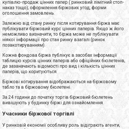
купівлю-продаж цінних папер ( ринковий лімітний стоп-
наказ тощо); оформлення біржових угод; форми
оголошення замовлень.
Залежно від стану ринку після котирування біржа має
публікувати біржовий курс цінних паперів. Якщо ж його
неможливо визначити, то біржа може не публікувати
ніякої інформації про стан ринку взагалі (ринок
позакотируванням).
Кожна фондова біржа публікує в засобах інформації
таблицю курсів цінних паперів або офіційних бюлетенів,
де зазаначають відомості про вид і кількість цінних
паперів, що коритуються.
Біржові котирування відображаються на біржовому
табло та в біржовому бюлетені.
За 24 години до початку торгів біржовий бюлетень
вивішують у будинку біржі для ознайомлення.
Учасники біржової торгівлі
У ринковій економії особливу роль відіграють агенти,