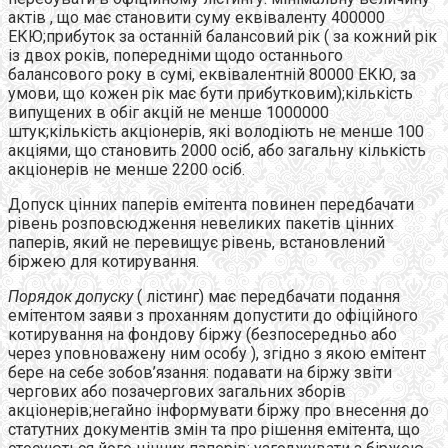
актів , що має становити суму еквіваленту 400000
ЕКЮ;прибуток за останній балансовий рік ( за кожний рік
із двох років, попередніми щодо останнього
балансового року в сумі, еквівалентній 80000 ЕКЮ, за
умови, що кожен рік має бути прибутковим);кількість
випущених в обіг акцій не менше 1000000
штук;кількість акціонерів, які володіють не менше 100
акціями, що становить 2000 осіб, або загальну кількість
акціонерів не менше 2200 осіб.
Допуск цінних паперів емітента повинен передбачати
рівень розповсюдження невеликих пакетів цінних
паперів, який не перевищує рівень, встановлений
біржею для котирування.
Порядок допуску
( лістинг) має передбачати подання
емітентом заяви з проханням допустити до офіційного
котирування на фондову біржу (безпосередньо або
через уповноважену ним особу ), згідно з якою емітент
бере на себе зобов’язання: подавати на біржу звіти
чергових або позачергових загальних зборів
акціонерів;негайно інформувати біржу про внесення до
статутних документів змін та про рішення емітента, що