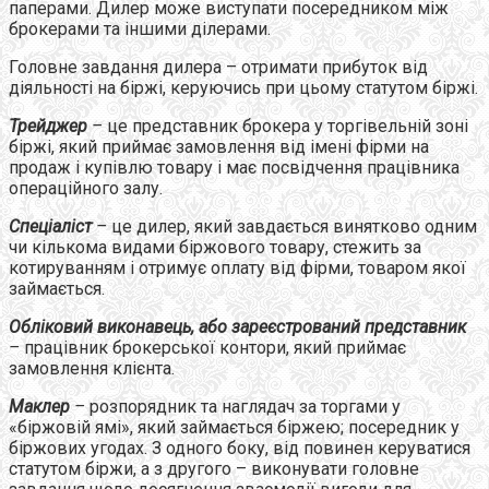
паперами. Дилер може виступати посередником між
брокерами та іншими ділерами.
Головне завдання дилера – отримати прибуток від
діяльності на біржі, керуючись при цьому статутом біржі.
Трейджер
–
це представник брокера у торгівельній зоні
біржі, який приймає замовлення від імені фірми на
продаж і купівлю товару і має посвідчення працівника
операційного залу.
Спеціаліст
–
це дилер, який завдається винятково одним
чи кількома видами біржового товару, стежить за
котируванням і отримує оплату від фірми, товаром якої
займається.
Обліковий виконавець, або зареєстрований представник
–
працівник брокерської контори, який приймає
замовлення клієнта.
Маклер
–
розпорядник та наглядач за торгами у
«біржовій ямі», який займається біржею; посередник у
біржових угодах. З одного боку, від повинен керуватися
статутом біржи, а з другого – виконувати головне