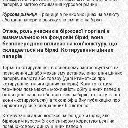
паперів з метою отримання курсової різниці.
Курсова різниця
–
різниця в ринкових цінах на валюту
або цінні папери в зв’язку з їх зміною на біржі.
Отже, роль учасників біржової торгівлі є
визначальною на фондовій біржі, вона
безпосередньо впливає на кон’юнктуру, що
складається на біржі. Котирування цінних
паперів
Термін «котирування» в основному застосовується на
позначення дії або механізму встановлення ціни цінних
паперів, валюти або товару (далі йтиметься про
котирування тільки цінних паперів). Крім того, цим
терміном позначають можливість обігу цінних паперів
(коли цінні папери обертаються на біржі, то кажуть, що
вони «котируються»), а також офіційну публікацію про
біржові курси в спеціальних бюлетенях.
Котирування здійснюється на фондовій біржі, але
біржовим курсом (як орієнтиром) користуються і на
позабіржовому ринку цінних паперів.