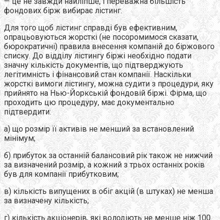
— це не завжди найліпше, і переважна більшість
фондових бірж вибирає лістинг.
Для того щоб лістинг справді був ефективним,
опрацьовуються жорсткі (не посоромимося сказати,
бюрократичні) правила внесення компаній до біржового
списку. До відділу лістингу біржі необхідно подати
значну кількість документів, що підтверджують
легітимність і фінансовий стан компанії. Наскільки
жорсткі вимоги лістингу, можна судити з процедури, яку
прийнято на Нью-Йоркській фондовій біржі. Фірма, що
проходить цю процедуру, має документально
підтвердити:
а) що розмір її активів не менший за встановлений
мінімум;
б) прибуток за останній балансовий рік також не нижчий
за визначений розмір, а кожний з трьох останніх років
був для компанії прибутковим;
в) кількість випущених в обіг акцій (в штуках) не менша
за визначену кількість;
г) кількість акціонерів, які володіють не менше ніж 100