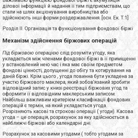
Важливою функцією фондової біржі є акумуляція
ділової інформації й надання її тим підприємствам, що
стали на шлях акціонування виробництва або
здійснюють інші форми роздержавлення. [осн. Ек. Т.1]
Розділ ІІ. Організація та функціонування фондової біржі
Механізм здійснення біржових операцій
Під біржовою операцією
слід розуміти угоду, яка
укладається між членами фондової біржі в її приміщенні
у встановлений нею час і яка має своїм предметом
фондові цінності, допущенні до обігу та котирування на
даній біржі. Крім цього , угода повинна бути укладена за
участю біржового маклера, який зобов’язаний зробити
відповідний запис у книзі реєстрації біржових угод та
оформити її відповідним маклерським записом.
Найбільш важливим критерієм класифікації фондових
операцій є термін, на який укладається угода.
Розрізняють касові та строкові операції ( угоди). Касова
угода – це операція, розрахунок за яку здійснюється в
найближчі біржові або календарні дні.
Розрахунок за касовими угодами ( тобто угодами за