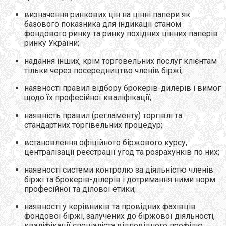
визначення ринкових цін на цінні папери як
базового показника для індикації станом
фондового ринку та ринку похідних цінних паперів
ринку України;
надання інших, крім торговельних послуг клієнтам
тільки через посередництво членів біржі;
наявності правил відбору брокерів-дилерів і вимог
щодо їх професійної кваліфікації;
наявність правил (регламенту) торгівлі та
стандартних торгівельних процедур;
встановлення офіційного біржового курсу,
централізації реєстрації угод та розрахунків по них;
наявності системи контролю за діяльністю членів
біржі та брокерів-ділерів і дотримання ними норм
професійної та ділової етики;
наявності у керівників та провідних фахівців
фондової біржі, залучених до біржової діяльності,
кваліфікації спеціаліста відповідного профілю,