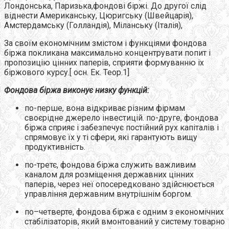
Лондонська, Паризька,фондові біржі. До другої слід
віднести Американську, Цюригську (Швейцарія),
Амстердамську (Голландія), Міланську (Італія),
За своїм економічним змістом і функціями фондова
біржа покликана максимально концентрувати попит і
пропозицію цінних паперів, сприяти формуванню іх
біржового курсу.[ осн. Ек. Теор.1]
Фондова біржа виконує низку функцій:
по-перше, вона відкриває різним фірмам
своєрідне джерело інвестицій. по-друге, фондова
біржа сприяє і забезпечує постійний рух капіталів і
спрямовує їх у ті сфери, які гарантують вищу
продуктивність.
по-третє, фондова біржа служить важливим
каналом для розміщення державних цінних
паперів, через неї опосередковано здійснюється
управління державним внутрішнім боргом.
по–четверте, фондова біржа є одним з економічних
стабілізаторів, який вмонтований у систему товарно