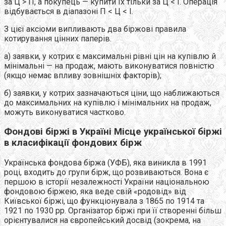
за Ц > П, а покупець — купити їх тільки за Ц < І. Операція
відбувається в діапазоні П < Ц < І.
З цієї аксіоми випливають два біржові правила
котирування цінних паперів.
а) заявки, у котрих є максимальні рівні цін на купівлю й
мінімальні — на продаж, мають виконуватися повністю
(якщо немає впливу зовнішніх факторів);
б) заявки, у котрих зазначаються ціни, що наближаються
до максимальних на купівлю і мінімальних на продаж,
можуть виконуватися частково.
Фондові біржі в Україні Місце української біржі
в класифікації фондових бірж
Українська фондова біржа (УФБ), яка виникла в 1991
році, входить до групи бірж, що розвиваються. Вона є
першою в історії незалежності України національною
фондовою біржею, яка веде свій «родовід» від
Київської біржі, що функціонувала з 1865 по 1914 та
1921 по 1930 рр. Організатор біржі при її створенні більш
орієнтувалися на європейський досвід (зокрема, на