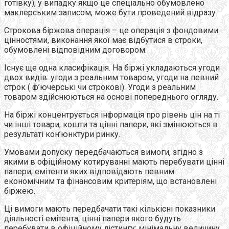
готівку), у випадку якщо це спеціально обумовлено
маклерським записом, може бути проведений відразу.
Строкова біржова операція – це операція з фондовими
цінностями, виконання якої має відбутися в строки,
обумовлені відповідним договором.
Існує ще одна класифікація. На біржі укладаються угоди
двох видів: угоди з реальним товаром, угоди на певний
строк ( ф’ючерські чи строкові). Угоди з реальним
товаром здійснюються на основі попереднього огляду.
На біржі концентрується інформація про рівень цін на ті
чи інші товари, кошти та цінні папери, які змінюються в
результаті кон’юнктури ринку.
Умовами допуску передбачаються вимоги, згідно з
якими в офіційному котируванні мають перебувати цінні
папери, емітенти яких відповідають певним
економічним та фінансовим критеріям, що встановлені
біржею.
Ці вимоги мають передбачати такі кількісні показники
діяльності емітента, цінні папери якого будуть
перебувати в офіційному лістингу: мінімальну величину