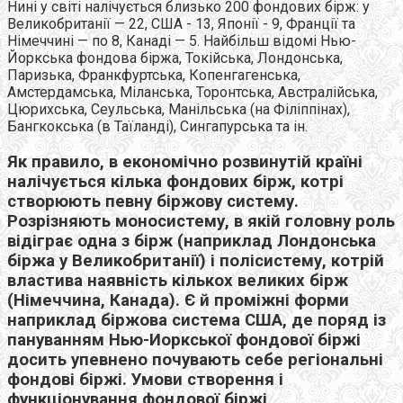
Нині у світі налічується близько 200 фондових бірж: у
Великобританії — 22, США - 13, Японії - 9, Франції та
Німеччині — по 8, Канаді — 5. Найбільш відомі Нью-
Йоркська фондова біржа, Токійська, Лондонська,
Паризька, Франкфуртська, Копенгагенська,
Амстердамська, Міланська, Торонтська, Австралійська,
Цюрихська, Сеульська, Манільська (на Філіппінах),
Бангкокська (в Таїланді), Сингапурська та ін.
Як правило, в економічно розвинутій країні
налічується кілька фондових бірж, котрі
створюють певну біржову систему.
Розрізняють моносистему, в якій головну роль
відіграє одна з бірж (наприклад Лондонська
біржа у Великобританії) і полісистему, котрій
властива наявність кількох великих бірж
(Німеччина, Канада). Є й проміжні форми
наприклад біржова система США, де поряд із
пануванням Нью-Иоркської фондової біржі
досить упевнено почувають себе регіональні
фондові біржі. Умови створення і
функціонування фондової біржі