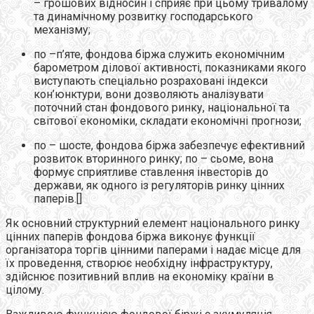
– грошових відносин і сприяє при цьому тривалому
та динамічному розвитку господарського
механізму;
по –п’яте, фондова біржа служить економічним
барометром ділової активності, показниками якого
виступають спеціально розраховані індекси
кон’юнктури, вони дозволяють аналізувати
поточний стан фондового ринку, національної та
світової економіки, складати економічні прогнози;
по – шосте, фондова біржа забезпечує ефективний
розвиток вторинного ринку; по – сьоме, вона
формує сприятливе ставлення інвесторів до
держави, як одного із регуляторів ринку цінних
паперів.[]
Як основний структурний елемент національного ринку
цінних паперів фондова біржа виконує функції
організатора торгів цінними паперами і надає місце для
їх проведення, створює необхідну інфраструктуру,
здійснює позитивний вплив на економіку країни в
цілому.