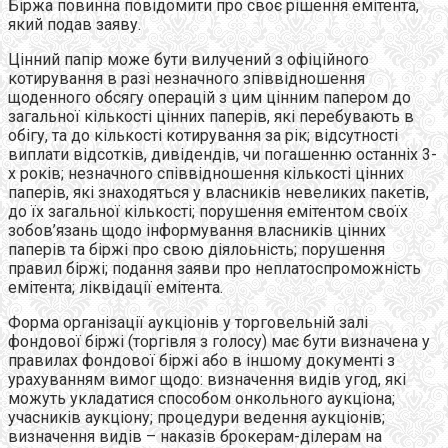
Біржа повинна повідомити про своє рішення емітента,
який подав заяву.
Цінний папір може бути вилучений з офіційного
котирування в разі незначного зпіввідношення
щоденного обсягу операцій з цим цінним папером до
загальної кількості цінних паперів, які перебувають в
обігу, та до кількості котирування за рік; відсутності
виплати відсотків, дивідендів, чи погашенню останніх 3-
х років; незначного співвідношення кількості цінних
паперів, які знаходяться у власників невеликих пакетів,
до їх загальної кількості; порушення емітентом своїх
зобов’язань щодо інформування власників цінних
паперів та біржі про свою діялоьність; порушення
правил біржі; подання заяви про неплатоспроможність
емітента; ліквідації емітента.
Форма організації аукціонів у торговельній залі
фондової біржі (торгівля з голосу) має бути визначена у
правилах фондової біржі або в іншому документі з
урахуванням вимог щодо: визначення видів угод, які
можуть укладатися способом онкольного аукціона;
учасників аукціону; процедури ведення аукціонів;
визначення видів – наказів брокерам-ділерам на