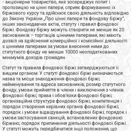
- акціонерне товариство, яке зосереджує попит і
пропозицію на цінні папери, сприяє формуванню їх
біржового курсу та здійснює свою діяльність відповідно
до Закону України „Про цінні папери та фондову біржу”,
інших законодавчих актів, статуту і правил фондової
біржі. Фондову біржу можуть створити не менше як 20
засновників – торгівців цінними паперами, які мають
дозвіл на здійснення комерційної і комісійної діяльності
з цінними паперами за умови внесення ними до
статутного фонду не менше 10000 неоподаткованих
мінімумів доходів громадян.
Статут та правила фондової біржі затверджуються її
вищим органом. У
статуті фондової біржі визначаються
:
назва та місце знаходження фондової біржі;
найменування та адреса засновників; розмір статутного
фонду; умови прийняття в члени і виключення з членів
фондової біржі; права і обов’язки фондової біржі;
організаційна структура фондової біржі; компетенція і
порядок створення керівних органів фондової біржі;
порядок і умови відвідування фондової біржі; порядок і
умови застосування санкцій, встановлених фондовою
біржею; порядок припинення діяльності фондової біржі.
У статуті можуть передбачатися інші положення, що