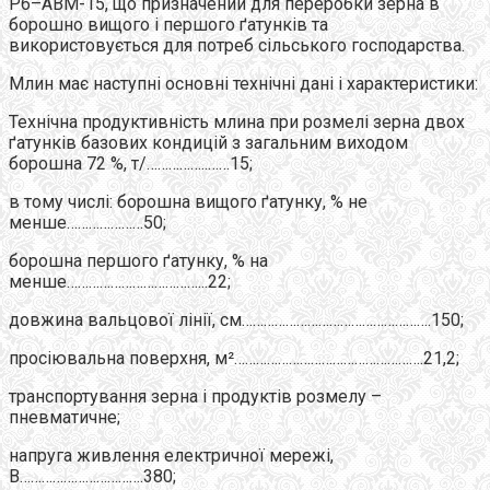
Р6–АВМ-15, що призначений для переробки зерна в
борошно вищого і першого ґатунків та
використовується для потреб сільського господарства.
Млин має наступні основні технічні дані і характеристики:
Технічна продуктивність млина при розмелі зерна двох
ґатунків базових кондицій з загальним виходом
борошна 72 %, т/……………..……15;
в тому числі: борошна вищого ґатунку, % не
менше…………………50;
борошна першого ґатунку, % на
менше………………………………...22;
довжина вальцової лінії, см…………………………………………….150;
просіювальна поверхня, м²…………………………………………….21,2;
транспортування зерна і продуктів розмелу –
пневматичне;
напруга живлення електричної мережі,
В…………………………….380;