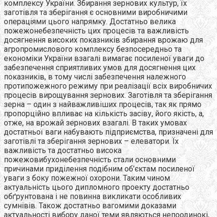
комплексу України. Збирання зернових культур, їх
заготівля та зберігання є основними виробничими
операціями цього напрямку. Достатньо велика
пожежонебезпечність цих процесів та важливість
досягнення високих показників збирання врожаю для
агропромислового комплексу безпосередньо та
економіки України взагалі вимагає посиленої уваги до
забезпечення сприятливих умов для досягнення цих
показників, в тому числі забезпечення належного
протипожежного режиму при реалізації всіх виробничих
процесів вирощування зернових. Заготівля та зберігання
зерна – один з найважливіших процесів, так як прямо
пропорційно впливає на кількість засіву, його якість, а,
отже, на врожай зернових взагалі. В таких умовах
достатньої ваги набувають підприємства, призначені для
заготівлі та зберігання зернових – елеватори. Їх
важливість та достатньо висока
пожежовибухонебезпечність стали основними
причинами приділення подібним об’єктам посиленої
уваги з боку пожежної охорони. Таким чином
актуальність цього дипломного проекту достатньо
обґрунтована і не повинна викликати особливих
сумнівів. Також достатньо вагомими доказами
актуальності вибору даної теми являються непоодинокі,