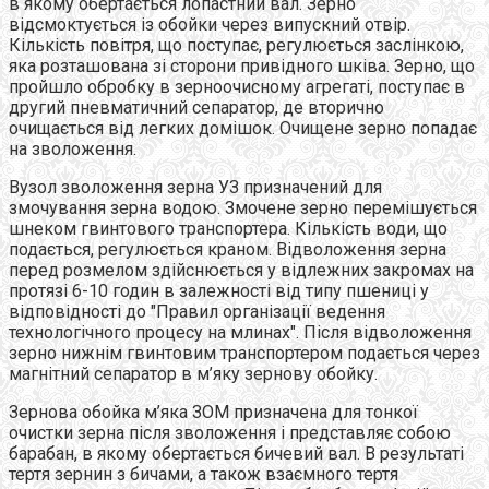
в якому обертається лопастний вал. Зерно
відсмоктується із обойки через випускний отвір.
Кількість повітря, що поступає, регулюється заслінкою,
яка розташована зі сторони привідного шківа. Зерно, що
пройшло обробку в зерноочисному агрегаті, поступає в
другий пневматичний сепаратор, де вторично
очищається від легких домішок. Очищене зерно попадає
на зволоження.
Вузол зволоження зерна УЗ призначений для
змочування зерна водою. Змочене зерно перемішується
шнеком гвинтового транспортера. Кількість води, що
подається, регулюється краном. Відволоження зерна
перед розмелом здійснюється у відлежних закромах на
протязі 6-10 годин в залежності від типу пшениці у
відповідності до "Правил організації ведення
технологічного процесу на млинах". Після відволоження
зерно нижнім гвинтовим транспортером подається через
магнітний сепаратор в м’яку зернову обойку.
Зернова обойка м’яка ЗОМ призначена для тонкої
очистки зерна після зволоження і представляє собою
барабан, в якому обертається бичевий вал. В результаті
тертя зернин з бичами, а також взаємного тертя