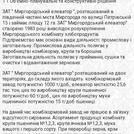
1.1 Об’ємно-планувальні та конструктивні рішення
ЗАТ " Миргородський елеватор ", розташований в
південній частині міста Миргорода по вулиці Петрівській
15 і займає площу 12 га. ЗАТ" Миргородський елеватор"
створено 1983 році внаслідок розукрупнення
Миргородського комбінату хлібопродуктів.
Підприємство має основні види діяльності: промислову і
заготівельну. Промислова діяльність полягає у
виробництві комбікорму, крупи та борошна.
Заготівельна діяльність полягає у прийманні, сушки та
очистки і відвантаження зернових.
ЗАТ " Миргородський елеватор" розташований на двох
територіях, до складу якого входять: комбікормовий
завод потужністю 1000 т/доб., елеватор місткістю 25,6
тис. тон, цех по виробництву крупи пшеничної
потужністю 60 т/доб., цех по виробництву муки
пшеничної потужністю 15 т/доб пшениці.
На даний час комбікормовий завод не працює в зв’язку
відсутності сировини. Асортимент продукції комбінату:
крупа пшенична №1,2,3; крупа ячнєва №1,2,3; мука
вищого і першого сорту. При переробці зерна, крім