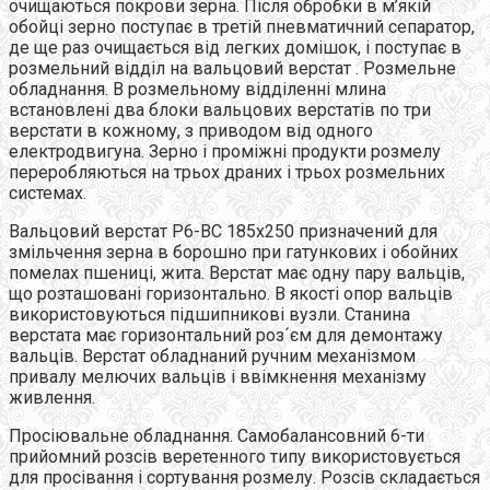
очищаються покрови зерна. Після обробки в м’якій
обойці зерно поступає в третій пневматичний сепаратор,
де ще раз очищається від легких домішок, і поступає в
розмельний відділ на вальцовий верстат . Розмельне
обладнання. В розмельному відділенні млина
встановлені два блоки вальцових верстатів по три
верстати в кожному, з приводом від одного
електродвигуна. Зерно і проміжні продукти розмелу
переробляються на трьох драних і трьох розмельних
системах.
Вальцовий верстат Р6-ВС 185х250 призначений для
змільчення зерна в борошно при гатункових і обойних
помелах пшениці, жита. Верстат має одну пару вальців,
що розташовані горизонтально. В якості опор вальців
використовуються підшипникові вузли. Станина
верстата має горизонтальний роз´єм для демонтажу
вальців. Верстат обладнаний ручним механізмом
привалу мелючих вальців і ввімкнення механізму
живлення.
Просіювальне обладнання. Самобалансовний 6-ти
прийомний розсів веретенного типу використовується
для просівання і сортування розмелу. Розсів складається