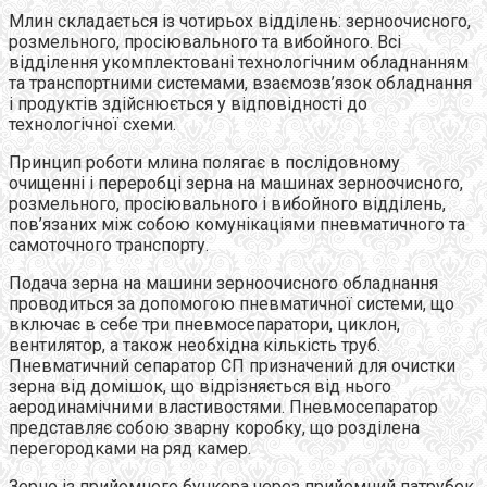
Млин складається із чотирьох відділень: зерноочисного,
розмельного, просіювального та вибойного. Всі
відділення укомплектовані технологічним обладнанням
та транспортними системами, взаємозв’язок обладнання
і продуктів здійснюється у відповідності до
технологічної схеми.
Принцип роботи млина полягає в послідовному
очищенні і переробці зерна на машинах зерноочисного,
розмельного, просіювального і вибойного відділень,
пов’язаних між собою комунікаціями пневматичного та
самоточного транспорту.
Подача зерна на машини зерноочисного обладнання
проводиться за допомогою пневматичної системи, що
включає в себе три пневмосепаратори, циклон,
вентилятор, а також необхідна кількість труб.
Пневматичний сепаратор СП призначений для очистки
зерна від домішок, що відрізняється від нього
аеродинамічними властивостями. Пневмосепаратор
представляє собою зварну коробку, що розділена
перегородками на ряд камер.
Зерно із прийомного бункера через прийомний патрубок