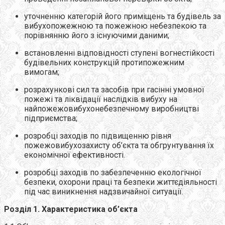
уточненню категорій його приміщень та будівель за
вибухопожежною та пожежною небезпекою та
порівнянню його з існуючими даними;
встановленні відповідності ступені вогнестійкості
будівельних конструкцій протипожежним
вимогам;
розрахункові сил та засобів при гасінні умовної
пожежі та ліквідації наслідків вибуху на
найпожежовибухонебезпечному виробництві
підприємства;
розробці заходів по підвищенню рівня
пожежовибухозахисту об’єкта та обгрунтування їх
економічної ефективності.
розробці заходів по забезпеченню екологічної
безпеки, охорони праці та безпеки життєдіяльності
під час виникнення надзвичайної ситуації.
Розділ 1. Характеристика об’єкта