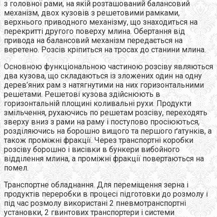
з головної рами, на якій розташований балансовий
механізм, двох кузовів з решетовими рамками,
верхнього приводного механізму, що знаходиться на
перекритті другого поверху млина. Обертання від
привода на балансовий механізм передається на
веретено. Розсів кріпиться на тросах до станини млина.
Основною функціональною частиною розсіву являються
два кузова, що складаються із зложених один на одну
дерев’яних рам з натягнутими на них горизонтальними
решетами. Решетові кузова здійснюють в
горизонтальній площині коливальні рухи. Продукти
змільчення, рухаючись по решетам розсіву, переходять
зверху вниз з рами на раму і поступово просіюються,
розділяючись на борошно вищого та першого ґатунків, а
також проміжні фракції. Через транспортні коробки
розсіву борошно і висівки в бункери вибойного
відділення млина, а проміжні фракції повертаються на
помел.
Транспортне обладнання. Для переміщення зерна і
продуктів переробки в процесі підготовки до розмолу і
під час розмолу використані 2 пневмотранспортні
установки, 2 гвинтових транспортери і системи