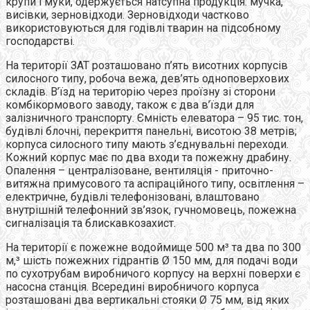
крупи і муки, одержується натсупна продукція: мучка,
висівки, зерновідходи. Зерновідходи частково
використовуються для годівлі тварин на підсобному
господарстві.
На території ЗАТ розташовано п’ять висотних корпусів
силосного типу, робоча вежа, дев’ять одноповерхових
складів. В’їзд на територію через проїзну зі сторони
комбікормового заводу, також є два в’їзди для
залізничного транспорту. Ємність елеватора – 95 тис. тон,
будівлі блочні, перекриття панельні, висотою 38 метрів;
корпуса силосного типу мають з’єднувальні переходи.
Кожний корпус має по два входи та пожежну драбину.
Опалення – централізоване, вентиляція - приточно-
витяжна примусового та аспіраційного типу, освітлення –
електричне, будівлі телефонізовані, влаштовано
внутрішній телефонний зв’язок, гучномовець, пожежна
сигналізація та блискавкозахист.
На території є пожежне водоймище 500 м³ та два по 300
м,³ шість пожежних гідрантів Ø 150 мм, для подачі води
по сухотрубам виробничого корпусу на верхні поверхи є
насосна станція. Всередині виробничого корпуса
розташовані два вертикальні стояки Ø 75 мм, від яких