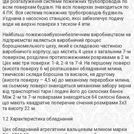
іде розгалуження системи пожежних трубопроводів по
всім поверхам будівлі. На всіх поверхах знаходиться по
4 ПК. Вся система пожежних трубопроводів будівель
з’єднана з насосною станцією, якої забезпечує подачу
води на верхні поверхи з тиском 4 атм.
Найбільш пожежовибухонебезпечним виробництвом на
підприємстві являється виробничий процес
борошномельного цеху, який є складовою частиною
виробничого корпусу, що містить 4 цехи з загальним 7-м
поверхом, розділені протипожежними розривами в 2 м.
Цех має три поверхи: 1-й, 2-й та 7-й. На першому поверсі
(висота поверху 6 м) розташовані обладнання млина,
тимчасові склади борошна та висівок, на другому
(висота поверху – 4,5 м) до механізму переробки млина,
на сьомому поверсі знаходяться механізми забору зерна
від транспортної тари і подачі його до силосних банок.
Між 2-м та 7-м поверхами знаходяться 64 силосні банки,
що мають квадратне поперечне січення розмірами 3х3
та висоту 22 м.
1.2 Характеристика обладнання
Цех обладнаний агрегатним вальцевим млином марки