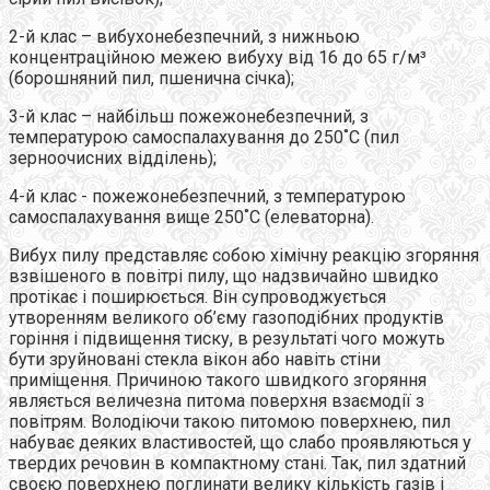
2-й клас – вибухонебезпечний, з нижньою
концентраційною межею вибуху від 16 до 65 г/м³
(борошняний пил, пшенична січка);
3-й клас – найбільш пожежонебезпечний, з
температурою самоспалахування до 250˚С (пил
зерноочисних відділень);
4-й клас - пожежонебезпечний, з температурою
самоспалахування вище 250˚С (елеваторна).
Вибух пилу представляє собою хімічну реакцію згоряння
взвішеного в повітрі пилу, що надзвичайно швидко
протікає і поширюється. Він супроводжується
утворенням великого об’єму газоподібних продуктів
горіння і підвищення тиску, в результаті чого можуть
бути зруйновані стекла вікон або навіть стіни
приміщення. Причиною такого швидкого згоряння
являється величезна питома поверхня взаємодії з
повітрям. Володіючи такою питомою поверхнею, пил
набуває деяких властивостей, що слабо проявляються у
твердих речовин в компактному стані. Так, пил здатний
своєю поверхнею поглинати велику кількість газів і