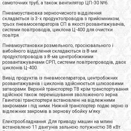
самоточних труб, а також вентилятор ЦП-30 №6.
Пневмоустановка зерноочисного відділення
складається із 3-х продуктопроводів з прийомником,
трьох пневмосепараторів СП в якості розвантажувачів,
системи повітроводів, циклона Ц-400 для очистки
повітря.
Пневмоустановки розмельного, просіювального і
вибойного відділення складаються із 8-ми
продуктопроводів з 8-ма центробіжними
розвантажувачами СРП, системи повітрепроводів, двох
циклонів Ц-400.
Вивід продуктів із пневмосепаратора, центробіжних
розвантажувачів і циклонів здійснюється шлюзовими
затворами. Верхній транспортер ТВ крім транспортування
здійснює також перемішування зволоженого зерна.
Гвинтові транспортери встановлені на відлежними
закромами і під ними. Нижній транспортер подає зерно із
відлежних закромів в зернову обойку м’яку.
Електрообладнання. Для приводу машин на млині
встановлено 11 двигунів зальною потужністю 38 кВт.