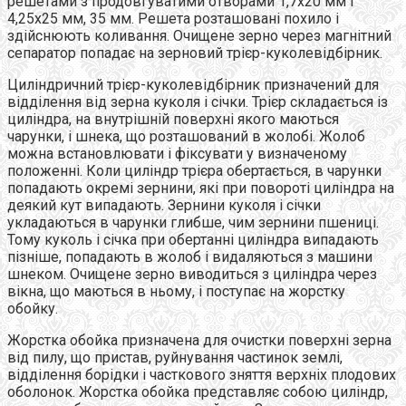
решетами з продовгуватими отворами 1,7х20 мм і
4,25х25 мм, 35 мм. Решета розташовані похило і
здійснюють коливання. Очищене зерно через магнітний
сепаратор попадає на зерновий трієр-куколевідбірник.
Циліндричний трієр-куколевідбірник призначений для
відділення від зерна куколя і січки. Трієр складається із
циліндра, на внутрішній поверхні якого маються
чарунки, і шнека, що розташований в жолобі. Жолоб
можна встановлювати і фіксувати у визначеному
положенні. Коли циліндр трієра обертається, в чарунки
попадають окремі зернини, які при повороті циліндра на
деякий кут випадають. Зернини куколя і січки
укладаються в чарунки глибше, чим зернини пшениці.
Тому куколь і січка при обертанні циліндра випадають
пізніше, попадають в жолоб і видаляються з машини
шнеком. Очищене зерно виводиться з циліндра через
вікна, що маються в ньому, і поступає на жорстку
обойку.
Жорстка обойка призначена для очистки поверхні зерна
від пилу, що пристав, руйнування частинок землі,
відділення борідки і часткового зняття верхніх плодових
оболонок. Жорстка обойка представляє собою циліндр,