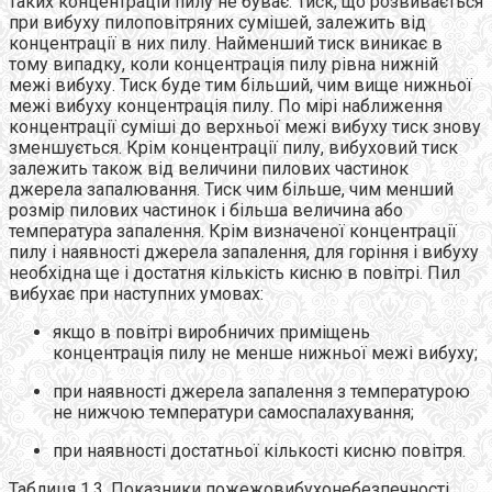
таких концентрацій пилу не буває. Тиск, що розвивається
при вибуху пилоповітряних сумішей, залежить від
концентрації в них пилу. Найменший тиск виникає в
тому випадку, коли концентрація пилу рівна нижній
межі вибуху. Тиск буде тим більший, чим вище нижньої
межі вибуху концентрація пилу. По мірі наближення
концентрації суміші до верхньої межі вибуху тиск знову
зменшується. Крім концентрації пилу, вибуховий тиск
залежить також від величини пилових частинок
джерела запалювання. Тиск чим більше, чим менший
розмір пилових частинок і більша величина або
температура запалення. Крім визначеної концентрації
пилу і наявності джерела запалення, для горіння і вибуху
необхідна ще і достатня кількість кисню в повітрі. Пил
вибухає при наступних умовах:
якщо в повітрі виробничих приміщень
концентрація пилу не менше нижньої межі вибуху;
при наявності джерела запалення з температурою
не нижчою температури самоспалахування;
при наявності достатньої кількості кисню повітря.
Таблиця 1.3. Показники пожежовибухонебезпечності