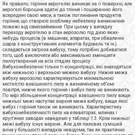
Як правило, горіння аерогелю виникає на її поверхні, але
аерогелі борошна здатні до тління і поширенню його
всередині своєї маси, а також поглинання продуктів
горіння, що створює особливу небезпеку виникнення
пожежі від самозаймання. При цьому у випадку
переходу аерогелю в стан аерозолю під дією яких-
небудь процесів (в машинах, апаратах, при обваленні
шарів з конструктивних елементів будівель та ін.)
складається загроза вибуху, тому потрібно добиватися
того, щоб виключити або максимально зменшити
пилоутворення на всіх стадіях процесу.
Вибухонебезпечні тільки ті концентрації, які знаходяться
між нижньою і верхньою межею вибуху. Нижня межа
вибуху аерозолю характеризується мінімальною
місткістю взвішеного пилу в визначеному об’ємі
повітря, нижче якого горіння і вибух пилу не виникають.
По мірі збільшення концентрації взвішеного пилу вище
нижньої межі наступає верхня межа вибуху, вище якої
вибух і горіння також не виникають. Характеристику
вибухонебезпечності пилу на елеваторах, млинах і
круп’яних заводах наведемо у таблиці 1.3. Крім нижньої
межі вибуху існує верхня , Але для пилових сумішей
вона у більшості випадків невідома, так як практично