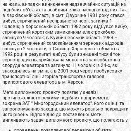
на жаль, випадки виникнення надзвичайних ситуацій на
подібних об’єктах та особливі тяжкі наслідки від них. Так
в Харківській області, в смт. Двурічне 1981 року стався
вибух, спричинений несправністю норії, загинув 1
чоловік; в Херсонській області 1982 року відбувся вибух,
спричинений коротким замиканням електрокабеля,
загинуло 9 чоловік; в Куйбишевській області 1988 –
вибух, спричинений самозайманням зернових відходів,
загинуло 2 чоловіки; с. Савинці Харківської області в
1992 році в результаті вибуху були знищені тисячі тон
зернопродуктів, зруйнована монолітна залізобетонна
споруда елеватора та загинуло 11 чоловік із 24-х, які
знаходились на зміні; а в 2001 році через пробуксовку
транспортної лінії згоріла транспортна галерея
припортового елеватора в м. Херсон.
Мета дипломного проекту полягає у аналізі
протипожежного режиму подібних підприємств,
зокрема ЗАТ " Миргородський елеватор", його оцінці та
запропонуванню заходів, що можуть реально покращити
його рівень. Відповідно до поставленої мети
випливають задачі дипломного проекту, що полягають у:
проведенні позапланової перевірки об’єкта;