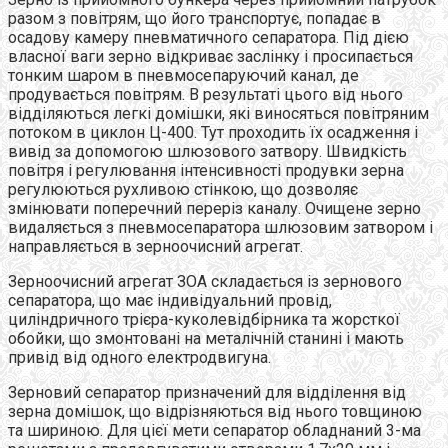
разом з повітрям, що його транспортує, попадає в
осадову камеру пневматичного сепаратора. Під дією
власної ваги зерно відкриває заслінку і просипається
тонким шаром в пневмосепаруючий канал, де
продувається повітрям. В результаті цього від нього
відділяються легкі домішки, які виносяться повітряним
потоком в циклон Ц-400. Тут проходить їх осадження і
вивід за допомогою шлюзового затвору. Швидкість
повітря і регулювання інтенсивності продувки зерна
регулюються рухливою стінкою, що дозволяє
змінювати поперечний переріз каналу. Очищене зерно
видаляється з пневмосепаратора шлюзовим затвором і
направляється в зерноочисний агрегат.
Зерноочисний агрегат ЗОА складається із зернового
сепаратора, що має індивідуальний провід,
циліндричного трієра-куколевідбірника та жорсткої
обойки, що змонтовані на металічній станині і мають
привід від одного електродвигуна.
Зерновий сепаратор призначений для відділення від
зерна домішок, що відрізняються від нього товщиною
та шириною. Для цієї мети сепаратор обладнаний 3-ма