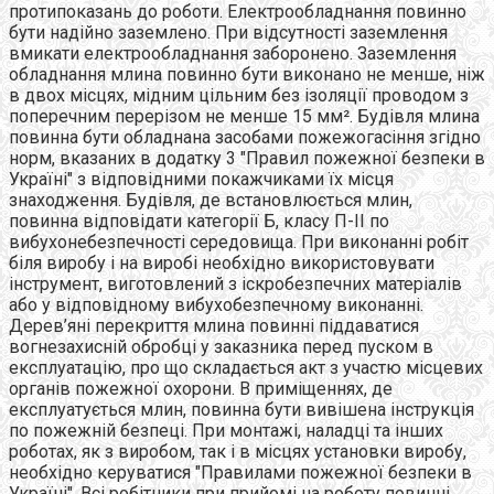
протипоказань до роботи. Електрообладнання повинно
бути надійно заземлено. При відсутності заземлення
вмикати електрообладнання заборонено. Заземлення
обладнання млина повинно бути виконано не менше, ніж
в двох місцях, мідним цільним без ізоляції проводом з
поперечним перерізом не менше 15 мм². Будівля млина
повинна бути обладнана засобами пожежогасіння згідно
норм, вказаних в додатку 3 "Правил пожежної безпеки в
Україні" з відповідними покажчиками їх місця
знаходження. Будівля, де встановлюється млин,
повинна відповідати категорії Б, класу П-ІІ по
вибухонебезпечності середовища. При виконанні робіт
біля виробу і на виробі необхідно використовувати
інструмент, виготовлений з іскробезпечних матеріалів
або у відповідному вибухобезпечному виконанні.
Дерев’яні перекриття млина повинні піддаватися
вогнезахисній обробці у заказника перед пуском в
експлуатацію, про що складається акт з участю місцевих
органів пожежної охорони. В приміщеннях, де
експлуатується млин, повинна бути вивішена інструкція
по пожежній безпеці. При монтажі, наладці та інших
роботах, як з виробом, так і в місцях установки виробу,
необхідно керуватися "Правилами пожежної безпеки в
Україні". Всі робітники при прийомі на роботу повинні