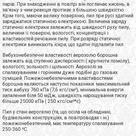
парів. При знаходженні в повітрі він поглинає кисень, в
зв’язку з чим реакція протікає з більшою швидкістю.
Крім того, маючи велику поверхню, пил при русі здатний
заряджатися статичною електрикою. Величина заряду
статичної електрики залежить від швидкості руху пилу,
величини її поверхні, вологості, концентрації і
властивостей речовини пилу. При розряді статичної
електрики виникають іскри, що здатні підпалити пил.
Вибухонебезпечні властивості аерозолю борошна
залежать від ступеню дисперсності ( крупноти помолу),
вологості, зольності і щільності. Аерозолі за
спалахуванням і горінням дуже подібні до газових
сумішей. Пожежонебезпечними властивостями
борошна являються наступні показники: максимальний
тиск вибуху 760 кПа (7,6 кгс/см²), мінімальна енергія
запалення біля 50 мДж, швидкість нарощування тиску
більше 25000 кПа ( 250 кгс/см²*с).
Пил у стані аерогелю (та, що осіла на обладнані,
будівельних конструкціях, в повітроводах і ін.)
пожежонебезпечний, має температуру спалахування
250-360 ºС.