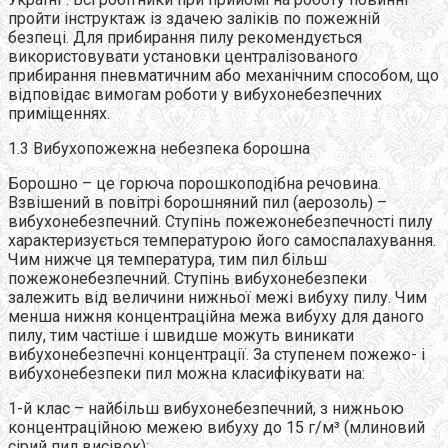
пройти інструктаж із здачею заліків по пожежній
безпеці. Для прибирання пилу рекомендується
використовувати установки централізованого
прибирання пневматичним або механічним способом, що
відповідає вимогам роботи у вибухонебезпечних
приміщеннях.
1.3 Вибухопожежна небезпека борошна
Борошно – це горюча порошкоподібна речовина.
Взвішений в повітрі борошняний пил (аерозоль) –
вибухонебезпечний. Ступінь пожежонебезпечності пилу
характеризується температурою його самоспалахування.
Чим нижче ця температура, тим пил більш
пожежонебезпечний. Ступінь вибухонебезпеки
залежить від величини нижньої межі вибуху пилу. Чим
менша нижня концентраційна межа вибуху для даного
пилу, тим частіше і швидше можуть виникати
вибухонебезпечні концентрації. За ступенем пожежо- і
вибухонебезпеки пил можна класифікувати на:
1-й клас – найбільш вибухонебезпечний, з нижньою
концентраційною межею вибуху до 15 г/м³ (млиновий
сірий пил висівок);