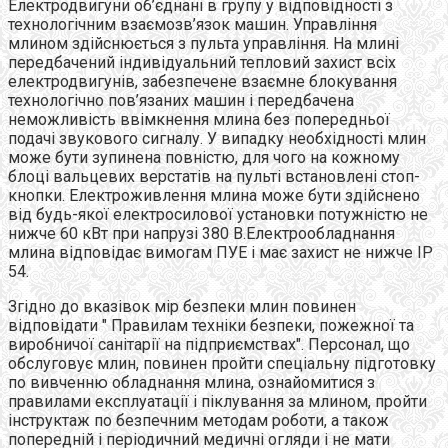
Електродвигуни об’єднані в групу у відповідності з
технологічним взаємозв’язок машин. Управління
млином здійснюється з пульта управління. На млині
передбачений індивідуальний тепловий захист всіх
електродвигунів, забезпечене взаємне блокування
технологічно пов’язаних машин і передбачена
неможливість ввімкнення млина без попередньої
подачі звукового сигналу. У випадку необхідності млин
може бути зупинена повністю, для чого на кожному
блоці вальцевих верстатів на пульті встановлені стоп-
кнопки. Електроживлення млина може бути здійснено
від будь-якої електросилової установки потужністю не
нижче 60 кВт при напрузі 380 В.Електрообладнання
млина відповідає вимогам ПУЕ і має захист не нижче ІР
54.
Згідно до вказівок мір безпеки млин повинен
відповідати " Правилам техніки безпеки, пожежної та
виробничої санітарії на підприємствах". Персонал, що
обслуговує млин, повинен пройти спеціальну підготовку
по вивченню обладнання млина, ознайомитися з
правилами експлуатації і піклування за млином, пройти
інструктаж по безпечним методам роботи, а також
попередній і періодичний медичні огляди і не мати