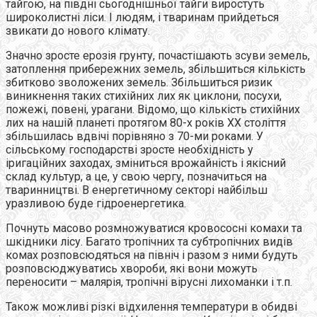
тайгою, на півдні сьогоднішньої тайги виростуть
широколистні ліси. І людям, і тваринам прийдеться
звикати до нового клімату.
Значно зросте ерозія грунту, почастішають зсуви земель,
затоплення прибережних земель, збільшиться кількість
збитково зволожених земель. Збільшиться ризик
виникнення таких стихійних лих як циклони, посухи,
пожежі, повені, урагани. Відомо, що кількість стихійних
лих на нашій планеті протягом 80-х років ХХ століття
збільшилась вдвічі порівняно з 70-ми роками. У
сільському господарстві зросте необхідність у
іригаційних заходах, зміниться врожайність і якісний
склад культур, а це, у свою чергу, позначиться на
тваринництві. В енергетичному секторі найбільш
уразливою буде гідроенергетика.
Почнуть масово розмножуватися кровососні комахи та
шкідники лісу. Багато тропічних та субтропічних видів
комах розповсюдяться на північ і разом з ними будуть
розповсюджуватись хвороби, які вони можуть
переносити – малярія, тропічні вірусні лихоманки і т.п.
Також можливі різкі відхилення температури в обидві