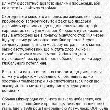
клімату є достатньо довготривалими процесами, аби
помітити їх навіть за сторіччя.
Сьогодні вже мало хто з вчених, які займаються цією
проблемою, заперечують той факт, що людська
діяльність призводить до підвищення концентрації
парникових газів у атмосфері. Кількість вуглекислого
газу в атмосфері ще з початку минулого сторіччя через
індустріальну революцію постійно зростає. Через
людську діяльність в атмосферу потрапляють метан,
закис азоту, речовини, що містять хлор, які хоч і
виробляються в значно меншій кількості, ніж
вуглекислий газ, проте більш небезпечні з точки зору
глобального потепління.
Все ж таки важко впевнено говорити, що дивні зміни
клімату є ефектом глобального потепління, адже
зростання температури, яке спостерігається, поки що
знаходиться в межах природних температурних
коливань.
Обачна міжнародна спільнота визнала небезпеку, яка
пов'язана із постійним зростанням викидів парникових
газів. Іще у 1988 році Генеральною Асамблеєю ООН була