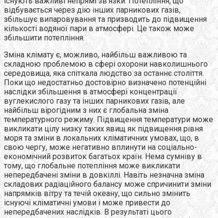
існують важливі непрямі зв’язки. Потепління, що
відбувається через дію інших парникових газів,
збільшує випаровування та призводить до підвищення
кількості водяної пари в атмосфері. Це також може
збільшити потепління.
Зміна клімату є, можливо, найбільш важливою та
складною проблемою в сфері охорони навколишнього
середовища, яка спіткала людство за останнє століття.
Поки що недостатньо достовірно визначено потенційні
наслідки збільшення в атмосфері концентрації
вуглекислого газу та інших парникових газів, але
найбільш вірогідним з них є глобальна зміна
температурного режиму. Підвищення температури може
викликати цілу низку таких явищ як підвищення рівня
моря та зміни в локальних кліматичних умовах, що, в
свою чергу, може негативно вплинути на соціально-
економічний розвиток багатьох країн. Нема сумніву в
тому, що глобальне потепління може викликати
непередбачені зміни в довкіллі. Навіть незначна зміна
складових радіаційного балансу може спричинити зміни
напрямків вітру та течій океану, що сильно змінить
існуючі кліматичні умови і може привести до
непередбачених наслідків. В результаті цього