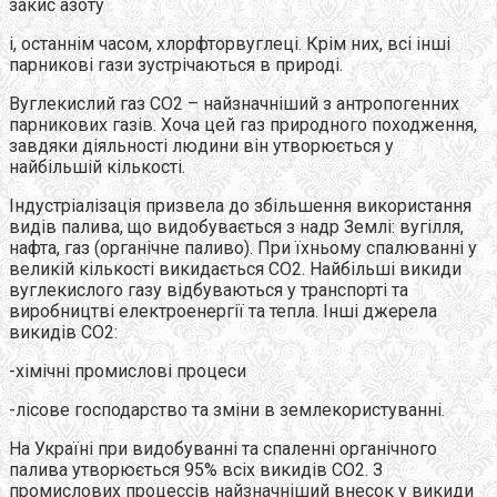
закис азоту
і, останнім часом, хлорфторвуглеці. Крім них, всі інші
парникові гази зустрічаються в природі.
Вуглекислий газ СО2 – найзначніший з антропогенних
парникових газів. Хоча цей газ природного походження,
завдяки діяльності людини він утворюється у
найбільшій кількості.
Індустріалізація призвела до збільшення використання
видів палива, що видобувається з надр Землі: вугілля,
нафта, газ (органічне паливо). При їхньому спалюванні у
великій кількості викидається СО2. Найбільші викиди
вуглекислого газу відбуваються у транспорті та
виробництві електроенергії та тепла. Інші джерела
викидів СО2:
-хімічні промислові процеси
-лісове господарство та зміни в землекористуванні.
На Україні при видобуванні та спаленні органічного
палива утворюється 95% всіх викидів СО2. З
промислових процессів найзначніший внесок у викиди