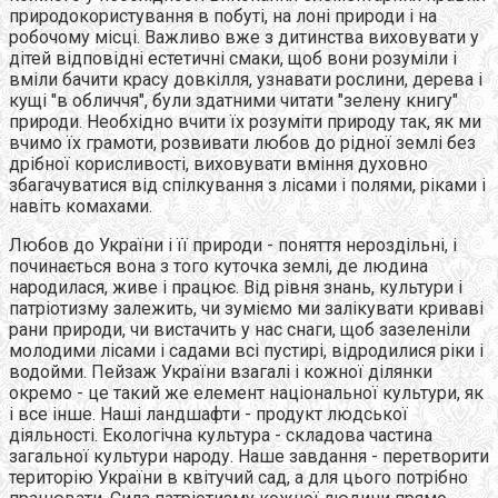
природокористування в побуті, на лоні природи і на
робочому місці. Важливо вже з дитинства виховувати у
дітей відповідні естетичні смаки, щоб вони розуміли і
вміли бачити красу довкілля, узнавати рослини, дерева і
кущі "в обличчя", були здатними читати "зелену книгу"
природи. Необхідно вчити їх розуміти природу так, як ми
вчимо їх грамоти, розвивати любов до рідної землі без
дрібної корисливості, виховувати вміння духовно
збагачуватися від спілкування з лісами і полями, ріками і
навіть комахами.
Любов до України і її природи - поняття нероздільні, і
починається вона з того куточка землі, де людина
народилася, живе і працює. Від рівня знань, культури і
патріотизму залежить, чи зуміємо ми залікувати криваві
рани природи, чи вистачить у нас снаги, щоб зазеленіли
молодими лісами і садами всі пустирі, відродилися ріки і
водойми. Пейзаж України взагалі і кожної ділянки
окремо - це такий же елемент національної культури, як
і все інше. Наші ландшафти - продукт людської
діяльності. Екологічна культура - складова частина
загальної культури народу. Наше завдання - перетворити
територію України в квітучий сад, а для цього потрібно