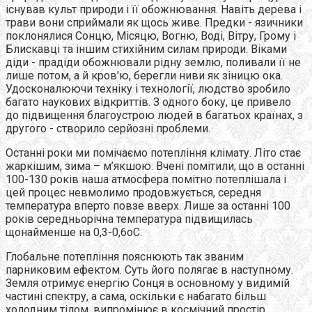
існував культ природи і її обожнювання. Навіть дерева і
трави вони сприймали як щось живе. Предки - язичники
поклонялися Сонцю, Місяцю, Вогню, Воді, Вітру, Грому і
Блискавці та іншим стихійним силам природи. Віками
діди - прадіди обожнювали рідну землю, поливали її не
лише потом, а й кров'ю, берегли ниви як зіницю ока.
Удосконалюючи техніку і технології, людство зробило
багато наукових відкриттів. З одного боку, це привело
до підвищення благоустрою людей в багатьох країнах, з
другого - створило серйозні проблеми.
Останні роки ми помічаємо потепління клімату. Літо стає
жаркішим, зима – м’якшою. Вчені помітили, що в останні
100-130 років наша атмосфера помітно потеплішала і
цей процес невмолимо продовжується, середня
температура вперто повзе вверх. Лише за останні 100
років середньорічна температура підвищилась
щонайменше на 0,3-0,6оС.
Глобальне потепління пояснюють так званим
парниковим ефектом. Суть його полягає в наступному.
Земля отримує енергію Сонця в основному у видимій
частині спектру, а сама, оскільки є набагато більш
холодним тілом, випромінює в космічний простір