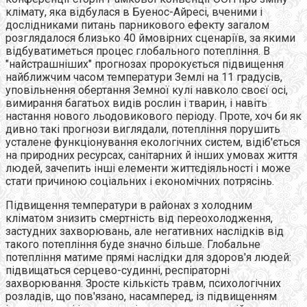
клімату, яка відбулася в Буенос-Айресі, вченими і
дослідниками питань парникового ефекту загалом
розглядалося близько 40 ймовірних сценаріїв, за якими
відбуватиметься процес глобального потепління. В
"найстрашніших" прогнозах пророкується підвищення
найближчим часом температури Землі на 11 градусів,
уповільнення обертання Земної кулі навколо своєї осі,
вимирання багатьох видів рослин і тварин, і навіть
настання нового льодовикового періоду. Проте, хоч би як
дивно такі прогнози виглядали, потепління порушить
усталене функціонування екологічних систем, відіб'ється
на природних ресурсах, санітарних й інших умовах життя
людей, зачепить інші елементи життєдіяльності і може
стати причиною соціальних і економічних потрясінь.
Підвищення температури в районах з холодним
кліматом знизить смертність від переохолодження,
застудних захворювань, але негативних наслідків від
такого потепління буде значно більше. Глобальне
потепління матиме прямі наслідки для здоров'я людей:
підвищаться серцево-судинні, респіраторні
захворювання. Зросте кількість травм, психологічних
розладів, що пов'язано, насамперед, із підвищенням