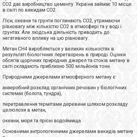
СО2 дає виробництво цементу. Україна займає 10 місце
в світі по викидам СО2 .
Ліси, океани та грунти поглинають СО2, утримаючи
рівновагу між кількістю СО2 в атмосфері та у воді і
грунтах. Але людська діяльність приводить до
негативного впливу на цю рівновагу.
Метан СН4 виробляється у великих кількостях в
результаті біологічних перетворень в природі. Оцінки
обсягів щорічних природних джерел та стоків метану в
світі складають приблизно 500 мільйонів тонн.
Природними джерелами атмосферного метану є:
анаеробний розклад органічних речовин у біологічних
системах (болота, тундра),
перетравлення термітами деревини шляхом розкладу
целюлози в метан,
океани, моря та прісні водоймища.
Основними антропогенними джерелами викидів метану