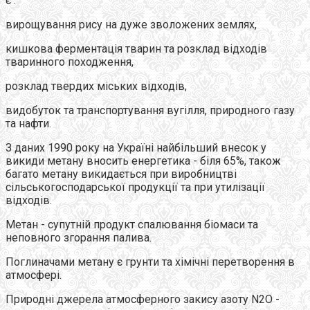
є :
вирощування рису на дуже зволожених землях,
кишкова ферментація тварин та розклад відходів
тваринного походження,
розклад твердих міських відходів,
видобуток та транспортування вугілля, природного газу
та нафти.
З даних 1990 року на Україні найбільший внесок у
викиди метану вносить енергетика - біля 65%, також
багато метану викидається при виробництві
сільськогосподарської продукції та при утилізації
відходів.
Метан - супутній продукт спалювання біомаси та
неповного згорання палива.
Поглиначами метану є грунти та хімічні перетворення в
атмосфері.
Природні джерела атмосферного закису азоту N2O -