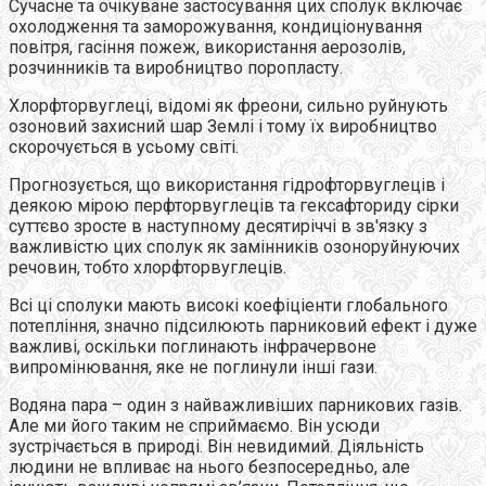
Сучасне та очікуване застосування цих сполук включає
охолодження та заморожування, кондиціонування
повітря, гасіння пожеж, використання аерозолів,
розчинників та виробництво поропласту.
Хлорфторвуглеці, відомі як фреони, сильно руйнують
озоновий захисний шар Землі і тому їх виробництво
скорочується в усьому світі.
Прогнозується, що використання гідрофторвуглеців і
деякою мірою перфторвуглеців та гексафториду сірки
суттєво зросте в наступному десятиріччі в зв'язку з
важливістю цих сполук як замінників озоноруйнуючих
речовин, тобто хлорфторвуглеців.
Всі ці сполуки мають високі коефіціенти глобального
потепління, значно підсилюють парниковий ефект і дуже
важливі, оскільки поглинають інфрачервоне
випромінювання, яке не поглинули інші гази.
Водяна пара – один з найважливіших парникових газів.
Але ми його таким не сприймаємо. Він усюди
зустрічається в природі. Він невидимий. Діяльність
людини не впливає на нього безпосередньо, але