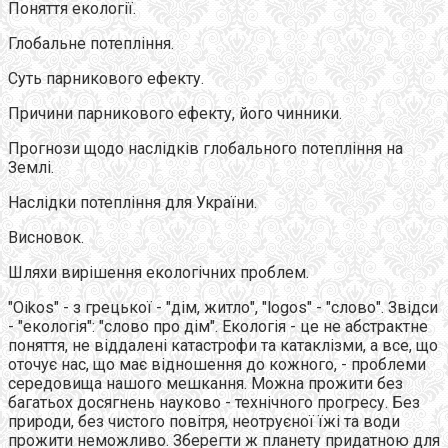
Поняття екології.
Глобальне потепління.
Суть парникового ефекту.
Причини парникового ефекту, його чинники.
Прогнози щодо наслідків глобального потепління на
Землі.
Наслідки потепління для України.
Висновок.
Шляхи вирішення екологічних проблем.
"Oikos" - з грецької - "дім, житло", "logos" - "слово". Звідси
- "екологія": "слово про дім". Екологія - це не абстрактне
поняття, не віддалені катастрофи та катаклізми, а все, що
оточує нас, що має відношення до кожного, - проблеми
середовища нашого мешкання. Можна прожити без
багатьох досягнень науково - технічного прогресу. Без
природи, без чистого повітря, неотруєної їжі та води
прожити неможливо. Зберегти ж планету придатною для