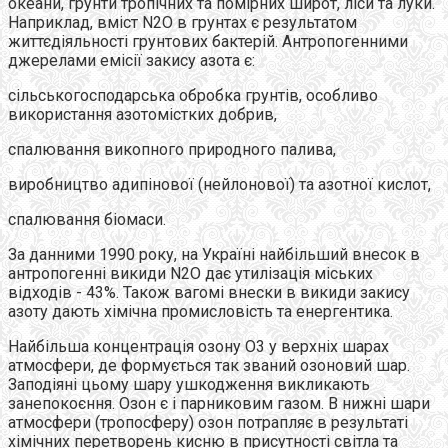
океани, грунти тропічних та помірних широт, ліси та луки.
Наприклад, вміст N2O в грунтах є результатом
життєдіяльності грунтових бактерій. Антропогенними
джерелами емісії закису азота є:
сільськогосподарська обробка грунтів, особливо
використання азотомістких добрив,
спалювання викопного природного палива,
виробництво адипінової (нейлонової) та азотної кислот,
спалювання біомаси.
За данними 1990 року, на Україні найбільший внесок в
антропогенні викиди N2O дає утилізація міських
відходів - 43%. Також вагомі внески в викиди закису
азоту дають хімічна промисловість та енергентика.
Найбільша концентрація озону О3 у верхніх шарах
атмосфери, де формується так званий озоновий шар.
Заподіяні цьому шару ушкодження викликають
занепокоєння. Озон є і парниковим газом. В нижні шари
атмосфери (тропосферу) озон потрапляє в результаті
хімічних перетворень кисню в присутності світла та