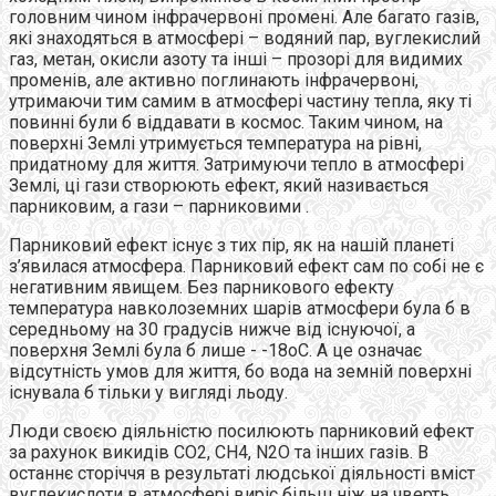
головним чином інфрачервоні промені. Але багато газів,
які знаходяться в атмосфері – водяний пар, вуглекислий
газ, метан, окисли азоту та інші – прозорі для видимих
променів, але активно поглинають інфрачервоні,
утримаючи тим самим в атмосфері частину тепла, яку ті
повинні були б віддавати в космос. Таким чином, на
поверхні Землі утримується температура на рівні,
придатному для життя. Затримуючи тепло в атмосфері
Землі, ці гази створюють ефект, який називається
парниковим, а гази – парниковими .
Парниковий ефект існує з тих пір, як на нашій планеті
з’явилася атмосфера. Парниковий ефект сам по собі не є
негативним явищем. Без парникового ефекту
температура навколоземних шарів атмосфери була б в
середньому на 30 градусів нижче від існуючої, а
поверхня Землі була б лише - -18оС. А це означає
відсутність умов для життя, бо вода на земній поверхні
існувала б тільки у вигляді льоду.
Люди своєю діяльністю посилюють парниковий ефект
за рахунок викидів СО2, СН4, N2O та інших газів. В
останнє сторіччя в результаті людської діяльності вміст
вуглекислоти в атмосфері виріс більш ніж на чверть,