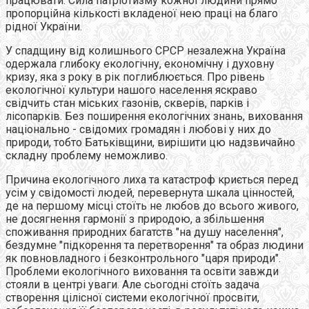
працювати. Сила патріотизму кожної людини прямо
пропорційна кількості вкладеної нею праці на благо
рідної України.
У спадщину від колишнього СРСР незалежна Україна
одержала глибоку екологічну, економічну і духовну
кризу, яка з року в рік поглиблюється. Про рівень
екологічної культури нашого населення яскраво
свідчить стан міських газонів, скверів, парків і
лісопарків. Без поширення екологічних знань, виховання
національно - свідомих громадян і любові у них до
природи, тобто Батьківщини, вирішити цю надзвичайно
складну проблему неможливо.
Причина екологічного лиха та катастроф криється перед
усім у свідомості людей, перевернута шкала цінностей,
де на першому місці стоїть не любов до всього живого,
не досягнення гармонії з природою, а збільшення
споживання природних багатств "на душу населення",
бездумне "підкорення та перетворення" та образ людини
як повновладного і безконтрольного "царя природи".
Проблеми екологічного виховання та освіти завжди
стояли в центрі уваги. Але сьогодні стоїть задача
створення цілісної системи екологічної просвіти,