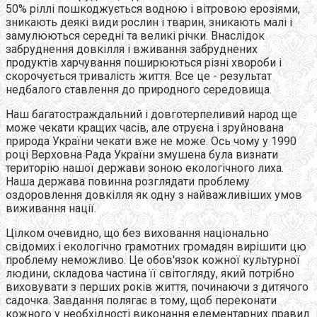
50% ріллі пошкоджується водною і вітровою ерозіями,
зникають деякі види рослин і тварин, зникають малі і
замулюються середні та великі річки. Внаслідок
забруднення довкілля і вживання забруднених
продуктів харчування поширюються різні хвороби і
скорочується тривалість життя. Все це - результат
недбалого ставлення до природного середовища.
Наш багатостраждальний і довготерпеливий народ ще
може чекати кращих часів, але отруєна і зруйнована
природа України чекати вже не може. Ось чому у 1990
році Верховна Рада України змушена була визнати
територію нашої держави зоною екологічного лиха.
Наша держава повинна розглядати проблему
оздоровлення довкілля як одну з найважливіших умов
виживання нації.
Цілком очевидно, що без виховання національно
свідомих і екологічно грамотних громадян вирішити цю
проблему неможливо. Це обов'язок кожної культурної
людини, складова частина її світогляду, який потрібно
виховувати з перших років життя, починаючи з дитячого
садочка. Завдання полягає в тому, щоб переконати
кожного у необхідності виконання елементарних правил