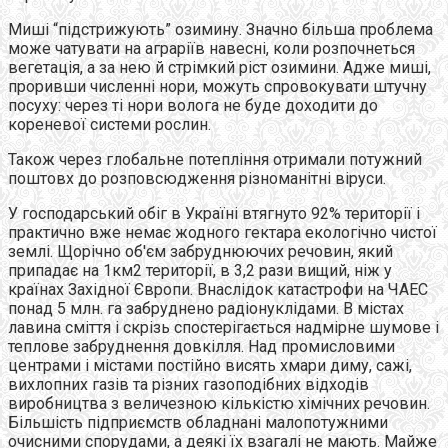
Миші “підстрижують” озимину. Значно більша проблема
може чатувати на аграріїв навесні, коли розпочнеться
вегетація, а за нею й стрімкий ріст озимини. Адже миші,
проривши численні нори, можуть спровокувати штучну
посуху: через ті нори волога не буде доходити до
кореневої системи рослин.
Також через глобальне потепління отримали потужний
поштовх до розповсюдження різноманітні віруси.
У господарський обіг в Україні втягнуто 92% території і
практично вже немає жодного гектара екологічно чистої
землі. Щорічно об'єм забруднюючих речовин, який
припадає на 1км2 території, в 3,2 рази вищий, ніж у
країнах Західної Європи. Внаслідок катастрофи на ЧАЕС
понад 5 млн. га забруднено радіонуклідами. В містах
лавина сміття і скрізь спостерігається надмірне шумове і
теплове забруднення довкілля. Над промисловими
центрами і містами постійно висять хмари диму, сажі,
вихлопних газів та різних газоподібних відходів
виробництва з величезною кількістю хімічних речовин.
Більшість підприємств обладнані малопотужними
очисними спорудами, а деякі їх взагалі не мають. Майже