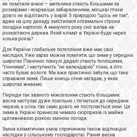
як помітили вчені — метелики стають більшими за
розмірами і яскравіше забарвленими, місцеві птахи
довго не відлітають у вирій. З природою "щось не так",
адже на цілу декаду змістилися оптимальні строки
посадки картоплі. А минулого року сніг випав на
розквітаючі дерева. Який клімат в Україні буде через
кілька років?
Для України глобальне потепління вже має свої
наслідки, Уже зараз можна помітити, що зими у середніх
широтах Північної півкулі дедалі стають теплішими,
"гнилими", і наступають "не календарно" пізно, а літо
часто буває вологе. Ми вже практично забули, що таке
справжня зима. Лише кінець січня нагадав, у яких
широтах живемо.
Періоди так званого міжсезоння стають більшими:
весна наступає дуже повільно і тягнеться до середини
червня, а осінь так само довго не поступається зимі. Ця
зима в Україні принесла чимало сюрпризів із майже
щотижневою різкою зміною погоди.
Зміна кліматичних умов спричинила також відповідні
наслідки у сільському господарстві. Рання весна