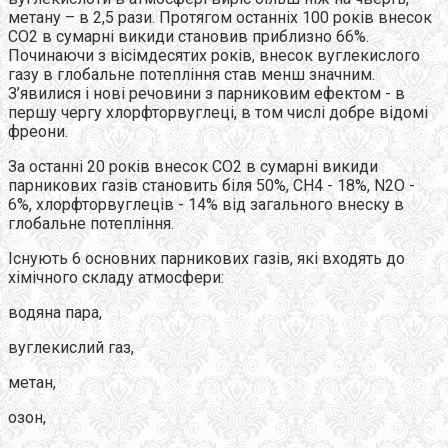
метану – в 2,5 рази. Протягом останніх 100 років внесок
СО2 в сумарні викиди становив приблизно 66%.
Починаючи з вісімдесятих років, внесок вуглекислого
газу в глобальне потепління став менш значним.
З’явилися і нові речовини з парниковим ефектом - в
першу чергу хлорфторвуглеці, в том числі добре відомі
фреони.
За останні 20 років внесок СО2 в сумарні викиди
парникових газів становить біля 50%, СН4 - 18%, N2O -
6%, хлорфторвуглеців - 14% від загального внеску в
глобальне потепління.
Існують 6 основних парникових газів, які входять до
хімічного складу атмосфери:
водяна пара,
вуглекислий газ,
метан,
озон,