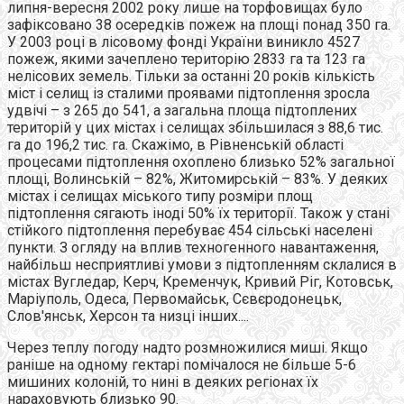
липня-вересня 2002 року лише на торфовищах було
зафіксовано 38 осередків пожеж на площі понад 350 га.
У 2003 році в лісовому фонді України виникло 4527
пожеж, якими зачеплено територію 2833 га та 123 га
нелісових земель. Тільки за останні 20 років кількість
міст і селищ із сталими проявами підтоплення зросла
удвічі – з 265 до 541, а загальна площа підтоплених
територій у цих містах і селищах збільшилася з 88,6 тис.
га до 196,2 тис. га. Скажімо, в Рівненській області
процесами підтоплення охоплено близько 52% загальної
площі, Волинській – 82%, Житомирській – 83%. У деяких
містах і селищах міського типу розміри площ
підтоплення сягають іноді 50% їх території. Також у стані
стійкого підтоплення перебуває 454 сільські населені
пункти. З огляду на вплив техногенного навантаження,
найбільш несприятливі умови з підтопленням склалися в
містах Вугледар, Керч, Кременчук, Кривий Ріг, Котовськ,
Маріуполь, Одеса, Первомайськ, Сєвєродонецьк,
Слов'янськ, Херсон та низці інших....
Через теплу погоду надто розмножилися миші. Якщо
раніше на одному гектарі помічалося не більше 5-6
мишиних колоній, то нині в деяких регіонах їх
нараховують близько 90.