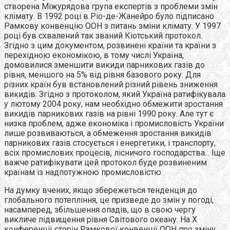
створена Міжурядова група експертів з проблеми змін
клімату. В 1992 році в Ріо-де-Жанейро було підписано
Рамкову конвенцію ООН з питань зміни клімату. У 1997
році був схвалений так званий Кіотський протокол.
Згідно з цим документом, розвинені країни та країни з
перехідною економікою, в тому числі Україна,
домовилися зменшити викиди парникових газів до
рівня, меншого на 5% від рівня базового року. Для
різних країн був встановлений різний рівень зниження
викидів. Згідно з протоколом, який Україна ратифікувала
у лютому 2004 року, нам необхідно обмежити зростання
викидів парникових газів на рівні 1990 року. Але тут є
низка проблем, адже економіка і промисловість України
лише розвиваються, а обмеження зростання викидів
парникових газів стосується і енергетики, і транспорту,
всіх промислових процесів, лісничого господарства... Іще
важче ратифікувати цей протокол буде розвиненим
країнам із надпотужною промисловістю.
На думку вчених, якщо збережеться тенденція до
глобального потепління, це призведе до змін у погоді,
насамперед, збільшення опадів, що в свою чергу
викличе підвищення рівня Світового океану. На Х
конференції сторін Рамкової конвенції ООН про зміну