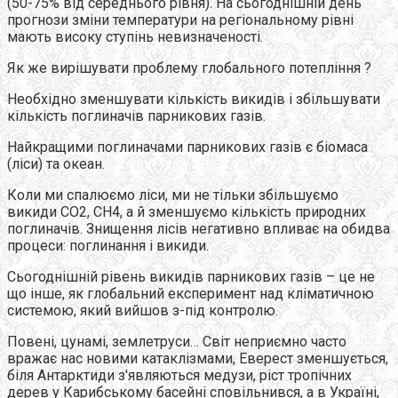
(50-75% від середнього рівня). На сьогоднішній день
прогнози зміни температури на регіональному рівні
мають високу ступінь невизначеності.
Як же вирішувати проблему глобального потепління ?
Необхідно зменшувати кількість викидів і збільшувати
кількість поглиначів парникових газів.
Найкращими поглиначами парникових газів є біомаса
(ліси) та океан.
Коли ми спалюємо ліси, ми не тільки збільшуємо
викиди СО2, СН4, а й зменшуємо кількість природних
поглиначів. Знищення лісів негативно впливає на обидва
процеси: поглинання і викиди.
Сьогоднішній рівень викидів парникових газів – це не
що інше, як глобальний експеримент над кліматичною
системою, який вийшов з-під контролю.
Повені, цунамі, землетруси… Світ неприємно часто
вражає нас новими катаклізмами, Еверест зменшується,
біля Антарктиди з'являються медузи, ріст тропічних
дерев у Карибському басейні сповільнився, а в Україні,