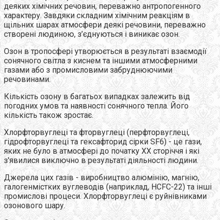
деяких хімічних речовин, переважно антропогенного
характеру. Завдяки складним хімічним реакціям в
щільних шарах атмосфери деякі речовини, переважно
створені людиною, з’єднуються і виникає озон.
Озон в тропосфері утворюється в результаті взаємодії
сонячного світла з киснем та іншими атмосферними
газами або з промисловими забруднюючими
речовинами.
Кількість озону в багатьох випадках залежить від
погодних умов та наявності сонячного тепла. Його
кількість також зростає.
Хлорфторвуглеці та фторвуглеці (перфторвуглеці,
гідрофторвуглеці та гексафторид сірки SF6) - це гази,
яких не було в атмосфері до початку ХХ сторіччя і які
з'явилися виключно в результаті діяльності людини.
Джерела цих газів - виробництво алюмінію, магнію,
галогенмістких вуглеводів (наприклад, HCFC-22) та інші
промислові процеси. Хлорфторвуглеці є руйнівниками
озонового шару.