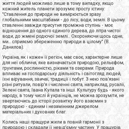
життя людей можливо лише в тому випадку, якщо
кожний житель планети зрозуміє просту істину:
"Ставлення до природи не вимірюється зразу
глобальними масштабами - до лісу, води, землі. В цьому
ставленні завжди присутня проміжна ступінь - моє
відношення до одного єдиного дерева, до літра чистої
води, до жмені родючої землі... Охороняючи щось одне,
ми... сприяємо збереженню природи в цілому" (В.
Данилов).
Україна, як і кожен її регіон, має своє, характерне лише
для неї обличчя, яке визначається природою, рельєфом,
грунтами, рослинністю, ріками та озерами. Природа
впливає на господарську діяльність і світогляд людей,
їхні вірування, звичаї, традиції і побут. З нею пов'язані
різні ритуали, повір'я і численні свята, наприклад, русалії,
Зелені свята, Івана Купала та інші. Культуру будь - якого
народу, в тому числі й українців, не можна зрозуміти, не
звертаючись до історії розвитку його взаємин з
природою - єдиним і незамінним джерелом
матеріальних і духовних благ.
Колись наші пращури жили в повній гармонії з
природою і складали її невід'ємну частину. У пращурів