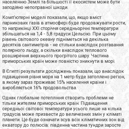
населенню Землі та більшості її екосистем може бути
заподіяно непоправної шкоди.
Комп’ютерні моделі показали, що, якщо вміст
парникових газів в атмосфері буде продовжувати рости,
то наприкінці XXI сторіччя середньорічні температури
збільшаться на 1,4 - 5,8 градуси Цельсію. При цьому
рівень світового океану підніметься на декілька
десятків сантиметрів - не стільки внаслідок розтавання
полярного льоду, а скільки внаслідок теплового
розширення верхнього прогрітого шару. Частина
приморських країн може повністю зникнути в морі.
В Єгипті результати досліджень показали, що внаслідок
підвищення рівня моря на 1 метр буде затоплено регіон,
в якому зараз проживає 15% населення країни і
виробляється 16% продовольства.
Однак глобальне потепління створить проблеми не
тільки жителям приморських країн. Підвищення
середньої світової температури усього лише на кілька
градусів може призвести до величезних змін у кліматі
планети. Це буде означати зсув всіх кліматичних зон від
екватору до полюсів: південна частина тундри заросте