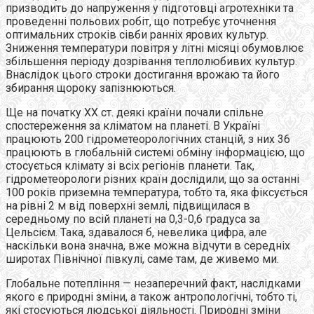
призводить до напруження у підготовці агротехніки та
проведенні польових робіт, що потребує уточнення
оптимальних строків сівби ранніх ярових культур.
Зниження температури повітря у літні місяці обумовлює
збільшення періоду дозрівання теплолюбивих культур.
Внаслідок цього строки достигання врожаю та його
збирання щороку запізнюються.
Ще на початку ХХ ст. деякі країни почали спільне
спостереження за кліматом на планеті. В Україні
працюють 200 гідрометеорологічних станцій, з них 36
працюють в глобальній системі обміну інформацією, що
стосується клімату зі всіх регіонів планети. Так,
гідрометеорологи різних країн дослідили, що за останні
100 років приземна температура, тобто та, яка фіксується
на рівні 2 м від поверхні землі, підвищилася в
середньому по всій планеті на 0,3-0,6 градуса за
Цельсієм. Така, здавалося б, невелика цифра, але
наскільки вона значна, вже можна відчути в середніх
широтах Північної півкулі, саме там, де живемо ми.
Глобальне потепління — незаперечний факт, наслідками
якого є природні зміни, а також антропологічні, тобто ті,
які стосуються людської діяльності. Природні зміни