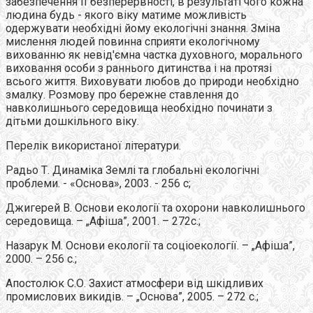
забезпечення її безперервності, в результаті чого кожна
людина будь - якого віку матиме можливість
одержувати необхідні йому екологічні знання. Зміна
мислення людей повинна сприяти екологічному
вихованню як невід'ємна частка духовного, морального
виховання особи з раннього дитинства і на протязі
всього життя. Виховувати любов до природи необхідно
змалку. Розмову про бережне ставлення до
навколишнього середовища необхідно починати з
дітьми дошкільного віку.
Перелік використаної літератури.
Радьо Т. Динаміка Землі та глобальні екологічні
проблеми. - «Основа», 2003. - 256 c;
Джигерей В. Основи екології та охорони навколишнього
середовища. – „Афіша”, 2001. – 272с.;
Назарук М. Основи екології та соціоекології. – „Афіша”,
2000. – 256 с.;
Апостолюк С.О. Захист атмосфери від шкідливих
промислових викидів. – „Основа”, 2005. – 272 с.;