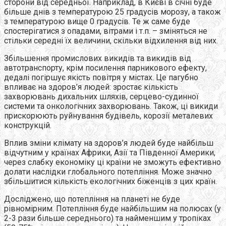
сторони від середньої. Наприклад, в Києві в січні буде
більше днів з температурою 25 градусів морозу, а також
з температурою вище 0 градусів. Те ж саме буде
спостерігатися з опадами, вітрами і т.п. – зміняться не
стільки середні їх величини, скільки відхилення від них.
Збільшення промислових викидів та викидів від
автотранспорту, крім посилення парникового ефекту,
дедалі погіршує якість повітря у містах. Це пагубно
впливає на здоров’я людей: зростає кількість
захворювань дихальних шляхів, серцево-судинної
системи та онкологічних захворювань. Також, ці викиди
прискорюють руйнування будівель, корозії металевих
конструкцій.
Вплив зміни клімату на здоров’я людей буде найбільш
відчутним у країнах Африки, Азії та Південної Америки,
через слабку економіку ці країни не зможуть ефективно
долати наслідки глобального потепління. Може значно
збільшитися кількість екологічних біженців з цих країн.
Досліджено, що потепління на планеті не буде
рівномірним. Потепління буде найбільшим на полюсах (у
2-3 рази більше середнього) та найменшим у тропіках