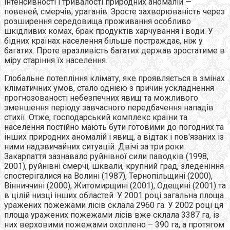
інтенсивності і тривалості природних аномалій —
повеней, смерчів, ураганів. Зросте захворюваність через
розширення середовища проживання особливо
шкідливих комах, брак продуктів харчування і води. У
бідних країнах населення більше постраждає, ніж у
багатих. Проте вразливість багатих держав зростатиме в
міру старіння їх населення.
Глобальне потепління клімату, яке проявляється в змінах
кліматичних умов, стало однією з причин ускладнення
прогнозованості небезпечних явищ та можливого
зменшення періоду завчасного передбачення нападів
стихії. Отже, господарський комплекс країни та
населення постійно мають бути готовими до погодних та
інших природних аномалій і явищ, а відтак і пов'язаних із
ними надзвичайних ситуацій. Двічі за три роки
Закарпаття зазнавало руйнівної сили паводків (1998,
2001), руйнівні смерчі, шквали, крупний град, зледеніння
спостерігалися на Волині (1987), Тернопільщині (2000),
Вінниччині (2000), Житомирщині (2001), Одещині (2001) та
в цілій низці інших областей. У 2001 році загальна площа
уражених пожежами лісів склала 2960 га. У 2002 році ця
площа уражених пожежами лісів вже склала 3387 га, із
них верховими пожежами охоплено – 390 га, а протягом