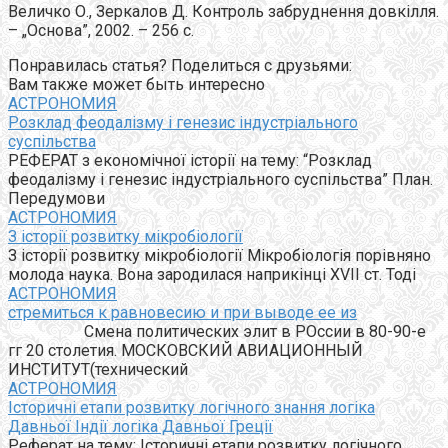
Величко О., Зеркалов Д. Контроль забруднення довкілля.
– „Основа”, 2002. – 256 с.
Понравилась статья? Поделиться с друзьями:
Вам также может быть интересно
АСТРОНОМИЯ
Розклад феодалізму і генезис індустріального
суспільства
РЕФЕРАТ з економічної історії на тему: “Розклад
феодалізму і генезис індустріального суспільства” План.
Передумови
АСТРОНОМИЯ
З історії розвитку мікробіології
З історії розвитку мікробіології Мікробіологія порівняно
молода наука. Вона зародилася наприкінці XVII ст. Тоді
АСТРОНОМИЯ
стремиться к равновесию и при выводе ее из
Смена политических элит в РОссии в 80-90-е
гг 20 столетия. МОСКОВСКИЙ АВИАЦИОННЫЙ
ИНСТИТУТ(технический
АСТРОНОМИЯ
Історичні етапи розвитку логічного знання логіка
Давньої Індії логіка Давньої Греції
Реферат на тему: Історичні етапи розвитку логічного