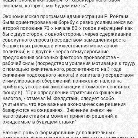
системы, которую мы будем иметь” .
Экономическая программа администрации Р. Рейгана
была ориентирована на борьбу с резко усилившейся во
второй половине 70-х начале 80-х годов инфляцией как
бы с двух сторон: с одной стороны, через сдерживание
совокупного спроса (посредством замедления роста
бюджетных расходов и ужесточения монетарной
политики) и, с другой - через стимулирование
предложения основных факторов производства -
рабочей силы (посредством усиления мотивации к труду
с помощью значительного, рассчитанного на 3 года
снижения подоходного налога) и капитала (посредством
стимулирования сбережений, понижения налога на
прибыль, ускорения амортизации стоимости основных
фондов) . “При определении стратегии сокращения
налогов, - отмечал М. Фелдстайн, следует особо
учитывать, что все важные экономические решения
базируются на ожиданиях... Значение имеют не
налоговые ставки в момент принятия решений, а
ожидаемые в будущем ставки” .
Важную роль в формировании дополнительных