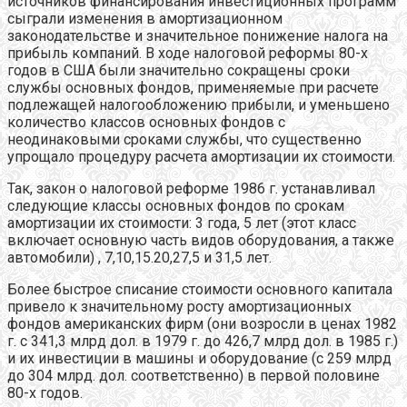
источников финансирования инвестиционных программ
сыграли изменения в амортизационном
законодательстве и значительное понижение налога на
прибыль компаний. В ходе налоговой реформы 80-х
годов в США были значительно сокращены сроки
службы основных фондов, применяемые при расчете
подлежащей налогообложению прибыли, и уменьшено
количество классов основных фондов с
неодинаковыми сроками службы, что существенно
упрощало процедуру расчета амортизации их стоимости.
Так, закон о налоговой реформе 1986 г. устанавливал
следующие классы основных фондов по срокам
амортизации их стоимости: 3 года, 5 лет (этот класс
включает основную часть видов оборудования, а также
автомобили) , 7,10,15.20,27,5 и 31,5 лет.
Более быстрое списание стоимости основного капитала
привело к значительному росту амортизационных
фондов американских фирм (они возросли в ценах 1982
г. с 341,3 млрд дол. в 1979 г. до 426,7 млрд дол. в 1985 г.)
и их инвестиции в машины и оборудование (с 259 млрд
до 304 млрд. дол. соответственно) в первой половине
80-х годов.