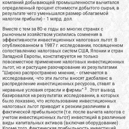
компаний добывающей промышленности вычитался
определенный процент стоимости добытого сырья, в
результате чего уменьшался размер облагаемой
налогом прибыли) - 1 млрд. дол.
Вместе с тем за 80-е годы во многих странах с
рыночным хозяйством усилились сомнения в
эффективности инвестиционных налоговых льгот. В
опубликованном в 1987 г. исследовании, посвященном
сопоставлению налоговых систем США, Японии и стран
Западной Европы, констатируется не только
повсеместное применение налоговых инвестиционных
льгот, но и растущее разочарование их результатами.
“Широко распространено мнение, - отмечается в
исследовании, -что эти льготы вносят дисбаланс в
распределение инвестиционных ресурсов, ставят в
3
неравные условия отрасли и фирмы”
. Этот вывод
базировался на результатах исследовании, в которых
было показано, что использование инвестиционных
налоговых льгот приводит к резким различиям в
фактической прибыльности (т.е. после вычета налогов с
учетом инвестиционных льгот) инвестиций в различные
виды капитальных активов (включая оборудование) .
Кроме того, фактическая прибыльность инвестиций