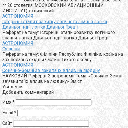
гг 20 столетия. МОСКОВСКИЙ АВИАЦИОННЫЙ
ИНСТИТУТ(технический
АСТРОНОМИЯ
Історичні етапи розвитку логічного знання логіка
Давньої Індії логіка Давньої Греції
Реферат на тему: Історичні етапи розвитку логічного
знання: логіка Давньої Індії, логіка Давньої Греції
АСТРОНОМИЯ
Філіпіни
Реферат на тему: Філіпіни Республіка Філіпіни, країна на
архіпелазі в східній частині Тихого океану
АСТРОНОМИЯ
Сонячно-Земні зв язки та їх вплив на людину
НАУКОВИЙ Реферат З астрономії Тема: «Сонячно-Земні
зв’язки та їх вплив на людину» Зміст
Уведення.........................................................................
Добавить комментарий
Имя
*
Email
*
Сайт