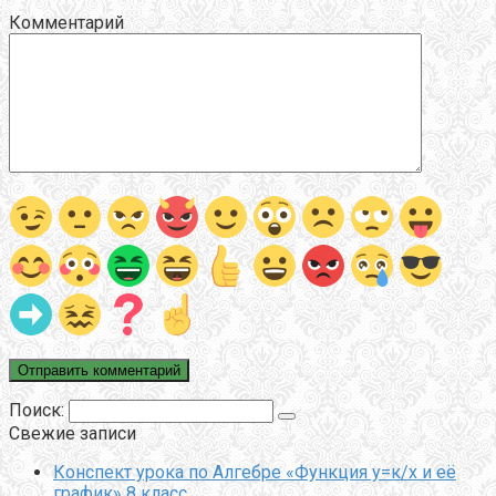
Комментарий
Поиск:
Свежие записи
Конспект урока по Алгебре «Функция у=к/х и её
график» 8 класс