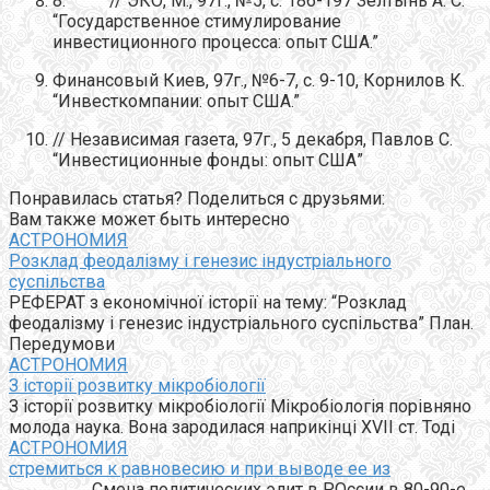
8. // ЭКО, М., 97г., №5, с. 186-197 Зелтынь А. С.
“Государственное стимулирование
инвестиционного процесса: опыт США.”
Финансовый Киев, 97г., №6-7, с. 9-10, Корнилов К.
“Инвесткомпании: опыт США.”
// Независимая газета, 97г., 5 декабря, Павлов С.
“Инвестиционные фонды: опыт США”
Понравилась статья? Поделиться с друзьями:
Вам также может быть интересно
АСТРОНОМИЯ
Розклад феодалізму і генезис індустріального
суспільства
РЕФЕРАТ з економічної історії на тему: “Розклад
феодалізму і генезис індустріального суспільства” План.
Передумови
АСТРОНОМИЯ
З історії розвитку мікробіології
З історії розвитку мікробіології Мікробіологія порівняно
молода наука. Вона зародилася наприкінці XVII ст. Тоді
АСТРОНОМИЯ
стремиться к равновесию и при выводе ее из
Смена политических элит в РОссии в 80-90-е