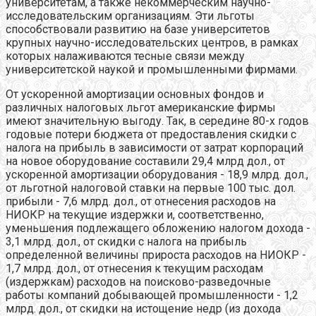
университетам, а также некоммерческим научно-
исследовательским организациям. Эти льготы
способствовали развитию на базе университетов
крупных научно-исследовательских центров, в рамках
которых налаживаются тесные связи между
университетской наукой и промышленными фирмами.
От ускоренной амортизации основных фондов и
различных налоговых льгот американские фирмы
имеют значительную выгоду. Так, в середине 80-х годов
годовые потери бюджета от предоставления скидки с
налога на прибыль в зависимости от затрат корпораций
на новое оборудование составили 29,4 млрд дол., от
ускоренной амортизации оборудования - 18,9 млрд. дол.,
от льготной налоговой ставки на первые 100 тыс. дол.
прибыли - 7,6 млрд. дол., от отнесения расходов на
НИОКР на текущие издержки и, соответственно,
уменьшения подлежащего обложению налогом дохода -
3,1 млрд. дол., от скидки с налога на прибыль
определенной величины прироста расходов на НИОКР -
1,7 млрд. дол., от отнесения к текущим расходам
(издержкам) расходов на поисково-разведочные
работы компаний добывающей промышленности - 1,2
млрд. дол., от скидки на истощение недр (из дохода