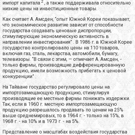
2
импорт капитала
, а также поддерживала относительно
низкие цены на инвестиционные товары.
Как считает А. Амсден, “опыт Южной Кореи показывает,
что экономическое развитие зависит от способности
государства создавать ценовые диспропорции,
стимулирующие экономическую активность в
направлении инвестирования” . В 1986 г. в Южной Корее
государство контролировало цены на 110 товаров,
включая газ, сталь, лекарства, автомобили, бумагу,
телевизоры. “В связи с этим, — отмечает А. Амсден, -
только фирмы, производящие дифференцированную
продукцию, имели возможность прибегать к ценовой
конкуренции” .
На Тайване государство регулировало цены на
импортозамещающую продукцию, стимулируя
производящие ее местные фирмы понижать издержки.
Так, если в 1960 г. местную импортозамещающую
продукцию разрешалось продавать по ценам на 25%
выше среднемировых, то в 1964 г. - только на 15%, в
1968 г. - на 10% и в 1973 г. - на 5%.
Представление о масштабах воздействия государства