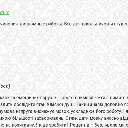
тно!
чинения, дипломные работы. Все для школьников и студен
ості)
ь та емоційних порухів. Просто вчимося жити з ними, незал
вадить дослідити стан власної душі. Такий аналіз допевне п
умова напруга виснажує мозок, ускладнює його роботу. І я
чиною більшості захворювань. Отже, дати мозку вчасно від
ію на позитивну. Як це зробити? Рецептів – безліч, але ми 