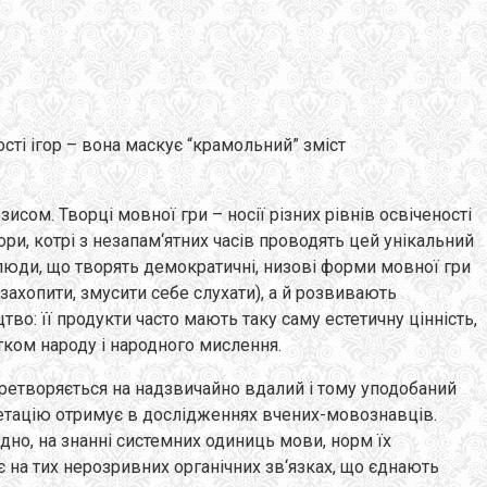
ті ігор – вона маскує “крамольний” зміст
исом. Творці мовної гри – носії різних рівнів освіченості
тори, котрі з незапам‘ятних часів проводять цей унікальний
 люди, що творять демократичні, низові форми мовної гри
захопити, змусити себе слухати), а й розвивають
о: її продукти часто мають таку саму естетичну цінність,
тком народу і народного мислення.
перетворяється на надзвичайно вдалий і тому уподобаний
рпретацію отримує в дослідженнях вчених-мовознавців.
дно, на знанні системних одиниць мови, норм їх
 на тих нерозривних органічних зв‘язках, що єднають