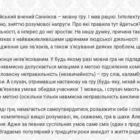
кий вчений Санніков – мовну гру. І мав рацію. Інтелектуа
ю, зняттю розумової напруги. Про які правила тут йдеться?
ності, а інтерес до неї зростає. На нашу думку, причина так
‘язках з найваживливішими царинами людської діяльності:
дження цих зв‘язків, а також з‘ясування деяких проблем, 
 кінця незв‘ясованим. У будь якому разі мовна гра не підпа
 і навмисно допускається мовцями з метою підсилення коміч
овесну неправильність (незвичайність) – гру слів, каламб
и. А слухач, отримавши настанову на гру (будь-яку, нехай н
в‘язкова умова: обидва учасники: 1 мовець, і слухач мають
метою (оскільки тільки навмисна неправільність викличе ба
иді гри, намагається самоутвердитися, розважити себе і сп
 компетенції вищої розумової, як, скажемо, гра в шахи. Ал
я. Адже за певних суспільних умов саме сміх (один з прод
адаємо популярний у тридцяти роки анекдот з життя радянс