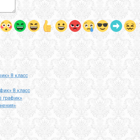
фик» 8 класс
афик» 8 класс
ё график»
внения»