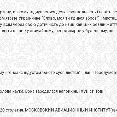
ну, в якому відчувається деяка фривольність і навіть лег
пам’ятаєте Україничне “Слово, моя ти єдиная зброє”) і мист
всім через свою дотичність до найцікавіших реалій життя,
находити цікаве у звичайному, неординарне у буденному, щ
а
му і генезис індустріального суспільства” План. Передумов
олода наука. Вона зародилася наприкінці XVII ст. Тоді
20 столетия. МОСКОВСКИЙ АВИАЦИОННЫЙ ИНСТИТУТ(тех