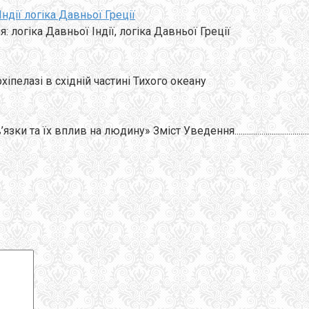
ндії логіка Давньої Греції
: логіка Давньої Індії, логіка Давньої Греції
рхіпелазі в східній частині Тихого океану
людину» Зміст Уведення......................................................