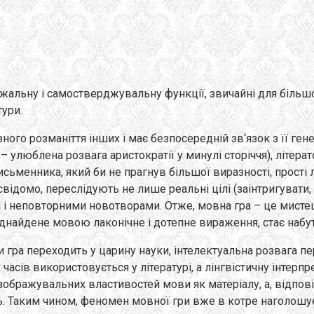
альну і самостверджувальну функції, звичайні для більшос
ури.
го розманіття інших і має безпосередній зв‘язок з її генез
 – улюблена розвага аристократії у минулі сторіччя), літера
исьменника, який би не прагнув більшої виразності, прості
відомо, переслідують не лише реальні цілі (заінтригувати, 
 неповторними новотворами. Отже, мовна гра – це мистецтв
віднайдене мовою лаконічне і дотепне вираження, стає набу
ли гра переходить у царину науки, інтелектуальна розвага 
 часів використовується у літературі, а лінгвістичну інте
зображувальних властивостей мови як матеріалу, а, відпові
ць. Таким чином, феномен мовної гри вже в котре наголошує