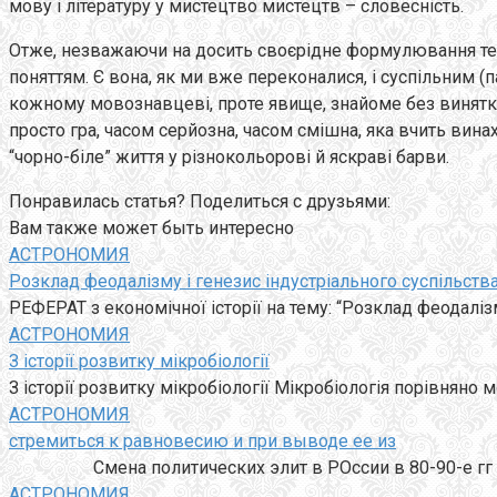
мову і літературу у мистецтво мистецтв – словесність.
Отже, незважаючи на досить своєрідне формулювання термі
поняттям. Є вона, як ми вже переконалися, і суспільним (
кожному мовознавцеві, проте явище, знайоме без винятку 
просто гра, часом серйозна, часом смішна, яка вчить ви
“чорно-біле” життя у різнокольорові й яскраві барви.
Понравилась статья? Поделиться с друзьями:
Вам также может быть интересно
АСТРОНОМИЯ
Розклад феодалізму і генезис індустріального суспільств
РЕФЕРАТ з економічної історії на тему: “Розклад феодаліз
АСТРОНОМИЯ
З історії розвитку мікробіології
З історії розвитку мікробіології Мікробіологія порівняно м
АСТРОНОМИЯ
стремиться к равновесию и при выводе ее из
Смена политических элит в РОссии в 80-90-е гг 
АСТРОНОМИЯ