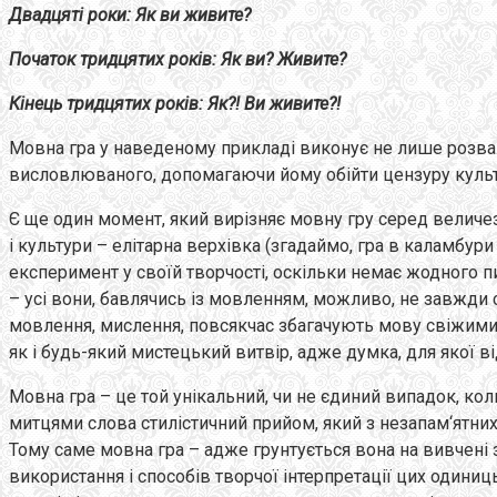
Двадцяті роки: Як ви живите?
Початок тридцятих років: Як ви? Живите?
Кінець тридцятих років: Як?! Ви живите?!
Мовна гра у наведеному прикладі виконує не лише розваж
висловлюваного, допомагаючи йому обійти цензуру культ
Є ще один момент, який вирізняє мовну гру серед величезно
і культури – елітарна верхівка (згадаймо, гра в каламбури
експеримент у своїй творчості, оскільки немає жодного п
– усі вони, бавлячись із мовленням, можливо, не завжди с
мовлення, мислення, повсякчас збагачують мову свіжими і
як і будь-який мистецький витвір, адже думка, для якої 
Мовна гра – це той унікальний, чи не єдиний випадок, ко
митцями слова стилістичний прийом, який з незапам‘ятних
Тому саме мовна гра – адже грунтується вона на вивчені 
використання і способів творчої інтерпретації цих одини