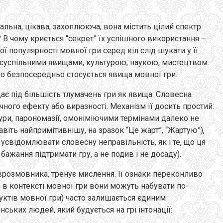
льна, цікава, захоплююча, вона містить цілий спектр
 В чому криється “секрет” їх успішного використання –
ої популярності мовної гри серед кіл слід шукати у її
 суспільними явищами, культурою, наукою, мистецтвом.
що безпосередньо стосується явища мовної гри.
дає під більшість тлумачень гри як явища. Словесна
ного ефекту або виразності. Механізм її досить простий:
ури, парономазії, омоніміючими термінами далеко не
авіть найпримітивнішу, на зразок “Це жарт”, “Жартую”),
 усвідомлювати словесну неправільність, як і те, що ця
жання підтримати гру, а не подив і не досаду).
іврозмовника, тренує мислення. Ії ознаки переконливо
е в контексті мовної гри вони можуть набувати по-
уктів мовної гри) часто залишається єдиним
ьких людей, який будується на грі інтонації: