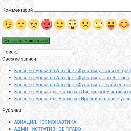
Комментарий
Поиск:
Свежие записи
Конспект урока по Алгебре «Функция у=к/х и её гра
Конспект урока по Алгебре «Функция у=к:х» 8 класс
Конспект урока по Алгебре «Функция y = k/x и её гр
Конспект урока для 7 класса «Линейная функция и е
Конспект урока для 8 класса «Иррациональные ура
Рубрики
АВИАЦИЯ, КОСМОНАВТИКА
АДМИНИСТРАТИВНОЕ ПРАВО