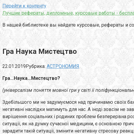
Перейти к контенту
Лучшие рефераты, дипломные, курсовые работы - беспла
В нашей библиотеке вы найдете курсовые, рефераты и со
Гра Наука Мистецтво
22.01.2019
Рубрика:
АСТРОНОМИЯ
Гра…Наука…Мистецтво?
(
універсалізм поняття мовної гри у світі її поліфункціональн
Здебільшого ми не задумуємося над причинамю своїх бажан
негативні наслідки матимуть для нас. А іноді зовсім не за
вирішення соціальних і родиних проблем безперервна роз
ситуації, як на думку сучасної медицини, є основною при
зарадити такій ситуації, змінити негативну стресову реакц