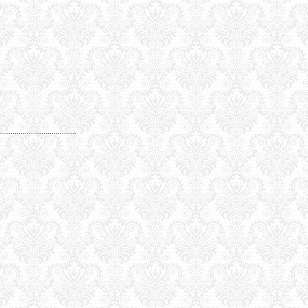
...................