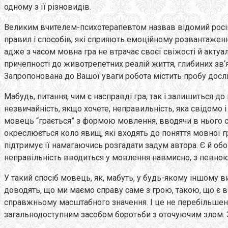
одному з її різновидів.
Великим вчителем-психотерапевтом назвав відомий російсь
правил і способів, які сприяють емоційному розвантаженн
адже з часом мовна гра не втрачає своєї свіжості й актуаль
причепності до животрепетних реалій життя, глибиних зв
Запропонована до Вашої уваги робота містить пробу дослі
Мабудь, питання, чим є насправді гра, так і залишиться до
незвичайність, якщо хочете, неправильність, яка свідомо
мовець “грається” з формою мовлення, вводячи в нього сл
окреслюється коло явищ, які входять до поняття мовної гр
підтримує її намагаючись розгадати задум автора. Є й обо
неправільність вводиться у мовлення навмисно, з певною 
У такий спосіб мовець, як, мабуть, у будь-якому іншому в
доводять, що ми маємо справу саме з грою, такою, що є в
справжньому масштабного значення. І це не перебільшенн
загальнодоступним засобом боротьби з оточуючим злом. Зг