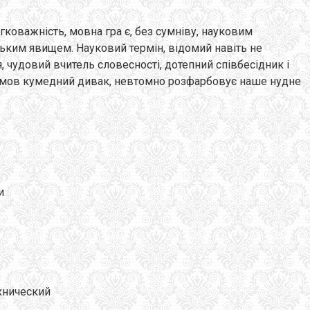
коважність, мовна гра є, без сумніву, науковим
ецьким явищем. Науковий термін, відомий навіть не
 чудовий вчитель словесності, дотепний співбесідник і
о, мов кумедний дивак, невтомно розфарбовує наше нудне
и
нический