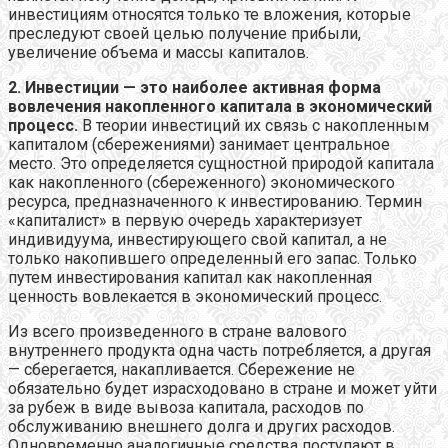
инвестициям относятся только те вложения, которые
преследуют своей целью получение прибыли,
увеличение объема и массы капиталов.
2. Инвестиции — это наиболее активная форма
вовлечения накопленного капитала в экономический
процесс.
В теории инвестиций их связь с накопленным
капиталом (сбережениями) занимает центральное
место. Это определяется сущностной природой капитала
как накопленного (сбереженного) экономического
ресурса, предназначенного к инвестированию. Термин
«капиталист» в первую очередь характеризует
индивидуума, инвестирующего свой капитал, а не
только накопившего определенный его запас. Только
путем инвестирования капитал как накопленная
ценность вовлекается в экономический процесс.
Из всего произведенного в стране валового
внутреннего продукта одна часть потребляется, а другая
— сберегается, накапливается. Сбережение не
обязательно будет израсходовано в стране и может уйти
за рубеж в виде вывоза капитала, расходов по
обслуживанию внешнего долга и других расходов.
Одновременно аналогичные средства поступают в