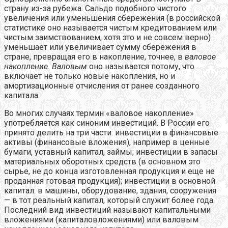
страну из-за рубежа. Сальдо подобного чистого
увеличения или уменьшения сбережения (в российской
статистике оно называется чистым кредитованием или
чистым заимствованием, хотя это и не совсем верно)
уменьшает или увеличивает сумму сбережения в
стране, превращая его в накопление, точнее, в
валовое
накопление. Валовым
оно называется потому, что
включает не только новые накопления, но и
амортизационные отчисления от ранее созданного
капитала.
Во многих случаях термин «валовое накопление»
употребляется как синоним инвестиций. В России его
принято делить на три части: инвестиции в финансовые
активы (финансовые вложения), например в ценные
бумаги, уставный капитал, займы; инвестиции в запасы
материальных оборотных средств (в основном это
сырье, не до конца изготовленная продукция и еще не
проданная готовая продукция); инвестиции в основной
капитал: в машины, оборудование, здания, сооружения
— в тот реальный капитал, который служит более года.
Последний вид инвестиций называют капитальными
вложениями (капиталовложениями) или валовым