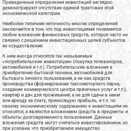
Приведенные определения инвестиций наглядно
демонстрируют отсутствие единой трактовки этой
экономической категории.
Наиболее типичная неточность многих определений
заключается в том, что под инвестициями понимается
любое вложение финансовых средств, которое часто не
связано с решением инвестиционных целей субъектов
их осуществления.
К ним иногда относятся так называемые
«потребительские инвестиции» (покупка телевизоров,
автомобилей и т.п.). Потребительские вложения в
приобретение бытовой техники, автомобилей для
бытового личного пользования, а не как средств
производства (формирование таксомоторного парка,
создание коммерческого центра прачечных услуг и т.п.),
квартир и дач для проживания, а не для сдачи в наем
или аренду за плату, приносящую прибыль, и т.п. по
своему экономическому содержанию к инвестициям не
относятся, а являются вложением средств в предметы и
объекты долговременного пользования. Данные
вложения средств могут считаться инвестированием, но
при условии, что приобретаемое имущество