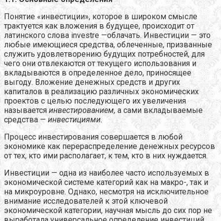
Понятие «инвестиции», которое в широком смысле
трактуется как вложения в будущее, происходит от
латинского слова investre —облачать. Инвестиции — это
любые имеющиеся средства, облеченные, призванные
служить удовлетворению будущих потребностей, для
чего они отвлекаются от текущего использования и
вкладываются в определенное дело, приносящее
выгоду. Вложение денежных средств и других
капиталов в реализацию различных экономических
проектов с целью последующего их увеличения
называется
инвестированием,
а сами вкладываемые
средства —
инвестициями.
Процесс инвестирования совершается в любой
экономике как перераспределение денежных ресурсов
от тех, кто ими располагает, к тем, кто в них нуждается.
Инвестиции — одна из наиболее часто используемых в
экономической системе категорий как на макро-, так и
на микроуровне. Однако, несмотря на исключительное
внимание исследователей к этой ключевой
экономической категории, научная мысль до сих пор не
выработала универсальное определение инвестиций,