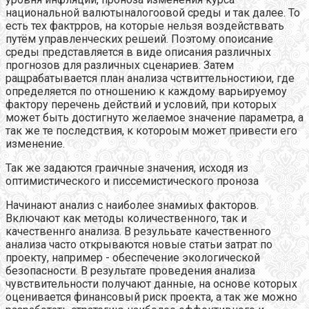
национальной валютыналогоовой среды и так далее. То
есть тех фактрров, на которые нельзя воздействвать
путём управленческих решеий. Поэтому опоисание
среды представляется в виде описания различных
прогнозов для различных сценариев. Затем
ращрабатывается план анализа чствиттельностиюи, где
определяется по отношению к каждому варьируемоу
фактору перечень действий и условий, при которых
может быть достигнуто желаемое значение параметра, а
так же те последствия, к котороым может привести его
изменение.
Так же задаются граичные значения, исходя из
оптимистического и писсемистического проноза
Начинают анализ с наиболее знамиых факторов.
Включают как методы количественного, так и
качественнго анализа. В резулььате качественного
анализа часто открываются новые статьи затрат по
проекту, например - обеспечение экологической
безопасности. В результате проведения анализа
чувствительности получают данные, на основе которых
оценивается финансовый риск проекта, а так же можно