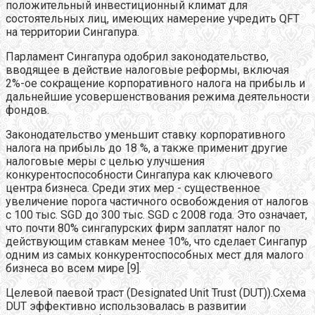
положительный инвестиционный климат для
состоятельных лиц, имеющих намерение учредить QFT
на территории Сингапура.
Парламент Сингапура одобрил законодательство,
вводящее в действие налоговые реформы, включая
2%-ое сокращение корпоративного налога на прибыль и
дальнейшие усовершенствования режима деятельности
фондов.
Законодательство уменьшит ставку корпоративного
налога на прибыль до 18 %, а также применит другие
налоговые меры с целью улучшения
конкурентоспособности Сингапура как ключевого
центра бизнеса. Среди этих мер - существенное
увеличение порога частичного освобождения от налогов
с 100 тыс. SGD до 300 тыс. SGD с 2008 года. Это означает,
что почти 80% сингапурских фирм заплатят налог по
действующим ставкам менее 10%, что сделает Сингапур
одним из самых конкурентоспособных мест для малого
бизнеса во всем мире [9].
Целевой паевой траст (Designated Unit Trust (DUT)).Схема
DUT эффективно использовалась в развитии