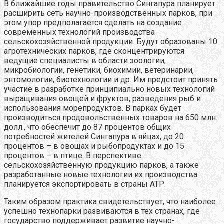
В ближайшие годы правительство Сингапура планирует
расширить сеть научно-производственных парков, при
этом упор предполагается сделать на создание
современных технологий производства
сельскохозяйственной продукции. Будут образованы 10
агротехнических парков, где сконцентрируются
ведущие специалисты в области зоологии,
микробиологии, генетики, биохимии, ветеринарии,
энтомологии, биотехнологии и др. Им предстоит принять
участие в разработке принципиально новых технологий
выращивания овощей и фруктов, разведения рыб и
использования морепродуктов. В парках будет
производиться продовольственных товаров на 650 млн.
долл., что обеспечит до 87 процентов общих
потребностей жителей Сингапура в яйцах, до 20
процентов – в овощах и рыбопродуктах и до 15
процентов – в птице. В перспективе
сельскохозяйственную продукцию парков, а также
разработанные новые технологии их производства
планируется экспортировать в страны АТР.
Таким образом практика свидетельствует, что наиболее
успешно технопарки развиваются в тех странах, где
государство поддерживает развитие научно-