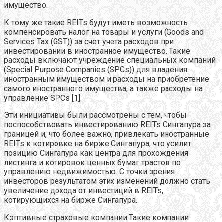
имущество.
К тому же такие REITs будут иметь возможность
компенсировать налог на товары и услуги (Goods and
Services Tax (GST)) за счет учета расходов при
инвестировании в иностранное имущество. Такие
расходы включают учреждение специальных компаний
(Special Purpose Companies (SPCs)) для владения
иностранным имуществом и расходы на приобретение
самого иностранного имущества, а также расходы на
управление SPCs [1].
Эти инициативы были рассмотрены с тем, чтобы
поспособствовать инвестированию REITs Сингапура за
границей и, что более важно, привлекать иностранные
REITs к котировке на бирже Сингапура, что усилит
позицию Сингапура как центра для прохождения
листинга и котировок ценных бумаг трастов по
управлению недвижимостью. С точки зрения
инвесторов результатом этих изменений должно стать
увеличение дохода от инвестиций в REITs,
котирующихся на бирже Сингапура.
Кэптивные страховые компании.Такие компании