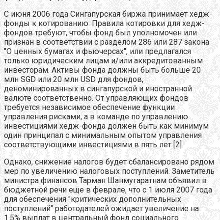
С июня 2006 года Сингапурская биржа принимает хедж-
фонды к котированию. Правила котировки для хедж-
фондов требуют, чтобы фонд был уполномочен или
признан в соответствии с разделом 286 или 287 закона
"О ценных бумагах и фьючерсах", или предлагался
только юридическим лицам и/или аккредитованным
инвесторам. Активы фонда должны быть больше 20
млн SGD или 20 млн USD для фондов,
деноминированных в сингапурской и иностранной
валюте соответственно. От управляющих фондов
требуется независимое обеспечение функции
управления рисками, а в команде по управлению
инвестициями хедж-фонда должен быть как минимум
один принципал с минимальным опытом управления
соответствующими инвестициями в пять лет [2].
Однако, снижение налогов будет сбалансировано рядом
мер по увеличению налоговых поступлений. Заметитель
министра финансов Тарман Шанмугаратнам объявил в
бюджетной речи еще в феврале, что с 1 июля 2007 года
для обеспечения "критических дополнительных
поступлений" работодателей ожидает увеличение на
1.5% выплат в центральный фонд социального