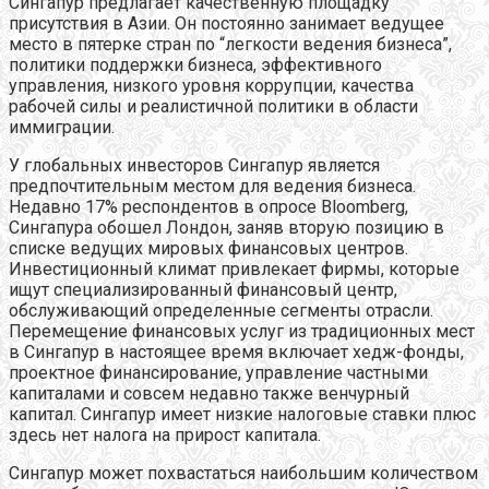
Сингапур предлагает качественную площадку
присутствия в Азии. Он постоянно занимает ведущее
место в пятерке стран по “легкости ведения бизнеса”,
политики поддержки бизнеса, эффективного
управления, низкого уровня коррупции, качества
рабочей силы и реалистичной политики в области
иммиграции.
У глобальных инвесторов Сингапур является
предпочтительным местом для ведения бизнеса.
Недавно 17% респондентов в опросе Bloomberg,
Сингапура обошел Лондон, заняв вторую позицию в
списке ведущих мировых финансовых центров.
Инвестиционный климат привлекает фирмы, которые
ищут специализированный финансовый центр,
обслуживающий определенные сегменты отрасли.
Перемещение финансовых услуг из традиционных мест
в Сингапур в настоящее время включает хедж-фонды,
проектное финансирование, управление частными
капиталами и совсем недавно также венчурный
капитал. Сингапур имеет низкие налоговые ставки плюс
здесь нет налога на прирост капитала.
Сингапур может похвастаться наибольшим количеством