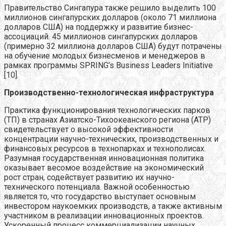
Правительство Сингапура также решило выделить 100
миллионов сингапурских долларов (около 71 миллиона
долларов США) на поддержку и развитие бизнес-
ассоциаций. 45 миллионов сингапурских долларов
(примерно 32 миллиона долларов США) будут потрачены
на обучение молодых бизнесменов и менеджеров в
рамках программы SPRING’s Business Leaders Initiative
[10].
Производственно-технологическая инфраструктура
Практика функционирования технологических парков
(ТП) в странах Азиатско-Тихоокеанского региона (АТР)
свидетельствует о высокой эффективности
концентрации научно-технических, производственных и
финансовых ресурсов в технопарках и технополисах.
Разумная государственная инновационная политика
оказывает весомое воздействие на экономический
рост стран, содействует развитию их научно-
технического потенциала. Важной особенностью
является то, что государство выступает основным
инвестором наукоемких производств, а также активным
участником в реализации инновационных проектов.
Ускоренный процесс коммерциализации научных