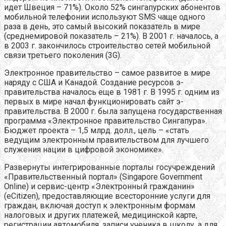
идет Швеция – 71%). Около 52% сингапурских абонентов
мобильной телефонии используют SMS чаще одного
раза в день, это самый высокий показатель в мире
(среднемировой показатель – 21%). В 2001 г. началось, а
в 2003 г. закончилось строительство сетей мобильной
связи третьего поколения (3G).
Электронное правительство – самое развитое в мире
наряду с США и Канадой. Создание ресурсов э-
правительства началось еще в 1981 г. В 1995 г. одним из
первых в мире начал функционировать сайт э-
правительства. В 2000 г. была запущена государственная
программа «Электронное правительство Сингапура».
Бюджет проекта – 1,5 млрд. долл., цель – «стать
ведущим электронным правительством для лучшего
служения нации в цифровой экономике».
Развернуты интегрированные порталы госучреждений
«Правительственный портал» (Singapore Government
Online) и сервис-центр «Электронный гражданин»
(eCitizen), предоставляющие всесторонние услуги для
граждан, включая доступ к электронным формам
налоговых и других платежей, медицинской карте,
регистрации автомобиля, записи ученика в школу, а для