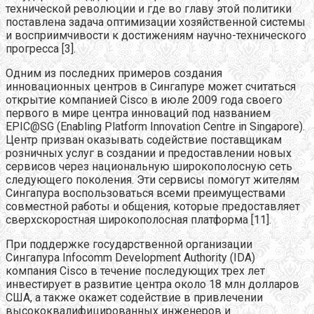
технической революции и где во главу этой политики
поставлена задача оптимизации хозяйственной системы
и восприимчивости к достижениям научно-технического
прогресса [3].
Одним из последних примеров создания
инновационных центров в Сингапуре может считаться
открытие компанией Cisco в июле 2009 года своего
первого в мире центра инноваций под названием
EPIC@SG (Enabling Platform Innovation Centre in Singapore).
Центр призван оказывать содействие поставщикам
розничных услуг в создании и предоставлении новых
сервисов через национальную широкополосную сеть
следующего поколения. Эти сервисы помогут жителям
Сингапура воспользоваться всеми преимуществами
совместной работы и общения, которые предоставляет
сверхскоростная широкополосная платформа [11].
При поддержке государственной организации
Сингапура Infocomm Development Authority (IDA)
компания Cisco в течение последующих трех лет
инвестирует в развитие центра около 18 млн долларов
США, а также окажет содействие в привлечении
высококвалифицированных инженеров и