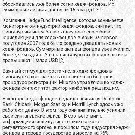
обосновались уже более сотни хедж-фондов. Их
суммарные активы достигли 16.5 млрд USD.
Компания HedgeFund Intelligence, которая занимается
мониторингом индустрии хедж-фондов, считает, что
Сингапур является более конкурентоспособной
юрисдикцией для хедж-фондов в Азии. За первое
полугодие 2007 года было создано двадцать новых
хедж-фондов. Суммарные активы фондов увеличились
более, чем вдвое. У пяти сингапурских фондов активы
превышают 1 млрд USD [2].
Важный стимул для роста числа хедж-фондов в
Сингапуре заключается в относительно быстрой
процедуре регистрации. Многие управляющие хедж-
фондов считают этот фактор наиболее решающим.
В секторе хедж-фондов недавно появился Deutsche
Bank. Citibank, Morgan Stanley и Merrill Lynch здесь уже
работают давно. В этом году они значительно усилили
свои сингапурские офисы. В соответствии с
информацией сингапурского финансового
регуляторного органа, в прошлом году индустрия хедж-
фондов в городе-государстве выросла на 76%.