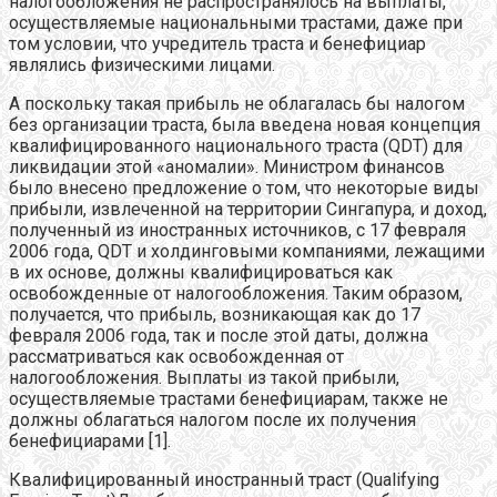
налогообложения не распространялось на выплаты,
осуществляемые национальными трастами, даже при
том условии, что учредитель траста и бенефициар
являлись физическими лицами.
А поскольку такая прибыль не облагалась бы налогом
без организации траста, была введена новая концепция
квалифицированного национального траста (QDT) для
ликвидации этой «аномалии». Министром финансов
было внесено предложение о том, что некоторые виды
прибыли, извлеченной на территории Сингапура, и доход,
полученный из иностранных источников, с 17 февраля
2006 года, QDT и холдинговыми компаниями, лежащими
в их основе, должны квалифицироваться как
освобожденные от налогообложения. Таким образом,
получается, что прибыль, возникающая как до 17
февраля 2006 года, так и после этой даты, должна
рассматриваться как освобожденная от
налогообложения. Выплаты из такой прибыли,
осуществляемые трастами бенефициарам, также не
должны облагаться налогом после их получения
бенефициарами [1].
Квалифицированный иностранный траст (Qualifying