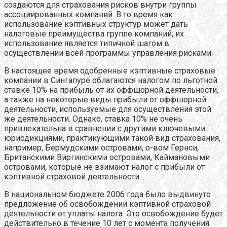
создаются для страхования рисков внутри группы
ассоциированных компаний. В то время как
использование кэптивных структур может дать
налоговые преимущества группе компаний, их
использование является типичной шагом в
осуществлении всей программы управления рисками.
В настоящее время одобренные кэптивные страховые
компании в Сингапуре облагаются налогом по льготной
ставке 10% на прибыль от их оффшорной деятельности,
а также на некоторые виды прибыли от оффшорной
деятельности, используемые для осуществления этой
же деятельности. Однако, ставка 10% не очень
привлекательна в сравнении с другими ключевыми
юрисдикциями, практикующими такой вид страхования,
например, Бермудскими островами, о-вом Гернси,
Британскими Виргинскими островами, Каймановыми
островами, которые не взимают налог с прибыли от
кэптивной страховой деятельности.
В национальном бюджете 2006 года было выдвинуто
предложение об освобождении кэптивной страховой
деятельности от уплаты налога. Это освобождение будет
действительно в течение 10 лет с момента получения