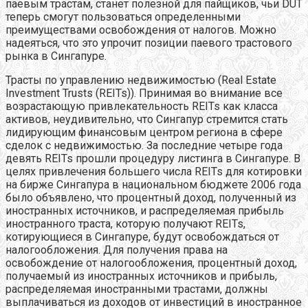
паевым трастам, станет полезной для пайщиков, чьи DUT
теперь смогут пользоваться определенными
преимуществами освобождения от налогов. Можно
надеяться, что это упрочит позиции паевого трастового
рынка в Сингапуре.
Трасты по управлению недвижимостью (Real Estate
Investment Trusts (REITs)). Принимая во внимание все
возрастающую привлекательность REITs как класса
активов, неудивительно, что Сингапур стремится стать
лидирующим финансовым центром региона в сфере
сделок с недвижимостью. За последние четыре года
девять REITs прошли процедуру листинга в Сингапуре. В
целях привлечения большего числа REITs для котировки
на бирже Сингапура в национальном бюджете 2006 года
было объявлено, что процентный доход, полученный из
иностранных источников, и распределяемая прибыль
иностранного траста, которую получают REITs,
котирующиеся в Сингапуре, будут освобождаться от
налогообложения. Для получения права на
освобождение от налогообложения, процентный доход,
получаемый из иностранных источников и прибыль,
распределяемая иностранными трастами, должны
выплачиваться из доходов от инвестиций в иностранное