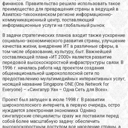
финансов. Правительство решило использовать такое
преимущество для превращения страны в ведущий в
Азиатско-тихоокеанском регионе информационно-
коммуникационный центр, поставляющий
информационные услуги на глобальный рынок.
В задачи стратегических планов входит также ускорение
социально-экономического развития страны, улучшение
качества жизни, внедрение ИТ в различные сферы, в
том числе образование, культуру, быт. Важнейшей
составляющей плана «ИТ 2000» является развитие
передовой высокоскоростной инфраструктуры связи. В
1996 г. началась работа над проектом создания
общенациональной широкополосной сети по
предоставлению мультимедийных интерактивных услуг,
носящей название Singapore ONE (One Network for
Everyone) – «Сингапур Уан – Одна Сеть для Всех».
Проект был запущен в июле 1998 г. В развитии
широкополосного интернета, в первую очередь, остро
нуждается электронная экономика. Однако
сингапурские специалисты сразу же поставили перед
собой более масштабную задачу: обеспечить
высокоскоростным доступом все население страны, а