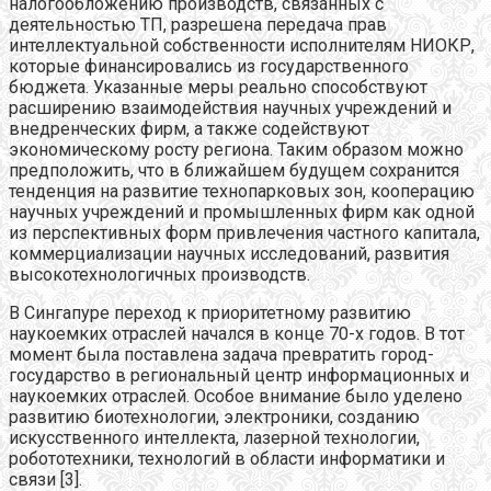
налогообложению производств, связанных с
деятельностью ТП, разрешена передача прав
интеллектуальной собственности исполнителям НИОКР,
которые финансировались из государственного
бюджета. Указанные меры реально способствуют
расширению взаимодействия научных учреждений и
внедренческих фирм, а также содействуют
экономическому росту региона. Таким образом можно
предположить, что в ближайшем будущем сохранится
тенденция на развитие технопарковых зон, кооперацию
научных учреждений и промышленных фирм как одной
из перспективных форм привлечения частного капитала,
коммерциализации научных исследований, развития
высокотехнологичных производств.
В Сингапуре переход к приоритетному развитию
наукоемких отраслей начался в конце 70-х годов. В тот
момент была поставлена задача превратить город-
государство в региональный центр информационных и
наукоемких отраслей. Особое внимание было уделено
развитию биотехнологии, электроники, созданию
искусственного интеллекта, лазерной технологии,
робототехники, технологий в области информатики и
связи [3].