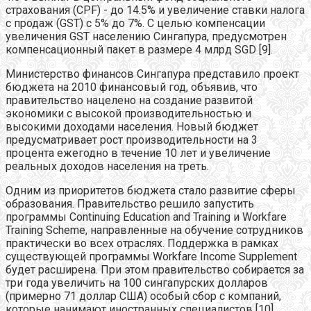
страхования (CPF) - до 14.5% и увеличение ставки налога
с продаж (GST) с 5% до 7%. С целью компенсации
увеличения GST населению Сингапура, предусмотрен
компенсационный пакет в размере 4 млрд SGD [9].
Министерство финансов Сингапура представило проект
бюджета на 2010 финансовый год, объявив, что
правительство нацелено на создание развитой
экономики с высокой производительностью и
высокими доходами населения. Новый бюджет
предусматривает рост производительности на 3
процента ежегодно в течение 10 лет и увеличение
реальных доходов населения на треть.
Одним из приоритетов бюджета стало развитие сферы
образования. Правительство решило запустить
программы Continuing Education and Training и Workfare
Training Scheme, направленные на обучение сотрудников
практически во всех отраслях. Поддержка в рамках
существующей программы Workfare Income Supplement
будет расширена. При этом правительство собирается за
три года увеличить на 100 сингапурских долларов
(примерно 71 доллар США) особый сбор с компаний,
которые нанимают иностранных специалистов [10].