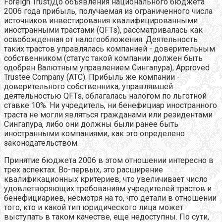
Foreign Trust)До объявления национального бюджета
2006 года прибыль, получаемая из ограниченного числа
источников инвестирования квалифицированными
иностранными трастами (QFTs), рассматривалась как
освобожденная от налогообложения. Деятельность
таких трастов управлялась компанией - доверительным
собственником (статус такой компании должен быть
одобрен Валютным управлением Сингапура), Approved
Trustee Company (ATC). Прибыль же компании -
доверительного собственника, управлявшей
деятельностью QFTs, облагалась налогом по льготной
ставке 10%. Ни учредитель, ни бенефициар иностранного
траста не могли являться гражданами или резидентами
Сингапура, либо они должны были ранее быть
иностранными компаниями, как это определено
законодательством.
Принятие бюджета 2006 в этом отношении интересно в
трех аспектах. Во-первых, это расширение
квалификационных критериев, что увеличивает число
удовлетворяющих требованиям учредителей трастов и
бенефициариев, несмотря на то, что детали в отношении
того, кто и какой тип юридического лица может
выступать в таком качестве, еще недоступны. По сути,