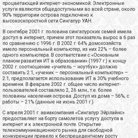
процветающей интернет-экономикой. Электронные
услуги являются общедоступными во всей стране, около
90% территории острова подключено к
высокоскоростной сети Сингапур УАН.
В сентябре 2001 г. половина сингапурских семей имела
доступ в интернет, причем этот показатель вырос в 6 раз
по сравнению с 1996 г. В 2002 г. 64% домохозяйств
имело персональный компьютер, из них 22% – более
одного компьютера. В соответствии с «Основным
планом развития ИТ в образовании» (1997 г.) к концу
2002 г. соотношение «учитель – ноутбук» должно
составить 2:1, «ученик – персональный компьютер» –
2:1, предполагается использование ИТ в 30% учебного
времени. В феврале 2002 г. общее число интернет-
пользователей составляло 2, 26 млн., т.е. более
половины населения острова. Доступ из дома – 56%, с
работы – 21% (данные на июнь 2001 г.).
С апреля 2001 г. авиакомпания «Сингапур Эйрлайнс»
предоставляет на борту самолетов услугу доступа в
интернет и к электронной почте. Открытие
телекоммуникационного рынка для свободной
конкуренции привело к беспрецедентному росту