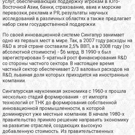
услуг, обеспечивающих поддержку игрокам в Юго-
Восточной Азии, банки, страхование, авиа и морские
перевозки, реклама и PR, результаты научных
исследований в различных областях а также предлагает
набор схем государственной поддержки.
По своей инновационной системе Сингапур занимает
одно из первых мест в мире. Так, в 2007 году расходы на
R&D в этой стране составили 2,5% ВВП, а в 2008 году (по
абсолютной стоимости) - $6 млрд. В 1990-х был
зарегистрирован 5-кратный рост финансирования R&D
со стороны частного сектора. В настоящее время
частный сектор обеспечивает 2/3 валовых расходов на
R&D, львиная доля которых приходится на иностранные
компании.
Сингапурская наукоемкая экономика с 1960-х прошла
несколько стадий формирования - от импорта
технологий от ТНК до формирования собственной
инновационной промышленности, в которой
доминируют уже местные компании. В начале 1980-х
правительство приняло решение направить экономику
на развитие отраслей, создающих высокую
добавленную стоимость. Из правительственных