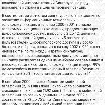
показателей информатизации Сингапура, по ряду
показателей страна вышла на первые позиции.
В соответствии с отчетом сингапурского Управления по
развитию информационных технологий и
телекоммуникаций, в течение 2000–2001 гг. число
телекоммуникационных компаний, предоставляющих
широкополосной доступ, выросло с 2 до 12, цены на
высокоскоростной доступ упали в 5 раз, число
пользователей широкополосного доступа выросло
более чем в 4 раза, составив к началу 2002 г. 950 тысяч
человек, т.е. почти каждый третий сингапурец
пользовался высокоскоростным доступом в интернет.
Сингапур располагает одной из наиболее современных и
высокоразвитых сетей телекоммуникаций в мире. 99%
домохозяйств имеет стационарный телефон (основная
телефония), 20% населения имеет два телефона [4].
В сентябре 2000 г. число абонентов мобильной
телефонии (2,16 млн.) превысило число абонентов
фиксированных линий (1,92 млн.). Плотность мобильной
телефонии, по разным данным, на начало 2002 г.
составляла от 72 до 75%, т.е. Сингапур стал мировым
лидером по плотности мобильной телефонии (далее