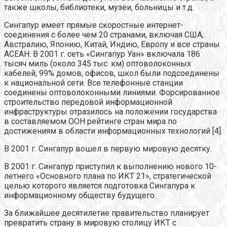
также школы, библиотеки, музеи, больницы и т.д.
Сингапур имеет прямые скоростные интернет-
соединения с более чем 20 странами, включая США,
Австралию, Японию, Китай, Индию, Европу и все страны
АСЕАН. В 2001 г. сеть «Сингапур Уан» включала 186
тысяч миль (около 345 тыс. км) оптоволоконных
кабелей, 99% домов, офисов, школ были подсоединены
к национальной сети. Все телефонные станции
соединены оптоволоконными линиями. Форсированное
строительство передовой информационной
инфраструктуры отразилось на положении государства
в составляемом ООН рейтинге стран мира по
достижениям в области информационных технологий [4].
В 2001 г. Сингапур вошел в первую мировую десятку.
В 2001 г. Сингапур приступил к выполнению нового 10-
летнего «Основного плана по ИКТ 21», стратегической
целью которого является подготовка Сингапура к
информационному обществу будущего.
За ближайшее десятилетие правительство планирует
превратить страну в мировую столицу ИКТ с