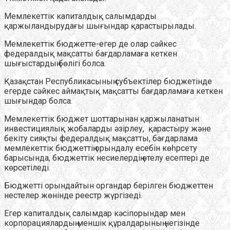
Мемлекеттік капиталдық салымдарды
қаржыландырудағы шығындар қарастырылады.
Мемлекеттік бюджетте-егер де олар сәйкес
федералдық мақсатты бағдарламаға кеткен
шығыстардың бөлігі болса.
Қазақстан Республикасының субъектілер бюджетінде
егерде сәйкес аймақтық мақсатты бағдарламаға кеткен
шығындар болса.
Мемлекеттік бюджет шоттарынан қаржыланатын
инвестициялық жобаларды әзірлеу, қарастыру және
бекіту сияқты федералдық мақсатты, бағдарлама
мемлекеттік бюджеттің орындалу есебін көһрсету
барысында, бюджеттік несиелердің өтелу есептері де
көрсетіледі.
Бюджетті орындайтын органдар берілген бюджеттен
нестелер жөнінде реестр жүргізеді.
Егер капиталдық салымдар кәсіпорындар мен
корпорациялардың меншік құралдарының негізінде