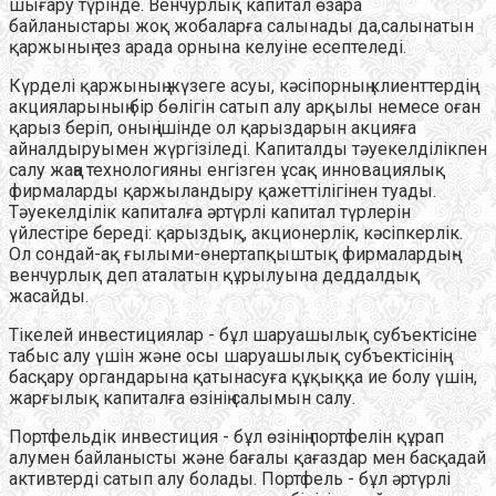
шығару түрінде. Венчурлық капитал өзара
байланыстары жоқ жобаларға салынады да,салынатын
қаржының тез арада орнына келуіне есептеледі.
Күрделі қаржының жүзеге асуы, кәсіпорның клиенттердің
акцияларының бір бөлігін сатып алу арқылы немесе оған
қарыз беріп, оның ішінде ол қарыздарын акцияға
айналдыруымен жүргізіледі. Капиталды тәуекелділікпен
салу жаңа технологияны енгізген ұсақ инновациялық
фирмаларды қаржыландыру қажеттілігінен туады.
Тәуекелділік капиталға әртүрлі капитал түрлерін
үйлестіре береді: қарыздық, акционерлік, кәсіпкерлік.
Ол сондай-ақ ғылыми-өнертапқыштық фирмалардың-
венчурлық деп аталатын құрылуына деддалдық
жасайды.
Тікелей инвестициялар - бұл шаруашылық субъектісіне
табыс алу үшін және осы шаруашылық субъектісінің
басқару органдарына қатынасуға құқыққа ие болу үшін,
жарғылық капиталға өзінің салымын салу.
Портфельдік инвестиция - бұл өзінің портфелін құрап
алумен байланысты және бағалы қағаздар мен басқадай
активтерді сатып алу болады. Портфель - бұл әртүрлі