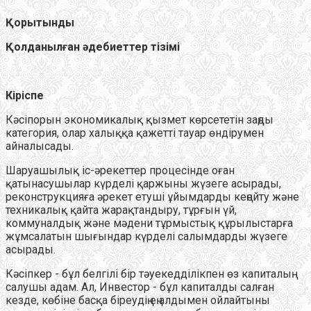
Қорытынды
Қолданылған әдебиеттер тізімі
Кіріспе
Кәсіпорын экономикалық қызмет көрсететін заңды
категория, олар халыққа қажетті тауар өндірумен
айналысады.
Шаруашылық іс-әрекеттер процесінде оған
қатынасушылар күрделі қаржыны жүзеге асырады,
реконструкцияға әрекет етуші ұйымдарды кеңейту және
техникалық қайта жарақтандыру, тұрғын үй,
коммуналдық және мәдени тұрмыстық құрылыстарға
жұмсалатын шығындар күрделі салымдарды жүзеге
асырады.
Кәсіпкер - бұл белгілі бір тәуекедділікпен өз капиталың
салушы адам. Ал, Инвестор - бұл капиталды салған
кезде, көбіне басқа біреудің ең алдымен ойлайтыны