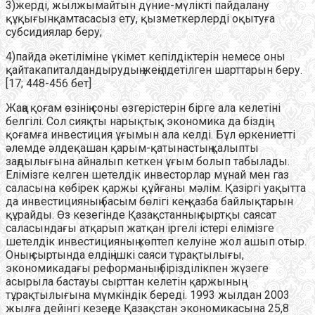
3)жерді, жылжымайтын дүние-мүлікті пайдалану
құқығынқамтасасыз ету, қызметкерлерді оқытуға
субсидиялар беру;
4)пайда әкетіліміне үкімет кепілдіктерін немесе оны
қайтакапиталдандырудың жеңілдетілген шарттарын беру.
[17; 448-456 бет]
Жаңа қоғам өзінің соны өзгерістерін бірге ала келетіні
белгілі. Сол сияқты нарықтық экономика да біздің
қоғамға инвестиция ұғымын ала келді. Бұл өркениетті
әлемде әлдеқашан қарым-қатынастың қалыпты
заңдылығына айналып кеткен ұғым болып табылады.
Елімізге келген шетелдік инвесторлар мұнай мен газ
саласына көбірек қаржы құйғаны мәлім. Қазіргі уақытта
да инвестицияның басым бөлігі кең-қазба байлықтарын
құрайды. Өз кезегінде Қазақстанның сыртқы саясат
саласындағы атқарып жатқан іргелі істері елімізге
шетелдік инвестицияның көптеп келуіне жол ашып отыр.
Оның сыртында елдің ішкі саяси тұрақтылығы,
экономикадағы реформаның бірізділікпен жүзеге
асырыла бастауы сырттан келетін қаржының
тұрақтылығына мүмкіндік береді. 1993 жылдан 2003
жылға дейінгі кезеңде Қазақстан экономикасына 25,8