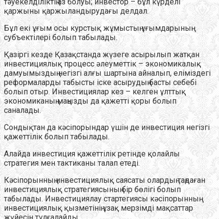
тәуекелділіктің аз болуы; инвестор – бұл күрделі
қаржыны қаржыландырудағы делдал.
Бұл екі ұғым осы курстық жұмыстың ұғымдарының
субъектілері болып табылады.
Қазіргі кезде Қазақстанда жүзеге асырылып жатқан
инвестициялық процесс әлеуметтік – экономикалық
дамуымыздың негізгі алғы шартына айналып, еліміздегі
реформаларды табысты іске асырудың басты себебі
болып отыр. Инвестициялар кез – келген ұлттық
экономиканың маңызды да қажетті қоры болып
саналады.
Сондықтан да кәсіпорындар үшін де инвестиция негізгі
қажеттілік болып табылады.
Алайда инвестиция қажеттілік ретінде қолайлы
стратегия мен тактиканы талап етеді.
Кәсіпорынның инвестициялық саясаты олардың таңдаған
инвестициялық стратегиясының бір бөлігі болып
табылады. Инвестициялау стартегиясы кәсіпорынның
инвестициялық қызметінің ұзақ мерзімді мақсаттар
жүйесін тұлғалайды.