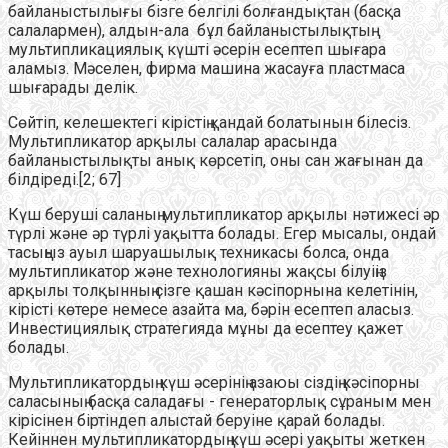
байланыстылығы бізге белгілі болғандықтан (басқа
салалармен), алдын-ала бұл байланыстылықтың
мультипликациялық күшті әсерін есептеп шығара
аламыз. Мәселен, фирма машина жасауға пластмаса
шығарады делік.
Сөйтіп, келешектегі кірістің қандай болатынын білесіз.
Мультипликатор арқылы салалар арасында
байланыстылықты анық көрсетіп, оны сан жағынан да
білдіреді.[2; 67]
Күш беруші саланың мультипликатор арқылы нәтижесі әр
түрлі және әр түрлі уақытта болады. Егер мысалы, ондай
тасыңыз ауыл шаруашылық техникасы болса, онда
мультипликатор және технологияны жақсы білуіңіз
арқылы толқынның сізге қашан кәсіпорнына келетінін,
кірісті көтере немесе азайта ма, бәрін есептеп аласыз.
Инвестициялық стратегияда мұны да есептеу қажет
болады.
Мультипликатордың күш әсерінің азаюы сіздің кәсіпорны
саласының басқа саладағы - генераторлық сұраным мен
кірісінен біртіндеп алыстай беруіне қарай болады.
Кейіннен мультипликатордың күш әсері уақыты жеткен