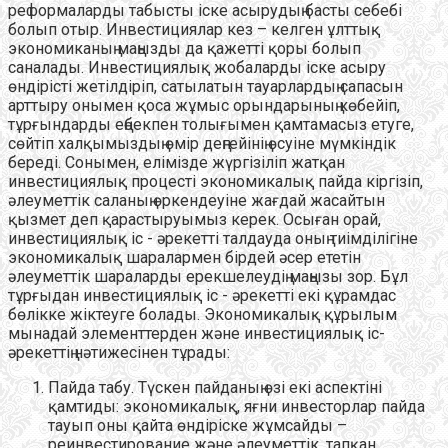
реформаларды табысты іске асырудың басты себебі
болып отыр. Инвестициялар кез – келген ұлттық
экономиканың маңызды да қажетті қоры болып
саналады. Инвестициялық жобаларды іске асыру
өндірісті жетілдіріп, сатылатын тауарлардың сапасын
арттыру онымен қоса жұмыс орындарының көбейіп,
тұрғындарды еңбекпен толығымен қамтамасыз етуге,
сөйтіп халқымыздың өмір деңгейінің өсуіне мүмкіндік
береді. Сонымен, елімізде жүргізіліп жатқан
инвестициялық процесті экономикалық пайда кіргізіп,
әлеуметтік саланың өркендеуіне жағдай жасайтын
қызмет деп қарастыруымыз керек. Осыған орай,
инвестициялық іс - әрекетті талдауда оның тиімділігіне
экономикалық шаралармен бірдей әсер ететін
әлеуметтік шараларды ерекшелеудің маңызы зор. Бұл
тұрғыдан инвестициялық іс - әрекетті екі құрамдас
бөлікке жіктеуге болады. Экономикалық құрылым
мынадай элементтерден және инвестициялық іс-
әрекеттің нәтижесінен тұрады:
Пайда табу. Түскен пайданың өзі екі аспектіні
қамтиды: экономикалық, яғни инвесторлар пайда
тауып оны қайта өндіріске жұмсайды –
реинвестирование және әлеуметтік, тапқан