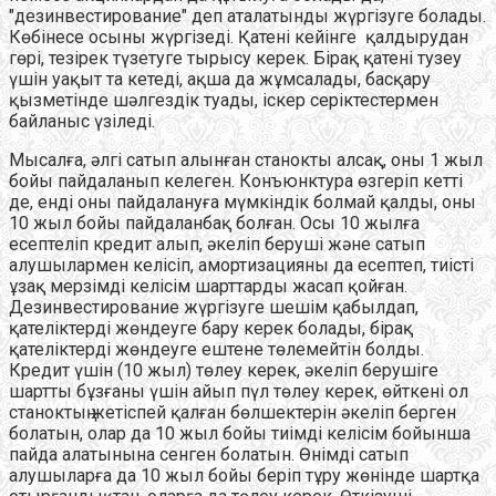
"дезинвестирование" деп аталатынды жүргізуге болады.
Көбінесе осыны жүргізеді. Қатені кейінге қалдырудан
гөрі, тезірек түзетуге тырысу керек. Бірақ қатені тузеу
үшін уақыт та кетеді, ақша да жұмсалады, басқару
қызметінде шәлгездік туады, іскер серіктестермен
байланыс үзіледі.
Мысалға, әлгі сатып алынған станокты алсақ, оны 1 жыл
бойы пайдаланып келеген. Конъюнктура өзгеріп кетті
де, енді оны пайдалануға мүмкіндік болмай қалды, оны
10 жыл бойы пайдаланбақ болған. Осы 10 жылға
есептеліп кредит алып, әкеліп беруші және сатып
алушылармен келісіп, амортизацияны да есептеп, тиісті
ұзақ мерзімді келісім шарттарды жасап қойған.
Дезинвестирование жүргізуге шешім қабылдап,
қателіктерді жөндеуге бару керек болады, бірақ
қателіктерді жөндеуге ештене төлемейтін болды.
Кредит үшін (10 жыл) төлеу керек, әкеліп берушіге
шартты бұзғаны үшін айып пүл төлеу керек, өйткені ол
станоктың жетіспей қалған бөлшектерін әкеліп берген
болатын, олар да 10 жыл бойы тиімді келісім бойынша
пайда алатынына сенген болатын. Өнімді сатып
алушыларға да 10 жыл бойы беріп тұру жөнінде шартқа