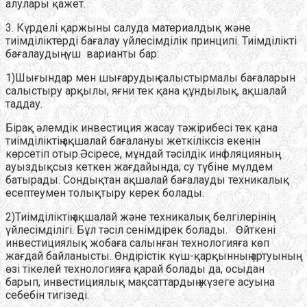
алулары қажет.
3. Күрделі қаржыны салуда материалдық және
тиімділіктерді бағалау үйлесімділік принципі. Тиімділікті
бағалаудың үш варианты бар:
1)Шығындар мен шығарудың салыстырмалы бағаларын
салыстыру арқылы, яғни тек қана құндылық, ақшалай
таддау.
Бірақ әлемдік инвестиция жасау тәжірибесі тек қана
тиімділіктің ақшалай бағалануы жеткіліксіз екенін
көрсетіп отыр.Әсіресе, мұндай тәсілдік инфляцияның
ауыздықсыз кеткен жағдайында, су түбіне мүлдем
батырады. Сондықтан ақшалай бағалауды техникалық
есептеумен толықтыру керек болады.
2)Тиімділіктің ақшалай және техникалық белгілерінің
үйлесімділігі. Бұл тәсіл сенімдірек болады. Өйткені
инвестициялық жобаға салынған технологияға көп
жағдай байланысты. Өндірістік күш-қарқынның артуының
өзі тікелей технологияға қарай болады да, осыдан
барып, инвестициялық мақсаттардың жүзеге асуына
себебін тигізеді.