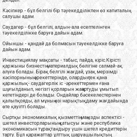
Кәсіпкер - бұл белгілі бір тәуекедділікпен өз капиталың
салушы адам.
Саудагер - бұл белгілі, алдын-ала есептелінген
тәуекелділікке баруға дайын адам.
Ойыншы - қандай да болмасын тәуекелдікке баруға
дайын адам.
Инвестициялау мақсаты - табыс, пайда, кіріс.Кірісті
қаржыны бизнестің материалдық бөлігіне салмай-ақ
алуға болады. Бірақ белгілі жағдай, ұзақ мерзімді
кәсіпорнының әрекеттерінде, олардың тек қана
қаржылық- саудагерлік іс -әрекеттермен ғана
шұғылданып, негізгі қорларын жаңартуды ұмытып
кететіндері де болады. Ондайлар бәсекелестерінен
қалыпқояды, ал мұның өзі нарықтықдаму жағдайында
өте қауіпті болады.
Сыртқы экономикалық қызметтің маңызды аспектісі -
шетел инвесторларының қатысуы және республика
экономикасын тұрақтандыру үшін шетел кредиттерін
тарту. Бұл қаражаттар ұлттық шаруашылықтың