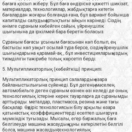
бағаға қосып жіберу. Бұл баға өндіріске қажетті шикізат,
материалдар, технологиялар, жабдықтарға кететін
бағалардан жоғары болғанда ғана, бұл вариант бойынша
капиталды салудың артықтығы айқын көрінеді. Сіздің
өнімге сұраным көбейген сайын, үйренушілік
шығынына да іркілмей бара беретін боласыз.
Сұраным бағасы ұсыным бағасынан көп болып, ең
бастысы көп уақыт осылай тұра берсе, сіздің үйренушілік
шығындарына қарамай-ақ , бұл инвестицияларыңыздың
тиімділігін тәжірибе толық көрсетіп берді.
5. Мультипликаторлық (көбейткіш) принципі.
Мультипликаторлық принцип салалардың өзара
байланыстылығына сүйенеді. Бұл дегенің, мәселен,
автомобильге деген сұраным өзінен өзі келеді де оның
технологиялық істеріне керек тауарларға да сұранымды
арттырады: металдар, пластмасса, резина және тағы
басқалар. Өңдіріс технологиясын білу арқылы өзара
қатынастық коэфффициенттерді есептеп шығаруға
мүмкіндік туғызады. Мысалы, егер биржалық баға
белгілеуде машина жасаудың құны көтерілетіні белгілі
болса, машина жасаудың технологиялық