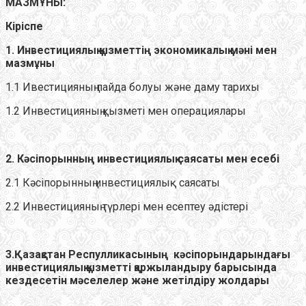
МАЗМҰНЫ:
Кіріспе
1. Инвестициялық қызметтің экономикалық мәні мен
мазмұны
1.1 Ивестицияның пайда болуы және даму тарихы
1.2 Инвестицияның қызметі мен операциялары
2. Кәсіпорынның инвестициялық саясаты мен есебі
2.1 Кәсіпорынның инвестициялық саясаты
2.2 Инвестицияның түрлері мен есептеу әдістері
3.Қазақстан Респулликасының кәсіпорындарындағы
инвестициялық қызметті қаржыландыру барысында
кездесетін мәселелер және жетілдіру жолдары