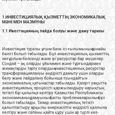
1.ИНВЕСТИЦИЯЛЫҚ ҚЫЗМЕТТІҢ ЭКОНОМИКАЛЫҚ
МӘНІ МЕН МАЗМҰНЫ
1.1 Ивестицияның пайда болуы және даму тарихы
Инвестиция туралы ұғым банк ісі ғылымының арнайы
бөлігі болып табылады. Бұл инвестициялық қызметтің
неғұрлым белсенді және ірі ресурстар бар мүшелер.
Сондай – ақ оларды ұйыммен және тұрғындармен
жинақтарды тарту олардың инвестициялық ресурстар
трансформациялануы өндірісті дамыту үшін оларды
бөлу және пайдалану бойынша туындайтын
экономикалық қатынастар табылады. Қазіргі уақытта
инвестициялық процессті қаржыландыру нарықтық
тетікті бір қалыпқа келтіру Қазақстан Республикасы
экономиканың дамуының басты проблемаларының бірі
болып табылады. Тиімді инвестициялық тетікті
қалыптастыру арқылы өнеркәсіптік өндірісті қалпына
келтіру және сапаны қайта құру үшін әр түрлі көз-