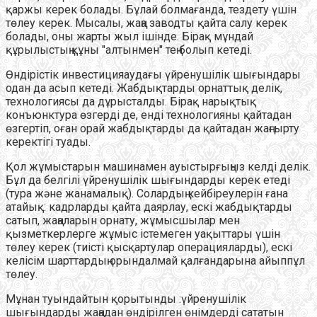
қаржы керек болады. Бұлай болмағанда, тездету үшін
төлеу керек. Мысалы, жаңа заводты қайта салу керек
болады, оны жарты жыл ішінде. Бірақ мұндай
құрылыстың құны "алтынмен" тең болып кетеді.
Өндірістік инвестицияаудағы үйренушілік шығындары
одан да асып кетеді. Жабдықтарды орнаттық делік,
технологиясы да дұрысталды. Бірақ нарықтық
конъюнктура өзгерді де, енді технологияны қайтадан
өзгертіп, оған орай жабдықтарды да қайтадан жаңғырту
керектігі туады.
Қол жұмыстарын машинамен ауыстырғыңыз келді делік.
Бұл да белгілі үйренушілік шығындарды керек етеді
(тура және жанамалық). Солардың кейбіреулерін ғана
атайық: кадрларды қайта даярлау, ескі жабдықтарды
сатып, жаңаларын орнату, жұмысшылар мен
қызметкерлерге жұмыс істемеген уақыттары үшін
төлеу керек (тиісті қысқартулар операцияларды), ескі
келісім шарттардың орындалмай қалғандарына айыппұл
төлеу.
Мұнан туындайтын қорытынды :үйренушілік
шығындарды жаңадан өндірілген өнімдерді сататын