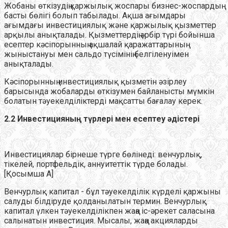
Жобаны өткізудің қаржылық жоспары бизнес-жоспардың
басты бөлігі болып табылады. Ақша ағымдары
ағымдағы инвестициялық және қаржылық қызметтер
арқылы анықталады. Қызметтердің әрбір түрі бойынша
есептер кәсіпорынның ақшалай қаражаттарының
жыныстануы мен сальдо түсімінің белгіленуімен
анықталады.
Кәсіпорынның инвестициялық қызметін әзірлеу
барысында жобаларды өткізумен байланысты мүмкін
болатын тәуекелділіктерді мақсатты бағалау керек.
2.2 Инвестицияның түрлері мен есептеу әдістері
Инвестициялар бірнеше түрге бөлінеді: венчурлық,
тікелей, портфельдік, аннуитеттік түрде болады.
[Қосымша А]
Венчурлық капитал - бұл тәуекелділік күрделі қаржыны
салуды білдіруде қолданылатын термин. Венчурлық
капитал үлкен тәуекелділікпен жаңа іс-әрекет саласына
салынатын инвестиция. Мысалы, жаңа акцияларды