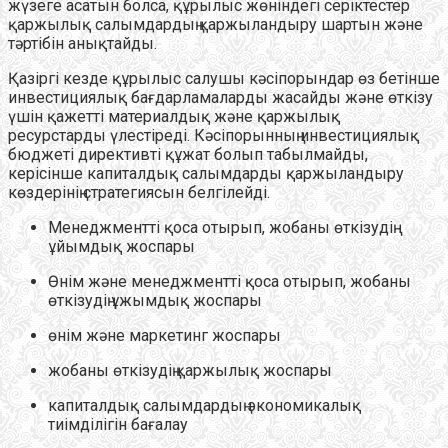
жүзеге асатын болса, құрылыс жөніндегі серіктестер
қаржылық салымдардың қаржыландыру шартын және
тәртібін анықтайды.
Қазіргі кезде құрылыс салушы кәсіпорындар өз бетінше
инвестициялық бағдарламаларды жасайды және өткізу
үшін қажетті материалдық және қаржылық
ресурстарды үлестіреді. Кәсіпорынның инвестициялық
бюджеті директивті құжат болып табылмайды,
керісінше капиталдық салымдарды қаржыландыру
көздерінің стратегиясын белгілейді.
Менеджментті қоса отырып, жобаны өткізудің
ұйымдық жоспары
Өнім және менеджментті қоса отырып, жобаны
өткізудің ұжымдық жоспары
өнім және маркетинг жоспары
жобаны өткізудің қаржылық жоспары
капиталдық салымдардың экономикалық
тиімділігін бағалау