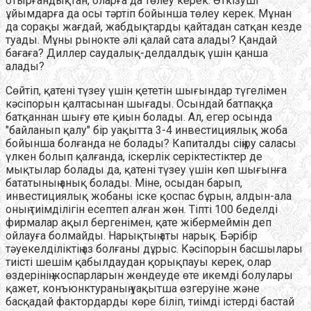
отырғандықтан, оларға да төлеу керек. Өткізуші
ұйымдарға да осы тәртіп бойынша төлеу керек. Мұнан
да сорақы жағдай, жабдықтарды қайтадан сатқан кезде
туады. Мұны рынокте әлі қалай сата алады? Қандай
бағаға? Диллер саудалық-делдалдық үшін қанша
алады?
Сөйтіп, қатені түзеу үшін қететін шығындар түгелімен
кәсіпорын қалтасынан шығады. Осындай батпаққа
батқаннан шығу өте қиын болады. Ал, егер осында
"байланып қалу" бір уақытта 3-4 инвестициялық жоба
бойынша болғанда не болады? Капиталды сіңіру саласы
үлкен болып қалғанда, іскерлік серіктестіктер де
мықтылар болады да, қатені түзеу үшін көп шығынға
бататының анық болады. Міне, осыдан барып,
инвестициялық жобаны іске қоспас бұрын, алдын-ала
оның тиімділігін есептеп алған жөн. Тіпті 100 беделді
фирмалар ақыл бергенімен, қате жібермеймін деп
ойлауға болмайды. Нарықтың аты нарық. Бәрібір
тәуекелділіктің аз болғаны дұрыс. Кәсіпорын басшылары
тиісті шешім қабылдаудан қорықпауы керек, олар
өздерінің жоспарларын жөндеуде өте икемді болулары
қажет, конъюнктураның уақытша өзгеруіне және
басқадай фактордарды көре біліп, тиімді істерді бастай