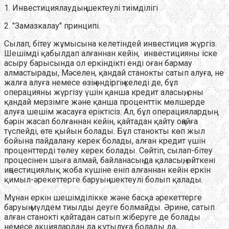
1. Инвестициялаудың шектеулі тиімділігі
2. "Замазкалау" принципі.
Сылап, бітеу жұмысына келетіндей инвестиция жүргіз.
Шешімді қабылдап алғаннан кейін, инвестицияны іске
асыру барысында ол еркіндікті енді оған бармау
алмастырады, Мәселен, қандай станокты сатып алуға, не
жалға алуға немесе өзің өндіргің келеді де, бұл
операцияны жүргізу үшін қанша кредит аласың, оны
қандай мерзімге және қанша проценттік мөлшерде
алуға шешім жасауға еріктісіз. Ал, бұл операциялардың
бәрін жасап болғаннан кейін, қайтадан қайту оңайға
түспейді, өте қыйын болады. Бұл станокты көп жыл
бойына пайдалану керек болады, алған кредит үшін
проценттерді төлеу керек болады. Сөйтіп, сылап-бітеу
процесінен шыға алмай, байланасың да қаласың, өйткені
иңвестициялық жоба күшіне еніп алғаннан кейін еркін
қимыл-әрекеттерге баруың шектеулі болып қалады.
Мұнан еркін шешімділікке және басқа әрекеттерге
баруың мүлдем тиылды деуге болмайды. Әрине, сатып
алған станокті қайтадан сатып жіберуге де болады
немесе акциялардан да құтылуға болады да,