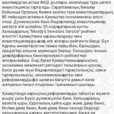
миллиардтан астам АҚШ доллары көлемінде тура шетел
инвестициясы тартылды. Сараптамалық бағалау
бойынша Орталық Азияға келген тура инвестициялардың
80 пайыздан астамын Қазақстан экономикасы алып
отыр. Дүниежүзілік банк біздің елімізді инвестициялар
әкелуге өте қолайлы 20 елдің қатарына қосты.
Халықаралық "Мооdy′s Investors Service" рейтинг
агенттігі Қазақстанға қаржыландыру мен
инвестициялаудың жаңа, өте жоғары рейтингін берді. Бұл
Қаржы министірлігіне төмен пайызбен, біріншіден,
кредиттер алуына мүмкіндік береді. Екіншіден, екінші
деңгейдің барлық банктерінің тиісті рейтингтері
жоғарылайды. Енді бұған Қазақстанның нарықтық
экономика мемлекеті ретіндегі танылғанын қоссақ,
бүкіл дүние жүзі біздің еліміздегі тұрақтылықты, саяси
тұрлаулылықты, экономиканың артуы мен
реформалардың біз қалаған бағытта дамып келе
жатқанын танып отырғаны тұлғаланып шығады.
Қазақстанда нарықтық реформаларды табысты жүзеге
асыру үшін Бүкіл дүниежүзілік банк, Халықаралық
валюта қоры, Еуропалық қайта құру және даму банкі,
Ислам даму банкі, Азия даму банкі секілді беделді
халықаралық қаржы институттарымен, басқа да