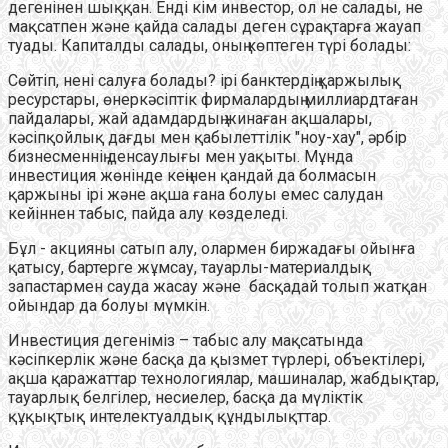
дегенінен шыққан. Енді кім инвестор, ол не салады, не
мақсатпен және қайда салады деген сұрақтарға жауап
туады. Капиталды салады, оның көптеген түрі болады:
Сөйтіп, нені салуға болады? ірі банктердің қаржылық
ресурстары, өнеркәсіптік фирмалардың миллиардтаған
пайдалары, жай адамдардың жинаған ақшалары,
кәсіпқойлық дағды мен қабылеттілік "ноу-хау", әрбір
бизнесменнің денсаулығы мен уақыты. Мұнда
инвестиция жөнінде кеңінен қандай да болмасын
қаржыны ірі және ақша ғана болуы емес салудан
кейіннен табыс, пайда алу көзделеді.
Бұл - акцияны сатып алу, олармен биржадағы ойынға
қатысу, бартерге жұмсау, тауарлы-материалдық
запастармен сауда жасау және басқадай толып жатқан
ойындар да болуы мүмкін.
Инвестиция дегеніміз – табыс алу мақсатында
кәсіпкерлік және басқа да қызмет түрлері, объектілері,
ақша қаражаттар технологиялар, машиналар, жабдықтар,
тауарлық белгілер, несиелер, басқа да мүліктік
құқықтық интелектуалдық құндылықттар.