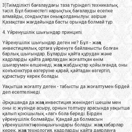
3)Тиімділікті бағалаудағы таза түріндегі техникалық
тәсіл. Бұл бизнестегі нарықтық бағалауды есепке
алмайды, сондықтан оның қолданылуы: әзірше
Қазақстан жағдайында басты орында болмай тұр.
4. Үйренушілік шығындар принципі.
Үйренушілік шығындар деген не? Бұл - жаңа
инвестицяялық ортаға үйренуге байланысты болған
барлық шығындар. Бұларды қайта құрудан және
кадрларды қайта даярлаудан жоғалтқан өнім
шығарумен өлшенеді, жаңа жабдықтар қойылғанда, оны
конъюнктура өзгеруіне қарай, қайтадан өзгертіп,
құрастыру керек болады.
Уақытша жоғалту деген - табысты да жоғалтумен бірдей
деп есептелінеді.
Әрқашанда да жаңа инвестиция жөніндегі шешім мен
оны іс жүзінде асыру, орнын толтыру арасында уақытша
қалып қоюшылық «лаг» бола береді. Бірден
үйренушілік болмайды. Қандай да болмасын
үйренушіліктің өзінің шығындары болады: жаңа хабарлар
керек, жаңа технология, кадрларды қайта даярлауға