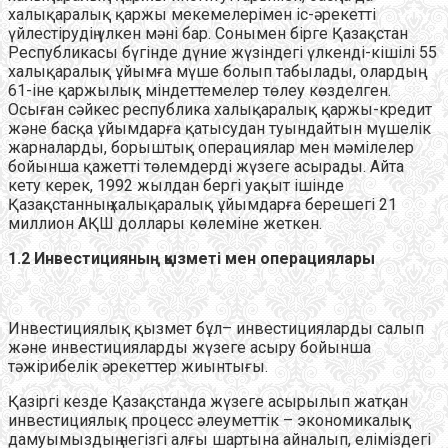
халықаралық қаржы мекемелерімен іс-әрекетті
үйлестірудің үлкен мәні бар. Сонымен бірге Қазақстан
Республикасы бүгінде дүние жүзіндегі үлкенді-кішілі 55
халықаралық ұйымға мүше болып табылады, олардың
61-іне қаржылық міндеттемелер төлеу көзделген.
Осыған сәйкес республика халықаралық қаржы-кредит
және басқа ұйымдарға қатысудан туындайтын мүшелік
жарналарды, борыштық операциялар мен мәмілелер
бойынша қажетті төлемдерді жүзеге асырады. Айта
кету керек, 1992 жылдан бергі уақыт ішінде
Қазақстанның халықаралық ұйымдарға берешегі 21
миллион АҚШ доллары көлеміне жеткен.
1.2 Инвестицияның қызметі мен операциялары
Инвестициялық қызмет бұл– инвестицияларды салып
және инвестицияларды жүзеге асыру бойынша
тәжірибелік әрекеттер жиынтығы.
Қазіргі кезде Қазақстанда жүзеге асырылып жатқан
инвестициялық процесс әлеуметтік – экономикалық
дамуымыздың негізгі алғы шартына айналып, еліміздегі