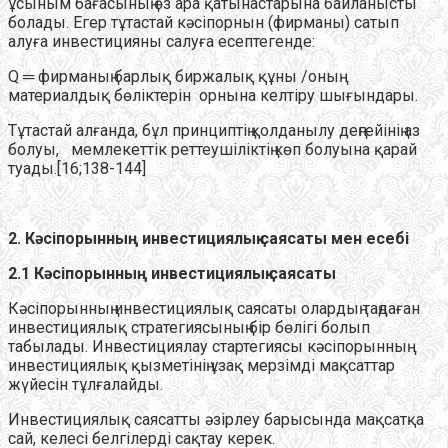
ұсыным бағасының өз ара қатынастарына байланысты
болады. Егер тұтастай кәсіпорнын (фирманы) сатып
алуға инвестицияны салуға есептегенде:
Q ═ фирманың барлық биржалық құны /оның
материалдық бөліктерін орнына келтіру шығындары.
Тұтастай алғанда, бұл принциптің қолданылу деңгейінің аз
болуы, мемлекеттік реттеушіліктің көп болуына қарай
туады.[16;138-144]
2. Кәсіпорынның инвестициялық саясаты мен есебі
2.1 Кәсіпорынның инвестициялық саясаты
Кәсіпорынның инвестициялық саясаты олардың таңдаған
инвестициялық стратегиясының бір бөлігі болып
табылады. Инвестициялау стартегиясы кәсіпорынның
инвестициялық қызметінің ұзақ мерзімді мақсаттар
жүйесін тұлғалайды.
Инвестициялық саясатты әзірлеу барысында мақсатқа
сай, келесі белгілерді сақтау керек.