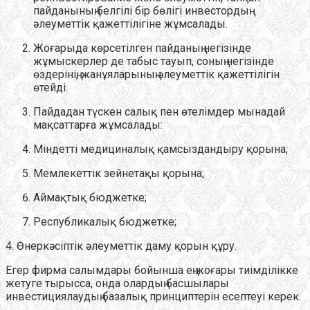
пайданының белгілі бір бөлігі инвестордың
әлеуметтік қажеттілігіне жұмсалады.
Жоғарыда көрсетілген пайданың негізінде
жұмыскерлер де табыс тауып, соның негізінде
өздерінің, жанұяларының әлеуметтік қажеттілігін
өтейді.
Пайдадан түскен салық пен өтелімдер мынадай
мақсаттарға жұмсалады:
Міндетті медициналық қамсыздандыру қорына;
Мемлекеттік зейнетақы қорына;
Аймақтық бюджетке;
Республикалық бюджетке;
4. Өнеркәсіптік әлеуметтік даму қорын құру.
Егер фирма салымдары бойынша ең жоғары тиімділікке
жетуге тырысса, онда олардың басшылары
инвестициялаудың базалық принциптерін есептеуі керек.