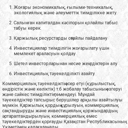
Жоғары экономикалық, ғылыми-техникалық,
экологиялық және әлеуметтік тиімділікке жету.
Салынған капиталдан кәсіпорын қолайлы табыс
табуы керек.
Қаржылық ресурстарды оңтайлы пайдалану
Инвестициялар тиімділігін жоғарылату үшін
мемлекет араласуын қолдау
Шетел инвесторларынан несие жеңілдіктерін алу
Инвестициялық тәуекелділікті азайту
Коммерциялық тәуекелдіктің әсер етуі (құрылыстық,
өндірістік және көліктік) т.б жобалау табысының өзгеруі
және сәйкес тиімділіктің төмендеуі. Мұндай
тәуекелдіктер тапсырыс берушілер арқылы азайтылуы
мүмкін. Қаржылық қордың құрылуын, коммерциялық
сақтандыруды және инвестициялық қоржындардың
әртараптандырылуын, коммерциялық емес
тәуекелдіктерден қорғауды Қазақстан Республикасының
Үкіметімен қадағаланады.