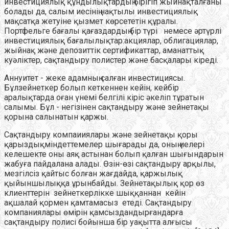
инвестициялық құндылықтардың бірігіп жыйнақталғаны
болады да, салым иесінің нақтылы инвестициялық
мақсатқа жетуіне қызмет көрсететін құралы.
Портфельге бағалы қағаздардың бір түрі немесе әртүрлі
инвестициялық бағалылықтар:акциялар, облигациялар,
жыйнақ және депозиттік сертификаттар, аманаттық
куәліктер, сақтандыру полистер және басқалары кіреді.
Аннуитет - жеке адамның салған инвестициясы.
Бұлзейнеткер болып кеткеннен кейін, кейбір
аралықтарда оған үнемі белгілі кіріс әкеліп тұратын
салымы. Бұл - негізінен сақтандыру және зейнетақы
қорына салынатын қаржы.
Сақтандыру компаииялары және зейнетақы қоры
қарыздықміндеттемелер шығарады да, оның иелері
келешекте оны аяқ астынан болып қалған шығындарын
жабуға пайдалана алады. Өзін-өзі сақтандыру арқылы,
мезгілсіз қайтыс болған жағдайда, қаржылық
қыйыншылыққа ұрынбайды. Зейнетақылық қор өз
клиенттерін зейнеткерлікке шыққаннан кейін
ақшалай қормен қамтамасыз етеді. Сақтандыру
компаниялары өмірін қамсыздандырғандарға
сақтандыру полисі бойынша бір уақытта алғысы