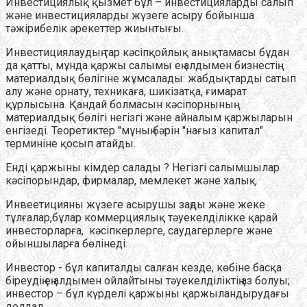
Инвестициялық қызмет бұл – инвестицияларды салып
және инвестицияларды жүзеге асыру бойынша
тәжірибелік әрекеттер жиынтығы.
Инвестициялаудың тар кәсіпқойлық анықтамасы бұдан
да қатты, мұнда қаржы салымы ең алдымен бизнестің
материалдық бөлігіне жұмсалады: жабдықтарды сатып
алу және орнату, техникаға, шикізатқа, ғимарат
құрлысына. Қандай болмасын кәсіпорнының
материалдық бөлігі негізгі және айналым қаржыларын
енгізеді. Теоретиктер "мұның бәрін "нағыз капитал"
терминіне қосып атайды.
Енді қаржыны кімдер салады ? Негізгі салымшылар
кәсіпорындар, фирмалар, мемлекет және халық.
Инвеетицияны жүзеге асырушы заңды және жеке
тұлғалар,бұлар коммерциялық тәуекелділікке қарай
инвесторларға, кәсіпкерлерге, саудагерлерге және
ойыншыларға бөлінеді.
Инвестор - бұл капиталды салған кезде, көбіне басқа
біреудің ең алдымен ойлайтыны тәуекелділіктің аз болуы;
инвестор – бұл күрделі қаржыны қаржыландырудағы
делдал.