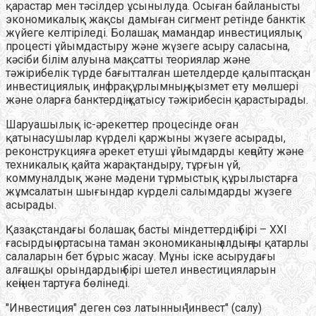
қарастар мен тәсілдер ұсынылуда. Осыған байланысты
экономикалық жақсы дамыған сигмент ретінде банктік
жүйеге келтіріледі. Болашақ мамандар инвестициялық
процесті ұйымдастыру және жүзеге асыру саласына,
кәсіби білім алуына мақсатты теориялар және
тәжірибелік түрде бағытталған шетелдерде қалыптасқан
инвестициялық инфрақұрлымның, қызмет ету мөлшері
және оларға банктердің қатысу тәжірибесін қарастырады.
Шаруашылық іс-әрекеттер процесінде оған
қатынасушылар күрделі қаржыны жүзеге асырады,
реконструкцияға әрекет етуші ұйымдарды кеңейту және
техникалық қайта жарақтандыру, тұрғын үй,
коммуналдық және мәдени тұрмыстық құрылыстарға
жұмсалатын шығындар күрделі салымдарды жүзеге
асырады.
Қазақстандағы болашақ басты міндеттердің бірі – XXI
ғасырдың ортасына таман экономиканың алдыңғы қатарлы
салаларын бет бұрыс жасау. Мұны іске асырудағы
алғашқы орындардың бірі шетел инвестицияларын
кеңінен тартуға бөлінеді.
"Инвестиция" деген сөз латынның "инвест" (салу)