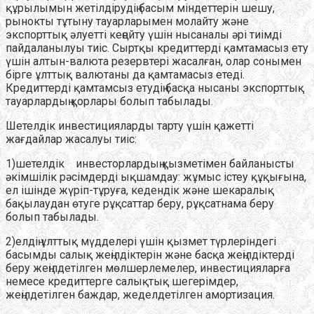
құрылымын жетілдірудің басым міндеттерін шешу,
рынокты тұтыну тауарларымен молайту және
экспорттық әлуетті кеңейту үшін нысаналы әрі тиімді
пайдаланылуы тиіс. Сыртқы кредиттерді қамтамасыз ету
үшін алтын-валюта резервтері жасалған, олар сонымен
бірге ұлттық валютаны да қамтамасыз етеді.
Кредиттерді қамтамсыз етудің басқа нысаны экспорттық
тауарлардың қорлары болып табылады.
Шетелдік инвестицияларды тарту үшін қажетті
жағдайлар жасалуы тиіс:
1)шетелдік инвесторлардың қызметімен байланысты
әкімшілік рәсімдерді ықшамдау: жұмыс істеу құқығына,
ел ішінде жүріп-тұруға, кедендік және шекаралық
бақылаудан өтуге рұқсаттар беру, рұқсатнама беру
болып табылады.
2)елдің ұлттық мүдделері үшін қызмет түрлеріндегі
басымды салық жеңілдіктерін және басқа жеңілдіктерді
беру жеңілдетілген мөлшерлемелер, инвестицияларға
немесе кредиттерге салықтық шегерімдер,
жеңілдетілген баждар, жеделдетілген амортизация.