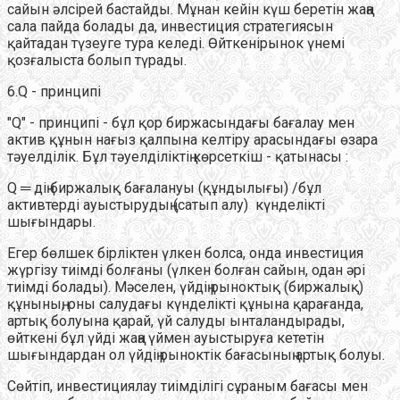
сайын әлсірей бастайды. Мұнан кейін күш беретін жаңа
сала пайда болады да, инвестиция стратегиясын
қайтадан түзеуге тура келеді. Өйткенірынок үнемі
қозғалыста болып түрады.
6.Q - принципі
"Q" - принципі - бұл қор биржасындағы бағалау мен
актив құнын нағыз қалпына келтіру арасындағы өзара
тәуелділік. Бұл тәуелділіктің көрсеткіш - қатынасы :
Q ═ дің биржалық бағалануы (құндылығы) /бұл
активтерді ауыстырудың (сатып алу) күнделікті
шығындары.
Егер бөлшек бірліктен үлкен болса, онда инвестиция
жүргізу тиімді болғаны (үлкен болған сайын, одан әрі
тиімді болады). Мәселен, үйдің рыноктық (биржалық)
құнының, оны салудағы күнделікті құнына қарағанда,
артық болуына қарай, үй салуды ынталандырады,
өйткені бұл үйді жаңа үймен ауыстыруға кететін
шығындардан ол үйдің рыноктік бағасының артық болуы.
Сөйтіп, инвестициялау тиімділігі сұраным бағасы мен