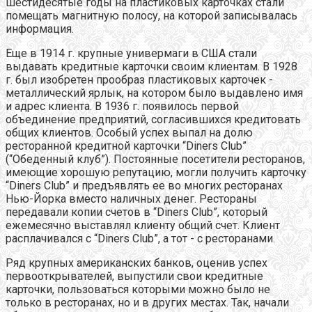
шестидесятые годы на пластиковых карточках стали
помещать магнитную полосу, на которой записывалась
информация.
Еще в 1914 г. крупные универмаги в США стали
выдавать кредитные карточки своим клиентам. В 1928
г. был изобретен прообраз пластиковых карточек -
металлический ярлык, на котором было выдавлено имя
и адрес клиента. В 1936 г. появилось первой
объединение предприятий, согласившихся кредитовать
общих клиентов. Особый успех выпал на долю
ресторанной кредитной карточки “Diners Club”
(“Обеденный клуб”). Постоянные посетители ресторанов,
имеющие хорошую репутацию, могли получить карточку
“Diners Club” и предъявлять ее во многих ресторанах
Нью-Йорка вместо наличных денег. Рестораны
передавали копии счетов в “Diners Club”, который
ежемесячно выставлял клиенту общий счет. Клиент
расплачивался с “Diners Club”, а тот - с ресторанами.
Ряд крупных американских банков, оценив успех
первооткрывателей, выпустили свои кредитные
карточки, пользоваться которыми можно было не
только в ресторанах, но и в других местах. Так, начали