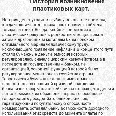
История возникновения
пластиковых карт.
История денег уходит в глубину веков, в те времена,
когда человечество отказалось от прямого обмена
товара на товар. Вся дальнейшая эволюция от
экзотических ракушек к редкостным веществам, а
затем к драгоценным металлам была поиском
оптимального мерила человеческому труду,
исключающего появление инфляции. В конце этого пути
стояли бумажные деньги, эмиссия которых
регулировалась сначала царским казначейством, а в
последствии государственным банком, т.е.
организацией, основной функцией которой было
регулирование монетарного хозяйства страны.
Теоретически бумажные деньги имеют много
недостатков, но основной причиной появления
безналичных форм платежей явился тот факт, что деньги
легко изымаясь из обращения, теряют способность
генерировать доходы. Зато банковский чек,
гарантирующий покупательскую способность
коммерсанта, оставлял банку возможность доходного
использования этих средств до момента оплаты по