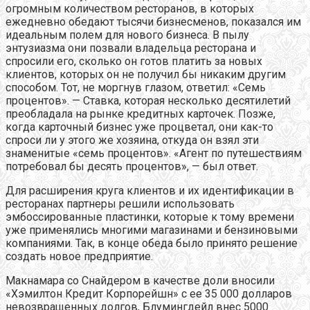
огромным количеством ресторанов, в которых
ежедневно обедают тысячи бизнесменов, показался им
идеальным полем для нового бизнеса. В пылу
энтузиазма они позвали владельца ресторана и
спросили его, сколько он готов платить за новых
клиентов, которых он не получил бы никаким другим
способом. Тот, не моргнув глазом, ответил: «Семь
процентов». — Ставка, которая несколько десятилетий
преобладала на рынке кредитных карточек. Позже,
когда карточный бизнес уже процветал, они как-то
спроси ли у этого же хозяина, откуда он взял эти
знаменитые «семь процентов». «Агент по путешествиям
потребовал бы десять процентов», — был ответ.
Для расширения круга клиентов и их идентификации в
ресторанах партнеры решили использовать
эмбоссированные пластинки, которые к тому времени
уже применялись многими магазинами и бензиновыми
компаниями. Так, в конце обеда было принято решение
создать новое предприятие.
Макнамара со Снайдером в качестве доли вносили
«Хэмилтон Кредит Корпорейшн» с ее 35 000 долларов
невозвращенных долгов, Блумингдейл внес 5000