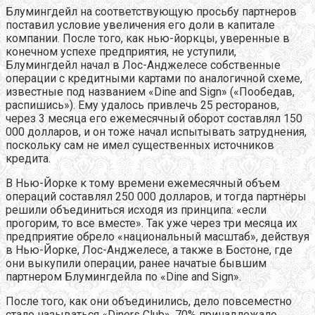
Блумингдейл на соответствующую просьбу партнеров
поставил условие увеличения его доли в капитале
компании. После того, как нью-йоркцы, уверенные в
конечном успехе предприятия, не уступили,
Блумингдейл начал в Лос-Анджелесе собственные
операции с кредитными картами по аналогичной схеме,
известные под названием «Dine and Sign» («Пообедав,
распишись»). Ему удалось привлечь 25 ресторанов,
через 3 месяца его ежемесячный оборот составлял 150
000 долларов, и он тоже начал испытывать затруднения,
поскольку сам не имел существенных источников
кредита.
В Нью-Йорке к тому времени ежемесячный объем
операций составлял 250 000 долларов, и тогда партнёры
решили объединиться исходя из принципа: «если
прогорим, то все вместе». Так уже через три месяца их
предприятие обрело «национальный масштаб», действуя
в Нью-Йорке, Лос-Анджелесе, а также в Бостоне, где
они выкупили операции, ранее начатые бывшим
партнером Блумингдейла по «Dine and Sign».
После того, как они объединились, дело повсеместно
стало называться «Diners Club». 70% принадлежало