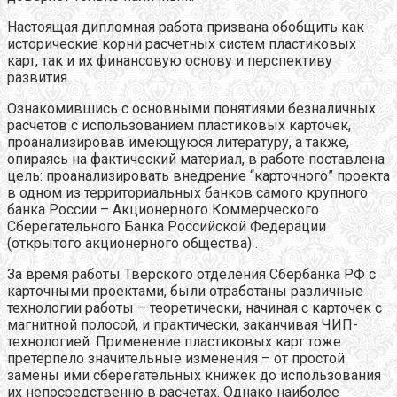
Настоящая дипломная работа призвана обобщить как
исторические корни расчетных систем пластиковых
карт, так и их финансовую основу и перспективу
развития.
Ознакомившись с основными понятиями безналичных
расчетов с использованием пластиковых карточек,
проанализировав имеющуюся литературу, а также,
опираясь на фактический материал, в работе поставлена
цель: проанализировать внедрение “карточного” проекта
в одном из территориальных банков самого крупного
банка России – Акционерного Коммерческого
Сберегательного Банка Российской Федерации
(открытого акционерного общества) .
За время работы Тверского отделения Сбербанка РФ с
карточными проектами, были отработаны различные
технологии работы – теоретически, начиная с карточек с
магнитной полосой, и практически, заканчивая ЧИП-
технологией. Применение пластиковых карт тоже
претерпело значительные изменения – от простой
замены ими сберегательных книжек до использования
их непосредственно в расчетах. Однако наиболее