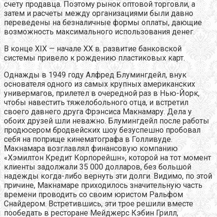
счету продавца. Поэтому рынок оптовой торговли, а
затем и расчеты между организациями были давно
переведены на безналичные формы оплаты, дающие
возможность максимального использования денег.
В конце XIX — начале XX в. развитие банковской
системы привело к рождению пластиковых карт.
Однажды в 1949 году Алфред Блумингдейл, внук
основателя одного из самых крупных американских
универмагов, прилетел в очередной раз в Нью-Йорк,
чтобы навестить тяжелобольного отца, и встретил
своего давнего друга Фрэнсиса Макнамару. Дела у
обоих друзей шли неважно. Блумингдейл после работы
продюсером бродвейских шоу безуспешно пробовал
себя на поприще кинематографа в Голливуде.
Макнамара возглавлял финансовую компанию
«Хэмилтон Кредит Корпорейшн», которой на тот момент
клиенты задолжали 35 000 долларов, без большой
надежды когда-либо вернуть эти долги. Видимо, по этой
причине, Макнамаре приходилось значительную часть
времени проводить со своим юристом Ральфом
Снайдером. Встретившись, эти трое решили вместе
пообедать в ресторане Мейджерс Кэбин Грилл,