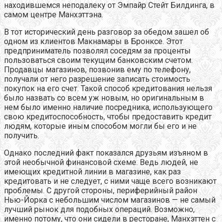
находившемся неподалеку от Эмпайр Стейт Билдинга, в
самом центре Манхэттэна.
В тот исторический день разговор за обедом зашел об
одном из клиентов Макнамары в Бронксе. Этот
предприниматель позволял соседям за проценты
пользоваться своим текущим банковским счетом.
Продавцы магазинов, позвонив ему по телефону,
получали от него разрешение записать стоимость
покупок на его счет. Такой способ кредитования нельзя
было назвать со всем уж новым, но оригинальным в
нем было именно наличие посредника, использующего
свою кредитоспособность, чтобы предоставить кредит
людям, которые иным способом могли бы его и не
получить.
Однако последний факт показался друзьям изъяном в
этой необычной финансовой схеме. Ведь людей, не
имеющих кредитной линии в магазине, как раз
кредитовать и не следует, с ними чаще всего возникают
проблемы. С другой стороны, периферийный район
Нью-Йорка с небольшим числом магазинов — не самый
лучший рынок для подобных операций. Возможно,
именно потому, что они сидели в ресторане, Манхэттен с