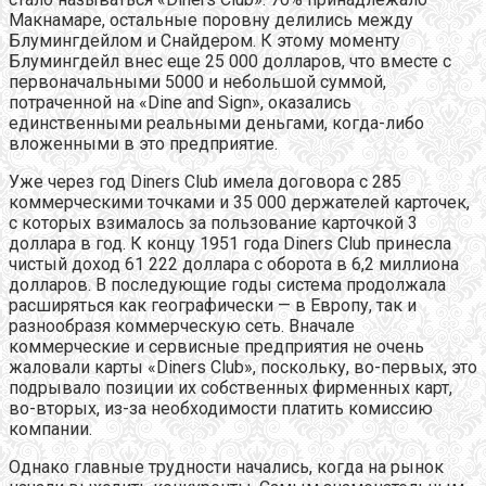
Макнамаре, остальные поровну делились между
Блумингдейлом и Снайдером. К этому моменту
Блумингдейл внес еще 25 000 долларов, что вместе с
первоначальными 5000 и небольшой суммой,
потраченной на «Dine and Sign», оказались
единственными реальными деньгами, когда-либо
вложенными в это предприятие.
Уже через год Diners Club имела договора с 285
коммерческими точками и 35 000 держателей карточек,
с которых взималось за пользование карточкой 3
доллара в год. К концу 1951 года Diners Club принесла
чистый доход 61 222 доллара с оборота в 6,2 миллиона
долларов. В последующие годы система продолжала
расширяться как географически — в Европу, так и
разнообразя коммерческую сеть. Вначале
коммерческие и сервисные предприятия не очень
жаловали карты «Diners Club», поскольку, во-первых, это
подрывало позиции их собственных фирменных карт,
во-вторых, из-за необходимости платить комиссию
компании.
Однако главные трудности начались, когда на рынок