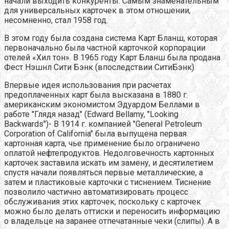
начали выходить конкуренты. Самым знаменательным
для универсальных карточек в этом отношении,
несомненно, стал 1958 год.
В этом году была создана система Карт Бланш, которая
первоначально была частной карточкой корпорации
отелей «Хил тон». В 1965 году Карт Бланш была продана
Фест Нэшнл Сити Бэнк (впоследствии СитиБэнк).
Впервые идея использования при расчетах
предоплаченных карт была высказана в 1880 г.
американским экономистом Эдуардом Беллами в
работе "Глядя назад" (Еdward Bellamy, "Looking
Backwards")- В 1914 г. компанией "General Petroleum
Corporation of California" была выпущена первая
картонная карта, чье применение было ограничено
оплатой нефтепродуктов. Недолговечность картонных
карточек заставила искать им замену, и десятилетием
спустя начали появляться первые металлические, а
затем и пластиковые карточки с тиснением. Тиснение
позволило частично автоматизировать процесс
обслуживания этих карточек, поскольку с карточек
можно было делать оттиски и переносить информацию
о владельце на заранее отпечатанные чеки (слипы). А в