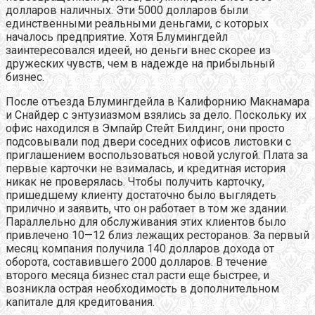
долларов наличных. Эти 5000 долларов были
единственными реальными деньгами, с которых
началось предприятие. Хотя Блумингдейл
заинтересовался идеей, но деньги внес скорее из
дружеских чувств, чем в надежде на прибыльный
бизнес.
После отъезда Блумингдейла в Калифорнию Макнамара
и Снайдер с энтузиазмом взялись за дело. Поскольку их
офис находился в Эмпайр Стейт Билдинг, они просто
подсовывали под двери соседних офисов листовки с
приглашением воспользоваться новой услугой. Плата за
первые карточки не взималась, и кредитная история
никак не проверялась. Чтобы получить карточку,
пришедшему клиенту достаточно было выглядеть
прилично и заявить, что он работает в том же здании.
Параллельно для обслуживания этих клиентов было
привлечено 10—12 близ лежащих ресторанов. За первый
месяц компания получила 140 долларов дохода от
оборота, составившего 2000 долларов. В течение
второго месяца бизнес стал расти еще быстрее, и
возникла острая необходимость в дополнительном
капитале для кредитования.