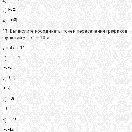
2)
3)
4)
13. Вычислите координаты точек пересечения графиков
2
функций y = x
– 10 и
y = 4x + 11
1)
2)
3)
4)