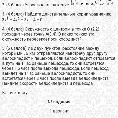
2. (3 балла) Упростите выражение:
.
3. (4 балла) Найдите действительные корни уравнения:
3
2
3х
– 4х
– 3х + 4 = 0.
4. (4 балла) Окружность с центром в точке О (2;2)
проходит через точку А(3;4). В каких точках эта
окружность пересекает оси координат?
5. (6 баллов) Из двух пунктов, расстояние между
которыми 36 км, отправляются навстречу друг другу
велосипедист и пешеход. Если велосипедист отправится
в путь на 1 час раньше пешехода, то они встретятся
через 1,5 часа после выхода пешехода. Если пешеход
выйдет на 1 час раньше велосипедиста, то они
встретятся через 2 часа после выезда велосипедиста.
Найдите скорости велосипедиста и пешехода.
Ключ к тесту
№
задания
1 вариант