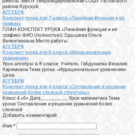
работы: МБОУ «Верхнедеревенская СОШ» Льговского
района Курской
АЛГЕБРА
Конспект урока для 7 класса «Линейная функция и её
график»
ПЛАН-КОНСПЕКТ УРОКА «Линейная функция и её
график» ФИО (полностью): Одышева Ольга
Валентиновна Место работы:
АЛГЕБРА
Конспект урока для 8 класса «Иррациональные
уравнения»
Урок алгебры в 8 классе. Учитель: Габдукаева Физалия
Каримовна Тема урока: «Иррациональные уравнения».
Цели:
АЛГЕБРА
Конспект урока для 4 класса «Составление и решение
уравнений более сложной структуры»
Класс 4 «б» Дата__________ Урок математика Тема
урока: Составление и решение уравнений более
сложной
Добавить комментарий
Имя
*