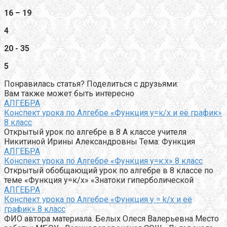
16 – 19
4
20 - 35
5
Понравилась статья? Поделиться с друзьями:
Вам также может быть интересно
АЛГЕБРА
Конспект урока по Алгебре «Функция у=к/х и её график»
8 класс
Открытый урок по алгебре в 8 А классе учителя
Никитиной Ирины Александровны Тема: Функция
АЛГЕБРА
Конспект урока по Алгебре «Функция у=к:х» 8 класс
Открытый обобщающий урок по алгебре в 8 классе по
теме «Функция у=к/х» «Знатоки гиперболической
АЛГЕБРА
Конспект урока по Алгебре «Функция y = k/x и её
график» 8 класс
ФИО автора материала. Белых Олеся Валерьевна Место