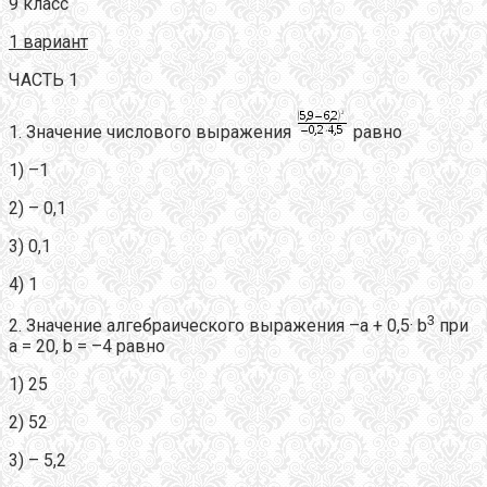
9 класс
1 вариант
ЧАСТЬ 1
1. Значение числового выражения
равно
1) –1
2) – 0,1
3) 0,1
4) 1
3
2. Значение алгебраического выражения –a + 0,5· b
при
a = 20, b = –4 равно
1) 25
2) 52
3) – 5,2