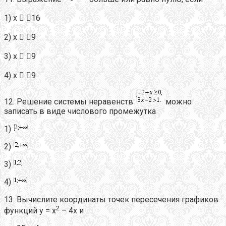
1) х  16
2) х  9
3) х  9
4) х  9
12. Решение системы неравенств
можно
записать в виде числового промежутка
1)
2)
3)
4)
13. Вычислите координаты точек пересечения графиков
2
функций y = x
– 4x и