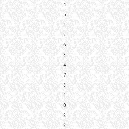
4
5
1
2
6
3
4
7
3
1
8
2
2