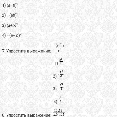
2
1) (
a
–
b
)
2
2) –(
a
b
)
2
3) (
a+b)
2
4) –(
a
+
b
)
7. Упростите выражение:
1)
2)
3)
4)
8. Упростить выражение: