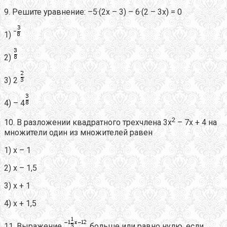
9. Решите уравнение: –5·(2х – 3) – 6·(2 – 3х) = 0
1)
2)
3) 2
4) – 4
2
10. В разложении квадратного трехчлена 3х
– 7х + 4 на
множители один из множителей равен
1) х – 1
2) х – 1,5
3) х + 1
4) х + 1,5
11. Выражение
больше или равно нулю, если