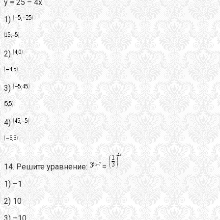
y = 25 – 4x
1)
2)
3)
4)
14. Решите уравнение:
=
1) –1
2) 10
3) –10