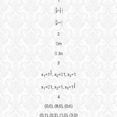
1
2
m
 3n
3
x
=1
, x
=1, x
=1
1
2
3
x
=1, x
=1, x
=1
1
2
3
4
(0;0), (8;0), (0;6)
(0;1), (0;3), (1;0), (3;0)