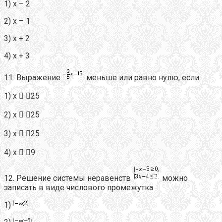
1) х – 2
2) х – 1
3) х + 2
4) х + 3
11. Выражение
меньше или равно нулю, если
1) х  25
2) х  25
3) х  25
4) х  9
12. Решение системы неравенств
можно
записать в виде числового промежутка
1)