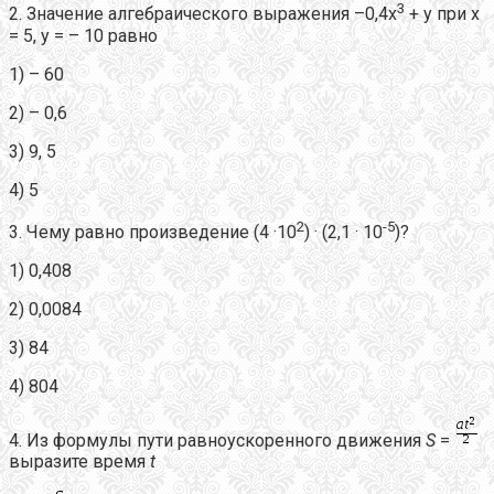
3
2. Значение алгебраического выражения –0,4х
+ у при х
= 5, у = – 10 равно
1) – 60
2) – 0,6
3) 9, 5
4) 5
2
-5
3. Чему равно произведение (4 ·10
) · (2,1 · 10
)?
1) 0,408
2) 0,0084
3) 84
4) 804
4. Из формулы пути равноускоренного движения
S
=
выразите время
t