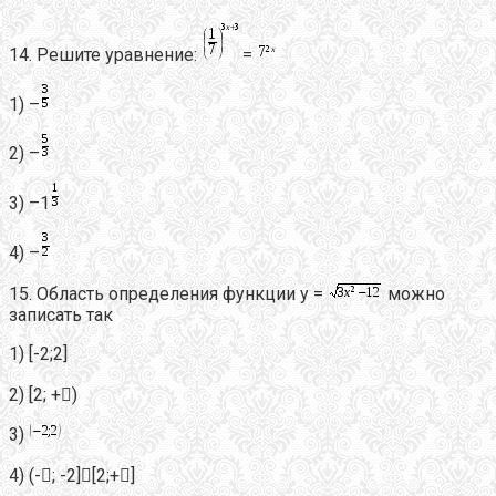
14. Решите уравнение:
=
1) –
2) –
3) –1
4) –
15. Область определения функции y =
можно
записать так
1) [-2;2]
2) [2; +)
3)
4) (-; -2][2;+]