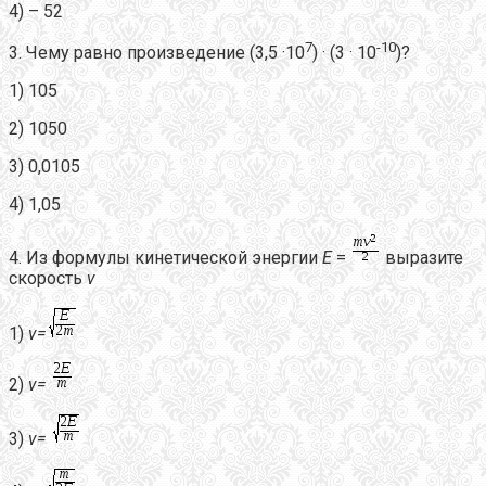
4) – 52
7
-10
3. Чему равно произведение (3,5 ·10
) · (3 · 10
)?
1) 105
2) 1050
3) 0,0105
4) 1,05
4. Из формулы кинетической энергии
E
=
выразите
скорость
v
1)
v
=
2)
v
=
3)
v
=