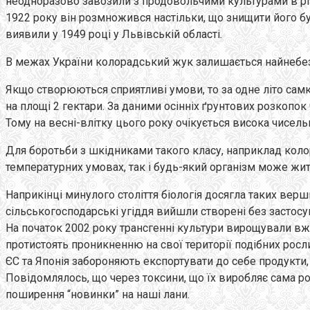
неодноразово завозили з продовольчими культурами в різн
1922 року він розмножився настільки, що знищити його б
виявили у 1949 році у Львівській області
.
В межах України колорадський жук залишається найнебе
Якщо створюються сприятливі умови, то за одне літо самк
на площі 2 гектари. За даними осінніх ґрунтових розкопо
Тому на весні-влітку цього року очікується висока чисель
Для боротьби з шкідниками такого класу, наприклад коло
температурних умовах, так і будь-який організм може жит
Наприкінці минулого століття біологія досягла таких верш
сільськогосподарські угіддя вийшли створені без застосув
На початок 2002 року трансгенні культури вирощували вже 
протистоять проникненню на свої території подібних росл
ЄС та Японія забороняють експортувати до себе продукти, 
Повідомлялось, що через токсини, що їх виробляє сама рос
поширення “новинки” на наші лани.