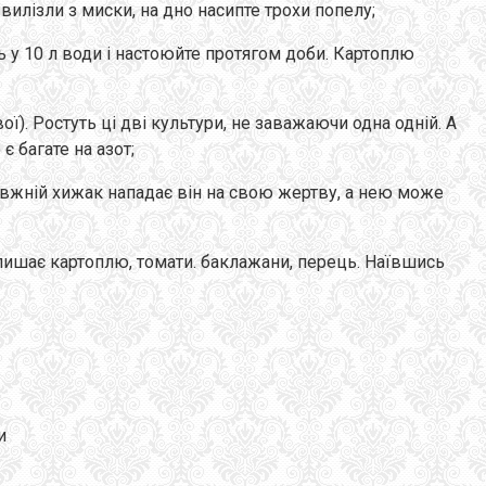
вилізли з миски, на дно насипте трохи попелу;
ть у 10 л води і настоюйте протягом доби. Картоплю
). Ростуть ці дві культури, не заважаючи одна одній. А
 багате на азот;
авжній хижак нападає він на свою жертву, а нею може
ишає картоплю, томати. баклажани, перець. Наївшись
и