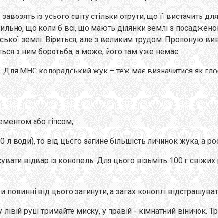
авозять із усього світу стільки отрути, що її вистачить дл
вильно, що коли б всі, що мають ділянки землі з посаджен
кої землі. Віриться, але з великим трудом. Пропоную вивч
ться з ним боротьба, а може, його там уже немає.
 Для МНС колорадський жук – теж має визначитися як глоба
ементом або гіпсом;
 л води), то від цього загине більшість личинок жука, а 
ти відвар із конопель. Для цього візьміть 100 г свіжих рос
ки повинні від цього загинути, а запах коноплі відстрашува
у лівій руці тримайте миску, у правій - кімнатний віничок.