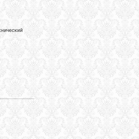
нический
...................