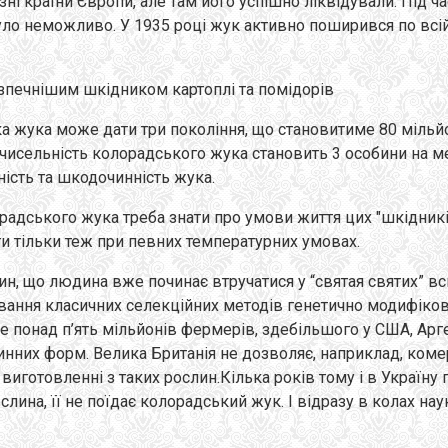
і країни Європи, але там його успішно ліквідували. Під ча
уло неможливо. У 1935 році жук активно поширився по всій
зпечнішим шкідником картоплі та помідорів
а жука може дати три покоління, що становитиме 80 мільйон
к чисельність колорадського жука становить 3 особини на м
ність та шкодочинність жука.
радського жука треба знати про умови життя цих "шкідникі
и тільки теж при певних температурних умовах.
ин, що людина вже починає втручатися у “святая святих” вс
ання класичних селекційних методів генетично модифіковані
понад п’ять мільйонів фермерів, здебільшого у США, Аргенти
инних форм. Велика Британія не дозволяє, наприклад, коме
виготовленні з таких рослин.Кілька років тому і в Україну
лина, її не поїдає колорадський жук. I відразу в колах нау