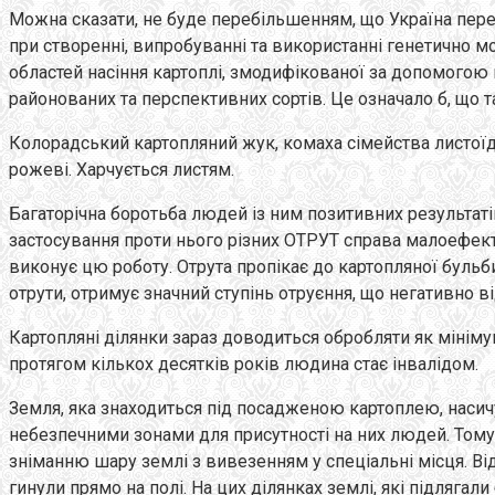
Можна сказати, не буде перебільшенням, що Україна пере
при створенні, випробуванні та використанні генетично 
областей насіння картоплі, змодифікованої за допомогою
районованих та перспективних сортів. Це означало б, що 
Колорадський картопляний жук, комаха сімейства листої
рожеві. Харчується листям.
Багаторічна боротьба людей із ним позитивних результатів
застосування проти нього різних ОТРУТ справа малоефект
виконує цю роботу. Отрута пропікає до картопляної бульб
отрути, отримує значний ступінь отруєння, що негативно від
Картопляні ділянки зараз доводиться обробляти як мінімум
протягом кількох десятків років людина стає інвалідом.
Земля, яка знаходиться під посадженою картоплею, насичує
небезпечними зонами для присутності на них людей. Тому 
зніманню шару землі з вивезенням у спеціальні місця. В
гинули прямо на полі. На цих ділянках землі, які підлягали