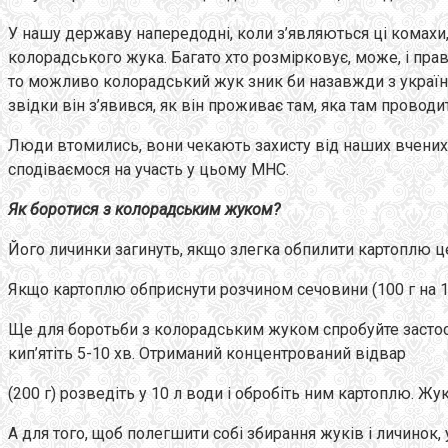
У нашу державу напередодні, коли з’являються ці комахи, з
колорадського жука. Багато хто розмірковує, може, і пра
то можливо колорадський жук зник би назавжди з українсь
звідки він з’явився, як він проживає там, яка там проводи
Люди втомились, вони чекають захисту від наших вчених.
сподіваємося на участь у цьому МНС.
Як боротися з колорадським жуком?
Його личинки загинуть, якщо злегка обпилити картоплю ц
Якщо картоплю обприснути розчином сечовини (100 г на 10
Ще для боротьби з колорадським жуком спробуйте застосува
кип’ятіть 5-10 хв. Отриманий концентрований відвар
(200 г) розведіть у 10 л води і обробіть ним картоплю. Жу
А для того, щоб полегшити собі збирання жуків і личинок, 