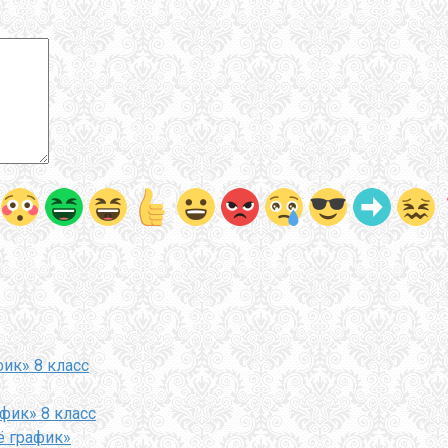
фик» 8 класс
афик» 8 класс
ё график»