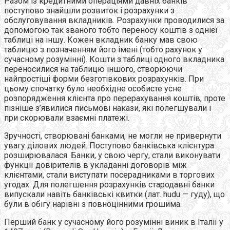
Разом iз кредитними операціями давніх банкiв
поступово знайшли розвиток i розрахунки з
обслуговування вкладників. Розрахунки проводилися за
допомогою так званого тобто переносу коштiв з однієї
таблицi на iншу. Кожен вкладник банку мав свою
таблицю з позначенням його iменi (тобто рахунок у
сучасному розумiннi). Кошти з таблицi одного вкладника
переносилися на таблицю iншого, створюючи
найпростiшi форми безготiвкових розрахункiв. При
цьому спочатку було необхiдне особисте усне
розпорядження клiєнта про перерахування коштiв, проте
пiзнiше з’явилися письмовi накази, якi полегшували i
при скорювали взаємнi платежi.
Зручностi, створюванi банками, не могли не привернути
увагу дiлових людей. Поступово банкiвська клієнтура
розширювалася. Банки, у свою чергу, стали виконувати
функції довiрителiв в укладанні договорiв мiж
клiєнтами, стали виступати посерадниками в торгових
угодах. Для полегшення розрахункiв стародавні банки
випускали навiть банкiвськi квитки (лат. hudu — гуду), що
були в обiгу нарiвнi з повноцінними грошима.
Перший банк у сучасному його розумінні виник в Італії у