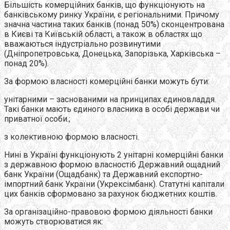
Більшість комерцiйних банкiв, що функціонують на
банкiвському ринку України, є регіональними. Причому
значна частина таких банкiв (понад 50%) сконцентрована
в Києві та Київській області, а також в областях що
вважаються індустріально розвинутими
(Дніпропетровська, Донецька, Запорізька, Харківська –
понад 20%).
За формою власності комерційні банки можуть бути:
унітарними – заснованими на принципах єдиновладдя.
Такі банки мають єдиного власника в особі держави чи
приватної особи.;
з колективною формою власності.
Нині в Україні функціонують 2 унітарні комерційні банки
з державною формою власності6 Державний ощадний
банк України (Ощадбанк) та Державний експортно-
імпортний банк України (Укрексімбанк). Статутні капітали
цих банків сформовано за рахунок бюджетних коштів.
За організаційно-правовою формою діяльності банки
можуть створюватися як: