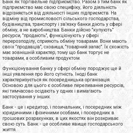
Банк як торгівельне підприємство. Разом з тим банк як
підприємство має свою специфіку, його діяльність
відрізняється від діяльності інших підприємств. На
відміну від промисловості сільського господарства,
будівництва, транспорту і зв'язку банки діють у сфері
обміну, а не виробництва. Банки дійсно "купують"
ресурси, "продають", функціонують у сфері
перерозподілу, сприяють обміну товарами. Вони мають
своїх "продавців", сховища, "товарний запас". Їх схожість
має зовнішній характер, тому що банк торгує не
товарами, а особливим продуктом.
Функціонування банку у сфері обміну породжує ще й
інші уявлення про його сутність. Іноді банк
характеризується як посередницька організація.
Основою для цього є особливе переливання ресурсів,
які тимчасово осідають у одних і вимагають
застосування у інших.
Банк - це і кредитор, і позичальник, і посередник між
юридичними і фізичними особами, і посередник в
грошових розрахунках, в цих якостях він розкриває
свою суть. Банк - це особливе явище господарського
життя.