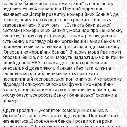
складова банківської системи країни” в свою чергу
поділяється на 4 підрозділи. Перший підрозділ
називається „Історія розвитку комерційних банків”, де,
власне, описується зародження і розвиток банків у
стародавні часи. У другому — „Сутність банківської
системи і комерційних банків”, мова йде про банківську
систему, її структуру і функції, а також розглядається
суть банку з погляду різних організацій і види банків за
притаманними їм ознаками. Третій підрозділ має назву
„Операції комерційних банків”. В ньому мова йде про ті
операції банків, які вони можуть надавати, маючи той чи
інший дозвіл НБУ, а також докладно про основні
операції, які дозволяють банкам зберігати клієнтів і
залишатися рентабельними навіть при надто
несприятливій господарської кон’юнктурі. У четвертому
підрозділі описуються основні функції комерційних
банків, завдяки яким створюється той фундамент, на
якому базується робота банку і банківської системи в
цілому.
Другий розділ — „Розвиток комерційних банків в
Україні” складається з двох підрозділів. Перший з них
називається „Зародження банків і розвиток за роки
незалежності”. В ньому мова йде про банківську справу