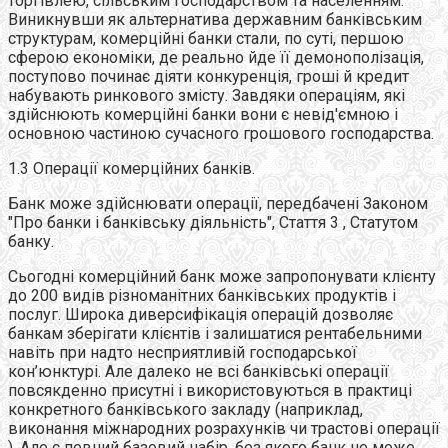
торгівлею, сільським господарством та населенням.
Виникнувши як альтернатива державним банківським
структурам, комерційні банки стали, по суті, першою
сферою економіки, де реально йде її демонополізація,
поступово починає діяти конкуренція, гроші й кредит
набувають ринкового змісту. Завдяки операціям, які
здійснюють комерційні банки вони є невід'ємною і
основною частиною сучасного грошового господарства.
1.3 Операції комерційних банків.
Банк може здійснювати операції, передбачені Законом
"Про банки і банківську діяльність", Стаття 3 , Статутом
банку.
Сьогодні комерційний банк може запропонувати клієнту
до 200 видів різноманітних банківських продуктів і
послуг. Широка диверсифікація операцій дозволяє
банкам зберігати клієнтів і залишатися рентабельними
навіть при надто несприятливій господарської
кон’юнктурі. Але далеко не всі банківські операції
повсякденно присутні і використовуються в практиці
конкретного банківського закладу (наприклад,
виконання міжнародних розрахунків чи трастові операції
). Але є певний базовий набір, без якого банк не може