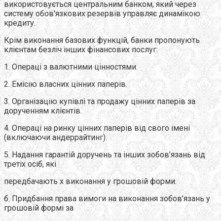
використовується центральним банком, який через
систему обов'язкових резервів управляє динамікою
кредиту.
Крім виконання базових функцій, банки пропонують
клієнтам безліч інших фінансових послуг:
1. Операцi з валютними цiнностями.
2. Емісію власних цiнних паперiв.
3. Організацію купiвлi та продажу цiнних паперiв за
дорученням клiєнтiв.
4. Операцi на ринку цiнних паперiв вiд свого iменi
(включаючи андеррайтинг).
5. Надання гарантій доручень та iнших зобов’язань вiд
третiх осiб, якi
передбачають х виконання у грошовiй форми.
б. Придбання права вимоги на виконання зобов’язань у
грошовiй формi за