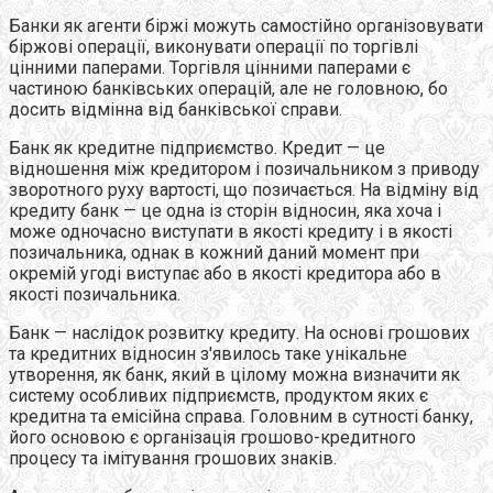
Банки як агенти біржі можуть самостійно організовувати
біржові операції, виконувати операції по торгівлі
цінними паперами. Торгівля цінними паперами є
частиною банківських операцій, але не головною, бо
досить відмінна від банківської справи.
Банк як кредитне підприємство. Кредит — це
відношення між кредитором і позичальником з приводу
зворотного руху вартості, що позичається. На відміну від
кредиту банк — це одна із сторін відносин, яка хоча і
може одночасно виступати в якості кредиту і в якості
позичальника, однак в кожний даний момент при
окремій угоді виступає або в якості кредитора або в
якості позичальника.
Банк — наслідок розвитку кредиту. На основі грошових
та кредитних відносин з'явилось таке унікальне
утворення, як банк, який в цілому можна визначити як
систему особливих підприємств, продуктом яких є
кредитна та емісійна справа. Головним в сутності банку,
його основою є організація грошово-кредитного
процесу та імітування грошових знаків.