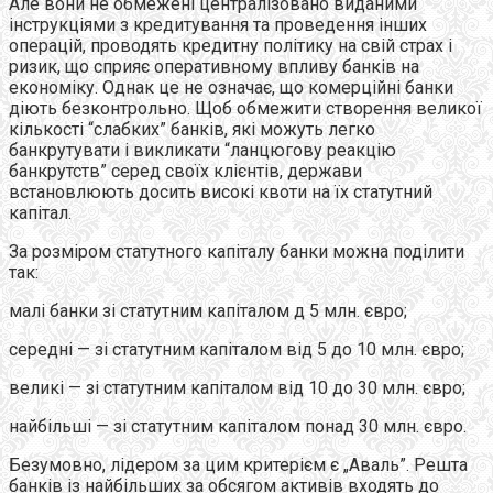
Але вони не обмежені централізовано виданими
інструкціями з кредитування та проведення iнших
операцій, проводять кредитну полiтику на свiй страх i
ризик, що сприяє оперативному впливу банкiв на
економіку. Однак це не означає, що комерційні банки
діють безконтрольно. Щоб обмежити створення великої
кiлькостi “слабких” банкiв, якi можуть легко
банкрутувати i викликати “ланцюгову реакцію
банкрутств” серед своїх клієнтів, держави
встановлюють досить високі квоти на їх статутний
капітал.
За розміром статутного капiталу банки можна поділити
так:
малі банки зі статутним капіталом д 5 млн. євро;
середні — зі статутним капіталом від 5 до 10 млн. євро;
великі — зі статутним капіталом від 10 до 30 млн. євро;
найбільші — зі статутним капіталом понад 30 млн. євро.
Безумовно, лідером за цим критерієм є „Аваль”. Решта
банкiв із найбільших за обсягом активів входять до