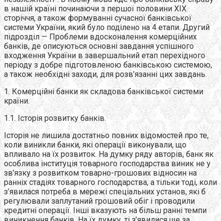
в нашій країні починаючи з першої половини ХIХ
сторіччя, а також формуванні сучасної банкiвської
системи України, який було поділено на 4 етапи. Другий
підрозділ — Проблеми вдосконалення комерційних
банків, де описуються основні завдання успішного
входження України в завершальний етап перехідного
періоду з добре підготовленою банківською системою,
а також необхідні заходи, для розв’язанні цих завдань.
1. Комерційні банки як складова банківської системи
країни.
1.1. Історія розвитку банків.
Історія не лишила достатньо повних відомостей про те,
коли виникли банки, які операції виконували, що
впливало на їх розвиток. На думку ряду авторів, банк як
особлива інституція товарного господарства виник не у
зв’язку з розвитком товарно-грошових відносин на
ранніх стадіях товарного господарства, а тільки тоді, коли
з’явилася потреба в мережі спеціальних установ, які б
регулювали заплутаний грошовий обіг і проводили
кредитні операції. Інші вказують на більш ранні темпи
виникнення банків. На їх думку, ті з’явилися ще за