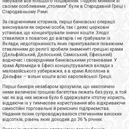
набували все бiльшого поширення. Подiбнi мiняйли зi
своїми особливими „столами” були в Стародавнiй Грецi i
Стародавньому Римi.
За свідченнями iсторикiв, першi банкiвськi операцiї
виконували як окремi особи, так i деякi церковнi
установи, що концентрували значнi кошти. Злодiї
ставилися з повагою до вiвтарiв i не грабували їх.
Вклади, недоторканнiсть яких гарантувалася поважним
ставленням до релiгiї зробили знаменитi грецькi храми
(Дельфiйський, Делоський, Самоський, Ефеський)
водночас i своерiдними банкiвськими установами. У
храмi Артемиди в Ефесi концецтрувалися вклади з
малоазійського узбережжя, а в храмi Алоллона в
Дельфах — вiльнi кошти всiєї європейської Грецii.
Першi банкiри незабаром зрозумiли, що накопичені
ними величезнi грошовi багатства лежать без руху, в той
час як вiд них можна було б одержувати iстотну користь,
вiддаючи їх у тимчасове користування або вiдкриваючи
самостiйнi торговельні й ремісничі підприємства.
Надання позик супроводжувалося стягненням високих
відсотків, рiвень яких доходив до 36 % рiчних.