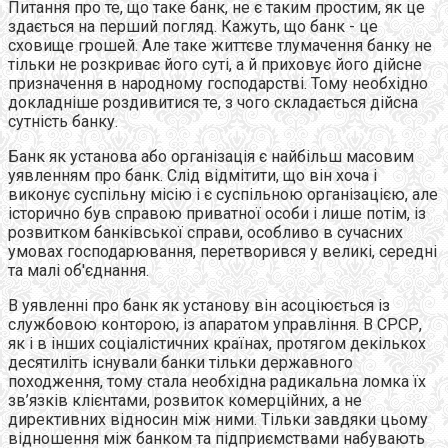
Питання про те, що таке банк, не є таким простим, як це
здається на перший погляд. Кажуть, що банк - це
сховище грошей. Але таке життєве тлумачення банку не
тільки не розкриває його суті, а й приховує його дійсне
призначення в народному господарстві. Тому необхідно
докладніше роздивитися те, з чого складається дійсна
сутність банку.
Банк як установа або організація є найбільш масовим
уявленням про банк. Слід відмітити, що він хоча і
виконує суспільну місію і є суспільною організацією, але
історично був справою приватної особи і лише потім, із
розвитком банківської справи, особливо в сучасних
умовах господарювання, перетворився у великі, середні
та малі об'єднання.
В уявленні про банк як установу він асоціюється із
службовою конторою, із апаратом управління. В СРСР,
як і в інших соціалістичних країнах, протягом декількох
десятиліть існували банки тільки державного
походження, тому стала необхідна радикальна ломка їх
зв’язків клієнтами, розвиток комерційних, а не
директивних відносин між ними. Тільки завдяки цьому
відношення між банком та підприємствами набувають