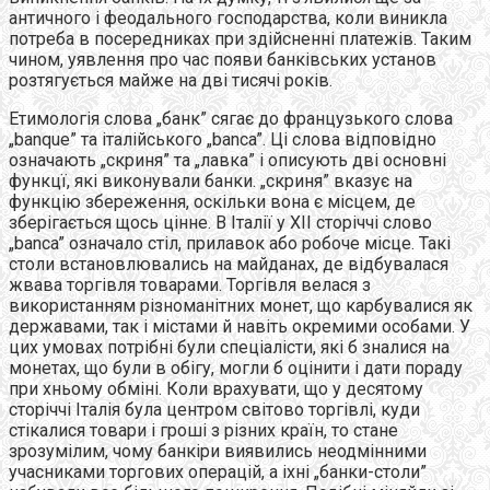
античного і феодального господарства, коли виникла
потреба в посередниках при здійсненні платежів. Таким
чином, уявлення про час появи банкiвських установ
розтягується майже на двi тисячi рокiв.
Етимологiя слова „банк” сягає до французького слова
„banque” та iталiйського „banca”. Цi слова вiдповiдно
означають „скриня” та „лавка” i описують двi основнi
функцї, якi виконували банки. „скриня” вказує на
функцiю збереження, оскiльки вона є мiсцем, де
зберiгається щось цiнне. В Італiї у ХII сторіччі слово
„banca” означало стiл, прилавок або робоче мiсце. Такi
столи встановлювались на майданах, де вiдбувалася
жвава торгiвля товарами. Торгiвля велася з
використанням рiзноманiтних монет, що карбувалися як
державами, так i мiстами й навiть окремими особами. У
цих умовах потрiбнi були спецiалiсти, якi б зналися на
монетах, що були в обiгу, могли б оцiнити i дати пораду
при хньому обмiнi. Коли врахувати, що у десятому
сторiччi Iталiя була центром свiтово торгiвлi, куди
стiкалися товари i грошi з рiзних країн, то стане
зрозумiлим, чому банкiри виявились неодмiнними
учасниками торгових операцiй, а iхнi „банки-столи”