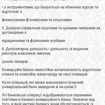
• з інструментами, що базуються на обмінних курсах та
відсотках з
фiнансовими ф’ючерсами та опцiонами.
5. Довірче управлiння коштами та цінними паперами за
договорами з
юридичними та фiзичними особами.
б. Депозитарну дiяльнiсть i дiяльнiсть iз ведення
реєстрів власників iменних
цінних паперiв.
Комерцiйнi банки самостiйно встановлюють відсоткові
ставки та комiсiйну винагороду за свої операцiй.
Коло операцiй, якi може виконувати сучасний
унiверсальний банк наведене в на схемi 2.
Усi банківські операцiї відображаються окремими
статтями в балансі комерційного банку. Залежно від
того, в якій частині балансу вони обслуговуються, їх