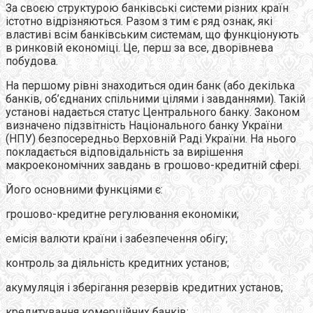
За своєю структурою банкiвськi системи рiзних країн
iстотно вiдрiзняються. Разом з тим є ряд ознак, якi
властивi всiм банківським системам, що функцiонують
в ринковiй економiцi. Це, перш за все, дворівнева
побудова.
На першому рiвнi знаходиться один банк (або декілька
банкiв, об’єднаних спільними цiлями i завданнями). Такiй
установi надається статус Центрального банку. Законом
визначено підзвітність Національного банку України
(НПУ) безпосередньо Верховній Раді України. На нього
покладається вiдповiдальнiсть за вирішення
макроекономічних завдань в грошово-кредитній сферi.
Його основними функціями є:
грошово-кредитне регулювання економіки;
емісія валюти країни і забезпечення обiгу;
контроль за дiяльнiсть кредитних установ;
акумуляція і зберігання резервів кредитних установ;
кредитування комерцiйних банкiв;