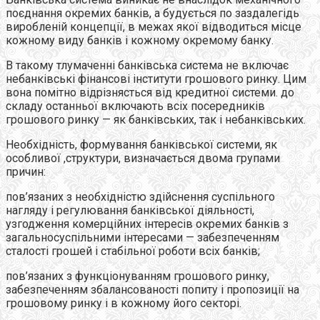
поєднання окремих банкiв, а будується по заздалегідь
виробленій концепції, в межах якої відводиться мiсце
кожному виду банкiв i кожному окремому банку.
В такому тлумаченні банкiвська система не включає
небанківські фiнансовi iнститути грошового ринку. Цим
вона помiтно вiдрiзнясться вiд кредитної системи. до
складу останньої включають всiх посередників
грошового ринку — як банкiвських, так i небанківських.
Необхiднiсть, формування банківської системи, як
особливої ,структури, визначається двома групами
причин:
пов’язаних з необхідністю здійснення суспільного
нагляду i регулювання банківської дiяльностi,
узгодження комерцiйних iнтересiв окремих банкiв з
загальносуспільними iнтересами — забезпеченням
сталостi грошей i стабільної роботи всiх банкiв;
пов’язаних з функціонуванням грошового ринку,
забезпеченням збалансованості попиту i пропозиції на
грошовому ринку i в кожному його секторi.