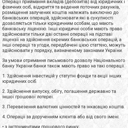
Операцїi приймання вкладів (депозитiв) вiд юридичних i
фiзичних осiб, вiдкриття та ведення поточних рахункiв,
розміщення залучених коштів належать виключно до
банкiвських операцiй, здійснювати якi в сукупностi
дозволяється тільки юридичним особам, що мають
банківську лiцензiю. Iншi юридичнi особи мають право
здiйснювати тiльки двi останні операцiї на пiдставi
ліцензії на здійснення окремих банкiвських операцiй, а
iншi операції та угоди, передбаченi цiєю статтею, можуть
здiйснювати у порядку, визначеному законами України.
За умови отримання письмового дозволу Нацiонального
банку України банки також мають право на такi операцiї.
1. Здійснення iнвестицiй у статутнi фонди та акцiї iнших
юридичних осiб.
2. Здійснення випуску, обiгу, погашення державно та
iншої грошової лотереї.
3. Перевезення валютних цiнностей та iнкасацiю коштiв.
4. Операцii за дорученням клiєнтiв або вiд свого iменi:
• з інструментами грошового ринку;