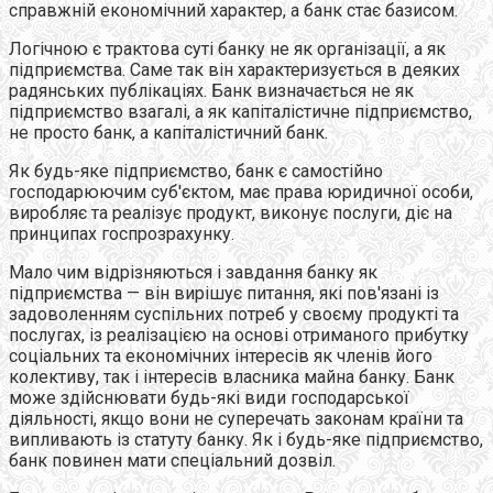
справжній економічний характер, а банк стає базисом.
Логічною є трактова суті банку не як організації, а як
підприємства. Саме так він характеризується в деяких
радянських публікаціях. Банк визначається не як
підприємство взагалі, а як капіталістичне підприємство,
не просто банк, а капіталістичний банк.
Як будь-яке підприємство, банк є самостійно
господарюючим суб'єктом, має права юридичної особи,
виробляє та реалізує продукт, виконує послуги, діє на
принципах госпрозрахунку.
Мало чим відрізняються і завдання банку як
підприємства — він вирішує питання, які пов'язані із
задоволенням суспільних потреб у своєму продукті та
послугах, із реалізацією на основі отриманого прибутку
соціальних та економічних інтересів як членів його
колективу, так і інтересів власника майна банку. Банк
може здійснювати будь-які види господарської
діяльності, якщо вони не суперечать законам країни та
випливають із статуту банку. Як і будь-яке підприємство,
банк повинен мати спеціальний дозвіл.