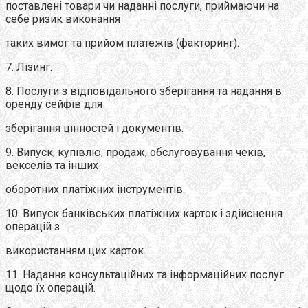
поставленi товари чи наданні послуги, приймаючи на
себе ризик виконання
таких вимог та прийом платежiв (факторинг).
7. Лiзинг.
8. Послуги з відповідального зберiгання та надання в
оренду сейфів для
зберiгання цiнностей і документiв.
9. Випуск, купівлю, продаж, обслуговування чекiв,
векселiв та інших
оборотних платіжних iнструментiв.
10. Випуск банкiвських платіжних карток i здiйснення
операцiй з
використанням цих карток.
11. Надання консультаційних та інформаційних послуг
щодо їх операцiй.