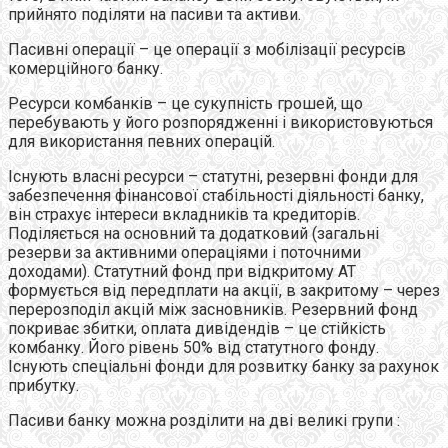
прийнято поділяти на пасиви та активи.
Пасивні операції – це операції з мобілізації ресурсів
комерційного банку.
Ресурси комбанків – це сукупність грошей, що
перебувають у його розпорядженні і використовуються
для використання певних операцій.
Існують власні ресурси – статутні, резервні фонди для
забезпечення фінансової стабільності діяльності банку,
він страхує інтереси вкладників та кредиторів.
Поділяється на основний та додатковий (загальні
резерви за активними операціями і поточними
доходами). Статутний фонд при відкритому АТ
формується від передплати на акції, в закритому – через
перерозподіл акцій між засновників. Резервний фонд
покриває збитки, оплата дивідендів – це стійкість
комбанку. Його рівень 50% від статутного фонду.
Існують спеціальні фонди для розвитку банку за рахунок
прибутку.
Пасиви банку можна роздiлити на двi великі групи :