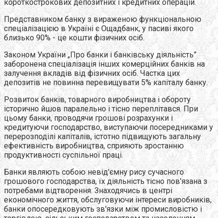
короткострокових депозитних і кредитних операцій.
Представником банку з вираженою функціональною
спеціалізацією в Україні є Ощадбанк, у пасиві якого
близько 90% - це кошти фізичних осіб.
Законом України „Про банки і банківську діяльність”
заборонена спеціалізація інших комерційних банків на
залучення вкладів від фізичних осіб. Частка цих
депозитів не повинна перевищувати 5% капіталу банку.
Розвиток банків, товарного виробництва і обороту
історично йшов паралельно і тісно переплітався. При
цьому банки, проводячи грошові розрахунки і
кредитуючи господарство, виступаючи посередниками у
перерозподілі капіталів, істотно підвищують загальну
ефективність виробництва, сприяють зростанню
продуктивності суспільної праці.
Банки являють собою невід'ємну рису сучасного
грошового господарства, їх діяльність тісно пов'язана з
потребами відтворення. Знаходячись в центрі
економічного життя, обслуговуючи інтереси виробників,
банки опосередковують зв'язки між промисловістю і