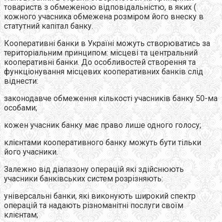
товариств з обмеженою вiдповiдальнiстю, в яких (
кожного учасника обмежена розмiром його внеску в
статутний капiтал банку.
Кооперативні банки в Українi можуть створюватись за
територiальним принципом: мiсцевi та центральний
кооперативнi банки. До особливостей створення та
функцiонування мiсцевих кооперативних банкiв слiд
вiднести:
законодавче обмеження кiлькостi учасникiв банку 50-ма
особами;
кожен учасник банку має право лише одного голосу;
клiєнтами кооперативного банку можуть бути тільки
його учасники.
Залежно від діапазону операцій які здійснюють
учасники банківських систем розрізняють:
універсальні банки, які виконують широкий спектр
операцій та надають різноманітні послуги своїм
клієнтам;