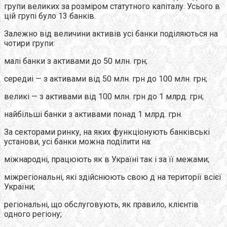
групи великих за розміром статутного капіталу. Усього в
цій групі було 13 банкiв.
Залежно вiд величини активiв усi банки подiляються на
чотири групи:
малi банки з активами до 50 млн. грн;
середиi — з активами вiд 50 млн. грн до 100 млн. грн;
великi — з активами вiд 100 млн. грн до 1 млрд. грн;
найбільші банки з активами понад 1 млрд. грн.
За секторами ринку, на яких функціонують банківські
установи, усі банки можна поділити на:
міжнародні, працюють як в Україні так i за її межами;
міжрегіональні, якi здійснюють свою д на території всієї
України;
регіональні, що обслуговують, як правило, клiєнтiв
одного регiону;