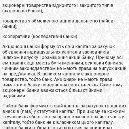
акцiонернi товариства вiдкритого i закритого типiв
(акцiонернi банки);
товариства з обмеженою вiдповiдальнiстю (пайові
банки);
кооперативи (кооперативнi банки).
Акцiонернi банки формують свiй капiтал за рахунок
об’єднання iндивiдуальних капіталів засновникiв
шляхом випуску i розміщення акцiй банку. Причому всi
емітовані акцiї мають бути іменними, оскiльки банки за
чинним законодавством не мають права на випуск акцiй
на пред’явника. Власником капiталу є акціонерне
товариство, тобто банк. Акцiонери не мають права
вимагати в банку повернення своїх внесків. Саме тому
акцiонернi банки вважаються бiльш стiйкими i
надiйними.
Пайові банк формують свiй капiтал за рахунок грошових
внескiв (паїв) у статутний капiтал. При цьому за кожним
iз учасників зберiгається право власностi на його частку
капiталу, тобто банк не є власником цього капiталу.
Пайові банки в Україні створюються на принципах