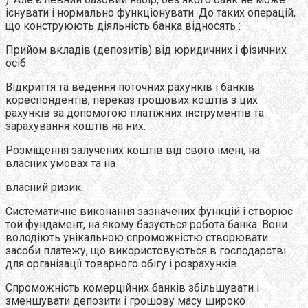
існувати і нормально функціонувати. До таких операцій,
що конструюють діяльність банка відносять :
Прийом вкладiв (депозитiв) вiд юридичних i фiзичних
осiб.
Відкриття та ведення поточних рахункiв і банкiв
кореспондентів, переказ грошових коштiв з цих
рахункiв за допомогою платіжних інструментів та
зарахування коштiв на них.
Розміщення залучених коштiв від свого iменi, на
власних умовах та на
власний ризик.
Систематичне виконання зазначених функцій і створює
той фундамент, на якому базується робота банка. Вони
володіють унікальною спроможністю створювати
засоби платежу, що використовуються в господарстві
для організації товарного обігу і розрахунків.
Спроможність комерційних банків збільшувати і
зменшувати депозити і грошову масу широко