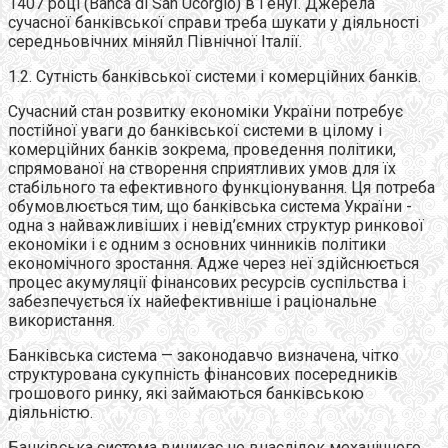
1407 році (Banca di San Ucorgio) в Генуї. Джерела
сучасної банківської справи треба шукати у діяльності
середньовічних міняйл Північної Італії.
1.2. Сутність банківської системи і комерційних банків.
Сучасний стан розвитку економіки України потребує
постійної уваги до банківської системи в цілому і
комерційних банків зокрема, проведення політики,
спрямованої на створення сприятливих умов для їх
стабільного та ефективного функціонування. Ця потреба
обумовлюється тим, що банківська система України -
одна з найважливіших і невід’ємних структур ринкової
економіки і є одним з основних чинників політики
економічного зростання. Адже через неї здійснюється
процес акумуляції фінансових ресурсів суспільства і
забезпечується їх найефективніше і раціональне
використання.
Банкiвська система — законодавчо визначена, чiтко
структурована сукупність фiнансових посередників
грошового ринку, якi займаються банкiвською
дiяльнiстю.
Банкiвська система виникає не внаслідок механічного