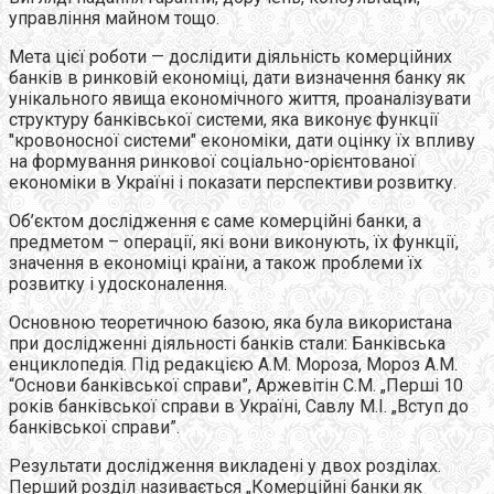
управлiння майном тощо.
Мета цієї роботи — дослідити діяльність комерційних
банків в ринковій економіці, дати визначення банку як
унікального явища економічного життя, проаналізувати
структуру банківської системи, яка виконує функції
"кровоносної системи" економіки, дати оцінку їх впливу
на формування ринкової соціально-орієнтованої
економіки в Україні і показати перспективи розвитку.
Об’єктом дослідження є саме комерційні банки, а
предметом – операції, які вони виконують, їх функції,
значення в економіці країни, а також проблеми їх
розвитку і удосконалення.
Основною теоретичною базою, яка була використана
при дослідженні діяльності банків стали: Банківська
енциклопедія. Під редакцією А.М. Мороза, Мороз А.М.
“Основи банкiвської справи”, Аржевітін С.М. „Перші 10
років банківської справи в Україні, Савлу М.І. „Вступ до
банківської справи”.
Результати дослідження викладені у двох розділах.
Перший розділ називається „Комерційні банки як