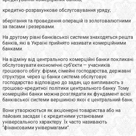
кредитно-розрахункове обслуговування уряду;
зберігання та проведення операцiй iз золотовалютними
за пасами i резервами.
На другому рiвнi банкiвської системи знаходяться решта
банкiв, якi в Україні прийнято називати комерцiйними
банками.
На вiдмiну вiд центрального комерцiйнi банки покликанi
обслуговувати економiчні суб’єкти — учасникiв
грошового обiгу: фірми, сiмейнi господарства, державнi
структури. через ці банки система обслуговує
господарство вiдповiдно до задач, що випливають з
грошово-кредитної полiтики центрального банку. Тому
комерцiйнi банки можна розглядати як фундамент всiєї
банкiвської системи вершиною якої є центральний банк.
Вони утворюються як акцiонернi товариства або на
пайових засадах i є кредитними установами
унiверсального характеру. Їх часто називають
“фінансовими універмагами”.