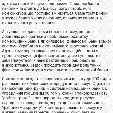
адже за своїм місцем в економічній системі банки
найближче стоять до бізнесу, його потреб, його
кон’юнктури, що постійно змінюється. Саме тому ринок
висуває банк у число основних, ключових сегментів
економічного регулювання.
Актуальність даної теми полягає в тому, що вона
дозволяє розібратися з проблемою розвитку
комерційних банків як складової фінансової банківської
системи України та її економічного зростання взагалі.
Адже саме через фінансову систему здійснюється
процес акумуляції фінансових ресурсів суспільства і
забезпечується їх найефективніше і раціональне
використання. Звідси походить провідна роль таких
фінансових інститутів у суспільстві як комерційні банки.
Сьогодні вони здатні запропонувати клієнту до 500 видів
різноманітних банківських продуктів та послуг. Однією з
найважливіших функцій системи комерцiйних банкiв є
управлiння грошовим обiгом у країні, а також здатність
“робити гроші” — розширювати кредитні ресурси
народного господарства, через що їх часто називають
“фабриками кредиту”, а також рiзноманiтнi послуги у
виглядi надання гарантiй, доручень, консультацій,