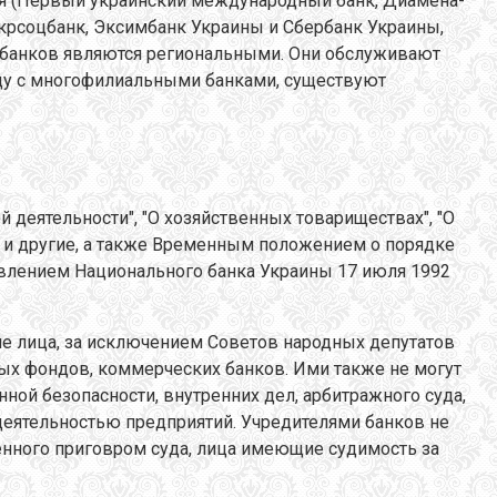
ься (Первый украинский международный банк, Диамена-
Укрсоцбанк, Эксимбанк Украины и Сбербанк Украины,
 банков являются региональными. Они обслуживают
ряду с многофилиальными банками, существуют
 деятельности", "О хозяйственных товариществах", "О
е" и другие, а также Временным положением о порядке
авлением Национального банка Украины 17 июля 1992
е лица, за исключением Советов народных депутатов
ных фондов, коммерческих банков. Ими также не могут
ной безопасности, внутренних дел, арбитражного суда,
 деятельностью предприятий. Учредителями банков не
енного приговром суда, лица имеющие судимость за