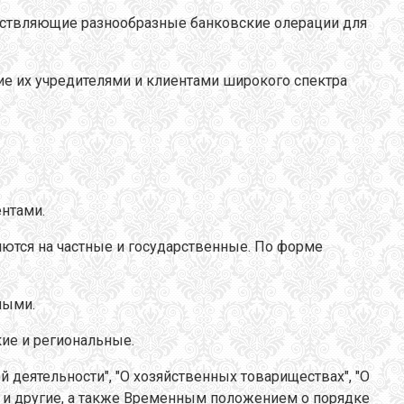
ществляющие разнообразные банковские олерации для
ие их учредителями и клиентами широкого спектра
ентами.
ются на частные и государственные. По форме
ными.
ие и региональные.
 деятельности", "О хозяйственных товариществах", "О
е" и другие, а также Временным положением о порядке