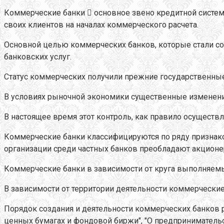
Коммерческие банки  основное звено кредитной систе
своих клиентов на началах коммерческого расчета.
Основной целью коммерческих банков, которые стали соз
банковских услуг.
Cтатус коммерческих получили прежние государственны
В условиях рыночной экономики существенные изменени
В настоящее время этот контроль, как правило осуществ
Коммерческие банки классифицируются по ряду признако
организации среди частных банков преобладают акционе
Коммерческие банки в зависимости от круга выполняе
В зависимости от территории деятельности коммерчески
Порядок создания и деятельности коммерческих банков р
ценных бумагах и фондовой биржи", "О предпринимательст