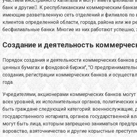
участием иностранного капитала и могут иметь филиалы 
банк и другие. К республиканским коммерческим банкам
имеющие разветвленную сеть отделений и филиалов по 
клиентов определенной области, города, района или же 
бесфилиальные банки. Многие из них работают успешно, 
Создание и деятельность коммерческ
Порядок создания и деятельности коммерческих банков р
ценных бумагах и фондовой биржи", "О предпринимательст
создания, регистрации коммерческих банков и осуществ
года.
Учредителями, акционерами коммерческих банков могут 
всех уровней, их исполнительных органов, политических
быть граждане следующий категорий: военнослужащие, до
государственного нотариата, органов государственной в
могут быть лица, которым запрещено заниматься предпри
воровство, взяточничество и другие корыстные преступл