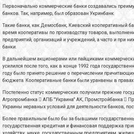
Первоначально коммерческие банки создавались преиму
банков. Так, например, был образован Укринбанк.
Такие банки, как Демосбанк, Киевский кооперативный ба
время кооперативы по производству товаров, выполнен
предприятий, организаций и учреждений, а часто и при н
банки.
В дальнейшем акционерами или пайщиками коммерческих
усилился после того, как в конце 1992 года государстве
году было принято решение о перечислении причитающих
бюджета. Кооперативные банки были уранвены в правах
Постепенно статус коммерческих получили прежние госу
Агропромбанка  АПБ "Украина" АК, Промстройбанка  Пр
Украины неравных условий для деятельности банков, по
Более правильным было бы за бывшими государственным
государственная кредитная и финансовая поддержка при
хозяйству, науке, государственным предприятиям, жилищн