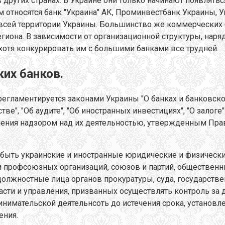
в других странах. В Украине они только начинают появлят
 относятся банк "Украина" АК, Проминвестбанк Украины, 
всей территории Украины. Большинство же коммерческих
региона. В зависимости от организационной структуры, на
хотя конкурировать им с большими банками все трудней.
их банков.
егламентируется законами Украины "О банках и банковской
ве", "Об аудите", "Об иностранных инвестициях", "О залог
ления надзором над их деятельностью, утвержденным Пр
быть украинские и иностранные юридические и физически
 и профсоюзных организаций, союзов и партий, обществен
лжностные лица органов прокуратуры, суда, государствен
ласти и управления, призванных осуществлять контроль за
нимательской деятельнсоть до истечения срока, установл
ения.