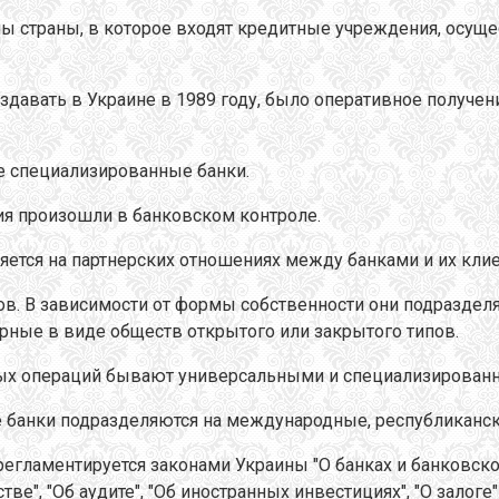
мы страны, в которое входят кредитные учреждения, осу
давать в Украине в 1989 году, было оперативное получен
е специализированные банки.
я произошли в банковском контроле.
ляется на партнерских отношениях между банками и их кли
в. В зависимости от формы собственности они подразделя
рные в виде обществ открытого или закрытого типов.
мых операций бывают универсальными и специализирован
е банки подразделяются на международные, республиканск
егламентируется законами Украины "О банках и банковской
ве", "Об аудите", "Об иностранных инвестициях", "О залог