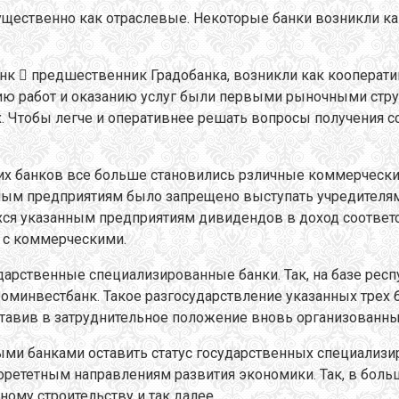
щественно как отраслевые. Некоторые банки возникли ка
нк  предшественник Градобанка, возникли как кооператив
ию работ и оказанию услуг были первыми рыночными стр
их. Чтобы легче и оперативнее решать вопросы получения с
 банков все больше становились рзличные коммерческие 
нным предприятиям было запрещено выступать учредителями
ся указанным предприятиям дивидендов в доход соответс
 с коммерческими.
дарственные специализированные банки. Так, на базе рес
оминвестбанк. Такое разгосударствление указанных трех 
ставив в затруднительное положение вновь организованны
и банками оставить статус государственных специализир
орететным направлениям развития экономики. Так, в боль
ому строительству и так далее.