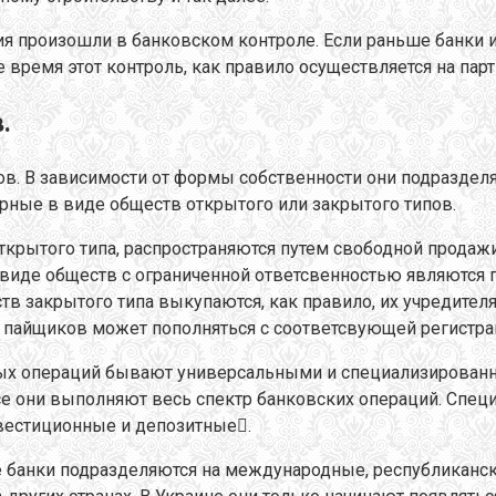
 произошли в банковском контроле. Если раньше банки и
е время этот контроль, как правило осуществляется на па
.
в. В зависимости от формы собственности они подразделя
рные в виде обществ открытого или закрытого типов.
открытого типа, распространяются путем свободной прод
 виде обществ с ограниченной ответсвенностью являются
в закрытого типа выкупаются, как правило, их учредителя
х пайщиков может пополняться с соответсвующей регистр
ых операций бывают универсальными и специализированн
се они выполняют весь спектр банковских операций. Спец
вестиционные и депозитные.
е банки подразделяются на международные, республиканс