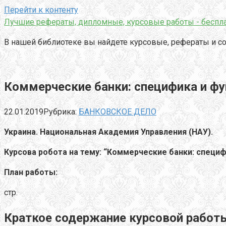
Перейти к контенту
Лучшие рефераты, дипломные, курсовые работы - беспла
В нашей библиотеке вы найдете курсовые, рефераты и со
Коммерческие банки: специфика и фу
22.01.2019
Рубрика:
БАНКОВСКОЕ ДЕЛО
Украина. Национальная Академия Управления (НАУ)
.
Курсова робота на тему: “Коммерческ
ие
банк
и: специф
План работы:
стр.
Краткое содержание курсовой рабо