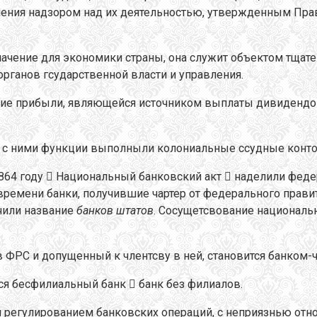
ления надзором над их деятельностью, утвержденным Пр
чение для экономики страны, она служит объектом тщател
органов гсударственной власти и управления.
ние прибыли, являющейся источником выплаты дивидендов
 с ними функции выполныли колониальные ссудные конто
1864 году  Национальный банковский акт  наделили фед
 времени банки, получившие чартер от федерального прави
учили название
банков штатов
. Сосущетсвование националь
 ФРС и допущенный к члентсву в ней, становится банком-
я бесфилиальный банк  банк без филиалов.
 регулированием банковских операций, с неприязнью отно