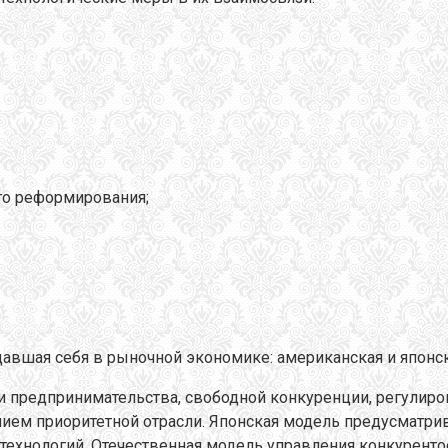
го реформирования;
авшая себя в рыночной экономике: американская и японск
ии предпринимательства, свободной конкуренции, регули
ием приоритетной отрасли. Японская модель предусматрив
а технологий. Отечественная модель управления конкурен