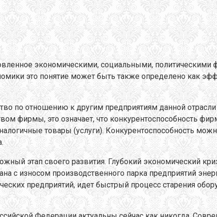
ловленное экономическими, социальными, политическими 
номики это понятие может быть также определено как эф
тво по отношению к другим предприятиям данной отрасли 
вом фирмы, это означает, что конкурентоспособность фир
аналогичные товары (услуги). Конкурентоспособность мож
.
ый этап своего развития. Глубокий экономический кризи
зана с износом производственного парка предприятий энер
ических предприятий, идет быстрый процесс старения обо
ссийской Федерации актуальны сейчас как никогда. Совр