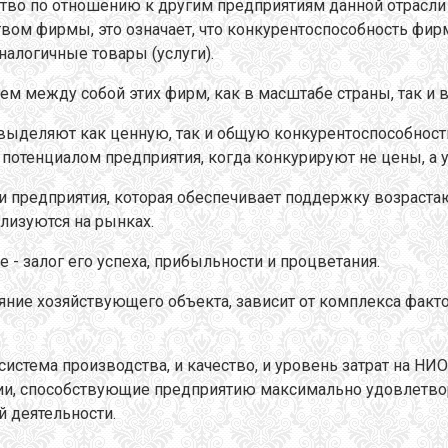
тво по отношению к другим предприятиям данной отрасли 
вом фирмы, это означает, что конкурентоспособность фир
налогичные товары (услуги).
м между собой этих фирм, как в масштабе страны, так и 
выделяют как ценную, так и общую конкурентоспособность
отенциалом предприятия, когда конкурируют не цены, а 
и предприятия, которая обеспечивает поддержку возраст
ализуются на рынках.
- залог его успеха, прибыльности и процветания.
яние хозяйствующего объекта, зависит от комплекса факт
истема производства, и качество, и уровень затрат на НИО
и, способствующие предприятию максимально удовлетвор
 деятельности.