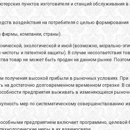
терских пунктов изготовителя и станций обслуживания в р
;
редств воздействия на потребителя с целью формирования 
 фирмы, компании, страны).
ической, экологической и иной (возможно, морально-этич
й чистоты и патентной защиты). В случае несоответствия
ства товар не может быть продан на данном рынке. Поэто
м получения высокой прибыли в рыночных условиях. При 
ь на достаточно долговременном временном отрезке. В св
способности предприятия выживать в изменяющихся рыночн
упность мер по систематическому совершенствованию изд
пособными предприятием включает программно, целевой 
технологические меры в их взаимосвязи.