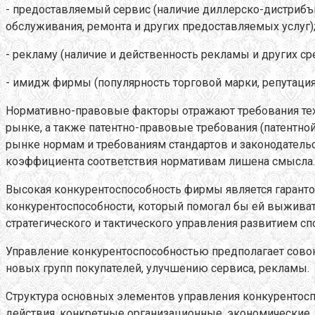
- предоставляемый сервис (наличие диллерско-дистрибъю
обслуживания, ремонта и других предоставляемых услуг)
- рекламу (наличие и действенность рекламы и других с
- имидж фирмы (популярность торговой марки, репутация
Нормативно-правовые факторы отражают требования техн
рынке, а также патентно-правовые требования (патентно
рынке нормам и требованиям стандартов и законодатель
коэффициента соответствия нормативам лишена смысла.
Высокая конкурентоспособность фирмы является гаранто
конкурентоспособности, который помогал бы ей выживат
стратегического и тактического управления развитием 
Управление конкурентоспособностью предполагает совок
новых групп покупателей, улучшению сервиса, рекламы.
Структура основных элементов управления конкурентос
действия, конкретные организационные, экономические, 