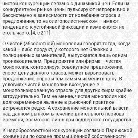
чистой конкуренции связано с динамикой цен. Если на
конкурентном рынке цены пульсируют непрерывно и
бессистемно в зависимости от колебания спроса и
предложения, то на олигополистическом – имеют
тенденцию к устойчивой фиксации и изменяются не
столь часто. [4, с.211]
О чистой (абсолютной) монополии
говорят тогда, когда
какой – либо продукт, у которого нет близких и
полноценных заменителей, выпускается лишь одним
производителем. Предприятие или фирма – чистая
монополия, контролируя, совокупное предложение,
спрос, цену данного товара, может варьировать
предложение, спрос и тем самым изменить цену. В
условиях чистой монополии вхождение в
монополизированную отрасль для других фирм крайне
затруднительно. Тем не менее, чистая монополия как
долговременное явление в рыночной практике
встречается редко. А сохранение монопольной власти
над данном рынком в течение длительного периода
времени, возможно, лишь при поддержке государства.
К недобросовестной конкуренции согласно Парижской
конвенции по охране промышленной собственности