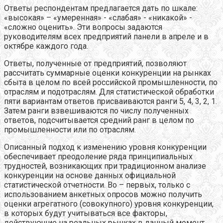
Ответы респондентам предлагается дать по шкале:
«высокая» – «умеренная» - «слабая» - «никакой» -
«сложно оценить». Эти вопросы задаются
руководителям всех предприятий панели в апреле и в
октябре каждого года.
Ответы, полученные от предприятий, позволяют
рассчитать суммарные оценки конкуренции на рынках
сбыта в целом по всей российской промышленности, по
отраслям и подотраслям. Для статистической обработки
пяти вариантам ответов присваиваются ранги 5, 4, 3, 2, 1.
Затем ранги взвешиваются по числу полученных
ответов, подсчитывается средний ранг в целом по
промышленности или по отраслям.
Описанный подход к изменению уровня конкуренции
обеспечивает преодоление ряда принципиальных
трудностей, возникающих при традиционном анализе
конкуренции на основе данных официальной
статистической отчетности. Во – первых, только с
использованием анкетных опросов можно получить
оценки агрегатного (совокупного) уровня конкуренции,
в которых будут учитываться все факторы,
действующие на реальных рынках в данный момент.