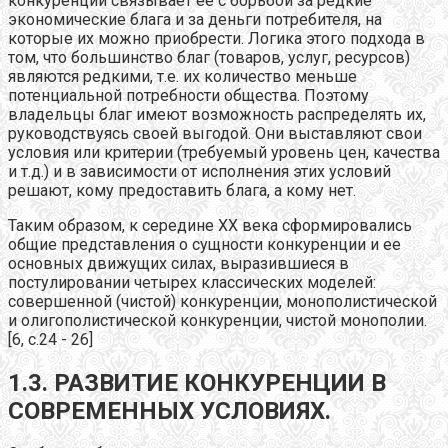
конкуренции связывает ее с борьбой за редкие
экономические блага и за деньги потребителя, на
которые их можно приобрести. Логика этого подхода в
том, что большинство благ (товаров, услуг, ресурсов)
являются редкими, т.е. их количество меньше
потенциальной потребности общества. Поэтому
владельцы благ имеют возможность распределять их,
руководствуясь своей выгодой. Они выставляют свои
условия или критерии (требуемый уровень цен, качества
и т.д.) и в зависимости от исполнения этих условий
решают, кому предоставить блага, а кому нет.
Таким образом, к середине XX века сформировались
общие представления о сущности конкуренции и ее
основных движущих силах, выразившиеся в
постулировании четырех классических моделей:
совершенной (чистой) конкуренции, монополистической
и олигополистической конкуренции, чистой монополии.
[6, с.24 - 26]
1.3. РАЗВИТИЕ КОНКУРЕНЦИИ В
СОВРЕМЕННЫХ УСЛОВИЯХ.