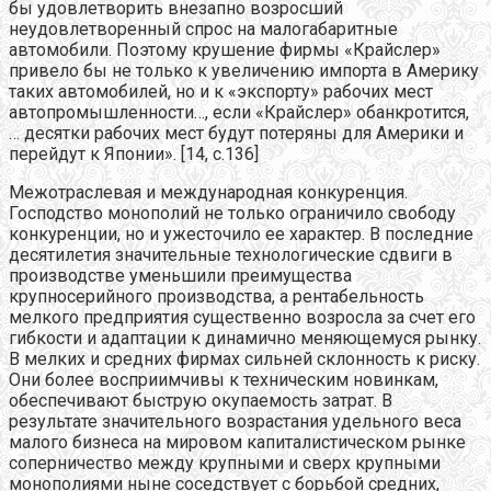
бы удовлетворить внезапно возросший
неудовлетворенный спрос на малогабаритные
автомобили. Поэтому крушение фирмы «Крайслер»
привело бы не только к увеличению импорта в Америку
таких автомобилей, но и к «экспорту» рабочих мест
автопромышленности…, если «Крайслер» обанкротится,
… десятки рабочих мест будут потеряны для Америки и
перейдут к Японии». [14, с.136]
Межотраслевая и международная конкуренция.
Господство монополий не только ограничило свободу
конкуренции, но и ужесточило ее характер. В последние
десятилетия значительные технологические сдвиги в
производстве уменьшили преимущества
крупносерийного производства, а рентабельность
мелкого предприятия существенно возросла за счет его
гибкости и адаптации к динамично меняющемуся рынку.
В мелких и средних фирмах сильней склонность к риску.
Они более восприимчивы к техническим новинкам,
обеспечивают быструю окупаемость затрат. В
результате значительного возрастания удельного веса
малого бизнеса на мировом капиталистическом рынке
соперничество между крупными и сверх крупными
монополиями ныне соседствует с борьбой средних,