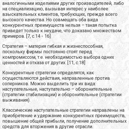
аналогичными изделиями других производителей, либо
на специализацию, вызывая интерес у наиболее
взыскательных клиентов, требующих, прежде всего
высокого качества. Но совмещать оба вида
конкурентных преимуществ нельзя – такая попытка
приведет только к неудаче, что доказано множеством
примеров. [7, с.14 - 16]
Стратегия – материя гибкая и жизнеспособная,
поскольку фирмы постоянно стоят перед
компромиссом, т.е. необходимостью выбора одних
ценностей и отказа от других. [11, с.18]
Конкурентные стратегии определятся, как
осуществляются действия, направленные против
соперников. Можно выделить три их вида:
наступательные, наступательно – оборонительные
(стратегии стабилизации) и оборонительные (стратегии
выживания).
Классические наступательные стратегии направлены на
приобретение и удержание конкурентных преимуществ,
повышение общей прибыли, получение дополнительных
средств для вторжения в другие отрасли.