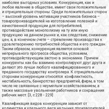
наиболее выгодных условиях.
Конкуренция, как и
любое явление в обществе, имеет свои положительные
и отрицательные стороны. Среди положительных сторон
–
высокий уровень мотивации участников бизнеса –
товаропроизводителей на изготовление полезной и
качественной продукции для потребителей,
противодействие монополизму на ту или иную
продукцию на данном рынке и, как следствие, снижение
цен, а, в конечном счете – стремление производства к
удовлетворению потребностей общества и его граждан.
Таким образом, конкуренция является основой
непрерывного прогресса общества, условием,
противодействующим застою в экономике. Причем
конкуренты как бы взаимно контролируют друг друга и
делают это лучше любого квалифицированного и
преданного государству контролера. К отрицательным
сторонам
конкуренции относятся: конфликтность,
нестабильность, банкротство предприятий, фирм, в том
числе не связанные с неумелым хозяйствованием, а
также массовые увольнения работников и сокращения
рабочих мест. [3, с.228 - 229]
Квалификация видов конкуренции зависит от
количества и удельного веса на рынке производителей.