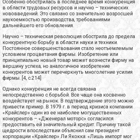
Особенно обострилась в последнее время конкуренция
в области трудовых ресурсов и научно – технических
нововведений. Это связано со значительно возросшей
наукоемкостью производства, требованиями
дальнейшего его обновления.
Научно – техническая революция обострила до предела
конкурентную борьбу в области науки и техники.
Постоянное совершенствования стало неотъемлемым
условием процветания фирмы. Изобретение или
принципиально новый товар может вознести фирму на
вершину успеха, но аналогичное изобретение
конкурентов может перечеркнуть многолетние усилия
фирмы. [4, с.214]
Однако конкуренция не всегда связана
непосредственно с борьбой. Все чаще она косвенно
воздействует на рынок. В подтверждение этого можно
привести пример. В 1979 г. в период кризиса компании
«Крайслер» один из ее наиболее могущественных
конкурентов – «Дженерал моторс» согласился
предоставить ей значительный кредит. Причину такой
щедрости впоследствии объяснил сам президент
корпорации «Крайслер» Ли Якокка: «Лишь импорт мог