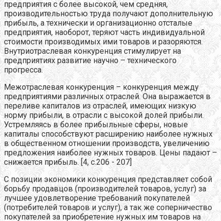
предприятия с более высокой, чем средняя,
производительностью труда получают дополнительную
прибыль, а технически и организационно отсталые
предприятия, наоборот, теряют часть индивидуальной
стоимости производимых ими товаров и разоряются.
Внутриотраслевая конкуренция стимулирует на
предприятиях развитие научно – технического
прогресса.
Межотраслевая конкуренция
–
конкуренция между
предприятиями различных отраслей. Она выражается в
переливе капиталов из отраслей, имеющих низкую
норму прибыли, в отрасли с высокой долей прибыли.
Устремляясь в более прибыльные сферы, новые
капиталы способствуют расширению наиболее нужных
в общественном отношении производств, увеличению
предложения наиболее нужных товаров. Цены падают –
снижается прибыль. [4, с.206 - 207]
С позиции экономики конкуренция представляет собой
борьбу продавцов (производителей товаров, услуг) за
лучшее удовлетворение требований покупателей
(потребителей товаров и услуг), а так же соперничество
покупателей за приобретение нужных им товаров на