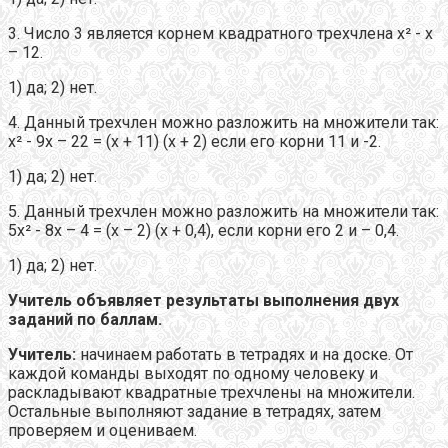
3. Число 3 является корнем квадратного трехчлена х² - х
– 12.
1) да; 2) нет.
4. Данный трехчлен можно разложить на множители так:
х² - 9х – 22 = (х + 11) (х + 2) если его корни 11 и -2.
1) да; 2) нет.
5. Данный трехчлен можно разложить на множители так:
5х² - 8х – 4 = (х – 2) (х + 0,4), если корни его 2 и – 0,4.
1) да; 2) нет.
Учитель объявляет результаты выполнения двух
заданий по баллам.
Учитель:
начинаем работать в тетрадях и на доске. От
каждой команды выходят по одному человеку и
раскладывают квадратные трехчлены на множители.
Остальные выполняют задание в тетрадях, затем
проверяем и оцениваем.