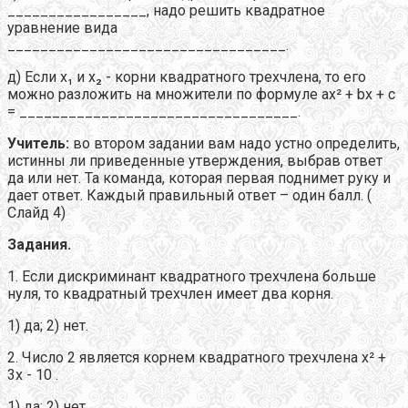
_________________, надо решить квадратное
уравнение вида
__________________________________.
д) Если х₁ и х₂ - корни квадратного трехчлена, то его
можно разложить на множители по формуле ах² + bx + c
= __________________________________.
Учитель:
во втором задании вам надо устно определить,
истинны ли приведенные утверждения, выбрав ответ
да или нет. Та команда, которая первая поднимет руку и
дает ответ. Каждый правильный ответ – один балл. (
Слайд 4)
Задания.
1. Если дискриминант квадратного трехчлена больше
нуля, то квадратный трехчлен имеет два корня.
1) да; 2) нет.
2. Число 2 является корнем квадратного трехчлена х² +
3х - 10 .
1) да; 2) нет.