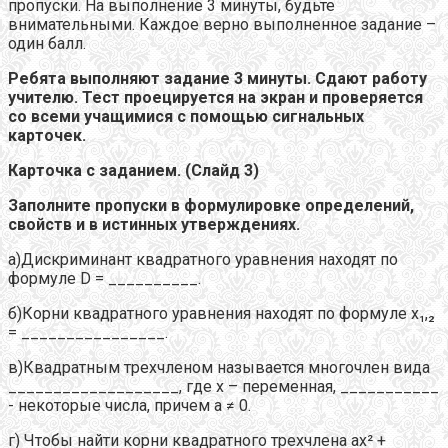
пропуски. На выполнение 3 минуты, будьте
внимательными. Каждое верно выполненное задание –
один балл.
Ребята выполняют задание 3 минуты. Сдают работу
учителю. Тест проецируется на экран и проверяется
со всеми учащимися с помощью сигнальных
карточек.
Карточка с заданием. (Слайд 3)
Заполните пропуски в формулировке определений,
свойств и в истинных утверждениях.
а)Дискриминант квадратного уравнения находят по
формуле D = __________.
б)Корни квадратного уравнения находят по формуле х₁,₂
= ________________.
в)Квадратным трехчленом называется многочлен вида
___________________, где х – переменная, ___________
- некоторые числа, причем а ≠ 0.
г) Чтобы найти корни квадратного трехчлена ах² +