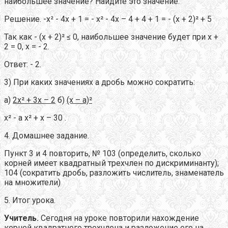
наибольшее значение? Найдите это значение.
Решение. -х² - 4х + 1 = - х² - 4х – 4 + 4 + 1 = - (х + 2)² + 5
Так как - (х + 2)² ≤ 0, наибольшее значение будет при х +
2 = 0, х = - 2.
Ответ: - 2.
3) При каких значениях а дробь можно сократить:
а)
2х
²
+ 3х – 2
б)
(х – а)
²
х² - а х² + х – 30 .
4. Домашнее задание.
Пункт 3 и 4 повторить, № 103 (определить, сколько
корней имеет квадратный трехчлен по дискриминанту);
104 (сократить дробь, разложить числитель, знаменатель
на множители)
5. Итог урока.
Учитель.
Сегодня на уроке повторили нахождение
корней квадратного трехчлена и разложение его на