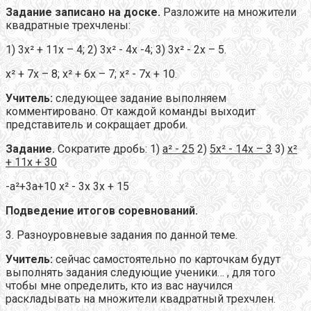
Задание записано на доске.
Разложите на множители
квадратные трехчлены:
1) 3х² + 11х – 4; 2) 3х² - 4х -4; 3) 3х² - 2х – 5.
х² + 7х – 8; х² + 6х – 7; х² - 7х + 10.
Учитель:
следующее задание выполняем
комментировано. От каждой команды выходит
представитель и сокращает дроби.
Задание.
Сократите дробь: 1)
а
²
- 25
2)
5х
²
- 14х – 3
3)
х
²
+ 11х + 30
-а²+3а+10 х² - 3х 3х + 15
Подведение итогов соревнований.
3. Разноуровневые задания по данной теме.
Учитель:
сейчас самостоятельно по карточкам будут
выполнять задания следующие ученики… , для того
чтобы мне определить, кто из вас научился
раскладывать на множители квадратный трехчлен.