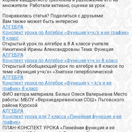
множители. Работали активно, оценки за урок …
Понравилась статья? Поделиться с друзьями:
Вам также может быть интересно
АЛГЕБРА
Конспект урока по Алгебре «Функция у=к/х и её график»
8 класс
Открытый урок по алгебре в 8 А классе учителя
Никитиной Ирины Александровны Тема: Функция
АЛГЕБРА
Конспект урока по Алгебре «Функция у=к:х» 8 класс
Открытый обобщающий урок по алгебре в 8 классе по
теме «Функция у=к/х» «Знатоки гиперболической
АЛГЕБРА
Конспект урока по Алгебре «Функция y = k/x и её
график» 8 класс
ФИО автора материала. Белых Олеся Валерьевна Место
работы: МБОУ «Верхнедеревенская СОШ» Льговского
района Курской
АЛГЕБРА
Конспект урока для 7 класса «Линейная функция и её
график»
ПЛАН-КОНСПЕКТ УРОКА «Линейная функция и её