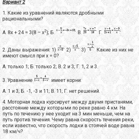
Вариант 2
1. Какие из уравнений являются дробными
рациональными?
2
А. 8х + 24 = 3(8 – х
); Б.
В.
Г.
2. Даны выражения: 1)
2)
3)
Какие из них не
имеют смысл при х = 0?
А. только 1; Б. только 2; В. 2 и 3; Г. 1, 2 и 3.
3. Уравнение
имеет корни:
А. 1 и 3; Б. -1, -3 и 11; В. 11; Г. нет решений.
4. Моторная лодка курсирует между двумя пристанями,
расстояние между которыми по реке равно 4 км. На
путь по течению у нее уходит на 3 мин меньше, чем на
путь против течения. Чему равна скорость течения реки,
если известно, что скорость лодки в стоячей воде равна
18 км/ч?