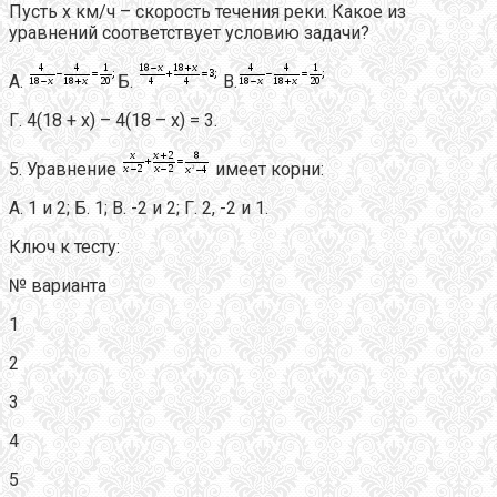
Пусть х км/ч – скорость течения реки. Какое из
уравнений соответствует условию задачи?
А.
Б.
В.
Г. 4(18 + х) – 4(18 – х) = 3.
5. Уравнение
имеет корни:
А. 1 и 2; Б. 1; В. -2 и 2; Г. 2, -2 и 1.
Ключ к тесту:
№ варианта
1
2
3
4
5