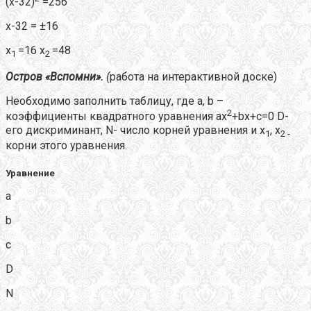
(х-32)
=256
х-32 = ±16
х
=16 х
=48
1
2
Остров «Вспомни».
(
работа на интерактивной доске)
Необходимо заполнить таблицу, где а, b –
2
коэффициенты квадратного уравнения ax
+bx+c=0 D-
его дискриминант, N- число корней уравнения и х
, х
1
2 -
корни этого уравнения.
Уравнение
а
b
c
D
N