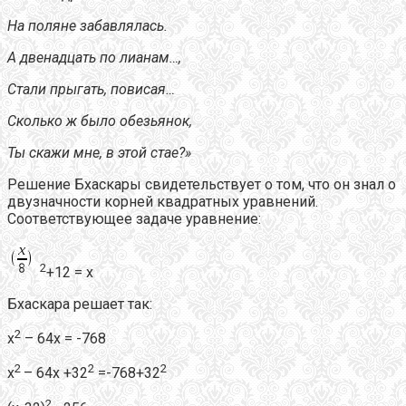
На поляне забавлялась.
А двенадцать по лианам…,
Стали прыгать, повисая…
Сколько ж было обезьянок,
Ты скажи мне, в этой стае?»
Решение Бхаскары свидетельствует о том, что он знал о
двузначности корней квадратных уравнений.
Соответствующее задаче уравнение:
2
+12 = х
Бхаскара решает так:
2
х
– 64х = -768
2
2
2
х
– 64х +32
=-768+32
2