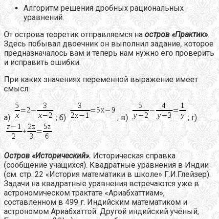
Алгоритм решения дробных рациональных
уравнений.
От острова теоретик отправляемся на
остров «Практик»
.
Здесь побывал двоечник он выполнил задание, которое
предназначалось вам и теперь нам нужно его проверить
и исправить ошибки.
При каких значениях переменной выражение имеет
смысл:
а)
; б)
; в)
; г)
.
Остров «Исторический».
Историческая справка
(сообщение учащихся). Квадратные уравнения в Индии
(см. стр. 22 «История математики в школе» Г.И.Глейзер).
Задачи на квадратные уравнения встречаются уже в
астрономическом трактате «Ариабхаттиам»,
составленном в 499 г. Индийским математиком и
астрономом Ариабхаттой. Другой индийский учёный,