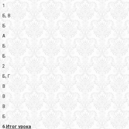
1
Б, В
Б
А
Б
Б
2
Б, Г
В
В
В
Б
6.
Итог урока