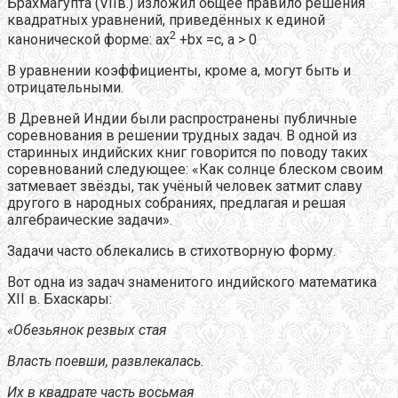
Брахмагупта (VIIв.) изложил общее правило решения
квадратных уравнений, приведённых к единой
2
канонической форме: ах
+bх =c, а > 0
В уравнении коэффициенты, кроме а, могут быть и
отрицательными.
В Древней Индии были распространены публичные
соревнования в решении трудных задач. В одной из
старинных индийских книг говорится по поводу таких
соревнований следующее: «Как солнце блеском своим
затмевает звёзды, так учёный человек затмит славу
другого в народных собраниях, предлагая и решая
алгебраические задачи».
Задачи часто облекались в стихотворную форму.
Вот одна из задач знаменитого индийского математика
XII в. Бхаскары:
«Обезьянок резвых стая
Власть поевши, развлекалась.
Их в квадрате часть восьмая