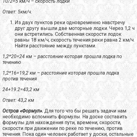
10/2=5 км/ч – скорость лодки
Ответ: 5км/ч.
Из двух пунктов реки одновременно навстречу
друг другу вышли две моторные лодки. Через 1,2 ч
они встретились. Собственная скорости лодок
равны 18 км/ч, скорость течения реки равна 2 км/ч.
Найти расстояние между пунктами.
1,2*20=24 км – расстояние которая прошла лодка по
течению
1,2*16=19,2 км – расстояние которая прошла лодка
против течения
24+19.2=43,2 км
Ответ: 43,2 км
Остров «Формул».
Для того что бы решать задачи нам
необходимо вспомнить формулы. На доске составить
формулы для нахождения пути, времени, скорости,
скорости при движении по реке по течению, против
течения. Пока один человек работает у доски, остальные