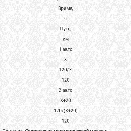
Время,
ч
Путь,
км
1 авто
Х
120/Х
120
2 авто
Х+20
120/(Х+20)
120