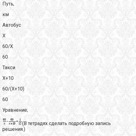
Путь,
км
Автобус
Х
60/Х
60
Такси
Х+10
60/(Х+10)
60
Уравнение;
(В тетрадях сделать подробную запись
решения.)