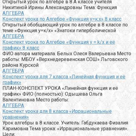
Открытый урок по алгебре в 8 А классе учителя
Никитиной Ирины Александровны Тема: Функция
АЛГЕБРА
Конспект урока по Алгебре «Функция у=к:х» 8 класс
Открытый обобщающий урок по алгебре в 8 классе по
теме «Функция у=к/х» «Знатоки гиперболической
АЛГЕБРА
Конспект урока по Алгебре «Функция y = k/x и её
график» 8 класс
ФИО автора материала. Белых Олеся Валерьевна Место
работы: МБОУ «Верхнедеревенская СОШ» Льговского
района Курской
АЛГЕБРА
Конспект урока для 7 класса «Линейная функция и её
график»
ПЛАН-КОНСПЕКТ УРОКА «Линейная функция и её
график» ФИО (полностью): Одышева Ольга
Валентиновна Место работы:
АЛГЕБРА
Конспект урока для 8 класса «Иррациональные
уравнения»
Урок алгебры в 8 классе. Учитель: Габдукаева Физалия
Каримовна Тема урока: «Иррациональные уравнения».
Цели: