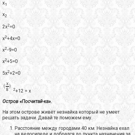
х
1
х
2
2
2х
=0
2
х
+4х=0
2
х
-9=0
2
х
+5=0
2
5х
+2=0
2
+12 = х
Остров «Посчитай-ка».
На этом острове живёт незнайка который не умеет
решать задачи. Давай те поможем ему.
Расстояние между городами 40 км. Незнайка ехал
на велосипеде и добрался до пункта назначения за