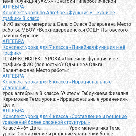
теме «Функция у=к/х» «Знатоки гиперболической
АЛГЕБРА
Конспект урока по Алгебре «Функция y = k/x и её
график» 8 класс
ФИО автора материала. Белых Олеся Валерьевна Место
работы: МБОУ «Верхнедеревенская СОШ» Льговского
района Курской
АЛГЕБРА
Конспект урока для 7 класса «Линейная функция и её
график»
ПЛАН-КОНСПЕКТ УРОКА «Линейная функция и её
график» ФИО (полностью): Одышева Ольга
Валентиновна Место работы:
АЛГЕБРА
Конспект урока для 8 класса «Иррациональные
уравнения»
Урок алгебры в 8 классе. Учитель: Габдукаева Физалия
Каримовна Тема урока: «Иррациональные уравнения».
Цели:
АЛГЕБРА
Конспект урока для 4 класса «Составление и решение
уравнений более сложной структуры»
Класс 4 «б» Дата__________ Урок математика Тема
урока: Составление и решение уравнений более