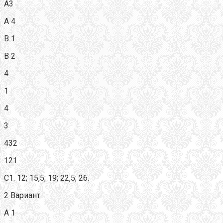
А3
А 4
В 1
В 2
4
1
4
3
432
121
С1. 12; 15,5; 19; 22,5; 26.
2 Вариант
А 1