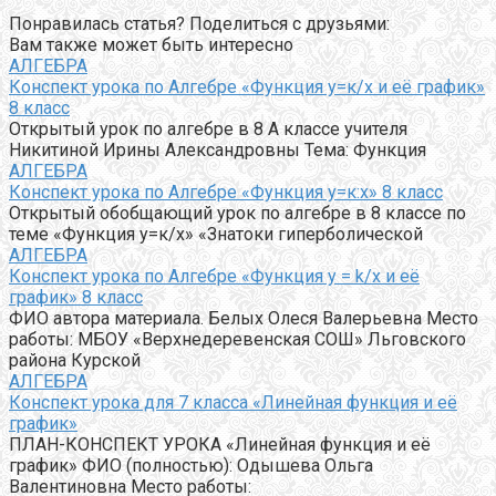
Понравилась статья? Поделиться с друзьями:
Вам также может быть интересно
АЛГЕБРА
Конспект урока по Алгебре «Функция у=к/х и её график»
8 класс
Открытый урок по алгебре в 8 А классе учителя
Никитиной Ирины Александровны Тема: Функция
АЛГЕБРА
Конспект урока по Алгебре «Функция у=к:х» 8 класс
Открытый обобщающий урок по алгебре в 8 классе по
теме «Функция у=к/х» «Знатоки гиперболической
АЛГЕБРА
Конспект урока по Алгебре «Функция y = k/x и её
график» 8 класс
ФИО автора материала. Белых Олеся Валерьевна Место
работы: МБОУ «Верхнедеревенская СОШ» Льговского
района Курской
АЛГЕБРА
Конспект урока для 7 класса «Линейная функция и её
график»
ПЛАН-КОНСПЕКТ УРОКА «Линейная функция и её
график» ФИО (полностью): Одышева Ольга
Валентиновна Место работы: