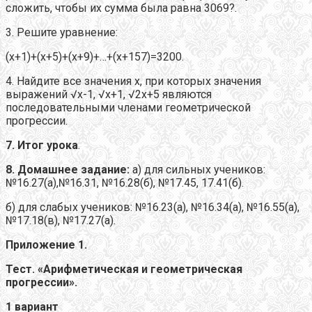
сложить, чтобы их сумма была равна 3069?.
3. Решите уравнение:
(х+1)+(х+5)+(х+9)+…+(х+157)=3200.
4. Найдите все значения x, при которых значения
выражений √х-1, √х+1, √2х+5 являются
последовательными членами геометрической
прогрессии.
7
. Итог урока
.
8.
Домашнее
задание:
а) для сильных учеников:
№16.27(а),№16.31, №16.28(б), №17.45, 17.41(б).
б) для слабых учеников: №16.23(а), №16.34(а), №16.55(а),
№17.18(в), №17.27(а).
Приложение 1.
Тест. «Арифметическая и геометрическая
прогрессии».
1 вариант