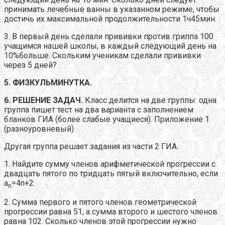
принимать лечебные ванны в указанном режиме, чтобы
достичь их максимальной продолжительности 1ч45мин.
3. В первый день сделали прививки против гриппа 100
учащимся нашей школы, в каждый следующий день на
10%больше. Скольким ученикам сделали прививки
через 5 дней?
5. ФИЗКУЛЬМИНУТКА.
6
. РЕШЕНИЕ ЗАДАЧ.
Класс делится на две группы: одна
группа пишет тест на два варианта с заполнением
бланков ГИА (более слабые учащиеся). Приложение 1
(разноуровневый)
Другая группа решает задания из части 2 ГИА.
1. Найдите сумму членов арифметической прогрессии с
двадцать пятого по тридцать пятый включительно, если
а
=4n+2.
n
2. Сумма первого и пятого членов геометрической
прогрессии равна 51, а сумма второго и шестого членов
равна 102. Сколько членов этой прогрессии нужно