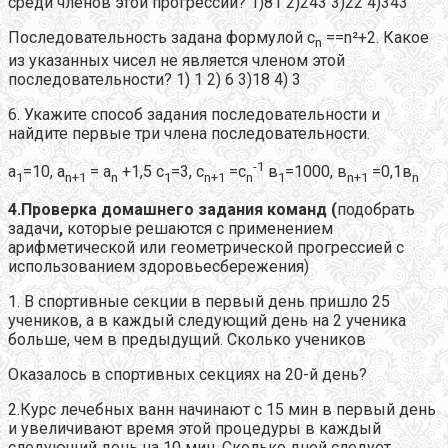
среди членов этой прогрессии? 1)81 2)243 3)22 4)343
Последовательность задана формулой с
==n²+2. Какое
n
из указанных чисел не является членом этой
последовательности? 1) 1 2) 6 3)18 4) 3
6. Укажите способ задания последовательности и
найдите первые три члена последовательности.
-1
a
=10, а
= а
+1,5 с
=3, с
=с
в
=1000, в
=0,1в
1
n
+1
n
1
n
+1
n
1
n
+1
n
4.
Проверка домашнего задания команд (
подобрать
задачи
,
которые решаются с применением
арифметической или геометрической прогрессией с
использованием здоровьесбережения)
1. В спортивные секции в первый день пришло 25
учеников, а в каждый следующий день на 2 ученика
больше, чем в предыдущий. Сколько учеников
Оказалось в спортивных секциях на 20-й день?
2.Курс лечебных ванн начинают с 15 мин в первый день
и увеличивают время этой процедуры в каждый
следующий день на 10 мин. Сколько дней следует