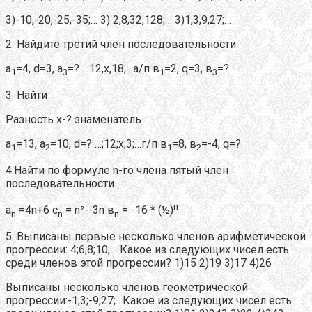
3)-10,-20,-25,-35;… 3) 2,8,32,128;… 3)1,3,9,27;…
2. Найдите третий член последовательности
a
=4, d=3, а
=? …12,х,18;…а/п в
=2, q=3, в
=?
1
3
1
3
3. Найти
Разность х-? знаменатель
a
=13, а
=10, d=? …;12;х;3;…г/п в
=8, в
=-4, q=?
1
2
1
2
4.Найти по формуле n-го члена пятый член
последовательности
n
a
=4n+6 с
= n²--3n в
= -16 * (½)
n
n
n
5. Выписаны первые несколько членов арифметической
прогрессии: 4;6;8;10;… Какое из следующих чисел есть
среди членов этой прогрессии? 1)15 2)19 3)17 4)26
Выписаны несколько членов геометрической
прогрессии:-1;3;-9;27;…Какое из следующих чисел есть