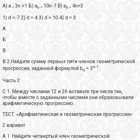
А) а
3n +1 Б) a
10n-7 B) a
4n+3
=
n =
n =
1) d =-7 2) d = 4 3) d = 10 4) d = 3
А
Б
В
В 2.Найдите сумму первых пяти членов геометрической
n
-1
прогрессии, заданной формулой b
= 3
.
n
Часть 2
С 1. Между числами 12 и 26 вставьте три числа так,
чтобы вместе с заданными числами они образовывали
арифметическую прогрессию.
ТЕСТ. «Арифметическая и геометрическая прогрессии»
2 вариант
А 1. Найдите четвертый член геометрической