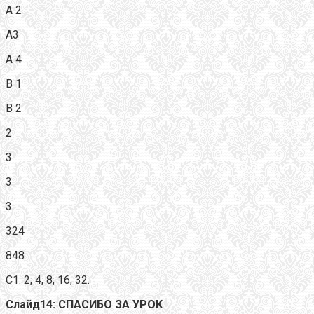
А 2
А3
А 4
В 1
В 2
2
3
3
3
324
848
С1. 2; 4; 8; 16; 32.
Слайд14: СПАСИБО ЗА УРОК