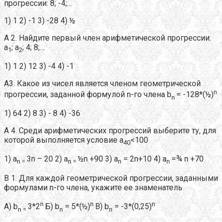
прогрессии: 8; -4;…
1) 1 2) -1 3) -28 4) ½
А 2. Найдите первый член арифметической прогрессии:
а
; а
; 4; 8;…
1
2
1) 1 2) 12 3) -4 4) -1
А3. Какое из чисел является членом геометрической
n
прогрессии, заданной формулой n-го члена b
= -128*(½)
n
1) 64 2) 8 3) - 8 4) -36
А 4. Среди арифметических прогрессий выберите ту, для
которой выполняется условие а
<100
40
1) а
3n – 20 2) a
½n +90 3) a
= 2n+10 4) a
=¾ n +70
n =
n =
n
n
В 1. Для каждой геометрической прогрессии, заданными
формулами n-го члена, укажите ее знаменатель
n
n
n
А) b
3*2
Б) b
= 5*(½)
B) b
= -3*(0,25)
n
=
n
n