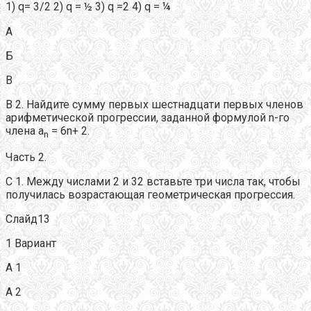
1) q= 3/2 2) q = ½ 3) q =2 4) q = ¼
А
Б
В
В 2. Найдите сумму первых шестнадцати первых членов
арифметической прогрессии, заданной формулой n-го
члена а
= 6n+ 2.
n
Часть 2.
С 1. Между числами 2 и 32 вставьте три числа так, чтобы
получилась возрастающая геометрическая прогрессия.
Слайд13
1 Вариант
А 1
А 2