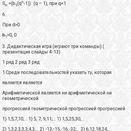
n
S
=(b
(q
-1))
: (q – 1), при q≠1
n
1
6.
При d>0
b
>0, 0
1
3. Дидактическая игра (играют три команды) (
презентация слайды 4-13)
1 ряд 2 ряд 3 ряд
1.Среди последовательностей указать ту, которая
является является
Арифметической является ни арифметической ни
геометрической
прогрессией геометрической прогрессией прогрессией
1) 1,5,7,10;… 1) 5, 7, 9,11;… 1) 1,5,25,30;…
2) 1,3;2,3;3,3;4,3;… 2) -13,-15,-16,-32;… 2) 6,12,18,24;…