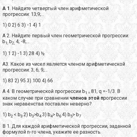
А 1
. Найдите четвертый член арифметической
прогрессии: 13;9;…
1) 0 2) 6 3) -1 4) 1
А 2. Найдите первый член геометрической прогрессии:
b
b
4; -8;…
1;
2;
1) 1 2) -1 3) 28 4) ½
А3. Какое из чисел является членом арифметической
прогрессии: 3; 6; 9;…
1) 83 2) 95 3) 100 4) 66
А 4. В геометрической прогрессии b
81, q =-1/3. В
1 =
каком случае при сравнении
членов этой п
рогрессии
знак неравенства поставлен неверно?
1) b
< b
2) b
>b
3) b
> b
4) b
> b
2
3
3
4
4
6
5
7
В 1. Для каждой арифметической прогрессии, заданной
формулой n-го члена, укажите ее разность.