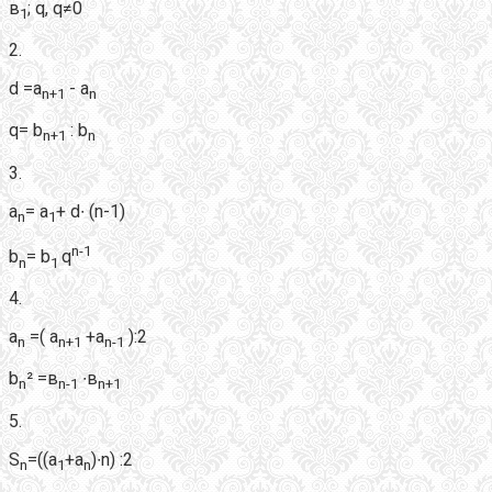
в
; q, q≠0
1
2.
d =a
- a
n+1
n
q= b
: b
n+1
n
3.
a
= а
+ d∙ (n-1)
n
1
n-1
b
= b
q
n
1
4.
a
=( а
+а
):2
n
n+
1
n-1
b
² =в
∙в
n
n-1
n+1
5.
S
=((а
+а
)∙n) :2
n
1
n