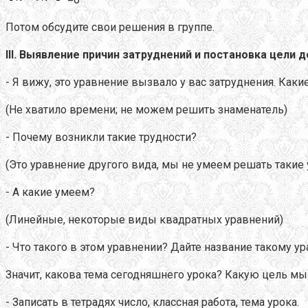
Потом обсудите свои решения в группе.
III
. Выявление причин затруднений и постановка цели 
- Я вижу, это уравнение вызвало у вас затруднения. Каки
(Не хватило времени; не можем решить знаменатель)
- Почему возникли такие трудности?
(Это уравнение другого вида, мы не умеем решать такие 
- А какие умеем?
(Линейные, некоторые виды квадратных уравнений)
- Что такого в этом уравнении? Дайте название такому у
Значит, какова тема сегодняшнего урока? Какую цель м
- Записать в тетрадях число, классная работа, тема урока.