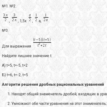
№1. №2.
,
, 1,5х
,
а,
№3.
Для выражения
Найдите лишнее значение t:
А) t=5, t=-5, t=2
Б) t=6, t=-2, t=5
Алгоритм решения дробных рациональных уравнений
Находят общий знаменатель дробей, входящих в ура
Умножают обе части уравнения на этот знаменатель;