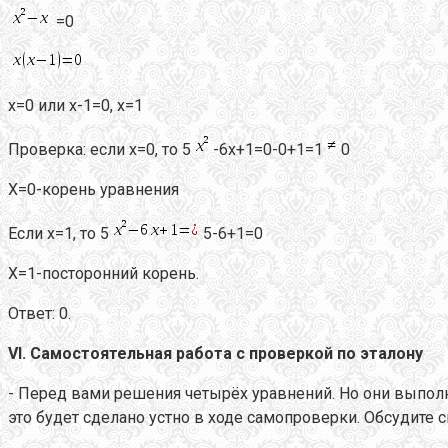
=0
х=0 или х-1=0, х=1
Проверка: если х=0, то 5
-6х+1=0-0+1=1
0
Х=0-корень уравнения
Если х=1, то 5
5-6+1=0
Х=1-посторонний корень.
Ответ: 0.
VI
. Самостоятельная работа с проверкой по эталону
- Перед вами решения четырёх уравнений. Но они выполне
это будет сделано устно в ходе самопроверки. Обсудите 