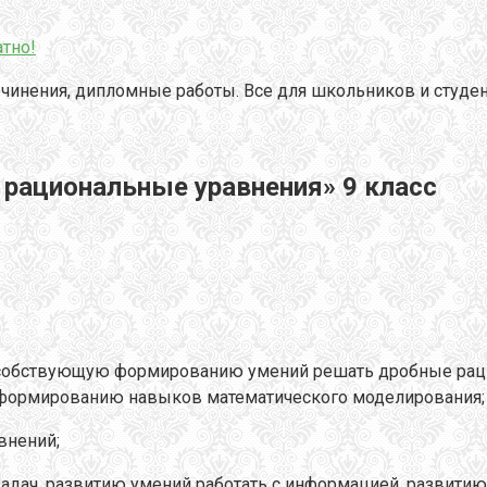
тно!
чинения, дипломные работы. Все для школьников и студен
 рациональные уравнения» 9 класс
пособствующую формированию умений решать дробные рац
формированию навыков математического моделирования;
внений;
адач, развитию умений работать с информацией, развитию