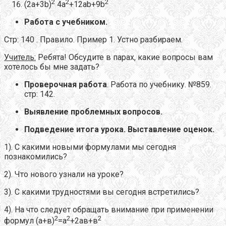
2
2
2
(2a+3b)
4a
+12ab+9b
Работа с учебником.
Стр: 140 . Правило. Пример 1. Устно разбираем.
Учитель:
Ребята! Обсудите в парах, какие вопросы вам
хотелось бы мне задать?
Проверочная работа
. Работа по учебнику. №859.
стр: 142.
Выявление проблемных вопросов.
Подведение итога урока. Выставление оценок.
1). С какими новыми формулами мы сегодня
познакомились?
2). Что нового узнали на уроке?
3). С какими трудностями вы сегодня встретились?
4). На что следует обращать внимание при применении
2
2
2
формул (а+в)
=а
+2ав+в