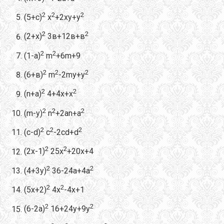
2
2
2
(5+с)
х
+2ху+у
2
2
(2+х)
3в+12в+в
2
2
(1-а)
m
+6m+9
2
2
2
(6+в)
m
-2my+y
2
2
(n+a)
4+4x+x
2
2
2
(m-y)
n
+2an+a
2
2
2
(c-d)
c
-2cd+d
2
2
(2x-1)
25x
+20x+4
2
2
(4+3y)
36-24a+4a
2
2
(5x+2)
4x
-4x+1
2
2
(6-2a)
16+24y+9y