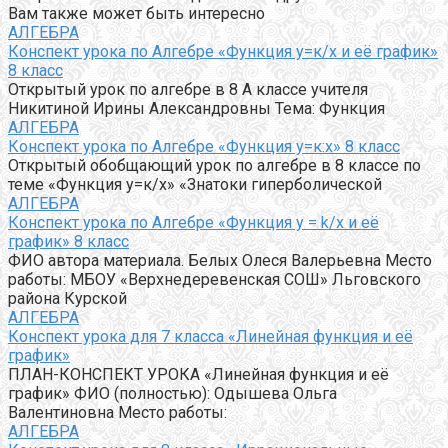
Вам также может быть интересно
АЛГЕБРА
Конспект урока по Алгебре «Функция у=к/х и её график»
8 класс
Открытый урок по алгебре в 8 А классе учителя
Никитиной Ирины Александровны Тема: Функция
АЛГЕБРА
Конспект урока по Алгебре «Функция у=к:х» 8 класс
Открытый обобщающий урок по алгебре в 8 классе по
теме «Функция у=к/х» «Знатоки гиперболической
АЛГЕБРА
Конспект урока по Алгебре «Функция y = k/x и её
график» 8 класс
ФИО автора материала. Белых Олеся Валерьевна Место
работы: МБОУ «Верхнедеревенская СОШ» Льговского
района Курской
АЛГЕБРА
Конспект урока для 7 класса «Линейная функция и её
график»
ПЛАН-КОНСПЕКТ УРОКА «Линейная функция и её
график» ФИО (полностью): Одышева Ольга
Валентиновна Место работы:
АЛГЕБРА