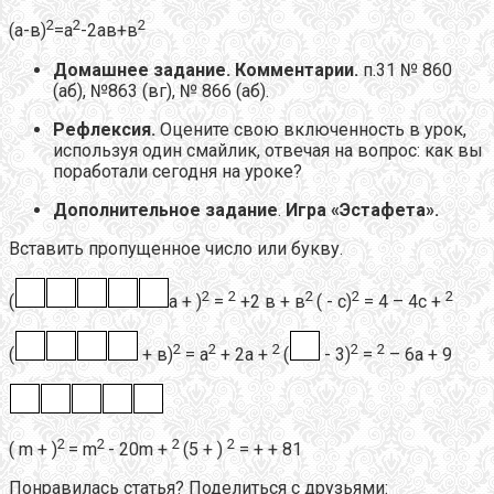
2
2
2
(а-в)
=а
-2ав+в
Домашнее задание. Комментарии.
п.31 № 860
(аб), №863 (вг), № 866 (аб).
Рефлексия.
Оцените свою включенность в урок,
используя один смайлик, отвечая на вопрос: как вы
поработали сегодня на уроке?
Дополнительное задание
.
Игра «Эстафета».
Вставить пропущенное число или букву.
2
2
2
2
2
(
а + )
=
+2 в + в
( - c)
= 4 – 4c +
2
2
2
2
2
(
+ в)
= а
+ 2а +
(
- 3)
=
– 6a + 9
2
2
2
2
( m + )
= m
- 20m +
(5 + )
= + + 81
Понравилась статья? Поделиться с друзьями: