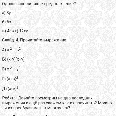
Однозначно ли такое представление?
а) 8у
б) 6х
в) 4ав г) 12ху
Слайд. 4. Прочитайте выражение:
2
2
А) а
+ в
Б) (х-у)(х+у)
2
2
В) х
– у
2
Г) (а+в)
2
Д) (а-в)
Ребята! Давайте посмотрим на два последних
выражения и ещё раз скажем как их прочитать? Можно
ли их преобразовать в многочлен?