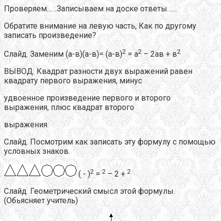
Проверяем……Записываем на доске ответы……
Обратите внимание на левую часть, Как по другому
записать произведение?
2
2
2
Слайд. Заменим (а-в)(а-в)= (а-в)
= а
– 2ав + в
ВЫВОД: Квадрат разности двух выражений равен
квадрату первого выражения, минус
удвоенное произведение первого и второго
выражения, плюс квадрат второго
выражения.
Слайд. Посмотрим как записать эту формулу с помощью
условных знаков.
2
2
2
( - )
=
– 2 +
Слайд. Геометрический смысл этой формулы.
(Обьясняет учитель)