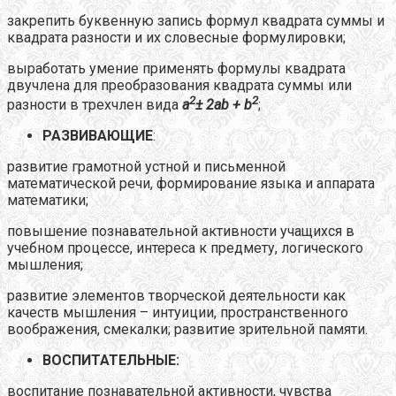
закрепить буквенную запись формул квадрата суммы и
квадрата разности и их словесные формулировки;
выработать умение применять формулы квадрата
двучлена для преобразования квадрата суммы или
2
2
разности в трехчлен вида
a
± 2
ab
+
b
;
РАЗВИВАЮЩИЕ
:
развитие грамотной устной и письменной
математической речи, формирование языка и аппарата
математики;
повышение познавательной активности учащихся в
учебном процессе, интереса к предмету, логического
мышления;
развитие элементов творческой деятельности как
качеств мышления – интуиции, пространственного
воображения, смекалки; развитие зрительной памяти.
ВОСПИТАТЕЛЬНЫЕ:
воспитание познавательной активности, чувства