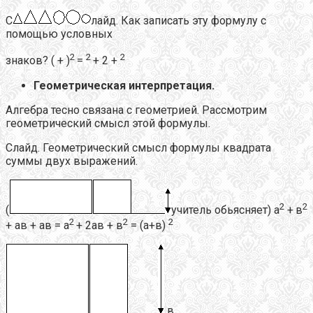
С
лайд. Как записать эту формулу с
помощью условных
2
2
2
знаков? ( + )
=
+ 2 +
Геометрическая интерпретация.
Алгебра тесно связана с геометрией. Рассмотрим
геометрический смысл этой формулы.
Слайд. Геометрический смысл формулы квадрата
суммы двух выражений.
2
2
(
учитель обьясняет) а
+
в
2
2
2
+
ав + ав = а
+ 2ав + в
= (а+в)
в