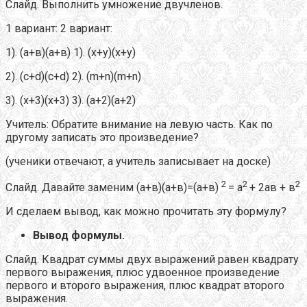
Слайд. Выполнить умножение двучленов.
1 вариант: 2 вариант:
1). (а+в)(а+в) 1). (х+у)(х+у)
2). (с+d)(c+d) 2). (m+n)(m+n)
3). (x+3)(x+3) 3). (a+2)(a+2)
Учитель: Обратите внимание на левую часть. Как по
другому записать это произведение?
(ученики отвечают, а учитель записывает на доске)
2
2
2
Слайд. Давайте заменим (а+в)(а+в)=(а+в)
= а
+ 2ав + в
И сделаем вывод, как можно прочитать эту формулу?
Вывод формулы.
Слайд. Квадрат суммы двух выражений равен квадрату
первого выражения, плюс удвоенное произведение
первого и второго выражения, плюс квадрат второго
выражения.