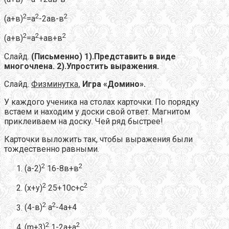
2
2
2
(а+в)
=а
-2ав-в
2
2
2
(а+в)
=а
+ав+в
Слайд.
(Письменно) 1).Представить в виде
многочлена. 2).Упростить выражения.
Слайд.
Физминутка
.
Игра «Домино».
У каждого ученика на столах карточки. По порядку
встаем и находим у доски свой ответ. Магнитом
приклеиваем на доску. Чей ряд быстрее!
Карточки выложить так, чтобы выражения были
тождественно равными.
2
2
(а-2)
16-8в+в
2
2
(х+у)
25+10с+с
2
2
(4-в)
а
-4а+4
2
2
(m+3)
1-2а+а