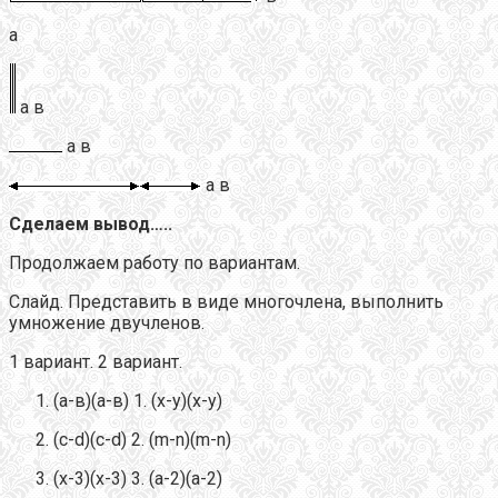
а
а в
а в
а в
Сделаем вывод…..
Продолжаем работу по вариантам.
Слайд. Представить в виде многочлена, выполнить
умножение двучленов.
1 вариант. 2 вариант.
(а-в)(а-в) 1. (х-у)(х-у)
(с-d)(c-d) 2. (m-n)(m-n)
(х-3)(х-3) 3. (а-2)(а-2)