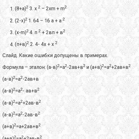
2
2
2
(8+а)
3. х
– 2хm + m
2
2
(2-х)
1. 64 – 16 а + а
2
2
2
(х-m)
4. п
+ 2вп + в
2
2
(п+в)
2. 4- 4х + х
Слайд. Какие ошибки допущены в примерах.
2
2
2
2
2
2
Формула – эталон: (а-в)
=а
-2ав+в
и (а+в)
=а
+2ав+в
2
2
(а-в)
=а
-2ав+в
2
2
2
(а-в)
=а
- ав+в
2
2
2
(а-в)
=а
+2ав-в
2
2
2
(а-в)
=а
-2ав-в
2
2
(а+в)
=а+2ав+в
2
2
2
(а+в)
=а
+2ав-в