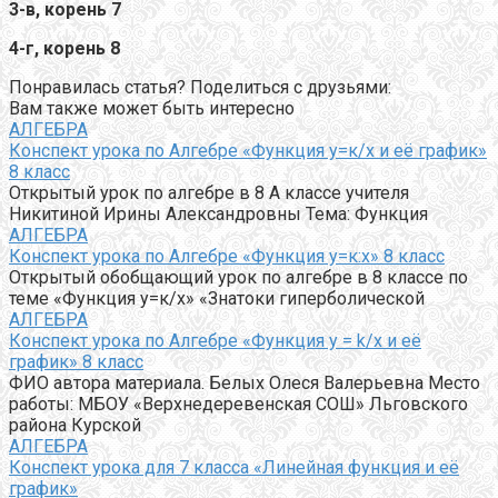
3-в, корень 7
4-г, корень 8
Понравилась статья? Поделиться с друзьями:
Вам также может быть интересно
АЛГЕБРА
Конспект урока по Алгебре «Функция у=к/х и её график»
8 класс
Открытый урок по алгебре в 8 А классе учителя
Никитиной Ирины Александровны Тема: Функция
АЛГЕБРА
Конспект урока по Алгебре «Функция у=к:х» 8 класс
Открытый обобщающий урок по алгебре в 8 классе по
теме «Функция у=к/х» «Знатоки гиперболической
АЛГЕБРА
Конспект урока по Алгебре «Функция y = k/x и её
график» 8 класс
ФИО автора материала. Белых Олеся Валерьевна Место
работы: МБОУ «Верхнедеревенская СОШ» Льговского
района Курской
АЛГЕБРА
Конспект урока для 7 класса «Линейная функция и её
график»