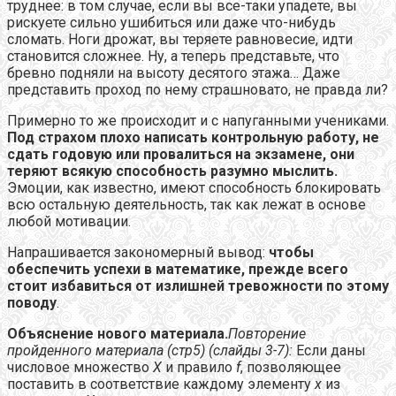
труднее: в том случае, если вы все-таки упадете, вы
рискуете сильно ушибиться или даже что-нибудь
сломать. Ноги дрожат, вы теряете равновесие, идти
становится сложнее. Ну, а теперь представьте, что
бревно подняли на высоту десятого этажа… Даже
представить проход по нему страшновато, не правда ли?
Примерно то же происходит и с напуганными учениками.
Под страхом плохо написать контрольную работу, не
сдать годовую или провалиться на экзамене, они
теряют всякую способность разумно мыслить.
Эмоции, как известно, имеют способность блокировать
всю остальную деятельность, так как лежат в основе
любой мотивации.
Напрашивается закономерный вывод:
чтобы
обеспечить успехи в математике, прежде всего
стоит избавиться от излишней тревожности по этому
поводу
.
Объяснение нового материала.
Повторение
пройденного материала (стр5) (слайды 3-7):
Если даны
числовое множество
X
и правило
f
, позволяющее
поставить в соответствие каждому элементу
x
из