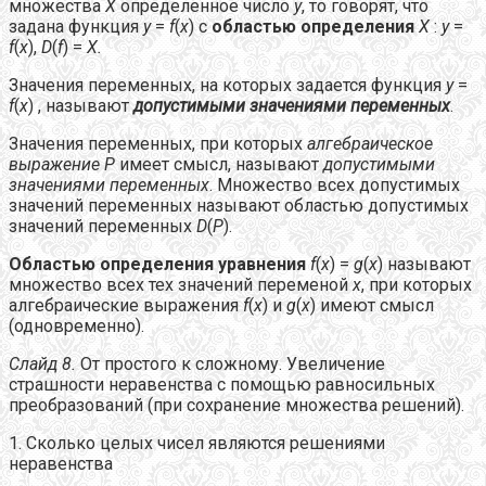
множества
X
определенное число
y
, то говорят, что
задана функция
y
=
f
(
x
) с
областью определения
X
:
y
=
f
(
x
),
D
(
f
) =
X.
Значения переменных, на которых задается функция
y
=
f
(
x
) , называют
допустимыми значениями переменных
.
Значения переменных, при которых
алгебраическое
выражение
P
имеет смысл, называют
допустимыми
значениями переменных
. Множество всех допустимых
значений переменных называют областью допустимых
значений переменных
D
(
P
).
Областью определения уравнения
f
(
x
) =
g
(
x
) называют
множество всех тех значений переменой
x
, при которых
алгебраические выражения
f
(
x
) и
g
(
x
) имеют смысл
(одновременно).
Слайд 8.
От простого к сложному. Увеличение
страшности неравенства с помощью равносильных
преобразований (при сохранение множества решений).
1. Сколько целых чисел являются решениями
неравенства