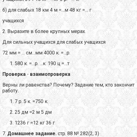
б) для слабых 18 км 4 м =…м 48 кг =… г
учащихся
2. Выразите в более крупных мерах.
Для сильных учащихся для слабых учащихся
72 мм = … см…мм 4000 к. =…р.
580 к. =…р. …к. 190 ц =…т
Проверка
-
взаимопроверка
Верны ли равенства? Почему? Задание тем, кто закончит
работу.
7 р. 5 к. =750 к.
25 дм =2 м 5 дм
1236 г =12 кг 36 г
7.
Домашнее задание.
стр. 88 № 282(2, 3)