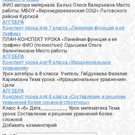
ФИО автора материала. Белых Олеся Валерьевна Место
работы: МБОУ «Верхнедеревенская СОШ» Льговского
района Курской
АЛГЕБРА
Конспект урока для 7 класса «Линейная функция и её
график»
ПЛАН-КОНСПЕКТ УРОКА «Линейная функция и её
график» ФИО (полностью): Одышева Ольга
Валентиновна Место работы:
АЛГЕБРА
Конспект урока для 8 класса «Иррациональные
уравнения»
Урок алгебры в 8 классе. Учитель: Габдукаева Физалия
Каримовна Тема урока: «Иррациональные уравнения».
Цели:
АЛГЕБРА
Конспект урока для 4 класса «Составление и решение
уравнений более сложной структуры»
Класс 4 «б» Дата__________ Урок математика Тема
урока: Составление и решение уравнений более
сложной
Добавить комментарий