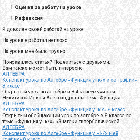
Оценки за работу на уроке.
Рефлексия
.
Я доволен своей работай на уроке.
На уроке я работал неплохо.
На уроке мне было трудно.
Понравилась статья? Поделиться с друзьями:
Вам также может быть интересно
АЛГЕБРА
Конспект урока по Алгебре «Функция у=к/х и её график»
8 класс
Открытый урок по алгебре в 8 А классе учителя
Никитиной Ирины Александровны Тема: Функция
АЛГЕБРА
Конспект урока по Алгебре «Функция у=к:х» 8 класс
Открытый обобщающий урок по алгебре в 8 классе по
теме «Функция у=к/х» «Знатоки гиперболической
АЛГЕБРА
Конспект урока по Алгебре «Функция y = k/x и её
график» 8 класс