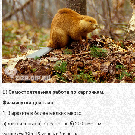
Б)
Самостоятельная работа по карточкам.
Физминутка для глаз.
1. Выразите в более мелких мерах.
а) для сильных а) 7 р.6 к.=… к. б) 200 км=… м
учащихся 39 т 15 кг =…кг 3 р. =… к.