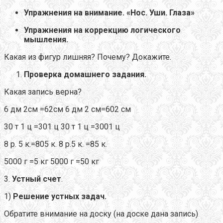
Упражнения на внимание. «Нос. Уши. Глаза»
Упражнения на коррекцию логического
мышления.
Какая из фигур лишняя? Почему? Докажите.
Проверка домашнего задания.
Какая запись верна?
6 дм 2см =62см 6 дм 2 см=602 см
30 т 1 ц =301 ц 30 т 1 ц =3001 ц
8 р. 5 к.=805 к. 8 р.5 к. =85 к.
5000 г =5 кг 5000 г =50 кг
3.
Устный счет
.
1)
Решение устных задач.
Обратите внимание на доску (на доске дана запись)