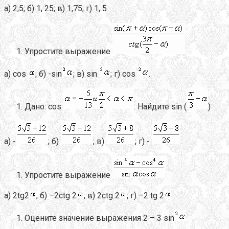
а) 2,5; б) 1, 25; в) 1,75; г) 1, 5
Упростите выражение
а) cos
; б) -sin
; в) sin
; г) cos
.
Дано: cos
. Найдите sin (
)
а) -
; б)
; в)
; г) -
.
Упростите выражение
а) 2tg2
; б) –2ctg 2
; в) 2ctg 2
; г) –2 tg 2
.
Оцените значение выражения 2 – 3 sin