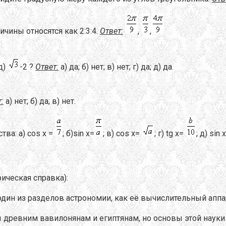
чины относятся как 2:3:4.
Ответ:
,
,
 д)
-2 ?
Ответ:
а) да; б) нет; в) нет; г) да; д) да.
:
а) нет; б) да; в) нет.
ва: а) cos x =
; б)sin x=
; в) cos x=
; г) tg x=
; д) sin 
рическая справка):
один из разделов астрономии, как её вычислительный апп
древним вавилонянам и египтянам, но основы этой науки