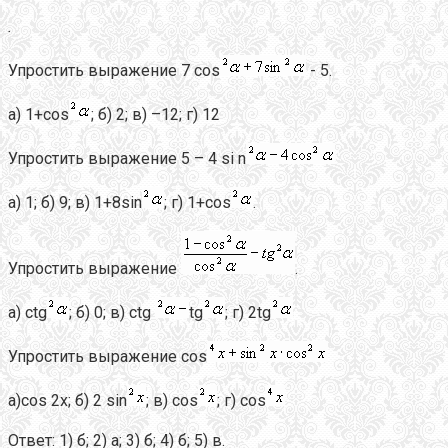
.
Упростить выражение 7 cos
- 5.
а) 1+cos
; б) 2; в) –12; г) 12
Упростить выражение 5 – 4 si n
а) 1; б) 9; в) 1+8sin
; г) 1+cos
.
Упростить выражение
.
а) ctg
; б) 0; в) ctg
tg
; г) 2tg
Упростить выражение cos
а)cos 2x; б) 2 sin
; в) cos
; г) cos
Ответ: 1) б; 2) а; 3) б; 4) б; 5) в.