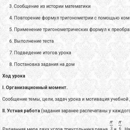
Сообщение из истории математики
Повторение формул тригонометрии с помощью ком
Применение тригонометрических формул к преобр
Выполнение теста
Подведение итогов урока
Постановка задания на дом
Ход урока
I.
Организационный момент.
Сообщение темы, цели, задач урока и мотивация учебной
II. Устная работа
(задания заранее распечатаны у каждого
Радианная мера двух углов треугольника равна
и
. Н