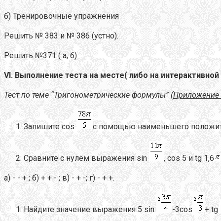
б) Тренировочные упражнения
Решить № 383 и № 386 (устно).
Решить №371 ( а, б)
VI. Выполнение теста на месте( либо на интерактивной
Тест по теме “Тригонометрические формулы”
(Приложение 
Запишите cos
с помощью наименьшего положител
Сравните с нулём выражения sin
, cos 5 и tg 1,6
а) - - + ; б) + + - ; в) - + -; г) - + +.
Найдите значение выражения 5 sin
-3cos
+ tg