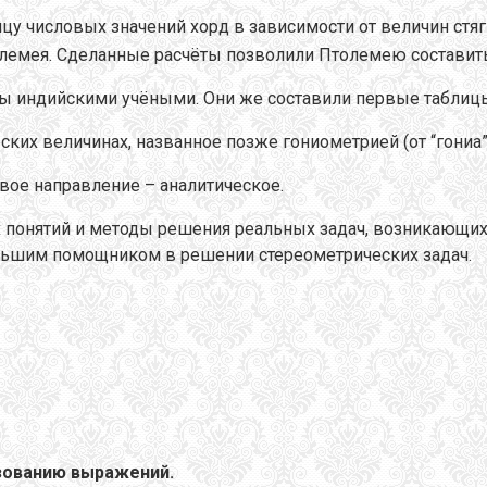
аблицу числовых значений хорд в зависимости от величин с
лемея. Сделанные расчёты позволили Птолемею составить 
ы индийскими учёными. Они же составили первые таблицы 
ких величинах, названное позже гониометрией (от “гониа” -
овое направление – аналитическое.
понятий и методы решения реальных задач, возникающих в
большим помощником в решении стереометрических задач.
зованию выражений.