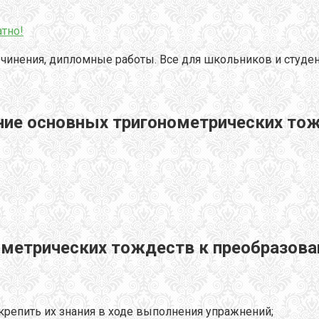
тно!
чинения, дипломные работы. Все для школьников и студен
ение основных тригонометрических то
ометрических тождеств к преобразов
крепить их знания в ходе выполнения упражнений;