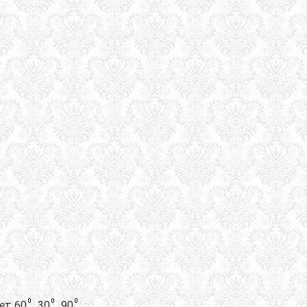
ет
:
60
, 30
, 90