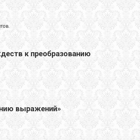
тов.
ждеств к преобразованию
анию выражений»