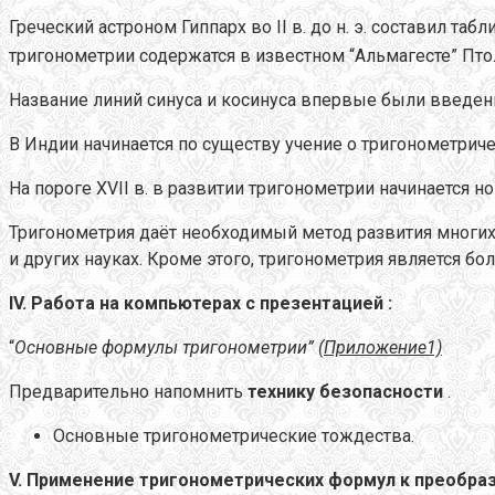
Греческий астроном Гиппарх во II в. до н. э. составил т
тригонометрии содержатся в известном “Альмагесте” Пто
Название линий синуса и косинуса впервые были введен
В Индии начинается по существу учение о тригонометричес
На пороге XVII в. в развитии тригонометрии начинается н
Тригонометрия даёт необходимый метод развития многих 
и других науках. Кроме этого, тригонометрия является 
IV.
Работа на компьютерах с презентацией :
“
Основные формулы тригонометрии”
(Приложение1)
Предварительно напомнить
технику безопасности
.
Основные тригонометрические тождества.
V. Применение тригонометрических формул к преобра