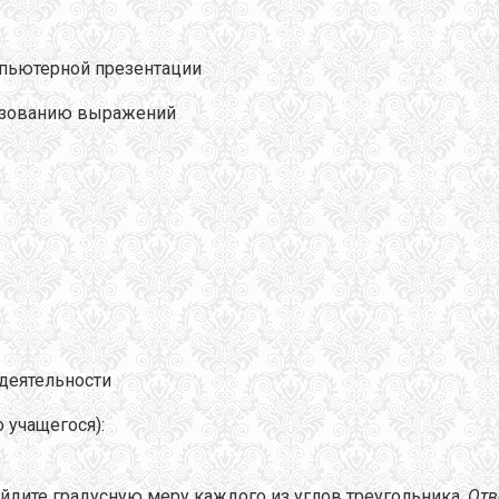
пьютерной презентации
азованию выражений
 деятельности
 учащегося):
айдите градусную меру каждого из углов треугольника.
Отв