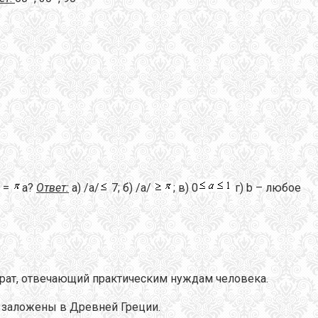
x =
a?
Ответ:
а) /a/
7; б) /a/
; в) 0
г) b – любое
арат, отвечающий практическим нуждам человека.
 заложены в Древней Греции.