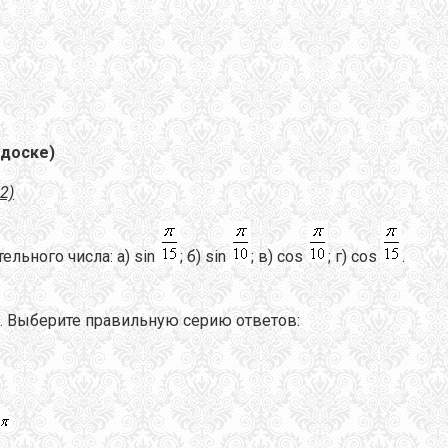
 доске)
2)
ьного числа: а) sin
; б) sin
; в) cos
; г) cos
.
. Выберите правильную серию ответов: