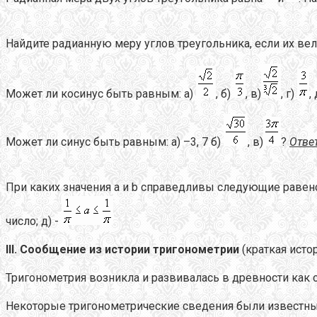
Найдите радианную меру углов треугольника, если их вели
Может ли косинус быть равным: а)
, б)
, в)
, г)
,
Может ли синус быть равным: а) –3, 7 б)
, в)
?
Ответ
При каких значения a и b справедливы следующие равенст
число; д) -
III. Сообщение из истории тригонометрии
(краткая исто
Тригонометрия возникла и развивалась в древности как 
Некоторые тригонометрические сведения были известны 