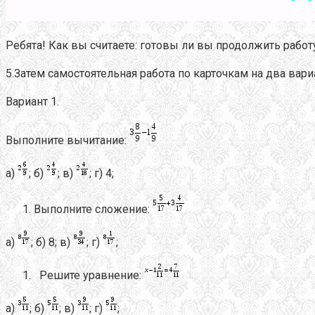
Ребята! Как вы считаете: готовы ли вы продолжить работ
5.Затем самостоятельная работа по карточкам на два вари
Вариант 1.
Выполните вычитание:
а)
; б)
; в)
; г) 4;
Выполните сложение:
а)
; б) 8; в)
; г)
;
Решите уравнение:
а)
; б)
; в)
; г)
;