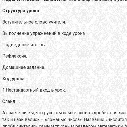
Структура урока:
Вступительное слово учителя.
Выполнение упражнений в ходе урока.
Подведение итогов.
Рефлексия.
Домашнее задание.
Ход урока.
1.Нестандартный вход в урок.
Слайд 1.
А знаете ли вы, что русском языке слово «дробь» появило
так и назывались – «ломаные числа». Название «числите
дроби считались самым трудным разделом математики. У 