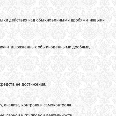
авыки действия над обыкновенными дробями, навыки
еличин, выраженных обыкновенными дробями;
средств её достижения.
 анализа, контроля и самоконтроля.
е; парной и групповой деятельности.