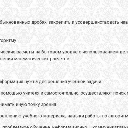
б обыкновенных дробях; закрепить и усовершенствовать н
горитму.
ические расчёты на бытовом уровне с использованием в
нении математических расчетов.
информация нужна для решения учебной задачи.
с помощью учителя и самостоятельно, осуществляют поиск 
нимать иную точку зрения.
еплению учебного материала, навыки работы по алгоритму,
к, проблемное обучение, информационно – коммуникативны