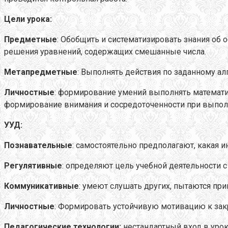
Цели урока:
Предметные
: Обобщить и систематизировать знания о
решения уравнений, содержащих смешанные числа.
Метапредметные
: Выполнять действия по заданному ал
Личностные
: формирование умений выполнять математ
формирование внимания и сосредоточенности при выпол
УУД:
Познавательные
: самостоятельно предполагают, какая 
Регулятивные
: определяют цель учебной деятельности 
Коммуникативные
: умеют слушать других, пытаются при
Личностные
: Формировать устойчивую мотивацию к закр
Педагогические технологии:
нестандартный вход в уро