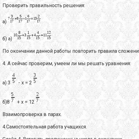
Проверить правильность решения:
а)
б) а)
По окончании данной работы повторить правила сложени
4. А сейчас проверим, умеем ли мы решать уравнения:
а) 3
- х = 2
б)8
+ х = 12
Взаимопроверка в парах.
4.Самостоятельная работа учащихся.