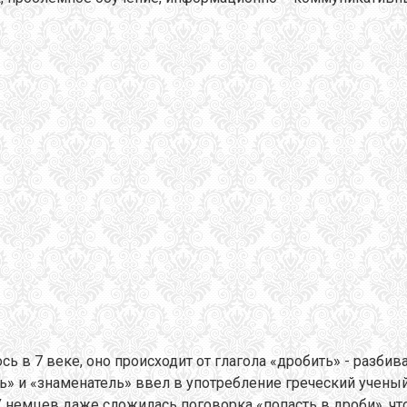
сь в 7 веке, оно происходит от глагола «дробить» - разбив
ль» и «знаменатель» ввел в употребление греческий учены
немцев даже сложилась поговорка «попасть в дроби», что