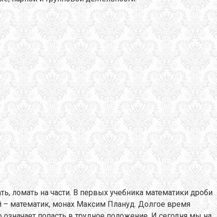
ать, ломать на части. В первых учебника математики дроби
й – математик, монах Максим Плануд. Долгое время
 означает попасть в трудное положение. И сегодня мы на