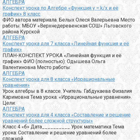
АЛГЕБРА
Конспект урока по Алгебре «Функция y = k/x и её
график» 8 класс
ФИО автора материала. Белых Олеся Валерьевна Место
работы: МБОУ «Верхнедеревенская СОШ» Льговского
района Курской
АЛГЕБРА
Конспект урока для 7 класса «Линейная функция и её
график»
ПЛАН-КОНСПЕКТ УРОКА «Линейная функция и её
график» ФИО (полностью): Одышева Ольга
Валентиновна Место работы:
АЛГЕБРА
Конспект урока для 8 класса «Иррациональные
уравнения»
Урок алгебры в 8 классе. Учитель: Габдукаева Физалия
Каримовна Тема урока: «Иррациональные уравнения».
Цели:
АЛГЕБРА
Конспект урока для 4 класса «Составление и решение
уравнений более сложной структуры»
Класс 4 «б» Дата__________ Урок математика Тема
урока: Составление и решение уравнений более
сложной