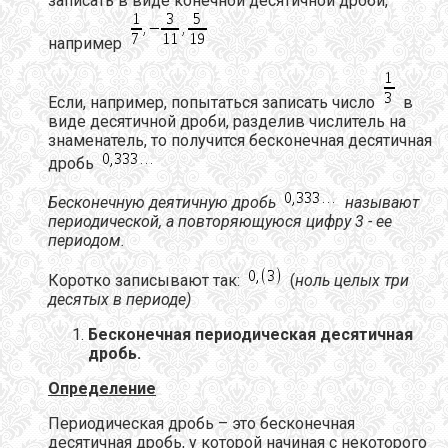
записать в виде конечной десятичной дроби,
например
Если, например, попытаться записать число
в
виде десятичной дроби, разделив числитель на
знаменатель, то получится бесконечная десятичная
дробь
Бесконечную деятичную дробь
называют
периодической, а повторяющуюся цифру 3 - ее
периодом.
Коротко записывают так:
(
ноль целых три
десятых в периоде)
Бесконечная периодическая десятичная
дробь.
Определение
Периодическая дробь – это бесконечная
десятичная дробь, у которой начиная с некоторого