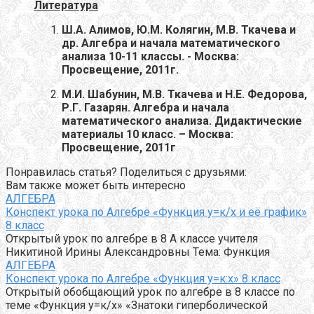
Литература
Ш.А. Алимов, Ю.М. Колягин, М.В. Ткачева и
др. Алгебра и начала математического
анализа 10-11 классы. -
Москва:
Просвещение, 2011г.
М.И. Шабунин,
М.В. Ткачева и Н.Е. Федорова,
Р.Г. Газарян. Алгебра и начала
математического анализа. Дидактические
материалы 10 класс. – Москва:
Просвещение, 2011г
Понравилась статья? Поделиться с друзьями:
Вам также может быть интересно
АЛГЕБРА
Конспект урока по Алгебре «Функция у=к/х и её график»
8 класс
Открытый урок по алгебре в 8 А классе учителя
Никитиной Ирины Александровны Тема: Функция
АЛГЕБРА
Конспект урока по Алгебре «Функция у=к:х» 8 класс
Открытый обобщающий урок по алгебре в 8 классе по
теме «Функция у=к/х» «Знатоки гиперболической