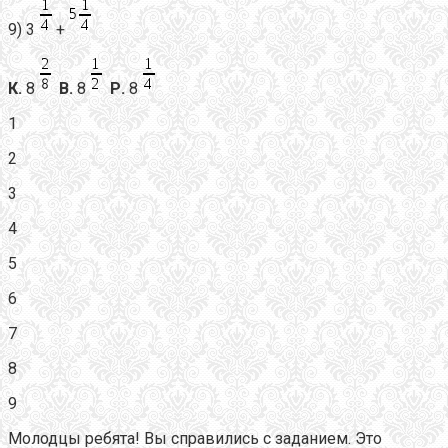
9) 3
+
К.
8
В.
8
Р.
8
1
2
3
4
5
6
7
8
9
Молодцы ребята! Вы справились с заданием. Это