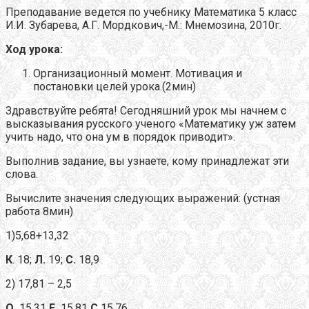
Преподавание ведется по учебнику Математика 5 класс
И.И. Зубарева, А.Г. Мордкович,-М.: Мнемозина, 2010г.
Ход урока:
Организационный момент. Мотивация и
постановки целей урока.(2мин)
Здравствуйте ребята! Сегодняшний урок мы начнем с
высказывания русского ученого «Математику уж затем
учить надо, что она ум в порядок приводит».
Выполнив задание, вы узнаете, кому принадлежат эти
слова.
Вычислите значения следующих выражений: (устная
работа 8мин)
1)5,68+13,32
К
. 18;
Л.
19;
С.
18,9
2) 17,81 – 2,5
О.
15,31
Е.
15,81
С.
15,76