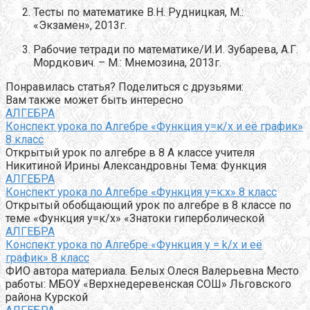
Тесты по математике В.Н. Рудницкая, М.:
«Экзамен», 2013г.
Рабочие тетради по математике/И.И. Зубарева, А.Г.
Мордкович. – М.: Мнемозина, 2013г.
Понравилась статья? Поделиться с друзьями:
Вам также может быть интересно
АЛГЕБРА
Конспект урока по Алгебре «Функция у=к/х и её график»
8 класс
Открытый урок по алгебре в 8 А классе учителя
Никитиной Ирины Александровны Тема: Функция
АЛГЕБРА
Конспект урока по Алгебре «Функция у=к:х» 8 класс
Открытый обобщающий урок по алгебре в 8 классе по
теме «Функция у=к/х» «Знатоки гиперболической
АЛГЕБРА
Конспект урока по Алгебре «Функция y = k/x и её
график» 8 класс
ФИО автора материала. Белых Олеся Валерьевна Место
работы: МБОУ «Верхнедеревенская СОШ» Льговского
района Курской