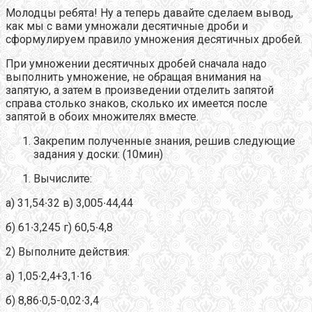
Молодцы ребята! Ну а теперь давайте сделаем вывод,
как мы с вами умножали десятичные дроби и
сформулируем правило умножения десятичных дробей.
При умножении десятичных дробей сначала надо
выполнить умножение, не обращая внимания на
запятую, а затем в произведении отделить запятой
справа столько знаков, сколько их имеется после
запятой в обоих множителях вместе.
Закрепим полученные знания, решив следующие
задания у доски: (10мин)
Вычислите:
а) 31,54∙32 в) 3,005∙44,44
б) 61∙3,245 г) 60,5∙4,8
2) Выполните действия:
а) 1,05∙2,4+3,1∙16
б) 8,86∙0,5-0,02∙3,4