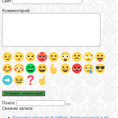
Сайт
Комментарий
Поиск:
Свежие записи
Конспект урока по Алгебре «Функция у=к/х и её