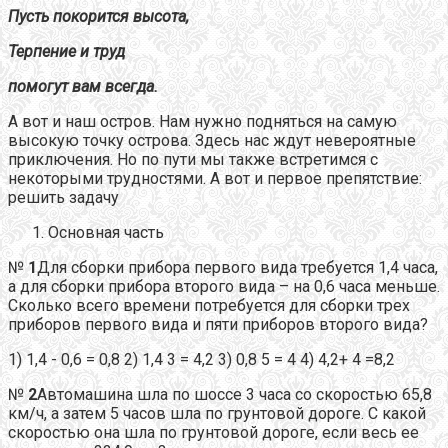
Пусть покорится высота,
Терпение и труд
помогут вам всегда.
А вот и наш остров. Нам нужно подняться на самую
высокую точку острова. Здесь нас ждут невероятные
приключения. Но по пути мы также встретимся с
некоторыми трудностями. А вот и первое препятствие:
решить задачу
Основная часть
№
1
Для сборки прибора первого вида требуется 1,4 часа,
а для сборки прибора второго вида – на 0,6 часа меньше.
Сколько всего времени потребуется для сборки трех
приборов первого вида и пяти приборов второго вида?
1) 1,4 - 0,6 = 0,8 2) 1,4 3 = 4,2 3) 0,8 5 = 4 4) 4,2+ 4 =8,2
№
2
Автомашина шла по шоссе 3 часа со скоростью 65,8
км/ч, а затем 5 часов шла по грунтовой дороге. С какой
скоростью она шла по грунтовой дороге, если весь ее