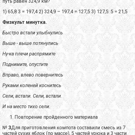
путь равен 324,9 км?
1) 65,8 3 = 197,4 2) 324,9 – 197,4 = 127,5 3) 127,5: 5 = 21,5
Физкульт минутка.
Быстро встали улыбнулись
Выше - выше потянулись
Ну-ка плечи распрямите
Поднимите, опустите
Вправо, влево повернитесь
Руками коленей коснитесь
Сели, встали. Сели, встали.
И на место тихо сели.
Повторение пройденного материала
№
3
Для приготовления компота составили смесь из 7
частей сухих яблок (по массе), 5 частей урюка и 3 части