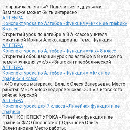
Понравилась статья? Поделиться с друзьями:
Вам также может быть интересно
АЛГЕБРА
Конспект урока по Алгебре «Функция у=к/х и её график»
8 класс
Открытый урок по алгебре в 8 А классе учителя
Никитиной Ирины Александровны Тема: Функция
АЛГЕБРА
Конспект урока по Алгебре «Функция у=к:х» 8 класс
Открытый обобщающий урок по алгебре в 8 классе по
теме «Функция у=к/х» «Знатоки гиперболической
АЛГЕБРА
Конспект урока по Алгебре «Функция y = k/x и её
график» 8 класс
ФИО автора материала. Белых Олеся Валерьевна Место
работы: МБОУ «Верхнедеревенская СОШ» Льговского
района Курской
АЛГЕБРА
Конспект урока для 7 класса «Линейная функция и её
график»
ПЛАН-КОНСПЕКТ УРОКА «Линейная функция и её
график» ФИО (полностью): Одышева Ольга
Валентиновна Место работы: