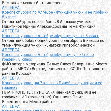
Вам также может быть интересно
АЛГЕБРА
Конспект урока по Алгебре «Функция у=к/х и её график»
8 класс
Открытый урок по алгебре в 8 А классе учителя
Никитиной Ирины Александровны Тема: Функция
АЛГЕБРА
Конспект урока по Алгебре «Функция у=к:х» 8 класс
Открытый обобщающий урок по алгебре в 8 классе по
теме «Функция у=к/х» «Знатоки гиперболической
АЛГЕБРА
Конспект урока по Алгебре «Функция y = k/x и её
график» 8 класс
ФИО автора материала. Белых Олеся Валерьевна Место
работы: МБОУ «Верхнедеревенская СОШ» Льговского
района Курской
АЛГЕБРА
Конспект урока для 7 класса «Линейная функция и её
график»
ПЛАН-КОНСПЕКТ УРОКА «Линейная функция и её
график» ФИО (полностью): Одышева Ольга
Валентиновна Место работы:
АЛГЕБРА