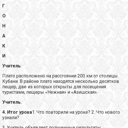
Г
О
Н
А
К
И
Учитель
:
Плато расположено на расстоянии 200 км от столицы
Кубани. В районе плато находятся несколько десятков
пещер, две из которых открыты для посещения
туристами, пещеры «Нежная» и «Азишская».
Учитель.
4. Итог урока
1. Что повторили на уроке?
2. Что нового
узнали?
3. Учитель объявляет полученные результаты.