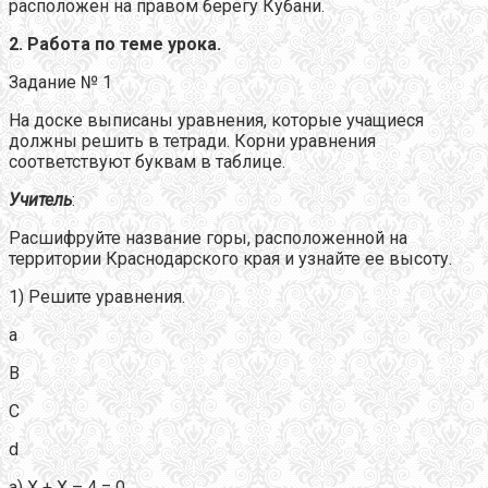
расположен на правом берегу Кубани.
2. Работа по теме урока.
Задание № 1
На доске выписаны уравнения, которые учащиеся
должны решить в тетради. Корни уравнения
соответствуют буквам в таблице.
Учитель
:
Расшифруйте название горы, расположенной на
территории Краснодарского края и узнайте ее высоту.
1) Решите уравнения.
а
B
C
d
а) Х + Х – 4 = 0