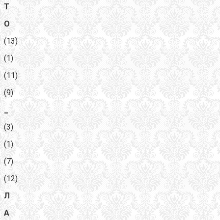
Т
О
(13)
(1)
(11)
(9)
_
(3)
(1)
(7)
(12)
Л
А