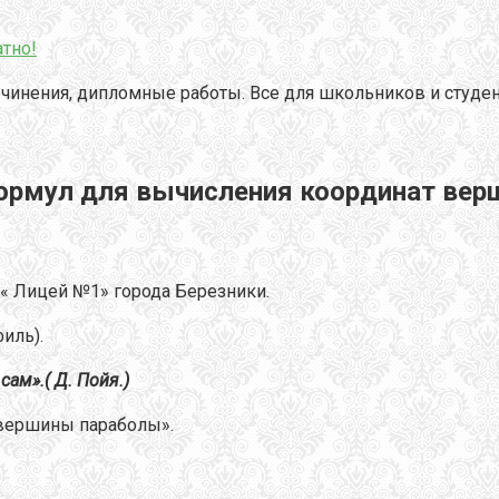
тно!
чинения, дипломные работы. Все для школьников и студен
формул для вычисления координат вер
 « Лицей №1» города Березники.
иль).
сам».( Д. Пойя.)
вершины параболы».