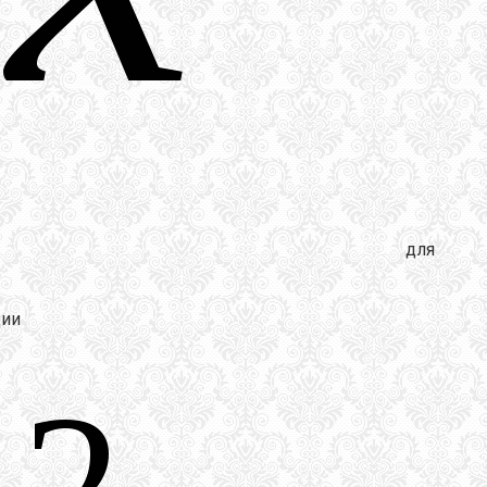
для
ции