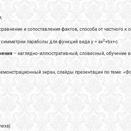
;
равнение и сопоставления фактов, способа от частного к 
2
симметрии параболы для функций вида y = ax
+bx+c.
чения
– наглядно-иллюстративный, словесный, обучение в
емонстрационный экран, слайды презентации по теме: «
еха).