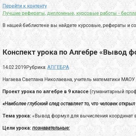
Перейти к контенту
Лучшие рефераты, дипломные, курсовые работы - беспла
В нашей библиотеке вы найдете курсовые, рефераты и со
Конспект урока по Алгебре «Вывод 
14.02.2019
Рубрика:
АЛГЕБРА
Нагаева Светлана Николаевна, учитель математики МАОУ
Проект
урока по алгебре в 9 классе
(гуманитарный проф
«Наиболее глубокий след оставляет то, что человек открыл 
Тема урока:
«Вывод формул для вычисления координат 
Цели урока:
познавательные
: