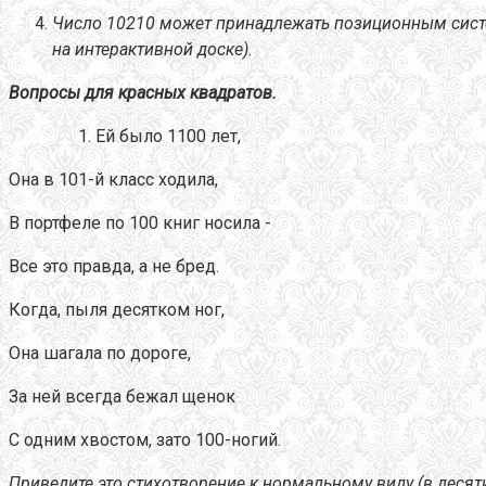
Число 10
210 может принадлежать позиционным сист
на интерактивной доске).
Вопросы для
красных квадратов.
Ей было 1100 лет,
Она в 101-й класс ходила,
В портфеле по 100 книг носила -
Все это правда, а не бред.
Когда, пыля десятком ног,
Она шагала по дороге,
За ней всегда бежал щенок
С одним хвостом, зато 100-ногий.
Приведите это стихотворение к нормальному виду (в десят