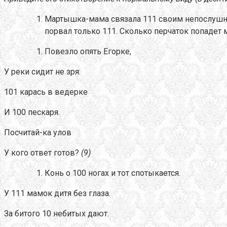
Мартышка-мама связала 111 своим непослушны
порвал только 111. Сколько перчаток попадет 
Повезло опять Егорке,
У реки сидит не зря:
101 карась в ведерке
И 100 пескаря.
Посчитай-ка улов
У кого ответ готов?
(9)
Конь о 100 ногах и тот спотыкается.
У 111 мамок дитя без глаза.
За битого 10 небитых дают.