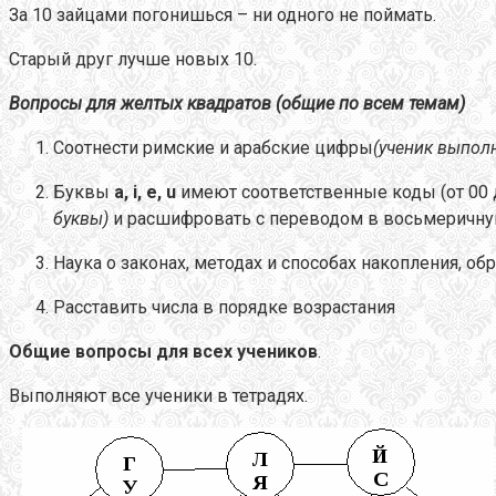
За 10 зайцами погонишься – ни одного не поймать.
Старый друг лучше новых 10.
Вопросы для
желтых квадратов (общие по всем темам)
Соотнести римские и арабские цифры
(ученик выполн
Буквы
a
,
i
,
e
,
u
имеют соответственные коды (от 00 
буквы)
и расшифровать с переводом в восьмеричную
Наука о законах, методах и способах накопления, о
Расставить числа в порядке возрастания
Общие вопросы для всех учеников
.
Выполняют все ученики в тетрадях.