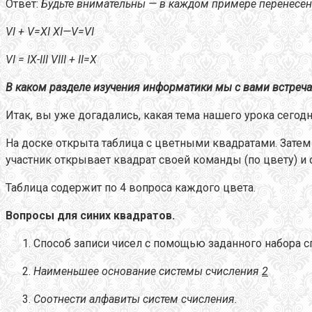
Ответ:
Будьте внимательны — в каждом примере перенесена
VI + V=XI XI—V=VI
VI = IX-III VIII + II=X
В каком разделе изучения информатики мы с вами встреча
Итак, вы уже догадались, какая тема нашего урока сегодн
На доске открыта таблица с цветными квадратами. Затем
участник открывает квадрат своей команды (по цвету) и о
Таблица содержит по 4 вопроса каждого цвета.
Вопросы для синих квадратов.
Способ записи чисел с помощью заданного набора 
Наименьшее основание системы счисления
2
Соотнести алфавиты систем счисления
.