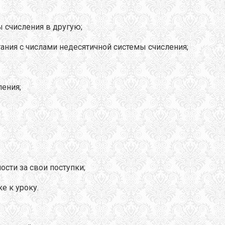
ы счисления в другую;
ния с числами недесятичной системы счисления;
ления;
ости за свои поступки;
е к уроку.