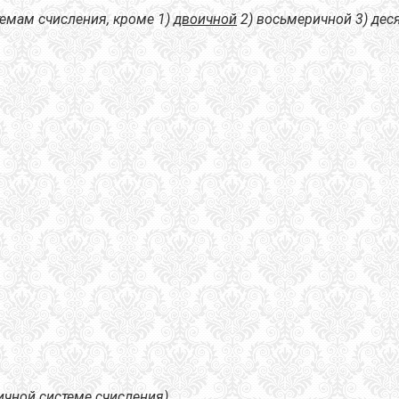
емам счисления, кроме 1)
двоичной
2) восьмеричной 3) дес
ичной системе счисления).