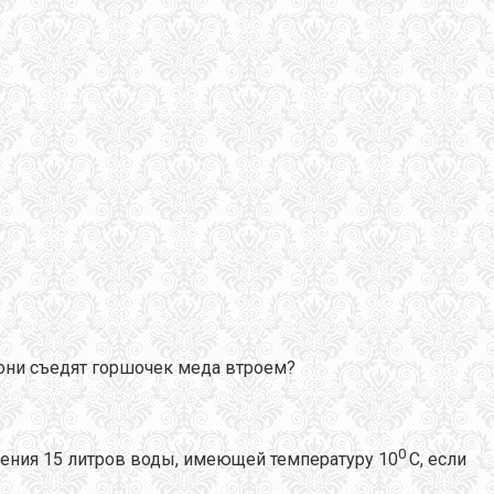
ут они съедят горшочек меда втроем?
0
чения 15 литров воды, имеющей температуру 10
С, если