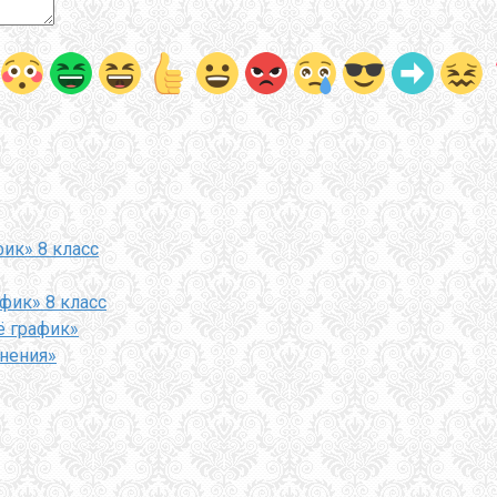
фик» 8 класс
афик» 8 класс
ё график»
внения»