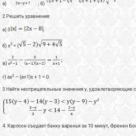
а)
; б)
2.Решить уравнения:
а) 3
;
2
б) х
= (
в)
2
г)
а
х
– (
а
+1)х + 1 = 0.
3.Найти неотрицательные значения у, удовлетворяющие с
.
4. Карлсон съедает банку варенья за 10 минут, Фрекен Бо