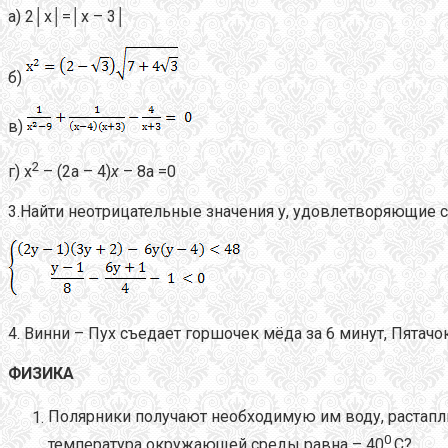
а) 2│х│=│х – 3│
б)
в)
2
г) х
– (2а – 4)
х
– 8а =0
3.Найти неотрицательные значения у, удовлетворяющие с
4. Винни – Пух съедает горшочек мёда за 6 минут, Пятачо
ФИЗИКА
Полярники получают необходимую им воду, растапли
0
температура окружающей среды равна – 40
С?