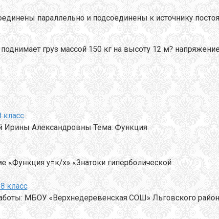
оединены параллельно и подсоединены к источнику постоя
однимает груз массой 150 кг на высоту 12 м? напряжение в
8 класс
ной Ирины Александровны Тема: Функция
ме «Функция у=к/х» «Знатоки гиперболической
 8 класс
работы: МБОУ «Верхнедеревенская СОШ» Льговского район