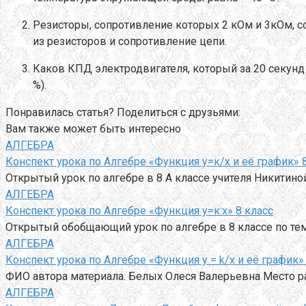
Резисторы, сопротивление которых 2 кОм и 3кОм, с
из резисторов и сопротивление цепи.
Каков КПД электродвигателя, который за 20 секунд п
%).
Понравилась статья? Поделиться с друзьями:
Вам также может быть интересно
АЛГЕБРА
Конспект урока по Алгебре «Функция у=к/х и её график» 
Открытый урок по алгебре в 8 А классе учителя Никити
АЛГЕБРА
Конспект урока по Алгебре «Функция у=к:х» 8 класс
Открытый обобщающий урок по алгебре в 8 классе по те
АЛГЕБРА
Конспект урока по Алгебре «Функция y = k/x и её график»
ФИО автора материала. Белых Олеся Валерьевна Место 
АЛГЕБРА