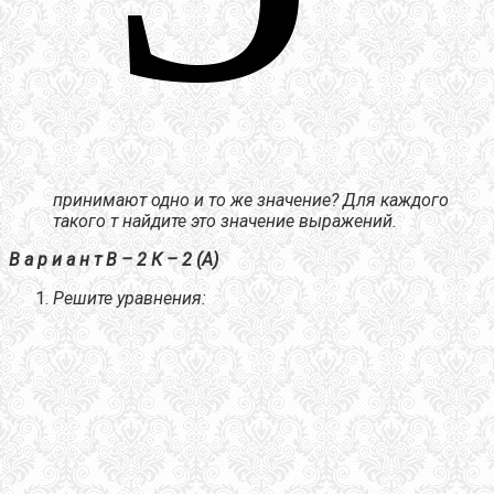
принимают одно и то же значение? Для каждого
такого т найдите это значение выражений.
В а р и а н т В – 2 К – 2 (А)
Решите уравнения: