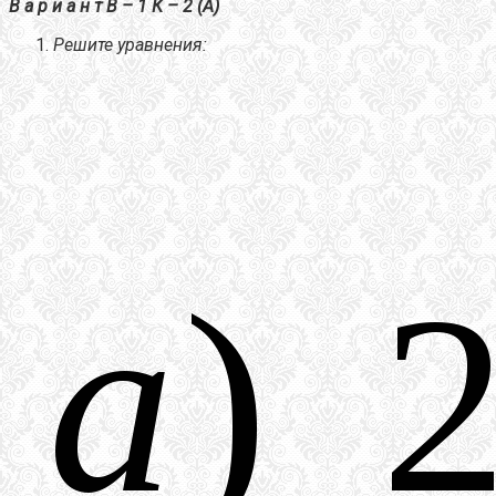
В а р и а н т В – 1 К – 2 (А)
Решите уравнения: