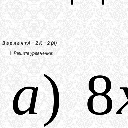
В а р и а н т А – 2 К – 2 (А)
Решите уравнение: