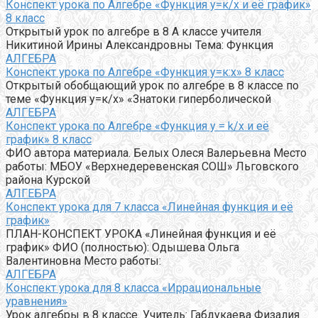
Конспект урока по Алгебре «Функция у=к/х и её график»
8 класс
Открытый урок по алгебре в 8 А классе учителя
Никитиной Ирины Александровны Тема: Функция
АЛГЕБРА
Конспект урока по Алгебре «Функция у=к:х» 8 класс
Открытый обобщающий урок по алгебре в 8 классе по
теме «Функция у=к/х» «Знатоки гиперболической
АЛГЕБРА
Конспект урока по Алгебре «Функция y = k/x и её
график» 8 класс
ФИО автора материала. Белых Олеся Валерьевна Место
работы: МБОУ «Верхнедеревенская СОШ» Льговского
района Курской
АЛГЕБРА
Конспект урока для 7 класса «Линейная функция и её
график»
ПЛАН-КОНСПЕКТ УРОКА «Линейная функция и её
график» ФИО (полностью): Одышева Ольга
Валентиновна Место работы:
АЛГЕБРА
Конспект урока для 8 класса «Иррациональные
уравнения»
Урок алгебры в 8 классе. Учитель: Габдукаева Физалия