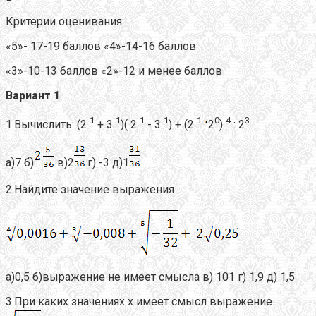
Критерии оценивания:
«5»- 17-19 баллов «4»-14-16 баллов
«3»-10-13 баллов «2»-12 и менее баллов
Вариант 1
-1
-1
-1
-1
-1
0
-4
3
1.Вычислить: (2
+ 3
)( 2
- 3
) + (2
2
)
: 2
а)7 б)
в)2
г) -3 д)1
2.Найдите значение выражения
а)0,5 б)выражение не имеет смысла в) 101 г) 1,9 д) 1,5
3.При каких значениях х имеет смысл выражение