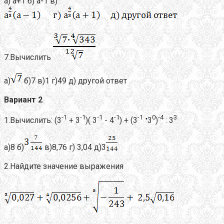
а) а+1 б) а-1 в)
7.Вычислить
а)
б)7 в)1 г)49 д) другой ответ
Вариант 2
-1
-1
-1
-1
-1
0
-4
3
1.Вычислить: (3
+ 3
)( 3
- 4
) + (3
3
)
: 3
а)8 б)
в)8,76 г) 3,04 д)3
2.Найдите значение выражения