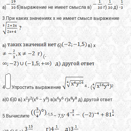
а)
б)выражение не имеет смысла в)
г)
д) -
3.При каких значениях х не имеет смысл выражение
а)
б)
в) х
(-
4
2
4
.Упростить выражение
- (
2
2
6
6
6
6
8
8
а)0 б)0 в) х
у
(х
– у
) в)х
у
г)х
у
д) другой ответ
-1,5
5.Вычислите
– 7,5