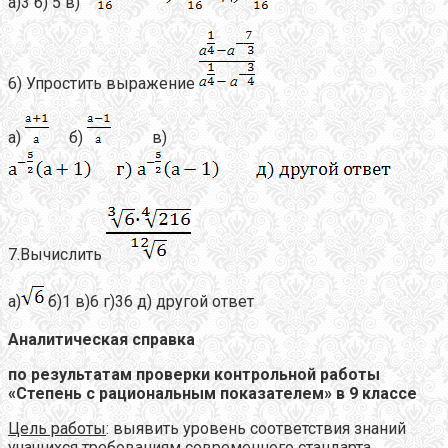
а)3 б) 5 в)
6) Упростить выражение
а)
б)
в)
7.Вычислить
а)
б)1 в)6 г)36 д) другой ответ
Аналитическая справка
по результатам проверки контрольной работы
«Степень с рациональным показателем» в 9 классе
Цель работы
: выявить уровень соответствия знаний
учащихся требованиям современного стандарта