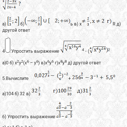
а)
б)
ь в) х
R д)
другой ответ
4
2
4
.Упростить выражение
- (
2
2
6
6
6
6
8
8
а)0 б) х
у
(х
– у
) в)х
у
г)х
у
д) другой ответ
5.Вычислите
+
а)104 б) 32 в)
6) Упростить выражение