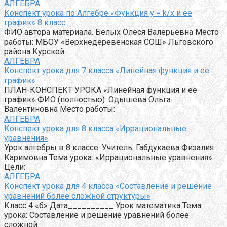
АЛГЕБРА
Конспект урока по Алгебре «Функция y = k/x и её
график» 8 класс
ФИО автора материала. Белых Олеся Валерьевна Место
работы: МБОУ «Верхнедеревенская СОШ» Льговского
района Курской
АЛГЕБРА
Конспект урока для 7 класса «Линейная функция и её
график»
ПЛАН-КОНСПЕКТ УРОКА «Линейная функция и её
график» ФИО (полностью): Одышева Ольга
Валентиновна Место работы:
АЛГЕБРА
Конспект урока для 8 класса «Иррациональные
уравнения»
Урок алгебры в 8 классе. Учитель: Габдукаева Физалия
Каримовна Тема урока: «Иррациональные уравнения».
Цели:
АЛГЕБРА
Конспект урока для 4 класса «Составление и решение
уравнений более сложной структуры»
Класс 4 «б» Дата__________ Урок математика Тема
урока: Составление и решение уравнений более
сложной