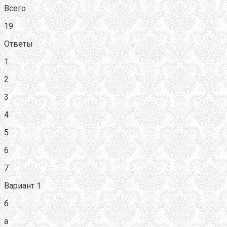
Всего
19
Ответы
1
2
3
4
5
6
7
Вариант 1
б
а