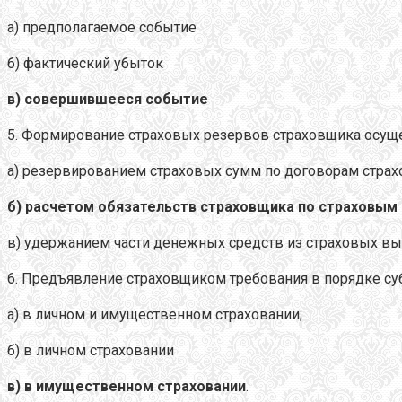
а) предполагаемое событие
б) фактический убыток
в) совершившееся событие
5. Формирование страховых резервов страховщика осуще
а) резервированием страховых сумм по договорам страх
б) расчетом обязательств страховщика по страховым
в) удержанием части денежных средств из страховых вы
6. Предъявление страховщиком требования в порядке су
а) в личном и имущественном страховании;
б) в личном страховании
в) в имущественном страховании
.