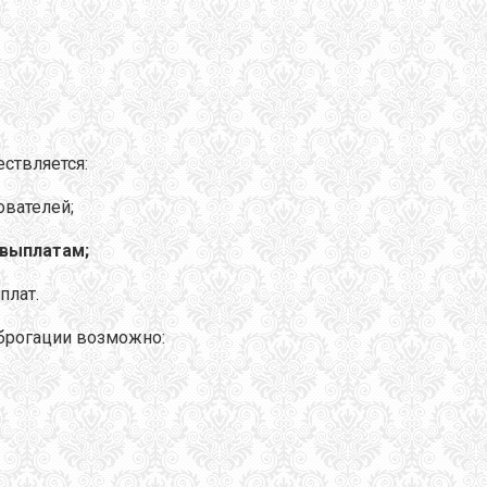
ствляется:
ователей;
 выплатам;
плат.
брогации возможно: