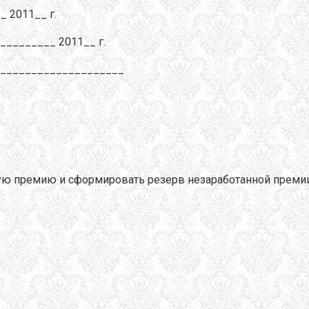
 2011__ г.
_________ 2011__ г.
_____________________
ую премию и сформировать резерв незаработанной премии ме