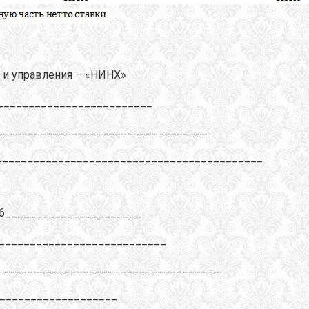
 и управления – «НИНХ»
_________________________
___________________________________
____________________________________________
306______________________
____________________________
____________________________________
____________________