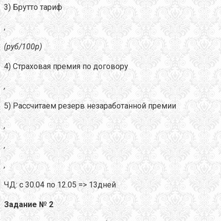
3) Брутто тариф
,
(руб/100р)
4) Страховая премия по договору
,
5) Рассчитаем резерв незаработанной премии
,
,
,
ЧД: с 30.04 по 12.05 => 13дней
Задание № 2