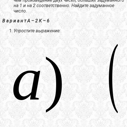
чем произведение двух чисел, больших задуманного
на 1 и на 2 соответственно. Найдите задуманное
число.
В а р и а н т А – 2 К – 6
Упростите выражение: